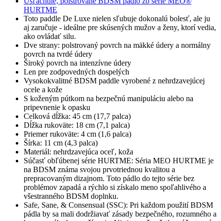
Ušľachtilé, polstrované BDSM pádlo zo série MEO®
HURTME
Toto paddle De Luxe nielen sľubuje dokonalú bolesť, ale ju
aj zaručuje - ideálne pre skúsených mužov a ženy, ktorí vedia,
ako ovládať silu.
Dve strany: polstrovaný povrch na mäkké údery a normálny
povrch na tvrdé údery
Široký povrch na intenzívne údery
Len pre zodpovedných dospelých
Vysokokvalitné BDSM paddle vyrobené z nehrdzavejúcej
ocele a kože
S koženým pútkom na bezpečnú manipuláciu alebo na
pripevnenie k opasku
Celková dĺžka: 45 cm (17,7 palca)
Dĺžka rukoväte: 18 cm (7,1 palca)
Priemer rukoväte: 4 cm (1,6 palca)
Šírka: 11 cm (4,3 palca)
Materiál: nehrdzavejúca oceľ, koža
Súčasť obľúbenej série HURTME: Séria MEO HURTME je
na BDSM známa svojou prvotriednou kvalitou a
prepracovaným dizajnom. Toto pádlo do tejto série bez
problémov zapadá a rýchlo si získalo meno spoľahlivého a
všestranného BDSM doplnku.
Safe, Sane, & Consensual (SSC): Pri každom použití BDSM
pádla by sa mali dodržiavať zásady bezpečného, rozumného a