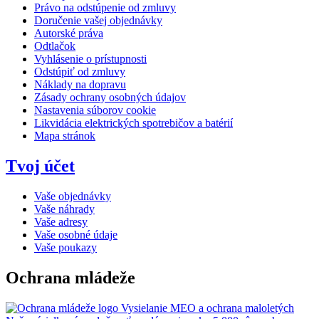
Právo na odstúpenie od zmluvy
Doručenie vašej objednávky
Autorské práva
Odtlačok
Vyhlásenie o prístupnosti
Odstúpiť od zmluvy
Náklady na dopravu
Zásady ochrany osobných údajov
Nastavenia súborov cookie
Likvidácia elektrických spotrebičov a batérií
Mapa stránok
Tvoj účet
Vaše objednávky
Vaše náhrady
Vaše adresy
Vaše osobné údaje
Vaše poukazy
Ochrana mládeže
Vysielanie MEO a ochrana maloletých