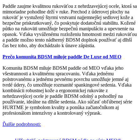
Paddle zaujme kvalitnou rukoväťou z nehrdzavejúcej ocele, ktorá sa
mimoriadne pohodlne drží v ruke. Prechod z úderovej plochy na
rukoväť je vystužený štyrmi vrstvami najjemnejšej sedlovej kože a
bezpečne priskrutkovaný, čo poskytuje dodatočnú stabilitu. Kožené
pútko na rukoväti umožňuje bezpečnú manipuláciu a upevnenie na
opasok. Vďaka vyváženému rozloženiu hmotnosti medzi rukoväťou
a paddle možno tento nádherný BDSM doplnok používať aj dlhší
čas bez toho, aby dochádzalo k únave zápästia.
Prečo komunita BDSM miluje paddle De Luxe od MEO
Komunita BDSM miluje BDSM paddle od MEO vďaka jeho
všestrannosti a kvalitnému spracovaniu. Vďaka jednému
polstrovanému a jednému pevnému povrchu umožňuje jemné aj
tvrdé údery, čo umožňuje rozmanité spankingové sedenia. Vďaka
kombinácii robustnej kože a ergonomickej rukoväte z
nehrdzavejúcej ocele je paddle BDSM odolný a pohodlný na
používanie, ideálne na dlhšie sedenia. Ako súčasť obľúbenej série
HURTME je symbolom kvality a ponúka začiatočníkom aj
profesionálom intenzívny a kontrolovaný výprask.
Ďalšie podrobnosti: