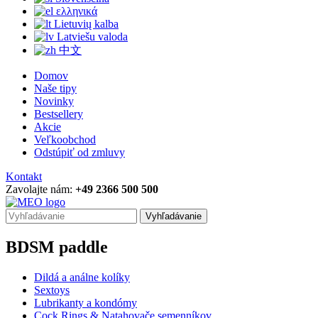
ελληνικά
Lietuvių kalba
Latviešu valoda
中文
Domov
Naše tipy
Novinky
Bestsellery
Akcie
Veľkoobchod
Odstúpiť od zmluvy
Kontakt
Zavolajte nám:
+49 2366 500 500
Vyhľadávanie
BDSM paddle
Dildá a análne kolíky
Sextoys
Lubrikanty a kondómy
Cock Rings & Natahovače semenníkov