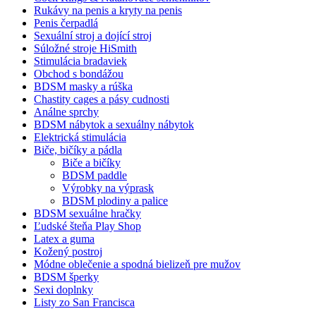
Rukávy na penis a kryty na penis
Penis čerpadlá
Sexuální stroj a dojící stroj
Súložné stroje HiSmith
Stimulácia bradaviek
Obchod s bondážou
BDSM masky a rúška
Chastity cages a pásy cudnosti
Análne sprchy
BDSM nábytok a sexuálny nábytok
Elektrická stimulácia
Biče, bičíky a pádla
Biče a bičíky
BDSM paddle
Výrobky na výprask
BDSM plodiny a palice
BDSM sexuálne hračky
Ľudské šteňa Play Shop
Latex a guma
Kožený postroj
Módne oblečenie a spodná bielizeň pre mužov
BDSM šperky
Sexi doplnky
Listy zo San Francisca