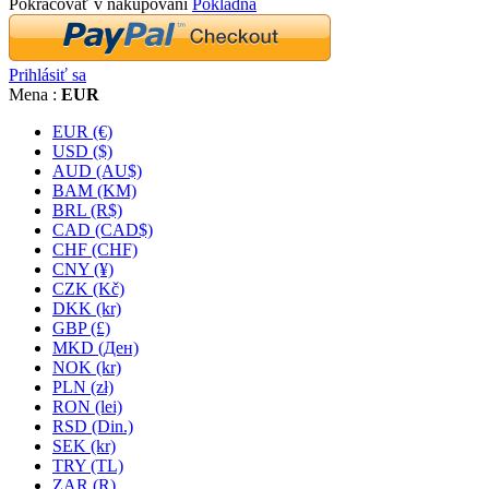
Pokračovať v nakupovaní
Pokladňa
Prihlásiť sa
Mena :
EUR
EUR (€)
USD ($)
AUD (AU$)
BAM (KM)
BRL (R$)
CAD (CAD$)
CHF (CHF)
CNY (¥)
CZK (Kč)
DKK (kr)
GBP (£)
MKD (Ден)
NOK (kr)
PLN (zł)
RON (lei)
RSD (Din.)
SEK (kr)
TRY (TL)
ZAR (R)