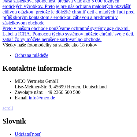
Naša zásielková spoločnosť predáva viac ako 5 000 rôznych
erotických výrobkov. Preto je pre nás ochrana maloletých obzvlášť
citlivou otázkou, pretože je dôležité chrániť deti a mladých ľudí pred
príliš skorým kontaktom s erotickou zábavou a predmetmi v
zásielkovom obchode.
Preto v našom obchode používame ochranné systémy age-de.xml-
Label a ICRA. Pomocou týchto systémov môžete chrániť svoje deti,
zatiaľ čo vy môžete nerušene surfovať po obchode.
Všetky naše fotomodelky sú staršie ako 18 rokov
Ochrana mládeže
Kontaktné informácie
MEO Vertriebs GmbH
Lise-Meitner-Str. 9, 45699 Herten, Deutschland
Zavolajte nám:
+49 2366 500 500
E-mail
info@meo.de
scroll
Slovník
Udržateľnosť