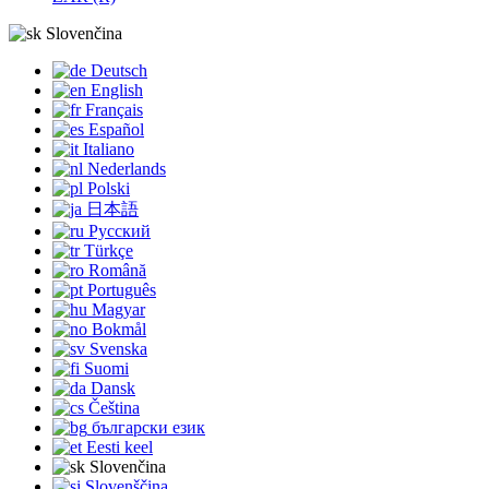
Slovenčina
Deutsch
English
Français
Español
Italiano
Nederlands
Polski
日本語
Русский
Türkçe
Română
Português
Magyar
Bokmål
Svenska
Suomi
Dansk
Čeština
български език
Eesti keel
Slovenčina
Slovenščina