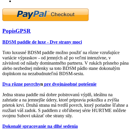
Popis
GPSR
BDSM paddle de luxe - Dve strany moci
Toto luxusné BDSM paddle možno použiť na rôzne vzrušujúce
variácie výpraskov - od jemných až po veľmi intenzívne, v
závislosti od nálady dominantného partnera. V rukách prísneho pána
alebo nezbednej milenky sa toto BDSM pádlo stane dokonalým
doplnkom na nezabudnuteľnú BDSM-sesiu.
Dva rôzne povrchy
n
pre dvojnásobné potešenie
Jedna strana paddle má dobre polstrovanú výplň, ideálnu na
zahriatie a na jemnejšie údery, ktoré pripravia pokožku a zvýšia
prietok krvi. Druhá strana má tvrdší povrch, ktorý poriadne šľahne a
rozžiari váš zadok. S paddlem z obľúbenej série HURTME môžete
svojmu Subovi ukázať obe strany sily.
Dokonalé spracovanie na dlhé sedenia