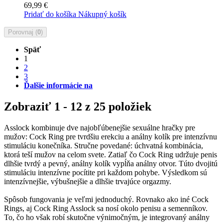
69,99 €
Pridať do košíka
Nákupný košík
Porovnaj (
0
)
Späť
1
2
3
Ďalšie informácie na
Zobraziť 1 - 12 z 25 položiek
Asslock kombinuje dve najobľúbenejšie sexuálne hračky pre
mužov: Cock Ring pre tvrdšiu erekciu a análny kolík pre intenzívnu
stimuláciu konečníka. Stručne povedané: úchvatná kombinácia,
ktorá teší mužov na celom svete. Zatiaľ čo Cock Ring udržuje penis
dlhšie tvrdý a pevný, análny kolík vypĺňa análny otvor. Túto dvojitú
stimuláciu intenzívne pocítite pri každom pohybe. Výsledkom sú
intenzívnejšie, výbušnejšie a dlhšie trvajúce orgazmy.
Spôsob fungovania je veľmi jednoduchý. Rovnako ako iné Cock
Rings, aj Cock Ring Asslock sa nosí okolo penisu a semenníkov.
To, čo ho však robí skutočne výnimočným, je integrovaný análny