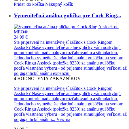
Pridať do košíka
Nákupný košík
Vymeniteľná análna gulička pre Cock Ring...
24,99 €
Ste pripravení na intenzívnejší zážitok s Cock Ringom
Asslock? Naše vymeniteľné análne guličky vám poskytujú
úplnú kontrolu nad análnym rozťahovaním a stimuláciou.
Jednoducho vymeňte štandardnú análnu guľôčku na svojom
Cock Ringu Asslock (položka 8230) za análnu guľôčku
podľa vlastného výberu - od príjemne stimulujúcej veľkosti až
po gigantickú análnu expanziu.
4
HODNOTENIA ZÁKAZNÍKOV
Ste pripravení na intenzívnejší zážitok s Cock Ringom
Asslock? Naše vymeniteľné análne guličky vám poskytujú
úplnú kontrolu nad análnym rozťahovaním a stimuláciou.
Jednoducho vymeňte štandardnú análnu guľôčku na svojom
Cock Ringu Asslock (položka 8230) za análnu guľôčku
podľa vlastného výberu - od príjemne stimulujúcej veľkosti až
po gigantickú análnu...
Viac na