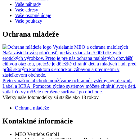
Vaše náhrady
Vaše adresy
Vaše osobné údaje
Vaše poukazy
Ochrana mládeže
Vysielanie MEO a ochrana maloletých
Naša zásielková spoločnosť predáva viac ako 5 000 rôznych
erotických výrobkov. Preto je pre nás ochrana maloletých obzvlášť
citlivou otázkou, pretože je dôležité chrániť deti a mladých ľudí pred
príliš skorým kontaktom s erotickou zábavou a predmetmi v
zásielkovom obchode.
Preto v našom obchode používame ochranné systémy age-de.xml-
Label a ICRA. Pomocou týchto systémov môžete chrániť svoje deti,
zatiaľ čo vy môžete nerušene surfovať po obchode.
Všetky naše fotomodelky sú staršie ako 18 rokov
Ochrana mládeže
Kontaktné informácie
MEO Vertriebs GmbH