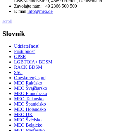
Lise-Meitner-Str. 9, 45699 Herten, Deutschland
Zavolajte nám:
+49 2366 500 500
E-mail
info@meo.de
scroll
Slovník
Udržateľnosť
Prístupnosť
GPSR
LGBTQIA+ BDSM
RACK BDSM
SSC
Oneskorený sprej
MEO Rakúsko
MEO Švajčiarsko
MEO Francúzsko
MEO Taliansko
MEO Španielsko
MEO Holandsko
MEO UK
MEO Švédsko
MEO Belgicko
MEO Maďarsko