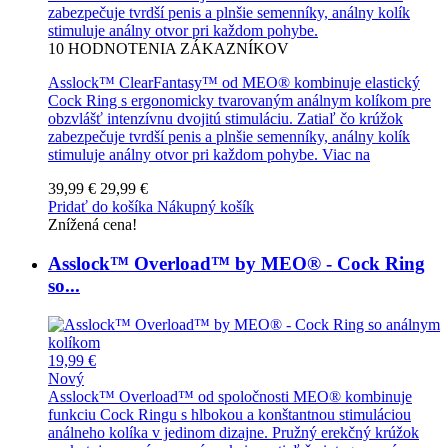
zabezpečuje tvrdší penis a plnšie semenníky, análny kolík
stimuluje análny otvor pri každom pohybe.
10
HODNOTENIA ZÁKAZNÍKOV
Asslock™ ClearFantasy™ od MEO® kombinuje elastický
Cock Ring s ergonomicky tvarovaným análnym kolíkom pre
obzvlášť intenzívnu dvojitú stimuláciu. Zatiaľ čo krúžok
zabezpečuje tvrdší penis a plnšie semenníky, análny kolík
stimuluje análny otvor pri každom pohybe.
Viac na
39,99 €
29,99 €
Pridať do košíka
Nákupný košík
Znížená cena!
Asslock™ Overload™ by MEO® - Cock Ring
so...
19,99 €
Nový
Asslock™ Overload™ od spoločnosti MEO® kombinuje
funkciu Cock Ringu s hlbokou a konštantnou stimuláciou
análneho kolíka v jedinom dizajne. Pružný erekčný krúžok