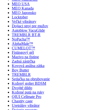
MEO USA
MEO Kanada
MEO Japonsko
Locktober
Veľké vibrátory
Dojiaci stroj pre mužov
Autoblow VacuGlide
TREMBLR BT-R
NoPacha™
AlphaMale™
CUMELOT™
Fistingový gél
Mazivo na fisting
Zadná zástrčka
Kovová análna zátka
Boy Butter
TREMBLR
Sedačka na obrubovanie
Kožený golier BDSM
Dvojité dildo
Kožené putá na ruky
QIUI Cellmate Pro
Chastity cage
Uretrálny vibrátor
Dojenie prostaty