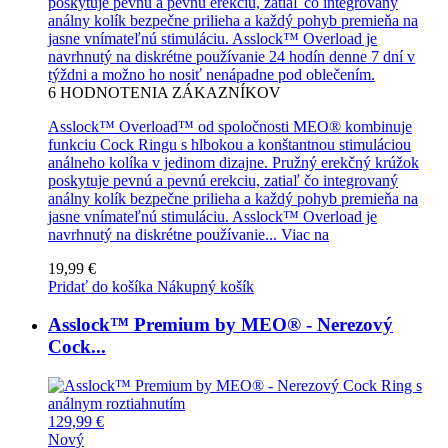
poskytuje pevnú a pevnú erekciu, zatiaľ čo integrovaný
análny kolík bezpečne prilieha a každý pohyb premieňa na
jasne vnímateľnú stimuláciu. Asslock™ Overload je
navrhnutý na diskrétne používanie 24 hodín denne 7 dní v
týždni a možno ho nosiť nenápadne pod oblečením.
6
HODNOTENIA ZÁKAZNÍKOV
Asslock™ Overload™ od spoločnosti MEO® kombinuje
funkciu Cock Ringu s hlbokou a konštantnou stimuláciou
análneho kolíka v jedinom dizajne. Pružný erekčný krúžok
poskytuje pevnú a pevnú erekciu, zatiaľ čo integrovaný
análny kolík bezpečne prilieha a každý pohyb premieňa na
jasne vnímateľnú stimuláciu. Asslock™ Overload je
navrhnutý na diskrétne používanie...
Viac na
19,99 €
Pridať do košíka
Nákupný košík
Asslock™ Premium by MEO® - Nerezový
Cock...
129,99 €
Nový