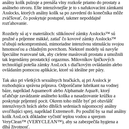
análny kolík pulzuje a prenáša vlny rozkoše priamo do prostaty a
análneho otvoru. Ešte intenzívnejšie je to s nafukovacími zámkami
Asslocks, ktorých análny kolík sa po zavedení do konečníka môže
zväčšovať, čo poskytuje postupné, takmer nepoddajné
rozťahovanie.
Rozdiely sú aj v materiáloch: silikónové zámky Asslocks™ sú
pružné a príjemne mäkké, zatiaľ čo kovové zámky Asslocks™
sľubujú nekompromisnú, mimoriadne intenzívnu stimuláciu svojou
hmotnosťou a chladným povrchom. Niektoré modely sú navyše
špeciálne tvarované tak, aby cielene masírovali prostatu a umožnili
tak legendárny prostatický orgazmus. Milovníkov špičkových
technológií potešia zámky AssLock s diaľkovým ovládaním alebo
ovládaním pomocou aplikácie, ktoré sú ideálne pre páry.
Tak ako pri všetkých sexuálnych hračkách, aj pri Asslock je
rozhodujúca správna príprava. Odporúčame lubrikant na vodnej
báze, napríklad Aquameo® alebo Alphamale Aqua®, ktorý
uľahčuje zavádzanie análneho kolíka a nasadzovanie krúžku a
poskytuje príjemný pocit. Okrem toho môže byť pri obzvlášť
intenzívnych hrách alebo dlhších sedeniach nápomocný análny
uvoľňujúci sprej, napríklad Extremeo®. Po použití by sa mal análny
kolík AssLock dôkladne vyčistiť teplou vodou a sprejom
VeryClean™ (VERYCLEAN™), aby sa zabezpečila hygiena a
dlhá životnosť.