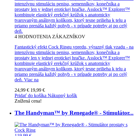
intenzívnu stimuláciu penisu, semenníkov, konečníka a
prostaty len v jednej erotickej hračke. Asslock™ Explorer™
kombinuje elastický erekčný krúžok s anatomicky
tvarovaným análnym kolíkom, ktorý tesne prilieha k telu a
priamo prenáša každý pohyb - v prípade potreby aj po celý
deň.
4
HODNOTENIA ZÁKAZNÍKOV
Fantastický efekt Cock Ringu vpredu, výrazný tlak vzadu - na
intenzívnu stimuláciu penisu, semenníkov, konečníka a
prostaty len v jednej erotickej hračke. Asslock™ Explorer™
kombinuje elastický erekčný krúžok s anatomicky
tvarovaným análnym kolíkom, ktorý tesne prilieha k telu a
priamo prenáša každý pohyb - v prípade potreby aj po celý
deň.
Viac na
24,99 €
19,99 €
Pridať do košíka
Nákupný košík
Znížená cena!
The Handyman™ by Renegade® - Stimulátor...
119,99 €