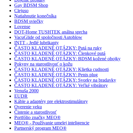
Gay BDSM Shop
Clejuso
Natiahnutie konečníka
BDSM sviečky
Lovense
DOT-Home TUSHTEK análna sprcha
VacuGlide od spoločnosti Autoblow
INTT - Jedlé lubrikanty
ČASTO KLADENÉ OTÁZKY: Putá na ruky
ČASTO KLADENÉ OTÁZKY: Členkové putá
ČASTO KLADENÉ OTÁZKY: BDSM kožené obojky
Pokyny na starostlivosť o kožu
ČASTO KLADENÉ OTÁZKY: Klietka cudnosti
ČASTO KLADENÉ OTÁZKY: Penis plug
ČASTO KLADENÉ OTÁZKY: Svorky na bradavky
ČASTO KLADENÉ OTÁZKY: Veľké vibrátory
Venuša 2000
EUDR
Káble a adaptéry pre elektrostimulátory
Overenie veku
Čistenie a starostlivosť
Portfólio značky MEO®
MEO® - Používanie umelej inteligencie
Partnerský program MEO®