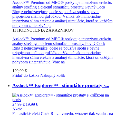
Asslock™ Premium od MEO® poskytuje intenzívnu erekciu,
análny strečing a cielenú stimuláciu prostaty. Pevný Cock
Ring z nehrdzavejúcej ocele sa používa spolu s pevne
pripojenou análnou guľôčkou. Vzniká tak mimoriadne
intenzívna súhra erekcie a análnej stimulácie, ktorá sa každým
pohybom zintenzívňuje.
11
HODNOTENIA ZÁKAZNÍKOV
Asslock™ Premium od MEO® poskytuje intenzívnu erekciu,
análny strečing a cielenú stimuláciu prostaty. Pevný Cock
Ring z nehrdzavejúcej ocele sa používa spolu s pevne
pripojenou análnou guľôčkou. Vzniká tak mimoriadne
intenzívna súhra erekcie a análnej stimulácie, ktorá sa každým
pohybom zintenzívňuje.
Viac na
129,99 €
Pridať do košíka
Nákupný košík
Asslock™ Explorer™ - stimulátor prostaty s...
24,99 €
19,99 €
Akcie
Fantastický efekt Cock Ringu vpredu, výrazný tlak vzadu - na