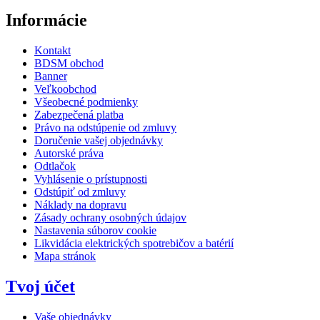
Informácie
Kontakt
BDSM obchod
Banner
Veľkoobchod
Všeobecné podmienky
Zabezpečená platba
Právo na odstúpenie od zmluvy
Doručenie vašej objednávky
Autorské práva
Odtlačok
Vyhlásenie o prístupnosti
Odstúpiť od zmluvy
Náklady na dopravu
Zásady ochrany osobných údajov
Nastavenia súborov cookie
Likvidácia elektrických spotrebičov a batérií
Mapa stránok
Tvoj účet
Vaše objednávky