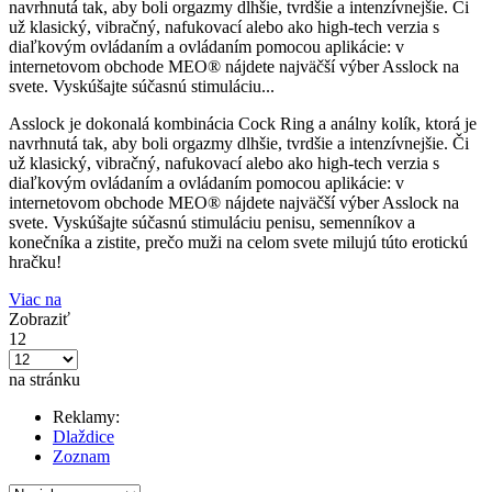
navrhnutá tak, aby boli orgazmy dlhšie, tvrdšie a intenzívnejšie. Či
už klasický, vibračný, nafukovací alebo ako high-tech verzia s
diaľkovým ovládaním a ovládaním pomocou aplikácie: v
internetovom obchode MEO® nájdete najväčší výber Asslock na
svete. Vyskúšajte súčasnú stimuláciu...
Asslock je dokonalá kombinácia Cock Ring a análny kolík, ktorá je
navrhnutá tak, aby boli orgazmy dlhšie, tvrdšie a intenzívnejšie. Či
už klasický, vibračný, nafukovací alebo ako high-tech verzia s
diaľkovým ovládaním a ovládaním pomocou aplikácie: v
internetovom obchode MEO® nájdete najväčší výber Asslock na
svete. Vyskúšajte súčasnú stimuláciu penisu, semenníkov a
konečníka a zistite, prečo muži na celom svete milujú túto erotickú
hračku!
Viac na
Zobraziť
12
na stránku
Reklamy:
Dlaždice
Zoznam