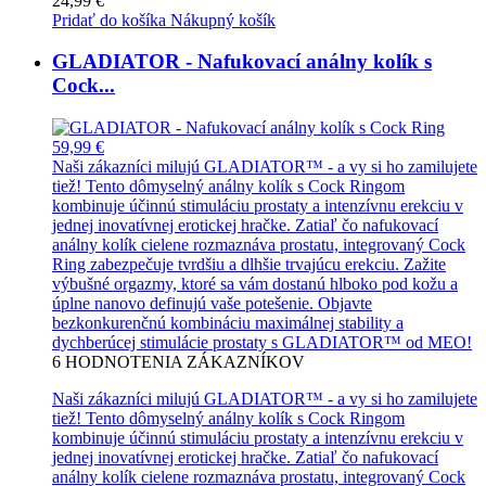
24,99 €
Pridať do košíka
Nákupný košík
GLADIATOR - Nafukovací análny kolík s
Cock...
59,99 €
Naši zákazníci milujú GLADIATOR™ - a vy si ho zamilujete
tiež! Tento dômyselný análny kolík s Cock Ringom
kombinuje účinnú stimuláciu prostaty a intenzívnu erekciu v
jednej inovatívnej erotickej hračke. Zatiaľ čo nafukovací
análny kolík cielene rozmaznáva prostatu, integrovaný Cock
Ring zabezpečuje tvrdšiu a dlhšie trvajúcu erekciu. Zažite
výbušné orgazmy, ktoré sa vám dostanú hlboko pod kožu a
úplne nanovo definujú vaše potešenie. Objavte
bezkonkurenčnú kombináciu maximálnej stability a
dychberúcej stimulácie prostaty s GLADIATOR™ od MEO!
6
HODNOTENIA ZÁKAZNÍKOV
Naši zákazníci milujú GLADIATOR™ - a vy si ho zamilujete
tiež! Tento dômyselný análny kolík s Cock Ringom
kombinuje účinnú stimuláciu prostaty a intenzívnu erekciu v
jednej inovatívnej erotickej hračke. Zatiaľ čo nafukovací
análny kolík cielene rozmaznáva prostatu, integrovaný Cock