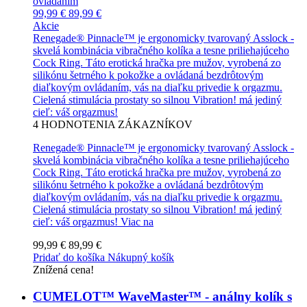
99,99 €
89,99 €
Akcie
Renegade® Pinnacle™ je ergonomicky tvarovaný Asslock -
skvelá kombinácia vibračného kolíka a tesne priliehajúceho
Cock Ring. Táto erotická hračka pre mužov, vyrobená zo
silikónu šetrného k pokožke a ovládaná bezdrôtovým
diaľkovým ovládaním, vás na diaľku privedie k orgazmu.
Cielená stimulácia prostaty so silnou Vibration! má jediný
cieľ: váš orgazmus!
4
HODNOTENIA ZÁKAZNÍKOV
Renegade® Pinnacle™ je ergonomicky tvarovaný Asslock -
skvelá kombinácia vibračného kolíka a tesne priliehajúceho
Cock Ring. Táto erotická hračka pre mužov, vyrobená zo
silikónu šetrného k pokožke a ovládaná bezdrôtovým
diaľkovým ovládaním, vás na diaľku privedie k orgazmu.
Cielená stimulácia prostaty so silnou Vibration! má jediný
cieľ: váš orgazmus!
Viac na
99,99 €
89,99 €
Pridať do košíka
Nákupný košík
Znížená cena!
CUMELOT™ WaveMaster™ - análny kolík s