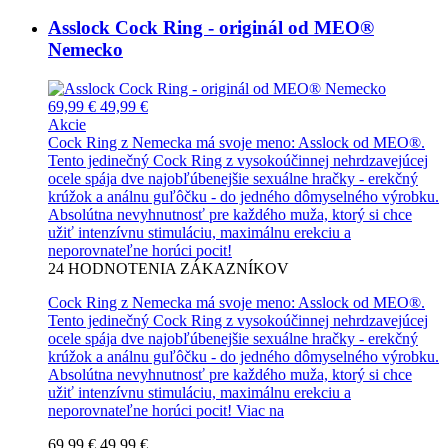
Asslock Cock Ring - originál od MEO®
Nemecko
69,99 €
49,99 €
Akcie
Cock Ring z Nemecka má svoje meno: Asslock od MEO®.
Tento jedinečný Cock Ring z vysokoúčinnej nehrdzavejúcej
ocele spája dve najobľúbenejšie sexuálne hračky - erekčný
krúžok a análnu guľôčku - do jedného dômyselného výrobku.
Absolútna nevyhnutnosť pre každého muža, ktorý si chce
užiť intenzívnu stimuláciu, maximálnu erekciu a
neporovnateľne horúci pocit!
24
HODNOTENIA ZÁKAZNÍKOV
Cock Ring z Nemecka má svoje meno: Asslock od MEO®.
Tento jedinečný Cock Ring z vysokoúčinnej nehrdzavejúcej
ocele spája dve najobľúbenejšie sexuálne hračky - erekčný
krúžok a análnu guľôčku - do jedného dômyselného výrobku.
Absolútna nevyhnutnosť pre každého muža, ktorý si chce
užiť intenzívnu stimuláciu, maximálnu erekciu a
neporovnateľne horúci pocit!
Viac na
69,99 €
49,99 €