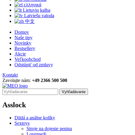
ελληνικά
Lietuvių kalba
Latviešu valoda
中文
Domov
Naše tipy
Novinky
Bestsellery
Akcie
Veľkoobchod
Odstúpiť od zmluvy
Kontakt
Zavolajte nám:
+49 2366 500 500
Vyhľadávanie
Asslock
Dildá a análne kolíky
Sextoys
Stroje na dojenie penisu
Lovense®