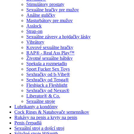
Stimulátory prostaty
Sexuálne hračky pre mužov
Análne guličky
Masturbátory pre mužov
Asslock
Strap-on
Sexuálne závesy a hojdačky lásky
Vibrátory
Kovové sexuálne hračky
RAP® - Real Ass Play™
Životné sexuálne bábiky
Spekula a rozmetadlo
Sport Fucker Sex Toys
Sexhračky od b-Vibe®
Sexhračky od Tenga®
Fleshjack a Fleshlight
Sexhračky od Nexus®
Liberator® & Co.
Sexuálne stroje
Lubrikanty a kondómy
Cock Rings & Natahovače semenníkov
Rukávy na penis a kryty na penis
Penis čerpadlá
Sexuální stroj a dojící stroj
Súložné stroje HiSmith