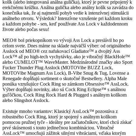
kolík (alebo integrovaná análna gulička), ktorý je pevne pripojený k
erekčnému krúžku. Análna gulička alebo análny kolík sa zavádza do
konečníka tak, že aj najmenší pohyb vedie k intenzívnej stimulácii
análneho otvoru. Výsledok? Intenzívne vzrušenie pri každom kroku
a každom pohybe - sen, keď používate Ass Lock v každodennom
živote alebo počas sexu!
MEO® bol priekopníkom vo vývoji Ass Lock a preslávil ho po
celom svete. Dnes máme na sklade najväčší výber: od originálneho
Asslock od MEO® cez nafukovací Gladiator™ a dvojitý Ass
Lock™ až po high-tech vychytávky, ako je vibračný BlackHole™
alebo CUMELOT™ WaveMaster. Medzinárodné značky ako Sport
Fucker Thunder Plug Asslock (MOTOVibe BUZZ Lock,
MOTOVibe Magnum Ass Lock), B-Vibe Snug & Tug, Lovense a
Renegade dopĺňajú sortiment o skutočné Bestsellery. Alpha Male
ponúka vzrušujúce Cock Ring so zámkom Obsessive™ AssLock.
Výber dopĺňajú novinky, ako sú Cock Ring Eclipse™ s análnou
guľôčkou, Cock Ring Rock Hard & Plugged s análnym kolíkom
alebo Slingshot Asslock.
Existuje mnoho variantov: Klasický AssLock™ pozostáva z
robustného Cock Ring, ktorý je spojený s análnym kolíkom
pomocou pružnej tyče - ideálny pre začiatočníkov, ktorí chcú získať
prvé skúsenosti s touto jedinečnou kombináciou. Vibračné
AssLock™ umocňujú zážitok silnými vibráciami, vďaka ktorým