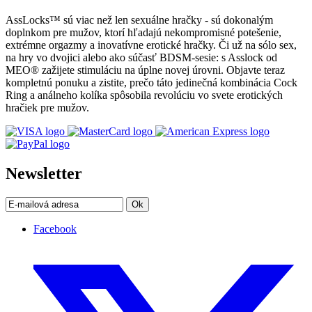
AssLocks™ sú viac než len sexuálne hračky - sú dokonalým
doplnkom pre mužov, ktorí hľadajú nekompromisné potešenie,
extrémne orgazmy a inovatívne erotické hračky. Či už na sólo sex,
na hry vo dvojici alebo ako súčasť BDSM-sesie: s Asslock od
MEO® zažijete stimuláciu na úplne novej úrovni. Objavte teraz
kompletnú ponuku a zistite, prečo táto jedinečná kombinácia Cock
Ring a análneho kolíka spôsobila revolúciu vo svete erotických
hračiek pre mužov.
Newsletter
Ok
Facebook