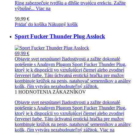
Ring zabezpečuje tvrdšiu a dlhšie trvajúcu erekciu. Zažite
výbušné...
Viac na
59,99 €
Pridať do košíka
Nákupný košík
Sport Fucker Thunder Plug Asslock
69,99 €
Objavte svet nespútanej žiadostivosti a zažite dokonalé
potešenie s Analnym Plugom Sport Fucker Thunder Plug,
ktorý je k dispozícii vo vzrušujúcej čiernej alebo zvodnej
červenej farbe. Táto úchvatná erotická hračka pre mužov
kombinuje krúžok na penis, natahovač semenníkov a análny
kolík, čím vytvára nezabudnuteľný zážitok.
1
HODNOTENIA ZÁKAZNÍKOV
Objavte svet nespútanej žiadostivosti a zažite dokonalé
potešenie s Analnym Plugom Sport Fucker Thunder Plug,
ktorý je k dispozícii vo vzrušujúcej čiernej alebo zvodnej
červenej farbe. Táto úchvatná erotická hračka pre mužov
kombinuje krúžok na penis, natahovač semenníkov a análny
kolík, čím vytvára nezabudnuteľný zážitok.
Viac na