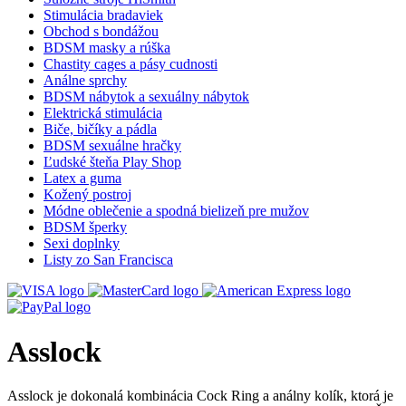
Stimulácia bradaviek
Obchod s bondážou
BDSM masky a rúška
Chastity cages a pásy cudnosti
Análne sprchy
BDSM nábytok a sexuálny nábytok
Elektrická stimulácia
Biče, bičíky a pádla
BDSM sexuálne hračky
Ľudské šteňa Play Shop
Latex a guma
Kožený postroj
Módne oblečenie a spodná bielizeň pre mužov
BDSM šperky
Sexi doplnky
Listy zo San Francisca
Asslock
Asslock je dokonalá kombinácia Cock Ring a análny kolík, ktorá je