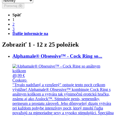
Porovnaj (
0
)
Späť
1
2
3
Ďalšie informácie na
Zobraziť 1 - 12 z 25 položiek
Alphamale® Obsessive™ - Cock Ring so...
49,99 €
Čoskoro
"Trvalo nadržaný a vzrušený" opisuje tento pocit celkom
výstižne! Alphamale® Obsessive™ kombinuje Cock Ring s
análnym kolíkom a vytvára tak výnimočnú erotickú hračku,
známu aj ako Asslock™. Stimuluje penis, semenníky,
perineum a prostatu zároveň. Jeho dômyselný dizajn vytvára
pri každom pohybe intenzívny pocit, ktorý mnohí ľudia
považujú za mimoriadne sexy a vysoko stimulujúci. Špeciálna