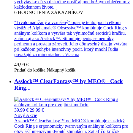
vychytávka: dá sa diskrétne nosiť aj pod bežným oblečením v
každodennom živote.
6
HODNOTENIA ZÁKAZNÍKOV
"Trvalo nadržaný a vzrušený" opisuje tento pocit celkom
výstižne! Alphamale® Obsessive™ kombinuje Cock Ring s
análnym kolíkom a vytvára tak výnimočnú erotickú hračku,
známu aj ako Asslock™. Stimuluje penis, semenníky,
perineum a prostatu zároveň. Jeho dômyselný dizajn vytvára
pri každom pohybe intenzívny pocit, ktorý mnohí ľudia
považujú za mimoriadne...
Viac na
49,99 €
Pridať do košíka
Nákupný košík
Asslock™ ClearFantasy™ by MEO® - Cock
Ring...
39,99 €
29,99 €
Nový
Akcie
Asslock™ ClearFantasy™ od MEO® kombinuje elastický
Cock Ring s ergonomicky tvarovaným análnym kolíkom pre
obzvlášť intenzívnu dvojitú stimuláciu. Zatiaľ čo krúžok