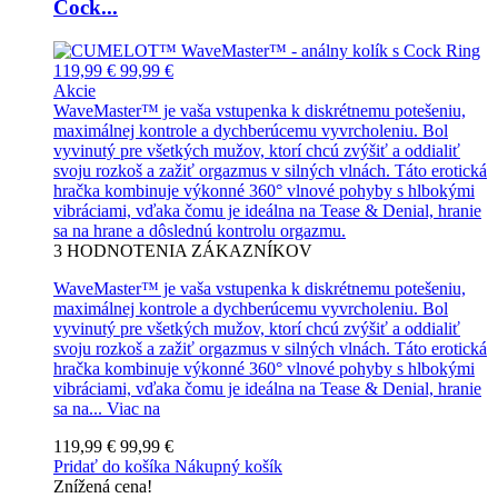
Cock...
119,99 €
99,99 €
Akcie
WaveMaster™ je vaša vstupenka k diskrétnemu potešeniu,
maximálnej kontrole a dychberúcemu vyvrcholeniu. Bol
vyvinutý pre všetkých mužov, ktorí chcú zvýšiť a oddialiť
svoju rozkoš a zažiť orgazmus v silných vlnách. Táto erotická
hračka kombinuje výkonné 360° vlnové pohyby s hlbokými
vibráciami, vďaka čomu je ideálna na Tease & Denial, hranie
sa na hrane a dôslednú kontrolu orgazmu.
3
HODNOTENIA ZÁKAZNÍKOV
WaveMaster™ je vaša vstupenka k diskrétnemu potešeniu,
maximálnej kontrole a dychberúcemu vyvrcholeniu. Bol
vyvinutý pre všetkých mužov, ktorí chcú zvýšiť a oddialiť
svoju rozkoš a zažiť orgazmus v silných vlnách. Táto erotická
hračka kombinuje výkonné 360° vlnové pohyby s hlbokými
vibráciami, vďaka čomu je ideálna na Tease & Denial, hranie
sa na...
Viac na
119,99 €
99,99 €
Pridať do košíka
Nákupný košík
Znížená cena!