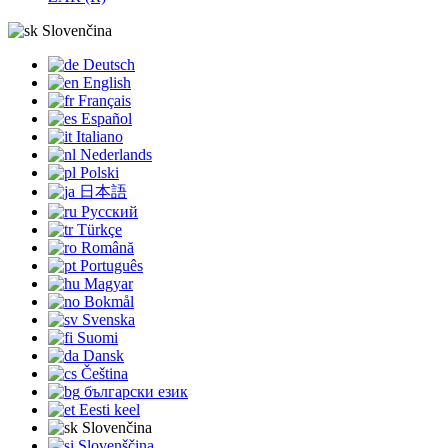
Slovenčina
Deutsch
English
Français
Español
Italiano
Nederlands
Polski
日本語
Русский
Türkçe
Română
Português
Magyar
Bokmål
Svenska
Suomi
Dansk
Čeština
български език
Eesti keel
Slovenčina
Slovenščina