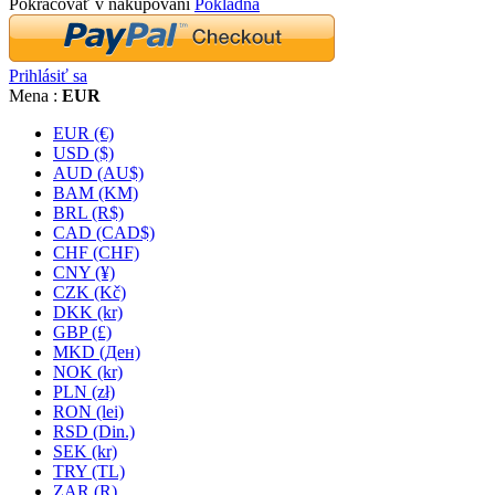
Pokračovať v nakupovaní
Pokladňa
Prihlásiť sa
Mena :
EUR
EUR (€)
USD ($)
AUD (AU$)
BAM (KM)
BRL (R$)
CAD (CAD$)
CHF (CHF)
CNY (¥)
CZK (Kč)
DKK (kr)
GBP (£)
MKD (Ден)
NOK (kr)
PLN (zł)
RON (lei)
RSD (Din.)
SEK (kr)
TRY (TL)
ZAR (R)