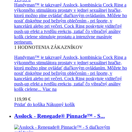
Handyman™ je takzvaný Asslock, kombinácia Cock Ring a
výkonného stimulátora prostaty v jednej sexuálnej hračke,
ktorú možno plne ovládať diaľkovým ovládaním. Môžete ho
nosiť diskrétne pod bežným oblečením - pri športe, v
kancelárii alebo pri večeri. Cock Ring poskytuje viditeľný
push-up efekt a tvrdšiu erekciu, zatiaľ čo vibračný análny
kolík cielene stimuluje prostatu a intenzívne masíruje
perineum.
1
HODNOTENIA ZÁKAZNÍKOV
Handyman™ je takzvaný Asslock, kombinácia Cock Ring a
výkonného stimulátora prostaty v jednej sexuálnej hračke,
ktorú možno plne ovládať diaľkovým ovládaním. Môžete ho
nosiť diskrétne pod bežným oblečením - pri športe, v
kancelárii alebo pri večeri. Cock Ring poskytuje viditeľný
push-up efekt a tvrdšiu erekciu, zatiaľ čo vibračný análny
kolík cielene...
Viac na
119,99 €
Pridať do košíka
Nákupný košík
Asslock - Renegade® Pinnacle™ - S...