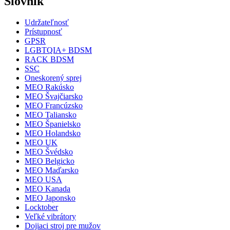
Slovník
Udržateľnosť
Prístupnosť
GPSR
LGBTQIA+ BDSM
RACK BDSM
SSC
Oneskorený sprej
MEO Rakúsko
MEO Švajčiarsko
MEO Francúzsko
MEO Taliansko
MEO Španielsko
MEO Holandsko
MEO UK
MEO Švédsko
MEO Belgicko
MEO Maďarsko
MEO USA
MEO Kanada
MEO Japonsko
Locktober
Veľké vibrátory
Dojiaci stroj pre mužov