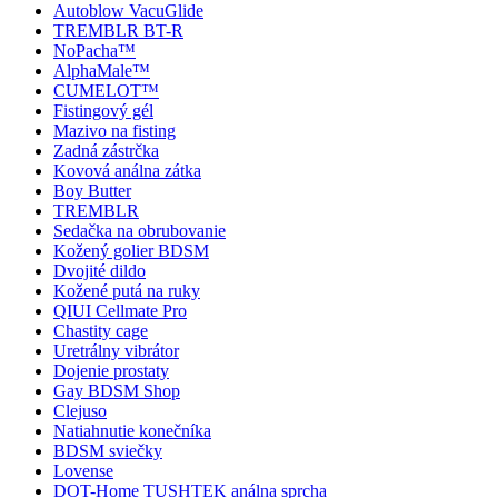
Autoblow VacuGlide
TREMBLR BT-R
NoPacha™
AlphaMale™
CUMELOT™
Fistingový gél
Mazivo na fisting
Zadná zástrčka
Kovová análna zátka
Boy Butter
TREMBLR
Sedačka na obrubovanie
Kožený golier BDSM
Dvojité dildo
Kožené putá na ruky
QIUI Cellmate Pro
Chastity cage
Uretrálny vibrátor
Dojenie prostaty
Gay BDSM Shop
Clejuso
Natiahnutie konečníka
BDSM sviečky
Lovense
DOT-Home TUSHTEK análna sprcha