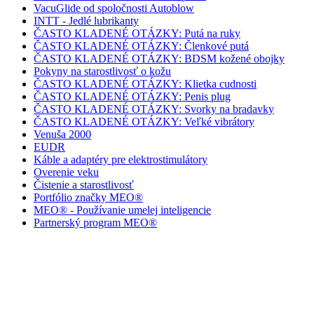
VacuGlide od spoločnosti Autoblow
INTT - Jedlé lubrikanty
ČASTO KLADENÉ OTÁZKY: Putá na ruky
ČASTO KLADENÉ OTÁZKY: Členkové putá
ČASTO KLADENÉ OTÁZKY: BDSM kožené obojky
Pokyny na starostlivosť o kožu
ČASTO KLADENÉ OTÁZKY: Klietka cudnosti
ČASTO KLADENÉ OTÁZKY: Penis plug
ČASTO KLADENÉ OTÁZKY: Svorky na bradavky
ČASTO KLADENÉ OTÁZKY: Veľké vibrátory
Venuša 2000
EUDR
Káble a adaptéry pre elektrostimulátory
Overenie veku
Čistenie a starostlivosť
Portfólio značky MEO®
MEO® - Používanie umelej inteligencie
Partnerský program MEO®