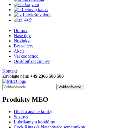
ελληνικά
Lietuvių kalba
Latviešu valoda
中文
Domov
Naše tipy
Novinky
Bestsellery
Akcie
Veľkoobchod
Odstúpiť od zmluvy
Kontakt
Zavolajte nám:
+49 2366 500 500
Vyhľadávanie
Produkty MEO
Dildá a análne kolíky
Sextoys
Lubrikanty a kondómy
Cock Rings & Natahovače semenníkov