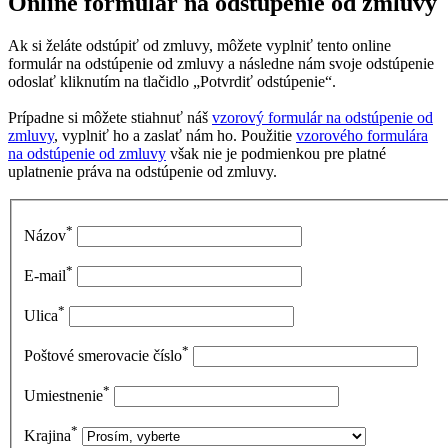
Online formulár na odstúpenie od zmluvy
Ak si želáte odstúpiť od zmluvy, môžete vyplniť tento online
formulár na odstúpenie od zmluvy a následne nám svoje odstúpenie
odoslať kliknutím na tlačidlo „Potvrdiť odstúpenie“.
Prípadne si môžete stiahnuť náš
vzorový formulár na odstúpenie od
zmluvy
, vyplniť ho a zaslať nám ho. Použitie
vzorového formulára
na odstúpenie od zmluvy
však nie je podmienkou pre platné
uplatnenie práva na odstúpenie od zmluvy.
*
Názov
*
E-mail
*
Ulica
*
Poštové smerovacie číslo
*
Umiestnenie
*
Krajina