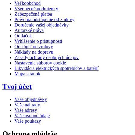
Veľkoobchod
Všeobecné podmienky
Zabezpečená platba
Právo na odstúpenie od zmluvy
Doručenie vašej objednávky
Autorské práva
Odtlačok
Vyhlásenie o prístupnosti
Odstúpiť od zmluvy
Náklady na dopravu
Zásady ochrany osobných údajov
Nastavenia súborov cookie
Likvidácia elektrických spotrebičov a batérií
Mapa stránok
Tvoj účet
Vaše objednávky
Vaše náhrady
Vaše adresy
Vaše osobné údaje
Vaše poukazy
Ochrana mládeže