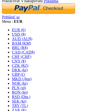
Pokračovať v nakupovaní
Pokladňa
Prihlásiť sa
Mena :
EUR
EUR (€)
USD ($)
AUD (AU$)
BAM (KM)
BRL (R$)
CAD (CAD$)
CHF (CHF)
CNY (¥)
CZK (Kč)
DKK (kr)
GBP (£)
MKD (Ден)
NOK (kr)
PLN (zł)
RON (lei)
RSD (Din.)
SEK (kr)
TRY (TL)
ZAR (R)