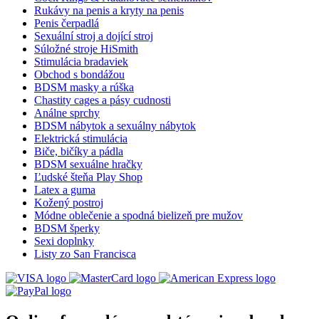
Rukávy na penis a kryty na penis
Penis čerpadlá
Sexuální stroj a dojící stroj
Súložné stroje HiSmith
Stimulácia bradaviek
Obchod s bondážou
BDSM masky a rúška
Chastity cages a pásy cudnosti
Análne sprchy
BDSM nábytok a sexuálny nábytok
Elektrická stimulácia
Biče, bičíky a pádla
BDSM sexuálne hračky
Ľudské šteňa Play Shop
Latex a guma
Kožený postroj
Módne oblečenie a spodná bielizeň pre mužov
BDSM šperky
Sexi doplnky
Listy zo San Francisca