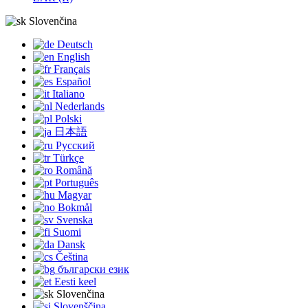
Slovenčina
Deutsch
English
Français
Español
Italiano
Nederlands
Polski
日本語
Русский
Türkçe
Română
Português
Magyar
Bokmål
Svenska
Suomi
Dansk
Čeština
български език
Eesti keel
Slovenčina
Slovenščina