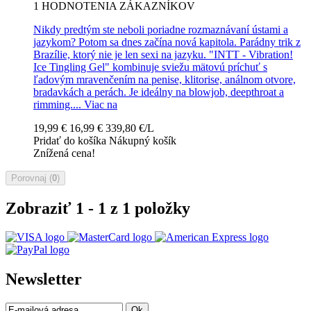
1
HODNOTENIA ZÁKAZNÍKOV
Nikdy predtým ste neboli poriadne rozmaznávaní ústami a
jazykom? Potom sa dnes začína nová kapitola. Parádny trik z
Brazílie, ktorý nie je len sexi na jazyku. "INTT - Vibration!
Ice Tingling Gel" kombinuje sviežu mätovú príchuť s
ľadovým mravenčením na penise, klitorise, análnom otvore,
bradavkách a perách. Je ideálny na blowjob, deepthroat a
rimming....
Viac na
19,99 €
16,99 €
339,80 €/L
Pridať do košíka
Nákupný košík
Znížená cena!
Porovnaj (
0
)
Zobraziť 1 - 1 z 1 položky
Newsletter
Ok