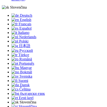
Slovenčina
Deutsch
English
Français
Español
Italiano
Nederlands
Polski
日本語
Русский
Türkçe
Română
Português
Magyar
Bokmål
Svenska
Suomi
Dansk
Čeština
български език
Eesti keel
Slovenčina
Slovenščina