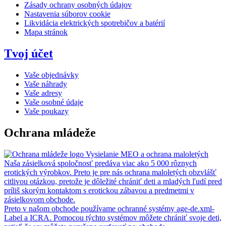
Zásady ochrany osobných údajov
Nastavenia súborov cookie
Likvidácia elektrických spotrebičov a batérií
Mapa stránok
Tvoj účet
Vaše objednávky
Vaše náhrady
Vaše adresy
Vaše osobné údaje
Vaše poukazy
Ochrana mládeže
Vysielanie MEO a ochrana maloletých
Naša zásielková spoločnosť predáva viac ako 5 000 rôznych
erotických výrobkov. Preto je pre nás ochrana maloletých obzvlášť
citlivou otázkou, pretože je dôležité chrániť deti a mladých ľudí pred
príliš skorým kontaktom s erotickou zábavou a predmetmi v
zásielkovom obchode.
Preto v našom obchode používame ochranné systémy age-de.xml-
Label a ICRA. Pomocou týchto systémov môžete chrániť svoje deti,