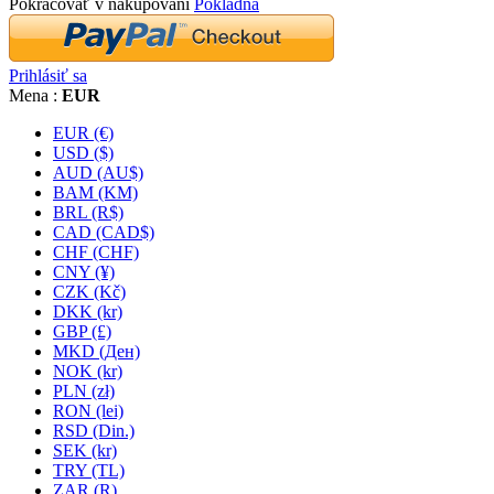
Pokračovať v nakupovaní
Pokladňa
Prihlásiť sa
Mena :
EUR
EUR (€)
USD ($)
AUD (AU$)
BAM (KM)
BRL (R$)
CAD (CAD$)
CHF (CHF)
CNY (¥)
CZK (Kč)
DKK (kr)
GBP (£)
MKD (Ден)
NOK (kr)
PLN (zł)
RON (lei)
RSD (Din.)
SEK (kr)
TRY (TL)
ZAR (R)