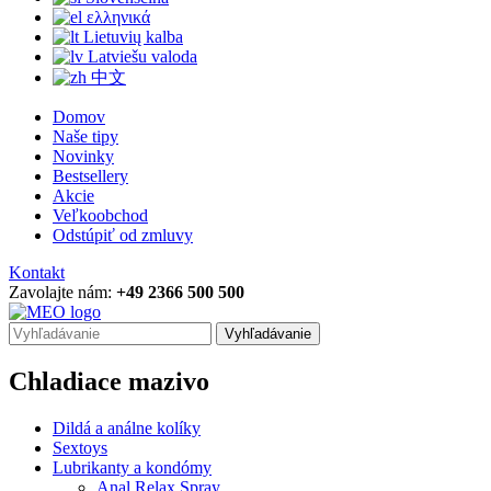
ελληνικά
Lietuvių kalba
Latviešu valoda
中文
Domov
Naše tipy
Novinky
Bestsellery
Akcie
Veľkoobchod
Odstúpiť od zmluvy
Kontakt
Zavolajte nám:
+49 2366 500 500
Vyhľadávanie
Chladiace mazivo
Dildá a análne kolíky
Sextoys
Lubrikanty a kondómy
Anal Relax Spray