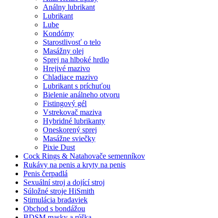
Análny lubrikant
Lubrikant
Lube
Kondómy
Starostlivosť o telo
Masážny olej
Sprej na hlboké hrdlo
Hrejivé mazivo
Chladiace mazivo
Lubrikant s príchuťou
Bielenie análneho otvoru
Fistingový gél
Vstrekovač maziva
Hybridné lubrikanty
Oneskorený sprej
Masážne sviečky
Pixie Dust
Cock Rings & Natahovače semenníkov
Rukávy na penis a kryty na penis
Penis čerpadlá
Sexuální stroj a dojící stroj
Súložné stroje HiSmith
Stimulácia bradaviek
Obchod s bondážou
BDSM masky a rúška