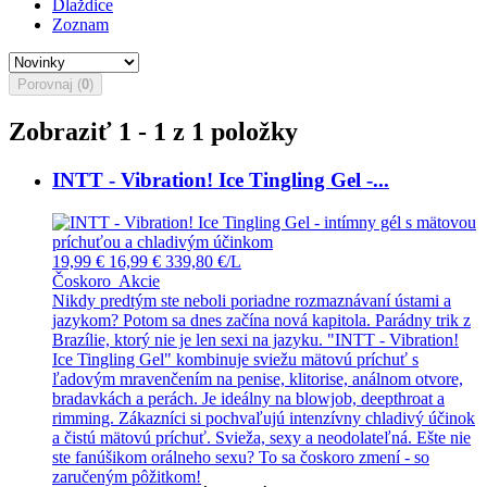
Dlaždice
Zoznam
Porovnaj (
0
)
Zobraziť 1 - 1 z 1 položky
INTT - Vibration! Ice Tingling Gel -...
19,99 €
16,99 €
339,80 €/L
Čoskoro
Akcie
Nikdy predtým ste neboli poriadne rozmaznávaní ústami a
jazykom? Potom sa dnes začína nová kapitola. Parádny trik z
Brazílie, ktorý nie je len sexi na jazyku. "INTT - Vibration!
Ice Tingling Gel" kombinuje sviežu mätovú príchuť s
ľadovým mravenčením na penise, klitorise, análnom otvore,
bradavkách a perách. Je ideálny na blowjob, deepthroat a
rimming. Zákazníci si pochvaľujú intenzívny chladivý účinok
a čistú mätovú príchuť. Svieža, sexy a neodolateľná. Ešte nie
ste fanúšikom orálneho sexu? To sa čoskoro zmení - so
zaručeným pôžitkom!