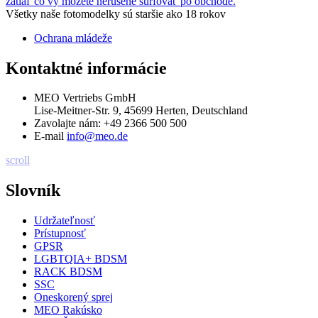
zatiaľ čo vy môžete nerušene surfovať po obchode.
Všetky naše fotomodelky sú staršie ako 18 rokov
Ochrana mládeže
Kontaktné informácie
MEO Vertriebs GmbH
Lise-Meitner-Str. 9, 45699 Herten, Deutschland
Zavolajte nám:
+49 2366 500 500
E-mail
info@meo.de
scroll
Slovník
Udržateľnosť
Prístupnosť
GPSR
LGBTQIA+ BDSM
RACK BDSM
SSC
Oneskorený sprej
MEO Rakúsko