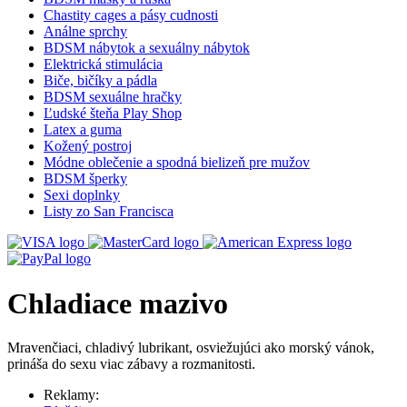
Chastity cages a pásy cudnosti
Análne sprchy
BDSM nábytok a sexuálny nábytok
Elektrická stimulácia
Biče, bičíky a pádla
BDSM sexuálne hračky
Ľudské šteňa Play Shop
Latex a guma
Kožený postroj
Módne oblečenie a spodná bielizeň pre mužov
BDSM šperky
Sexi doplnky
Listy zo San Francisca
Chladiace mazivo
Mravenčiaci, chladivý lubrikant, osviežujúci ako morský vánok,
prináša do sexu viac zábavy a rozmanitosti.
Reklamy: