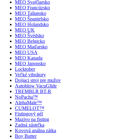
MEO Švajčiarsko
MEO Francúzsko
MEO Taliansko
MEO Španielsko
MEO Holandsko
MEO UK
MEO Švédsko
MEO Belgicko
MEO Maďarsko
MEO USA
MEO Kanada
MEO Japonsko
Locktober
Veľké vibrátory
Dojiaci stroj pre mužov
Autoblow VacuGlide
TREMBLR BT-R
NoPacha™
AlphaMale™
CUMELOT™
Fistingový gél
Mazivo na fisting
Zadná zástrčka
Kovová análna zátka
Boy Butter