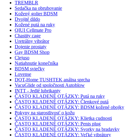
TREMBLR
Sedačka na obrubovanie
Kožený golier BDSM
Dvojité dildo
Kožené putá na ruky
QIUI Cellmate Pro
Chastity cage
Uretrálny vibrátor
Dojenie prostaty
Gay BDSM Shop
Clejuso
Natiahnutie konečníka
BDSM sviečky
Lovense
DOT-Home TUSHTEK análna sprcha
VacuGlide od spoločnosti Autoblow
INTT - Jedlé lubrikanty
ČASTO KLADENÉ OTÁZKY: Putá na ruky
ČASTO KLADENÉ OTÁZKY: Členkové putá
ČASTO KLADENÉ OTÁZKY: BDSM kožené obojky
Pokyny na starostlivosť o kožu
ČASTO KLADENÉ OTÁZKY: Klietka cudnosti
ČASTO KLADENÉ OTÁZKY: Penis plug
ČASTO KLADENÉ OTÁZKY: Svorky na bradavky
ČASTO KLADENÉ OTÁZKY: Veľké vibrátory