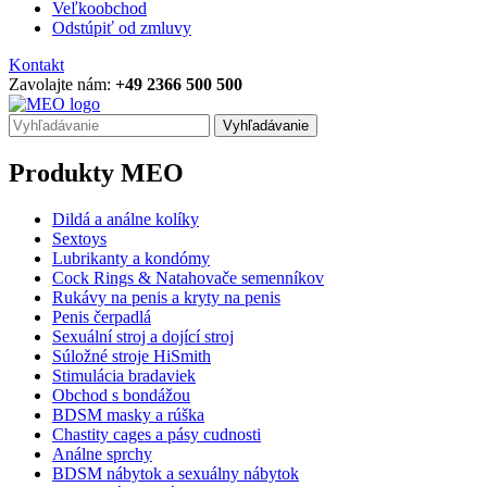
Veľkoobchod
Odstúpiť od zmluvy
Kontakt
Zavolajte nám:
+49 2366 500 500
Vyhľadávanie
Produkty MEO
Dildá a análne kolíky
Sextoys
Lubrikanty a kondómy
Cock Rings & Natahovače semenníkov
Rukávy na penis a kryty na penis
Penis čerpadlá
Sexuální stroj a dojící stroj
Súložné stroje HiSmith
Stimulácia bradaviek
Obchod s bondážou
BDSM masky a rúška
Chastity cages a pásy cudnosti
Análne sprchy
BDSM nábytok a sexuálny nábytok