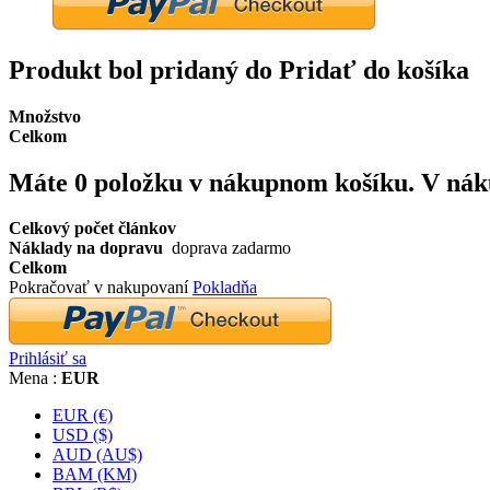
Produkt bol pridaný do Pridať do košíka
Množstvo
Celkom
Máte
0
položku v nákupnom košíku.
V nák
Celkový počet článkov
Náklady na dopravu
doprava zadarmo
Celkom
Pokračovať v nakupovaní
Pokladňa
Prihlásiť sa
Mena :
EUR
EUR (€)
USD ($)
AUD (AU$)
BAM (KM)