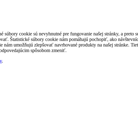
né súbory cookie sú nevyhnutné pre fungovanie našej stránky, a preto
šovať. Štatistické súbory cookie nám pomáhajú pochopiť, ako návštevníc
nám umožňujú zlepšovať navrhované produkty na našej stránke. Tieto 
 zodpovedajúcim spôsobom zmeniť.
v
.