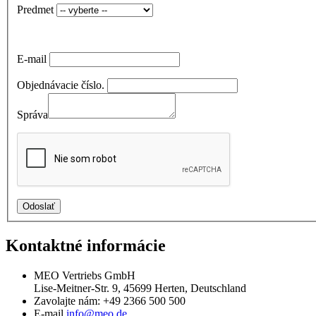
Predmet
E-mail
Objednávacie číslo.
Správa
Odoslať
Kontaktné informácie
MEO Vertriebs GmbH
Lise-Meitner-Str. 9, 45699 Herten, Deutschland
Zavolajte nám:
+49 2366 500 500
E-mail
info@meo.de