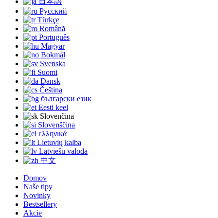
日本語
Русский
Türkçe
Română
Português
Magyar
Bokmål
Svenska
Suomi
Dansk
Čeština
български език
Eesti keel
Slovenčina
Slovenščina
ελληνικά
Lietuvių kalba
Latviešu valoda
中文
Domov
Naše tipy
Novinky
Bestsellery
Akcie