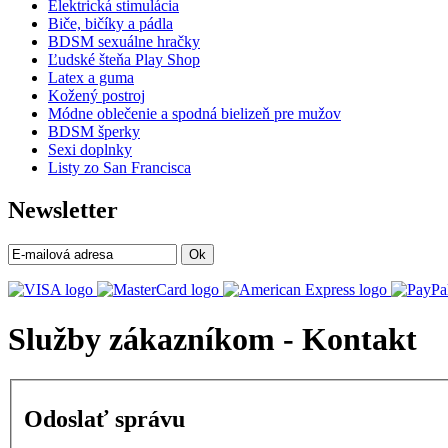
Elektrická stimulácia
Biče, bičíky a pádla
BDSM sexuálne hračky
Ľudské šteňa Play Shop
Latex a guma
Kožený postroj
Módne oblečenie a spodná bielizeň pre mužov
BDSM šperky
Sexi doplnky
Listy zo San Francisca
Newsletter
Ok
Služby zákazníkom - Kontakt
Odoslať správu