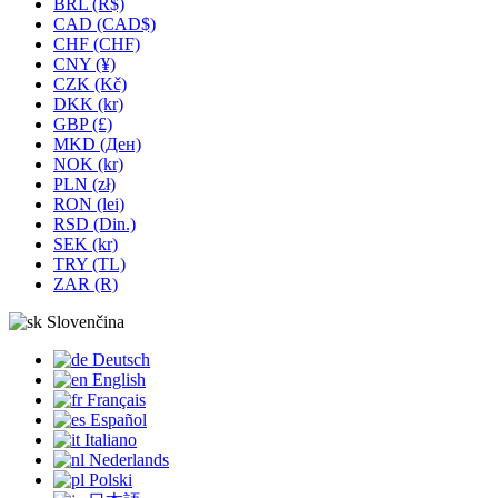
BRL (R$)
CAD (CAD$)
CHF (CHF)
CNY (¥)
CZK (Kč)
DKK (kr)
GBP (£)
MKD (Ден)
NOK (kr)
PLN (zł)
RON (lei)
RSD (Din.)
SEK (kr)
TRY (TL)
ZAR (R)
Slovenčina
Deutsch
English
Français
Español
Italiano
Nederlands
Polski