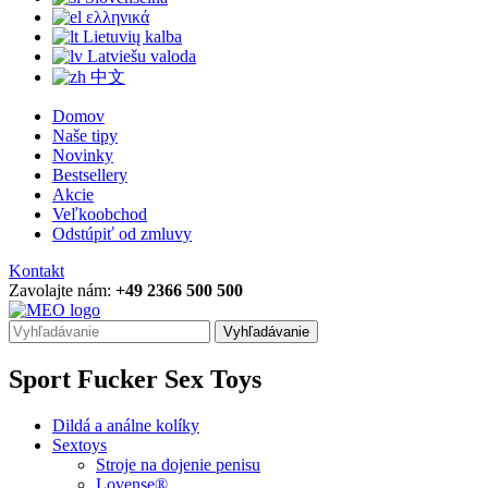
ελληνικά
Lietuvių kalba
Latviešu valoda
中文
Domov
Naše tipy
Novinky
Bestsellery
Akcie
Veľkoobchod
Odstúpiť od zmluvy
Kontakt
Zavolajte nám:
+49 2366 500 500
Vyhľadávanie
Sport Fucker Sex Toys
Dildá a análne kolíky
Sextoys
Stroje na dojenie penisu
Lovense®