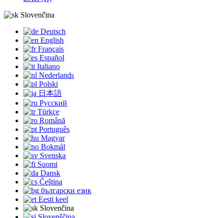
Slovenčina
Deutsch
English
Français
Español
Italiano
Nederlands
Polski
日本語
Русский
Türkçe
Română
Português
Magyar
Bokmål
Svenska
Suomi
Dansk
Čeština
български език
Eesti keel
Slovenčina
Slovenščina