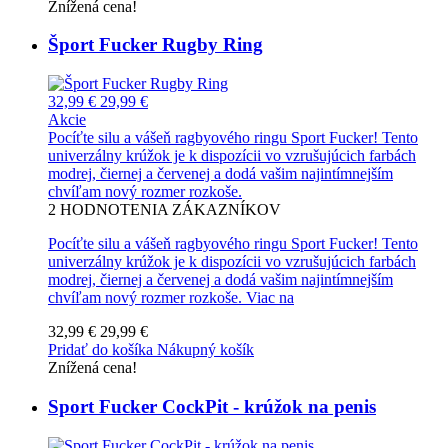
Znížená cena!
Šport Fucker Rugby Ring
32,99 €
29,99 €
Akcie
Pocíťte silu a vášeň ragbyového ringu Sport Fucker! Tento
univerzálny krúžok je k dispozícii vo vzrušujúcich farbách
modrej, čiernej a červenej a dodá vašim najintímnejším
chvíľam nový rozmer rozkoše.
2
HODNOTENIA ZÁKAZNÍKOV
Pocíťte silu a vášeň ragbyového ringu Sport Fucker! Tento
univerzálny krúžok je k dispozícii vo vzrušujúcich farbách
modrej, čiernej a červenej a dodá vašim najintímnejším
chvíľam nový rozmer rozkoše.
Viac na
32,99 €
29,99 €
Pridať do košíka
Nákupný košík
Znížená cena!
Sport Fucker CockPit - krúžok na penis