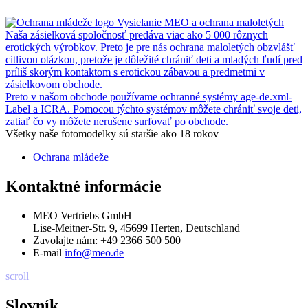
Vysielanie MEO a ochrana maloletých
Naša zásielková spoločnosť predáva viac ako 5 000 rôznych
erotických výrobkov. Preto je pre nás ochrana maloletých obzvlášť
citlivou otázkou, pretože je dôležité chrániť deti a mladých ľudí pred
príliš skorým kontaktom s erotickou zábavou a predmetmi v
zásielkovom obchode.
Preto v našom obchode používame ochranné systémy age-de.xml-
Label a ICRA. Pomocou týchto systémov môžete chrániť svoje deti,
zatiaľ čo vy môžete nerušene surfovať po obchode.
Všetky naše fotomodelky sú staršie ako 18 rokov
Ochrana mládeže
Kontaktné informácie
MEO Vertriebs GmbH
Lise-Meitner-Str. 9, 45699 Herten, Deutschland
Zavolajte nám:
+49 2366 500 500
E-mail
info@meo.de
scroll
Slovník