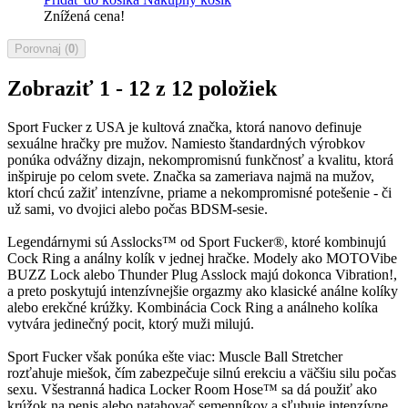
Znížená cena!
Porovnaj (
0
)
Zobraziť 1 - 12 z 12 položiek
Sport Fucker z USA je kultová značka, ktorá nanovo definuje
sexuálne hračky pre mužov. Namiesto štandardných výrobkov
ponúka odvážny dizajn, nekompromisnú funkčnosť a kvalitu, ktorá
inšpiruje po celom svete. Značka sa zameriava najmä na mužov,
ktorí chcú zažiť intenzívne, priame a nekompromisné potešenie - či
už sami, vo dvojici alebo počas BDSM-sesie.
Legendárnymi sú Asslocks™ od Sport Fucker®, ktoré kombinujú
Cock Ring a análny kolík v jednej hračke. Modely ako MOTOVibe
BUZZ Lock alebo Thunder Plug Asslock majú dokonca Vibration!,
a preto poskytujú intenzívnejšie orgazmy ako klasické análne kolíky
alebo erekčné krúžky. Kombinácia Cock Ring a análneho kolíka
vytvára jedinečný pocit, ktorý muži milujú.
Sport Fucker však ponúka ešte viac: Muscle Ball Stretcher
rozťahuje miešok, čím zabezpečuje silnú erekciu a väčšiu silu počas
sexu. Všestranná hadica Locker Room Hose™ sa dá použiť ako
krúžok na penis alebo natahovač semenníkov a sľubuje intenzívne