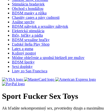
Stimulácia bradaviek
Obchod s bondážou
BDSM masky a rúška
Chastity cages a pásy cudnosti
Análne sprchy
BDSM nábytok a sexuálny nábytok
Elektrická stimulácia
Biče, bičíky a pádla
BDSM sexuálne hračky
Ľudské šteňa Play Shop
Latex a guma
Kožený postroj
Módne oblečenie a spodná bielizeň pre mužov
BDSM šperky
Sexi doplnky
Listy zo San Francisca
Sport Fucker Sex Toys
Ak hľadáte nekompromisný sex, prvotriedny dizajn a maximálnu