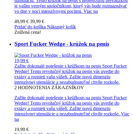
stimuláciu. Tento krúžok na penis s nepretržitou prevádzkou
je vaším verným spoločníkom, ktorý vás bude rozmaznávať
vo dne v noci intenzívnymi pocitmi.
Viac na
49,99 €
39,99 €
Pridať do košíka
Nákupný košík
Znížená cena!
Sport Fucker Wedge - krúžok na penis
19,99 €
Zažite dokonalé potešenie s krúžkom na penis Sport Fucker
Wedge! Tento revolučný krúžok na penis vás uvedie do
extázy a roznieti vašu vášeň. Zažite novú dimenziu
intenzívnej stimulácie a nezabudnuteľné chvíle rozkoše.
2
HODNOTENIA ZÁKAZNÍKOV
Zažite dokonalé potešenie s krúžkom na penis Sport Fucker
Wedge! Tento revolučný krúžok na penis vás uvedie do
extázy a roznieti vašu vášeň. Zažite novú dimenziu
intenzívnej stimulácie a nezabudnuteľné chvíle rozkoše.
Viac
na
19,99 €