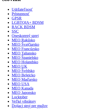
Udržateľnosť
Prístupnosť
GPSR
LGBTQIA+ BDSM
RACK BDSM
SSC
Oneskorený sprej
MEO Rakúsko
MEO Švajčiarsko
MEO Francúzsko
MEO Taliansko
MEO Španielsko
MEO Holandsko
MEO UK
MEO Švédsko
MEO Belgicko
MEO Maďarsko
MEO USA
MEO Kanada
MEO Japonsko
Locktober
Veľké vibrátory
Dojiaci stroj pre mužov