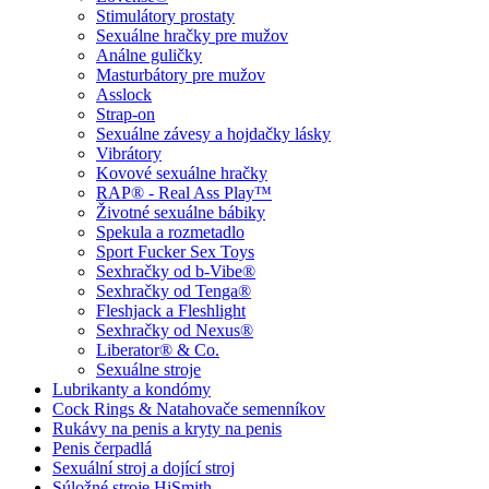
Stimulátory prostaty
Sexuálne hračky pre mužov
Análne guličky
Masturbátory pre mužov
Asslock
Strap-on
Sexuálne závesy a hojdačky lásky
Vibrátory
Kovové sexuálne hračky
RAP® - Real Ass Play™
Životné sexuálne bábiky
Spekula a rozmetadlo
Sport Fucker Sex Toys
Sexhračky od b-Vibe®
Sexhračky od Tenga®
Fleshjack a Fleshlight
Sexhračky od Nexus®
Liberator® & Co.
Sexuálne stroje
Lubrikanty a kondómy
Cock Rings & Natahovače semenníkov
Rukávy na penis a kryty na penis
Penis čerpadlá
Sexuální stroj a dojící stroj
Súložné stroje HiSmith