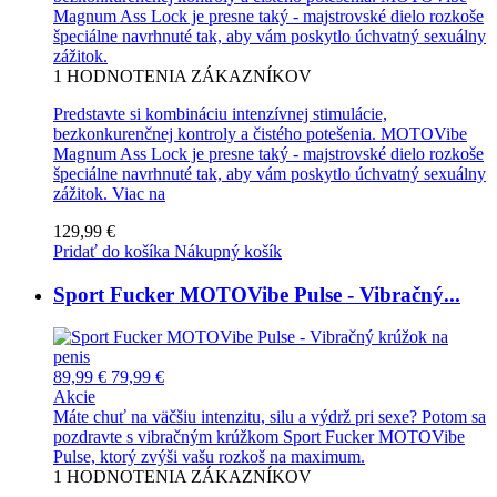
Magnum Ass Lock je presne taký - majstrovské dielo rozkoše
špeciálne navrhnuté tak, aby vám poskytlo úchvatný sexuálny
zážitok.
1
HODNOTENIA ZÁKAZNÍKOV
Predstavte si kombináciu intenzívnej stimulácie,
bezkonkurenčnej kontroly a čistého potešenia. MOTOVibe
Magnum Ass Lock je presne taký - majstrovské dielo rozkoše
špeciálne navrhnuté tak, aby vám poskytlo úchvatný sexuálny
zážitok.
Viac na
129,99 €
Pridať do košíka
Nákupný košík
Sport Fucker MOTOVibe Pulse - Vibračný...
89,99 €
79,99 €
Akcie
Máte chuť na väčšiu intenzitu, silu a výdrž pri sexe? Potom sa
pozdravte s vibračným krúžkom Sport Fucker MOTOVibe
Pulse, ktorý zvýši vašu rozkoš na maximum.
1
HODNOTENIA ZÁKAZNÍKOV