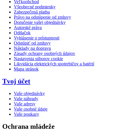
Veľkoobchod
Všeobecné podmienky
Zabezpečená platba
Právo na odstúpenie od zmluvy
Doručenie vašej objednávky
Autorské práva
Odtlačok
Vyhlásenie o prístupnosti
Odstúpiť od zmluvy
Náklady na dopravu
Zásady ochrany osobných údajov
Nastavenia súborov cookie
Likvidácia elektrických spotrebičov a batérií
Mapa stránok
Tvoj účet
Vaše objednávky
Vaše náhrady
Vaše adresy
Vaše osobné údaje
Vaše poukazy
Ochrana mládeže