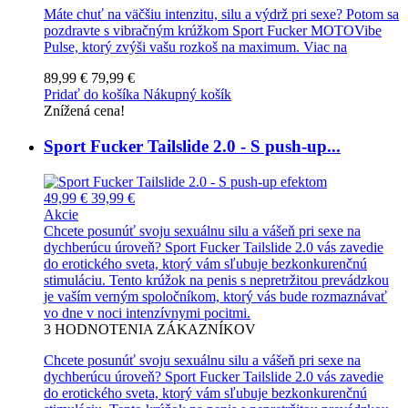
Máte chuť na väčšiu intenzitu, silu a výdrž pri sexe? Potom sa
pozdravte s vibračným krúžkom Sport Fucker MOTOVibe
Pulse, ktorý zvýši vašu rozkoš na maximum.
Viac na
89,99 €
79,99 €
Pridať do košíka
Nákupný košík
Znížená cena!
Sport Fucker Tailslide 2.0 - S push-up...
49,99 €
39,99 €
Akcie
Chcete posunúť svoju sexuálnu silu a vášeň pri sexe na
dychberúcu úroveň? Sport Fucker Tailslide 2.0 vás zavedie
do erotického sveta, ktorý vám sľubuje bezkonkurenčnú
stimuláciu. Tento krúžok na penis s nepretržitou prevádzkou
je vaším verným spoločníkom, ktorý vás bude rozmaznávať
vo dne v noci intenzívnymi pocitmi.
3
HODNOTENIA ZÁKAZNÍKOV
Chcete posunúť svoju sexuálnu silu a vášeň pri sexe na
dychberúcu úroveň? Sport Fucker Tailslide 2.0 vás zavedie
do erotického sveta, ktorý vám sľubuje bezkonkurenčnú