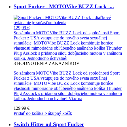
Sport Fucker - MOTOVibe BUZZ Lock -...
129,99 €
So zámkom MOTOVibe BUZZ Lock od spoločnosti Sport
Fucker z USA vstupujete do nového sveta sexuálnej
stimulácie. MOTOVibe BUZZ Lock kombinuje horúce
vlastnosti mimoriadne obľúbeného análneho kolíka Thunder
Plug Asslock s pridanou silou dobíjacieho motora v análnom
kolíku. Jednoducho úchvatné!
3
HODNOTENIA ZÁKAZNÍKOV
So zámkom MOTOVibe BUZZ Lock od spoločnosti Sport
Fucker z USA vstupujete do nového sveta sexuálnej
stimulácie. MOTOVibe BUZZ Lock kombinuje horúce
vlastnosti mimoriadne obľúbeného análneho kolíka Thunder
Plug Asslock s pridanou silou dobíjacieho motora v análnom
kolíku. Jednoducho úchvatné!
Viac na
129,99 €
Pridať do košíka
Nákupný košík
Switch Hitter od Sport Fucker