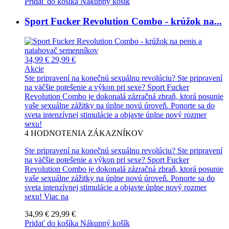
Pridať do košíka
Nákupný košík
Sport Fucker Revolution Combo - krúžok na...
34,99 €
29,99 €
Akcie
Ste pripravení na konečnú sexuálnu revolúciu? Ste pripravení
na väčšie potešenie a výkon pri sexe? Sport Fucker
Revolution Combo je dokonalá zázračná zbraň, ktorá posunie
vaše sexuálne zážitky na úplne novú úroveň. Ponorte sa do
sveta intenzívnej stimulácie a objavte úplne nový rozmer
sexu!
4
HODNOTENIA ZÁKAZNÍKOV
Ste pripravení na konečnú sexuálnu revolúciu? Ste pripravení
na väčšie potešenie a výkon pri sexe? Sport Fucker
Revolution Combo je dokonalá zázračná zbraň, ktorá posunie
vaše sexuálne zážitky na úplne novú úroveň. Ponorte sa do
sveta intenzívnej stimulácie a objavte úplne nový rozmer
sexu!
Viac na
34,99 €
29,99 €
Pridať do košíka
Nákupný košík