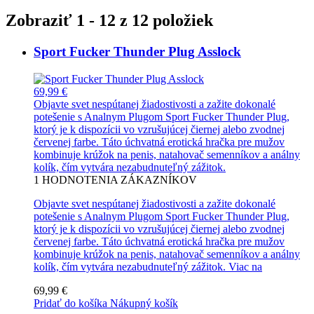
Zobraziť 1 - 12 z 12 položiek
Sport Fucker Thunder Plug Asslock
69,99 €
Objavte svet nespútanej žiadostivosti a zažite dokonalé
potešenie s Analnym Plugom Sport Fucker Thunder Plug,
ktorý je k dispozícii vo vzrušujúcej čiernej alebo zvodnej
červenej farbe. Táto úchvatná erotická hračka pre mužov
kombinuje krúžok na penis, natahovač semenníkov a análny
kolík, čím vytvára nezabudnuteľný zážitok.
1
HODNOTENIA ZÁKAZNÍKOV
Objavte svet nespútanej žiadostivosti a zažite dokonalé
potešenie s Analnym Plugom Sport Fucker Thunder Plug,
ktorý je k dispozícii vo vzrušujúcej čiernej alebo zvodnej
červenej farbe. Táto úchvatná erotická hračka pre mužov
kombinuje krúžok na penis, natahovač semenníkov a análny
kolík, čím vytvára nezabudnuteľný zážitok.
Viac na
69,99 €
Pridať do košíka
Nákupný košík