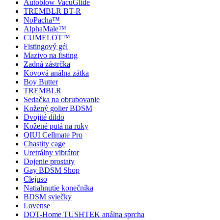
Autoblow VacuGlide
TREMBLR BT-R
NoPacha™
AlphaMale™
CUMELOT™
Fistingový gél
Mazivo na fisting
Zadná zástrčka
Kovová análna zátka
Boy Butter
TREMBLR
Sedačka na obrubovanie
Kožený golier BDSM
Dvojité dildo
Kožené putá na ruky
QIUI Cellmate Pro
Chastity cage
Uretrálny vibrátor
Dojenie prostaty
Gay BDSM Shop
Clejuso
Natiahnutie konečníka
BDSM sviečky
Lovense
DOT-Home TUSHTEK análna sprcha