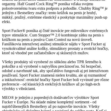
orgazmy. Half Guard Cock Ring™ ponúka vďaka svojmu
polootvorenému tvaru extra podporu a pohodlie. Chubby Ring™ je
jedným z Bestsellery značky: tento krúžok na penis je hrubý,
mäkký, pružný, extrémne elastický a poskytuje maximálny push-up
efekt.
Sport Fucker® ponúka aj čisté inovácie pre milovníkov extrémnych
typov stimulácie. Cum Stopper™ 2.0 kombinuje zátku na penis s
krúžkom na penis a posúva Cum Control na novú úroveň.
Fanúšikovia intenzívnej análnej stimulácie nájdu v Sport Fucker aj
vysokokvalitné análne kolíky, stimulátory prostaty a erotické hračky,
ktoré sú vhodné pre začiatočníkov aj skúsených mužov.
Všetky produkty sú vyrobené zo silikónu alebo TPR šetrného k
pokožke a sú vyrobené s najvyššou precíznosťou. Sú bezpečné,
odolné a navrhnuté tak, aby spoľahlivo fungovali aj pri intenzívnom
používaní. Sport Fucker znamená nielen kvalitu, ale aj rozmanitosť
a inkluzívnosť: erotické hračky Sport Fucker boli vyvinuté pre rôzne
preferencie - od klasických erekčných krúžkov až po high-tech
výrobky s vibráciami.
MEO® je jedným z popredných dodávateľov výrobkov Sport
Fucker v Európe. Na sklade máme kompletný sortiment - od
najobľúbenejších Bestsellery až po najnovšie inovácie. Všetky
objednávky sú diskrétne balené a zasielané do celého sveta. Keď si