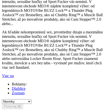
intenzitu, sexuálne hračky od Sport Fucker vás neminú. V
internetovom obchode MEO® nájdete kompletný výber: od
legendárnych MOTOVibe BUZZ Lock™ a Thunder Plug
Asslock™ cez Bestsellery, ako sú Chubby Ring™ a Muscle Ball
Stretcher, až po inovatívne produkty, ako sú Cum Stopper™ 2.0
alebo...
Ak hľadáte nekompromisný sex, prvotriedny dizajn a maximálnu
intenzitu, sexuálne hračky od Sport Fucker vás neminú. V
internetovom obchode MEO® nájdete kompletný výber: od
legendárnych MOTOVibe BUZZ Lock™ a Thunder Plug
Asslock™ cez Bestsellery, ako sú Chubby Ring™ a Muscle Ball
Stretcher, až po inovatívne produkty, ako sú Cum Stopper™ 2.0
alebo univerzálna Locker Room Hose. Sport Fucker znamená
kvalitu, inovácie a sex bez tabu - vyvinuté pre mužov, ktorí chcú
viac než štandard.
Viac na
Reklamy:
Dlaždice
Zoznam
Porovnaj (
0
)