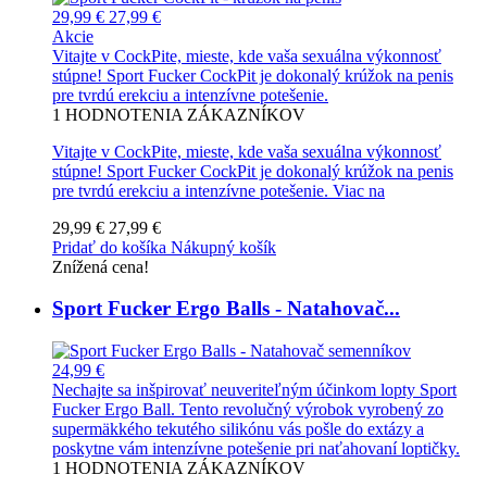
29,99 €
27,99 €
Akcie
Vitajte v CockPite, mieste, kde vaša sexuálna výkonnosť
stúpne! Sport Fucker CockPit je dokonalý krúžok na penis
pre tvrdú erekciu a intenzívne potešenie.
1
HODNOTENIA ZÁKAZNÍKOV
Vitajte v CockPite, mieste, kde vaša sexuálna výkonnosť
stúpne! Sport Fucker CockPit je dokonalý krúžok na penis
pre tvrdú erekciu a intenzívne potešenie.
Viac na
29,99 €
27,99 €
Pridať do košíka
Nákupný košík
Znížená cena!
Sport Fucker Ergo Balls - Natahovač...
24,99 €
Nechajte sa inšpirovať neuveriteľným účinkom lopty Sport
Fucker Ergo Ball. Tento revolučný výrobok vyrobený zo
supermäkkého tekutého silikónu vás pošle do extázy a
poskytne vám intenzívne potešenie pri naťahovaní loptičky.
1
HODNOTENIA ZÁKAZNÍKOV