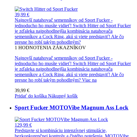
39,99 €
Najnovší natahovač semenníkov od Sport Fucker -
jednoducho ho musíte vidieť! Switch Hitter od Sport Fucker
je zďaleka najpohodlnejšia kombinácia natahovača
semenníkov a Cock Ring, akú si viete predstaviť! Ale čo
presne ho robí takým pohodlným?
1
HODNOTENIA ZÁKAZNÍKOV
Najnovší natahovač semenníkov od Sport Fucker -
jednoducho ho musíte vidieť! Switch Hitter od Sport Fucker
je zďaleka najpohodlnejšia kombinácia natahovača
semenníkov a Cock Ring, akú si viete predstaviť! Ale čo
presne ho robí takým pohodlným?
Viac na
39,99 €
Pridať do košíka
Nákupný košík
Sport Fucker MOTOVibe Magnum Ass Lock
129,99 €
Predstavte si kombináciu intenzívnej stimulácie,
bezkonkurenčnej kontroly a čistého potešenia. MOTOVibe