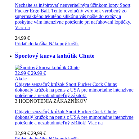
Nechajte sa inšpirovať neuveriteľným účinkom lopty Sport
Fucker Ergo Ball. Tento revolučný výrobok vyrobený zo
supermäkkého tekutého silikónu vás pošle do extázy a
poskytne vám intenzívne potešenie pri naťahovaní loptičky.
Viac na
24,99 €
Pridať do košíka
Nákupný košík
Športový kurva kohútik Chute
32,99 €
29,99 €
Akcie
Objavte senzačný krúžok Sport Fucker Cock Chute:
dokonalý krúžok na penis z USA pre mimoriadne intenzívne
potešenie a nezabudnuteľný zážitok!
3
HODNOTENIA ZÁKAZNÍKOV
Objavte senzačný krúžok Sport Fucker Cock Chute:
dokonalý krúžok na penis z USA pre mimoriadne intenzívne
potešenie a nezabudnuteľný zážitok!
Viac na
32,99 €
29,99 €
Pridať do košíka
Nákupný košík