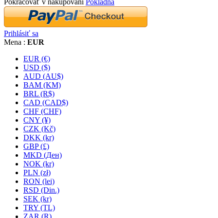
Pokračovať v nakupovaní
Pokladňa
Prihlásiť sa
Mena :
EUR
EUR (€)
USD ($)
AUD (AU$)
BAM (KM)
BRL (R$)
CAD (CAD$)
CHF (CHF)
CNY (¥)
CZK (Kč)
DKK (kr)
GBP (£)
MKD (Ден)
NOK (kr)
PLN (zł)
RON (lei)
RSD (Din.)
SEK (kr)
TRY (TL)
ZAR (R)