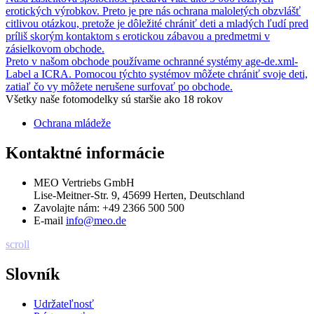
erotických výrobkov. Preto je pre nás ochrana maloletých obzvlášť
citlivou otázkou, pretože je dôležité chrániť deti a mladých ľudí pred
príliš skorým kontaktom s erotickou zábavou a predmetmi v
zásielkovom obchode.
Preto v našom obchode používame ochranné systémy age-de.xml-
Label a ICRA. Pomocou týchto systémov môžete chrániť svoje deti,
zatiaľ čo vy môžete nerušene surfovať po obchode.
Všetky naše fotomodelky sú staršie ako 18 rokov
Ochrana mládeže
Kontaktné informácie
MEO Vertriebs GmbH
Lise-Meitner-Str. 9, 45699 Herten, Deutschland
Zavolajte nám:
+49 2366 500 500
E-mail
info@meo.de
scroll
Slovník
Udržateľnosť