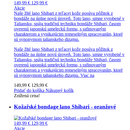
149,99 €
129,99 €
Akcie
Naše žlté lano Shibari z teľacej kože posúva pôžitok z
bondáže na úplne novú úroveň. Toto lano, umne vyrobené v
Taliansku, spája tradičnú techniku bondáže Shibari, časom
overenú japonskú umeleckú formu, s rafinovaným
charakterom a vynikajúcim remeselným spracovaním, ktoré
sú synonymom talianskeho dizajnu.
Naše žlté lano Shibari z teľacej kože posúva pôžitok z
bondáže na úplne novú úroveň. Toto lano, umne vyrobené v
Taliansku, spája tradičnú techniku bondáže Shibari, časom
overenú japonskú umeleckú formu, s rafinovaným
charakterom a vynikajúcim remeselným spracovaním, ktoré
sú synonymom talianskeho dizajnu.
Viac na
149,99 €
129,99 €
Pridať do košíka
Nákupný košík
Znížená cena!
Kožařské bondage lano Shibari - oranžové
149,99 €
129,99 €
Akcie