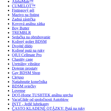
AlphaMale™
CUMELOT™
Fistingový gél
Mazivo na fisting
Zadná zástrčka
Kovová análna zátka
Boy Butter
TREMBLR
Sedačka na obrubovanie
Kožený golier BDSM
Dvojité dildo
Kožené putá na ruky
QIUI Cellmate Pro
Chastity cage
Uretrálny vibrátor
Dojenie prostaty
Gay BDSM Shop
Clejuso
Natiahnutie konečníka
BDSM sviečky
Lovense
DOT-Home TUSHTEK análna sprcha
VacuGlide od spoločnosti Autoblow
INTT - Jedlé lubrikanty
ČASTO KLADENÉ OTÁZKY: Putá na ruky