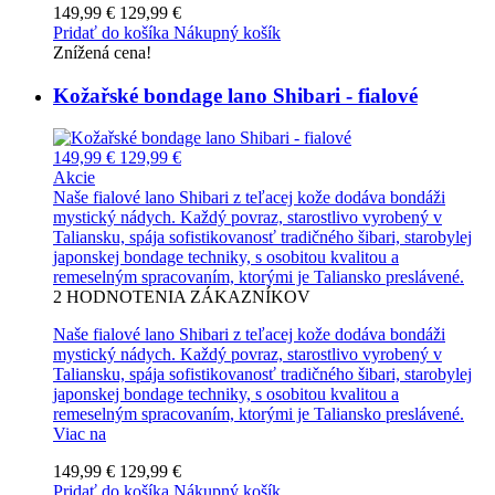
149,99 €
129,99 €
Pridať do košíka
Nákupný košík
Znížená cena!
Kožařské bondage lano Shibari - fialové
149,99 €
129,99 €
Akcie
Naše fialové lano Shibari z teľacej kože dodáva bondáži
mystický nádych. Každý povraz, starostlivo vyrobený v
Taliansku, spája sofistikovanosť tradičného šibari, starobylej
japonskej bondage techniky, s osobitou kvalitou a
remeselným spracovaním, ktorými je Taliansko preslávené.
2
HODNOTENIA ZÁKAZNÍKOV
Naše fialové lano Shibari z teľacej kože dodáva bondáži
mystický nádych. Každý povraz, starostlivo vyrobený v
Taliansku, spája sofistikovanosť tradičného šibari, starobylej
japonskej bondage techniky, s osobitou kvalitou a
remeselným spracovaním, ktorými je Taliansko preslávené.
Viac na
149,99 €
129,99 €
Pridať do košíka
Nákupný košík