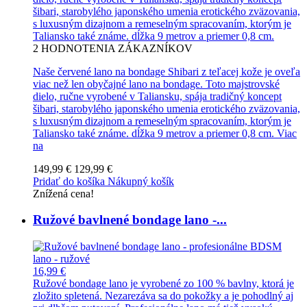
šibari, starobylého japonského umenia erotického zväzovania,
s luxusným dizajnom a remeselným spracovaním, ktorým je
Taliansko také známe. dĺžka 9 metrov a priemer 0,8 cm.
2
HODNOTENIA ZÁKAZNÍKOV
Naše červené lano na bondage Shibari z teľacej kože je oveľa
viac než len obyčajné lano na bondage. Toto majstrovské
dielo, ručne vyrobené v Taliansku, spája tradičný koncept
šibari, starobylého japonského umenia erotického zväzovania,
s luxusným dizajnom a remeselným spracovaním, ktorým je
Taliansko také známe. dĺžka 9 metrov a priemer 0,8 cm.
Viac
na
149,99 €
129,99 €
Pridať do košíka
Nákupný košík
Znížená cena!
Ružové bavlnené bondage lano -...
16,99 €
Ružové bondage lano je vyrobené zo 100 % bavlny, ktorá je
zložito spletená. Nezarezáva sa do pokožky a je pohodlný aj