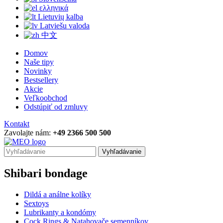
ελληνικά
Lietuvių kalba
Latviešu valoda
中文
Domov
Naše tipy
Novinky
Bestsellery
Akcie
Veľkoobchod
Odstúpiť od zmluvy
Kontakt
Zavolajte nám:
+49 2366 500 500
Vyhľadávanie
Shibari bondage
Dildá a análne kolíky
Sextoys
Lubrikanty a kondómy
Cock Rings & Natahovače semenníkov