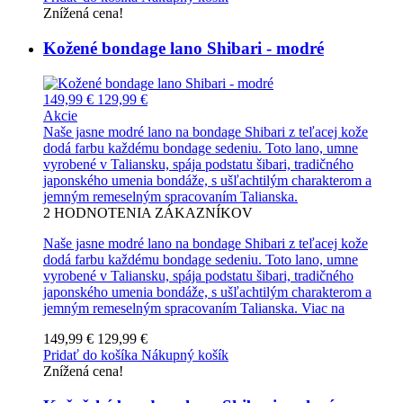
Znížená cena!
Kožené bondage lano Shibari - modré
149,99 €
129,99 €
Akcie
Naše jasne modré lano na bondage Shibari z teľacej kože
dodá farbu každému bondage sedeniu. Toto lano, umne
vyrobené v Taliansku, spája podstatu šibari, tradičného
japonského umenia bondáže, s ušľachtilým charakterom a
jemným remeselným spracovaním Talianska.
2
HODNOTENIA ZÁKAZNÍKOV
Naše jasne modré lano na bondage Shibari z teľacej kože
dodá farbu každému bondage sedeniu. Toto lano, umne
vyrobené v Taliansku, spája podstatu šibari, tradičného
japonského umenia bondáže, s ušľachtilým charakterom a
jemným remeselným spracovaním Talianska.
Viac na
149,99 €
129,99 €
Pridať do košíka
Nákupný košík
Znížená cena!