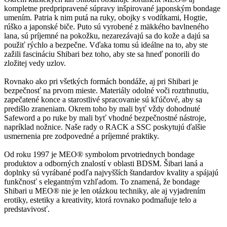
kompletne predpripravené súpravy inšpirované japonským bondage
umením. Patria k nim putá na ruky, obojky s vodítkami, Hogtie,
rúško a japonské biče. Puto sú vyrobené z mäkkého bavlneného
lana, sú príjemné na pokožku, nezarezávajú sa do kože a dajú sa
použiť rýchlo a bezpečne. Vďaka tomu sú ideálne na to, aby ste
zažili fascináciu Shibari bez toho, aby ste sa hneď ponorili do
zložitej vedy uzlov.
Rovnako ako pri všetkých formách bondáže, aj pri Shibari je
bezpečnosť na prvom mieste. Materiály odolné voči roztrhnutiu,
zapečatené konce a starostlivé spracovanie sú kľúčové, aby sa
predišlo zraneniam. Okrem toho by mali byť vždy dohodnuté
Safeword a po ruke by mali byť vhodné bezpečnostné nástroje,
napríklad nožnice. Naše rady o RACK a SSC poskytujú ďalšie
usmernenia pre zodpovedné a príjemné praktiky.
Od roku 1997 je MEO® symbolom prvotriednych bondage
produktov a odborných znalostí v oblasti BDSM. Šibari laná a
doplnky sú vyrábané podľa najvyšších štandardov kvality a spájajú
funkčnosť s elegantným vzhľadom. To znamená, že bondage
Shibari u MEO® nie je len otázkou techniky, ale aj vyjadrením
erotiky, estetiky a kreativity, ktorá rovnako podmaňuje telo a
predstavivosť.