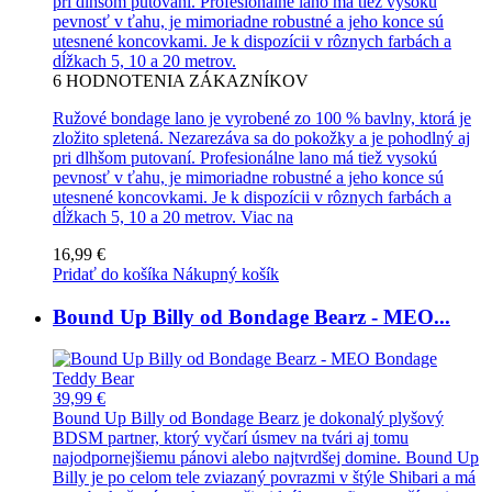
pri dlhšom putovaní. Profesionálne lano má tiež vysokú
pevnosť v ťahu, je mimoriadne robustné a jeho konce sú
utesnené koncovkami. Je k dispozícii v rôznych farbách a
dĺžkach 5, 10 a 20 metrov.
6
HODNOTENIA ZÁKAZNÍKOV
Ružové bondage lano je vyrobené zo 100 % bavlny, ktorá je
zložito spletená. Nezarezáva sa do pokožky a je pohodlný aj
pri dlhšom putovaní. Profesionálne lano má tiež vysokú
pevnosť v ťahu, je mimoriadne robustné a jeho konce sú
utesnené koncovkami. Je k dispozícii v rôznych farbách a
dĺžkach 5, 10 a 20 metrov.
Viac na
16,99 €
Pridať do košíka
Nákupný košík
Bound Up Billy od Bondage Bearz - MEO...
39,99 €
Bound Up Billy od Bondage Bearz je dokonalý plyšový
BDSM partner, ktorý vyčarí úsmev na tvári aj tomu
najodpornejšiemu pánovi alebo najtvrdšej domine. Bound Up
Billy je po celom tele zviazaný povrazmi v štýle Shibari a má