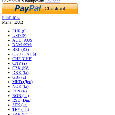
Pokračovať v nakupovaní
Pokladňa
Prihlásiť sa
Mena :
EUR
EUR (€)
USD ($)
AUD (AU$)
BAM (KM)
BRL (R$)
CAD (CAD$)
CHF (CHF)
CNY (¥)
CZK (Kč)
DKK (kr)
GBP (£)
MKD (Ден)
NOK (kr)
PLN (zł)
RON (lei)
RSD (Din.)
SEK (kr)
TRY (TL)
ZAR (R)