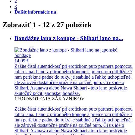
2
3
Ďalšie informácie na
Zobraziť 1 - 12 z 27 položiek
Bondážne lano z konope - Shibari lano na...
14,99 €
Zažite čistú autentickosť pri erotickom puto partnera pomocou
tohto lana. Lano z prírodného konope s priemerom približne 7
mm perfektne padne do ruky, je stabilné a ľahko uchopiteľné,
ale zároveň dostatočne pružné na zručné puto. Či už ide o
Shibari, Asanawa alebo Nawa Shibari - toto lano poskytuje
skutočný pocit japonskej bondáže.
1
HODNOTENIA ZÁKAZNÍKOV
Zažite čistú autentickosť pri erotickom puto partnera pomocou
tohto lana. Lano z prírodného konope s priemerom približne 7
mm perfektne padne do ruky, je stabilné a ľahko uchopiteľné,
ale zároveň dostatočne pružné na zručné puto. Či už ide o
Shibari, Asanawa alebo Nawa Shibari - toto lano poskytuje