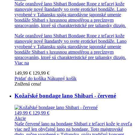
Naše oranžové lano Shibari Bondage Rope z teľacej kože
stanovuje nové štandardy vo svete erotickej bondáže. Lano
vyrobené v Taliansku spája starodávne japonské umenie
bondáže Shibari s luxusnou atmosférou a precíznym
spracovaním, ktoré sú charakteristické pre taliansky dizajn.
Naše oranžové lano Shibari Bondage Rope z teľacej kože
stanovuje nové štandardy vo svete erotickej bondáže. Lano
vyrobené v Taliansku spája starodávne japonské umenie
bondáže Shibari s luxusnou atmosférou a precíznym
spracovaním, ktoré sú charakteristické pre taliansky dizajn.
Viac na
149,99 €
129,99 €
Pridať do košíka
Nákupný košík
Znížená cena!
Kožařské bondage lano Shibari - červené
149,99 €
129,99 €
Akcie
Naše červené lano na bondage Shibari z teľacej kože je oveľa
viac než len obyčajné lano na bondage. Toto majstrovské
dielo, ručne vyrobené v Taliansku, spája tradičný koncept