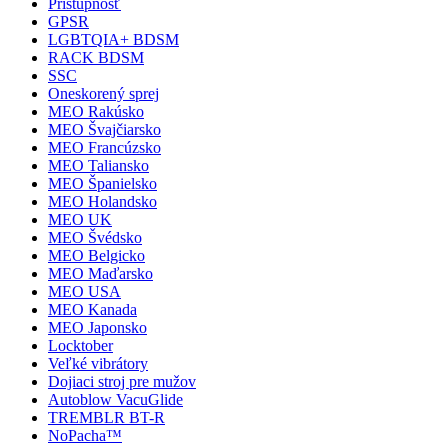
Prístupnosť
GPSR
LGBTQIA+ BDSM
RACK BDSM
SSC
Oneskorený sprej
MEO Rakúsko
MEO Švajčiarsko
MEO Francúzsko
MEO Taliansko
MEO Španielsko
MEO Holandsko
MEO UK
MEO Švédsko
MEO Belgicko
MEO Maďarsko
MEO USA
MEO Kanada
MEO Japonsko
Locktober
Veľké vibrátory
Dojiaci stroj pre mužov
Autoblow VacuGlide
TREMBLR BT-R
NoPacha™