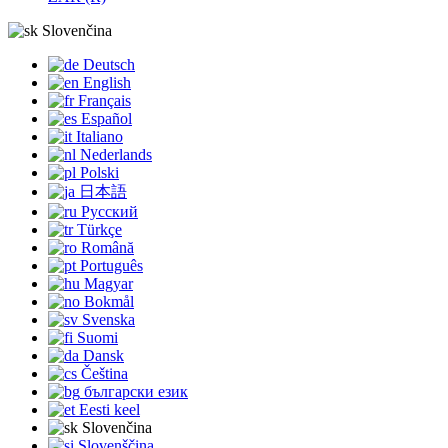
Slovenčina
Deutsch
English
Français
Español
Italiano
Nederlands
Polski
日本語
Русский
Türkçe
Română
Português
Magyar
Bokmål
Svenska
Suomi
Dansk
Čeština
български език
Eesti keel
Slovenčina
Slovenščina