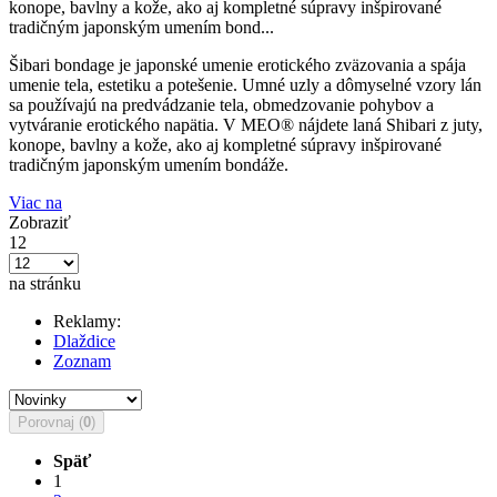
konope, bavlny a kože, ako aj kompletné súpravy inšpirované
tradičným japonským umením bond...
Šibari bondage je japonské umenie erotického zväzovania a spája
umenie tela, estetiku a potešenie. Umné uzly a dômyselné vzory lán
sa používajú na predvádzanie tela, obmedzovanie pohybov a
vytváranie erotického napätia. V MEO® nájdete laná Shibari z juty,
konope, bavlny a kože, ako aj kompletné súpravy inšpirované
tradičným japonským umením bondáže.
Viac na
Zobraziť
12
na stránku
Reklamy:
Dlaždice
Zoznam
Porovnaj (
0
)
Späť
1