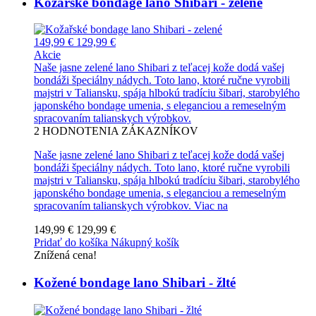
Kožařské bondage lano Shibari - zelené
149,99 €
129,99 €
Akcie
Naše jasne zelené lano Shibari z teľacej kože dodá vašej
bondáži špeciálny nádych. Toto lano, ktoré ručne vyrobili
majstri v Taliansku, spája hlbokú tradíciu šibari, starobylého
japonského bondage umenia, s eleganciou a remeselným
spracovaním talianskych výrobkov.
2
HODNOTENIA ZÁKAZNÍKOV
Naše jasne zelené lano Shibari z teľacej kože dodá vašej
bondáži špeciálny nádych. Toto lano, ktoré ručne vyrobili
majstri v Taliansku, spája hlbokú tradíciu šibari, starobylého
japonského bondage umenia, s eleganciou a remeselným
spracovaním talianskych výrobkov.
Viac na
149,99 €
129,99 €
Pridať do košíka
Nákupný košík
Znížená cena!
Kožené bondage lano Shibari - žlté