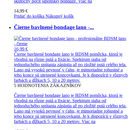
skutočný pocit japonskej bondáže.
Viac na
14,99 €
Pridať do košíka
Nákupný košík
Čierne bavlnené bondage lano -...
16,99 €
Čierne bavlnené bondage lano je BDSM pomôcka, ktorá je
vhodná na rôzne putá a fixácie. Spektrum siaha od
jednoduchého spútania zápästia až po zložité putá celého tela.
Lano má vysokú pevnosť v ťahu, je mimoriadne robustné a
jeho konce sú utesnené koncovkami. Je k dispozícii v rôznych
farbách a dĺžkach 5, 10 a 20 metrov.
5
HODNOTENIA ZÁKAZNÍKOV
Čierne bavlnené bondage lano je BDSM pomôcka, ktorá je
vhodná na rôzne putá a fixácie. Spektrum siaha od
jednoduchého spútania zápästia až po zložité putá celého tela.
Lano má vysokú pevnosť v ťahu, je mimoriadne robustné a
jeho konce sú utesnené koncovkami. Je k dispozícii v rôznych
farbách a dĺžkach 5, 10 a 20 metrov.
Viac na