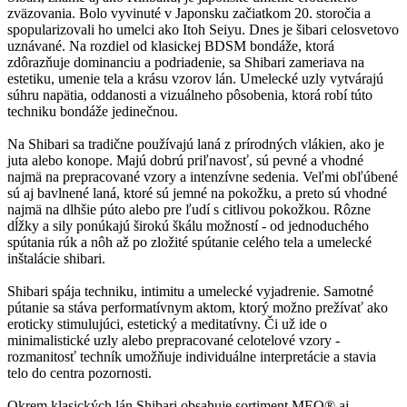
zväzovania. Bolo vyvinuté v Japonsku začiatkom 20. storočia a
spopularizovali ho umelci ako Itoh Seiyu. Dnes je šibari celosvetovo
uznávané. Na rozdiel od klasickej BDSM bondáže, ktorá
zdôrazňuje dominanciu a podriadenie, sa Shibari zameriava na
estetiku, umenie tela a krásu vzorov lán. Umelecké uzly vytvárajú
súhru napätia, oddanosti a vizuálneho pôsobenia, ktorá robí túto
techniku bondáže jedinečnou.
Na Shibari sa tradične používajú laná z prírodných vlákien, ako je
juta alebo konope. Majú dobrú priľnavosť, sú pevné a vhodné
najmä na prepracované vzory a intenzívne sedenia. Veľmi obľúbené
sú aj bavlnené laná, ktoré sú jemné na pokožku, a preto sú vhodné
najmä na dlhšie púto alebo pre ľudí s citlivou pokožkou. Rôzne
dĺžky a sily ponúkajú širokú škálu možností - od jednoduchého
spútania rúk a nôh až po zložité spútanie celého tela a umelecké
inštalácie shibari.
Shibari spája techniku, intimitu a umelecké vyjadrenie. Samotné
pútanie sa stáva performatívnym aktom, ktorý možno prežívať ako
eroticky stimulujúci, estetický a meditatívny. Či už ide o
minimalistické uzly alebo prepracované celotelové vzory -
rozmanitosť techník umožňuje individuálne interpretácie a stavia
telo do centra pozornosti.
Okrem klasických lán Shibari obsahuje sortiment MEO® aj