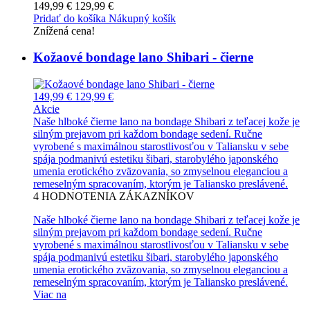
149,99 €
129,99 €
Pridať do košíka
Nákupný košík
Znížená cena!
Kožaové bondage lano Shibari - čierne
149,99 €
129,99 €
Akcie
Naše hlboké čierne lano na bondage Shibari z teľacej kože je
silným prejavom pri každom bondage sedení. Ručne
vyrobené s maximálnou starostlivosťou v Taliansku v sebe
spája podmanivú estetiku šibari, starobylého japonského
umenia erotického zväzovania, so zmyselnou eleganciou a
remeselným spracovaním, ktorým je Taliansko preslávené.
4
HODNOTENIA ZÁKAZNÍKOV
Naše hlboké čierne lano na bondage Shibari z teľacej kože je
silným prejavom pri každom bondage sedení. Ručne
vyrobené s maximálnou starostlivosťou v Taliansku v sebe
spája podmanivú estetiku šibari, starobylého japonského
umenia erotického zväzovania, so zmyselnou eleganciou a
remeselným spracovaním, ktorým je Taliansko preslávené.
Viac na