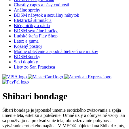
Chastity cages a pásy cudnosti
Análne sprchy
BDSM nábytok a sexuálny nábytok
Elektrická stimulácia
Biče, bičíky a pádla
BDSM sexuálne hračky
Ľudské šteňa Play Shop
Latex a guma
Kožený postroj
Módne oblečenie a spodná bielizeň pre mužov
BDSM šperky
Sexi doplnky
Listy zo San Francisca
Shibari bondage
Šibari bondage je japonské umenie erotického zväzovania a spája
umenie tela, estetiku a potešenie. Umné uzly a dômyselné vzory lán
sa používajú na predvádzanie tela, obmedzovanie pohybov a
vytváranie erotického napätia. V MEO® nájdete laná Shibari z juty,