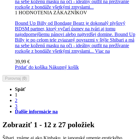
na sebe koženú masku na oči - ideálny outfit na prežívanie
rozkoše z bondáže všetkými zmyslami...
1
HODNOTENIA ZÁKAZNÍKOV
Bound Up Billy od Bondage Bearz je dokonalý plyšový
BDSM partner, ktorý vyčarí úsmev na tvári aj tomu
najodpornejšiemu pánovi alebo najtvrdšej domine. Bound Up
Billy je po celom tele zviazaný povrazmi v štýle Shibari a má
na sebe koženú masku na oči - ideálny outfit na prežívanie
rozkoše z bondáže všetkými zmyslami...
Viac na
39,99 €
Pridať do košíka
Nákupný košík
Porovnaj (
0
)
Späť
1
2
3
Ďalšie informácie na
Zobraziť 1 - 12 z 27 položiek
Šibari, známe aj ako Kinbaku, je japonské umenie erotického