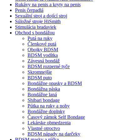
Rukávy na penis a kryty na penis
Penis čerpadlá
Sexuální stroj a dojící stroj
Súložné stroje HiSmith
Stimulácia bradaviek
Obchod s bondážou
Putá na ruky
Členkové putá
Obojky BDSM
BDSM vodítka
Závesná bondáž
BDSM rozperné tyče
Skromnejšie
BDSM puto
Bondážne opasky a BDSM
Bondážna páska
Bondážne laná
Shibari bondage
Pútka na ruky a nohy
Bondážne doplnky
Časový zámok Self Bondage
Lekárske obmedzenia
Vlastné otroctvo
BDSM nápady na darčeky
BDSM masky a rúška