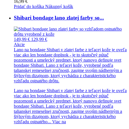
16,99 €
Pridať do košíka
Nákupný košík
Shibari bondage lano zlatej farby so...
149,99 €
129,99 €
Akcie
Lano na bondage Shibari v zlatej farbe z teľacej kože je oveľa
viac ako len bondage doplnok - je to skutočný pútač
pozornosti a umelecký predmet, ktorý nanovo definuje svet
bondage Shibari. Lano z teľacej kože, vyrobené podľa
talianskej remeselnej zručnosti, zaujme svojím nádherným a
štýlovým dizajnom, ktorý vychádza z charakteristického
vzhľadu ostnatého drôtu.
Lano na bondage Shibari v zlatej farbe z teľacej kože je oveľa
viac ako len bondage doplnok - je to skutočný pútač
pozornosti a umelecký predmet, ktorý nanovo definuje svet
bondage Shibari. Lano z teľacej kože, vyrobené podľa
talianskej remeselnej zručnosti, zaujme svojím nádherným a
štýlovým dizajnom, ktorý vychádza z charakteristického
vzhľadu ostnatého...
Viac na