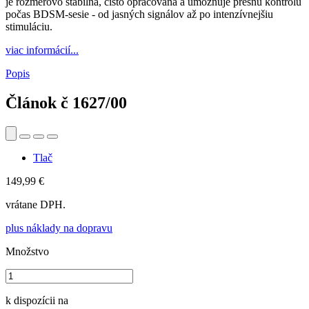
je rozmerovo stabilná, čisto opracovaná a umožňuje presnú kontrolu
počas BDSM-sesie - od jasných signálov až po intenzívnejšiu
stimuláciu.
viac informácií...
Popis
Článok č
1627/00
Tlač
149,99 €
vrátane DPH.
plus náklady na dopravu
Množstvo
k dispozícii na