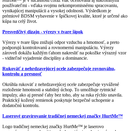
HurtMe™ je v súčasnosti čoraz viac oceňovaná aj súkromnými
používateľmi - vďaka svojmu nekompromisnému spracovaniu,
vynikajúcej manipulácii a vysokej odolnosti. Výsledkom je
prémiové BDSM vybavenie v špičkovej kvalite, ktoré je určené ako
kúpa na celý život.
Presvedčivý dizajn - výrezy v tvare šípok
Výrezy v tvare šípu znižujú odpor vzduchu a hmotnosť, a preto
podporujú kontrolovanú a rovnomernú manipuláciu. Výrezy
zároveň dokážu každým ťahom nakresliť na pokožke výrazný vzor
- viditeľné vyjadrenie disciplíny a dominancie.
Rukoväť z nehrdzavejúcej ocele zabezpečuje rovnováhu,
kontrolu a presnosť
Okrúhla rukoväť z nehrdzavejúcej ocele zabezpečuje vyvážené
rozloženie hmotnosti a stabilný úchop. To umožňuje rytmické
impulzy, ako aj presné ťahy bez toho, aby sa ruka rýchlo unavila.
Praktický kožený remienok poskytuje bezpečné uchopenie a
dodatočnú kontrolu.
Laserové gravírovanie tradičnej nemeckej značky HurtMe™
Logo tradičnej nemeckej značky HurtMe™ je laserovo