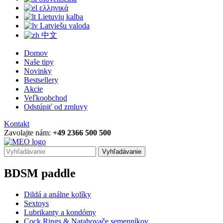
ελληνικά
Lietuvių kalba
Latviešu valoda
中文
Domov
Naše tipy
Novinky
Bestsellery
Akcie
Veľkoobchod
Odstúpiť od zmluvy
Kontakt
Zavolajte nám:
+49 2366 500 500
Vyhľadávanie
BDSM paddle
Dildá a análne kolíky
Sextoys
Lubrikanty a kondómy
Cock Rings & Natahovače semenníkov