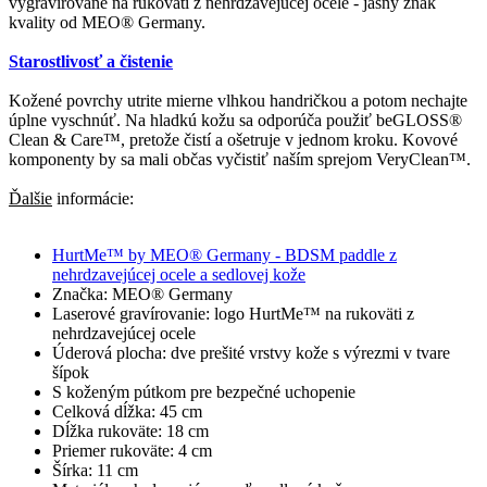
vygravírované na rukoväti z nehrdzavejúcej ocele - jasný znak
kvality od MEO® Germany.
Starostlivosť a čistenie
Kožené povrchy utrite mierne vlhkou handričkou a potom nechajte
úplne vyschnúť. Na hladkú kožu sa odporúča použiť beGLOSS®
Clean & Care™, pretože čistí a ošetruje v jednom kroku. Kovové
komponenty by sa mali občas vyčistiť naším sprejom VeryClean™.
Ďalšie
informácie:
HurtMe™ by MEO® Germany - BDSM paddle z
nehrdzavejúcej ocele a sedlovej kože
Značka: MEO® Germany
Laserové gravírovanie: logo HurtMe™ na rukoväti z
nehrdzavejúcej ocele
Úderová plocha: dve prešité vrstvy kože s výrezmi v tvare
šípok
S koženým pútkom pre bezpečné uchopenie
Celková dĺžka: 45 cm
Dĺžka rukoväte: 18 cm
Priemer rukoväte: 4 cm
Šírka: 11 cm