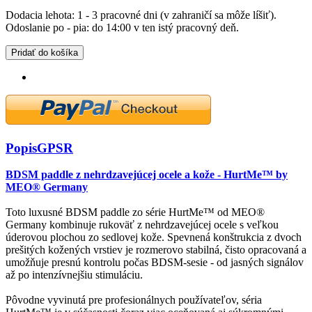
Dodacia lehota: 1 - 3 pracovné dni (v zahraničí sa môže líšiť).
Odoslanie po - pia: do 14:00 v ten istý pracovný deň.
Pridať do košíka
Popis
GPSR
BDSM paddle z nehrdzavejúcej ocele a kože - HurtMe™ by
MEO® Germany
Toto luxusné BDSM paddle zo série HurtMe™ od MEO®
Germany kombinuje rukoväť z nehrdzavejúcej ocele s veľkou
úderovou plochou zo sedlovej kože. Spevnená konštrukcia z dvoch
prešitých kožených vrstiev je rozmerovo stabilná, čisto opracovaná a
umožňuje presnú kontrolu počas BDSM-sesie - od jasných signálov
až po intenzívnejšiu stimuláciu.
Pôvodne vyvinutá pre profesionálnych používateľov, séria