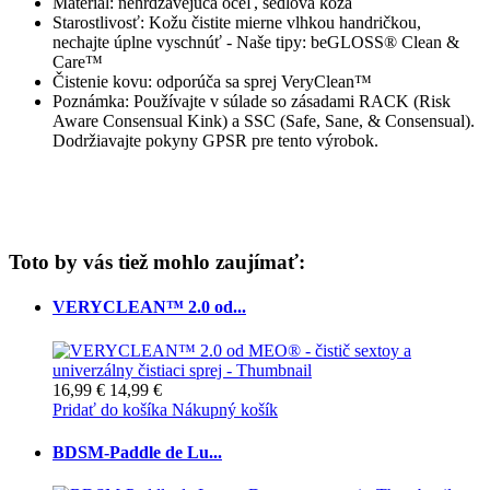
Materiál: nehrdzavejúca oceľ, sedlová koža
Starostlivosť: Kožu čistite mierne vlhkou handričkou,
nechajte úplne vyschnúť - Naše tipy: beGLOSS® Clean &
Care™
Čistenie kovu: odporúča sa sprej VeryClean™
Poznámka: Používajte v súlade so zásadami RACK (Risk
Aware Consensual Kink) a SSC (Safe, Sane, & Consensual).
Dodržiavajte pokyny GPSR pre tento výrobok.
Toto by vás tiež mohlo zaujímať:
VERYCLEAN™ 2.0 od...
16,99 €
14,99 €
Pridať do košíka
Nákupný košík
BDSM-Paddle de Lu...