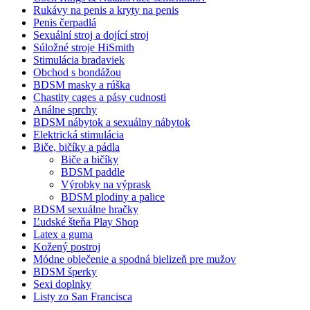
Rukávy na penis a kryty na penis
Penis čerpadlá
Sexuální stroj a dojící stroj
Súložné stroje HiSmith
Stimulácia bradaviek
Obchod s bondážou
BDSM masky a rúška
Chastity cages a pásy cudnosti
Análne sprchy
BDSM nábytok a sexuálny nábytok
Elektrická stimulácia
Biče, bičíky a pádla
Biče a bičíky
BDSM paddle
Výrobky na výprask
BDSM plodiny a palice
BDSM sexuálne hračky
Ľudské šteňa Play Shop
Latex a guma
Kožený postroj
Módne oblečenie a spodná bielizeň pre mužov
BDSM šperky
Sexi doplnky
Listy zo San Francisca