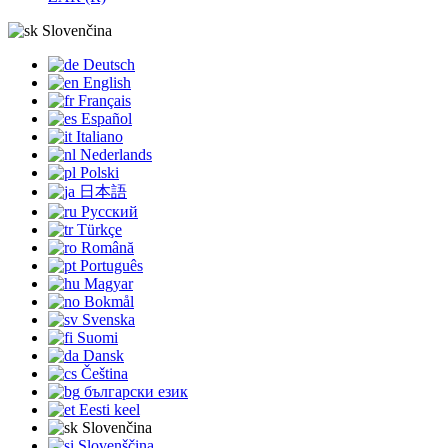
Slovenčina
Deutsch
English
Français
Español
Italiano
Nederlands
Polski
日本語
Русский
Türkçe
Română
Português
Magyar
Bokmål
Svenska
Suomi
Dansk
Čeština
български език
Eesti keel
Slovenčina
Slovenščina