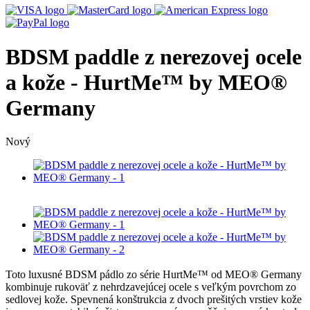
BDSM paddle z nerezovej ocele
a kože - HurtMe™ by MEO®
Germany
Nový
Toto luxusné BDSM pádlo zo série HurtMe™ od MEO® Germany
kombinuje rukoväť z nehrdzavejúcej ocele s veľkým povrchom zo
sedlovej kože. Spevnená konštrukcia z dvoch prešitých vrstiev kože