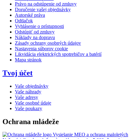
Právo na odstúpenie od zmluvy
Doručenie vašej objednávky
Autorské práva
Odtlačok
Vyhlásenie o prístupnosti
Odstúpiť od zmluvy
Náklady na dopravu
Zásady ochrany osobných údajov
Nastavenia súborov cookie
Likvidácia elektrických spotrebičov a batérií
Mapa stránok
Tvoj účet
Vaše objednávky
Vaše náhrady
Vaše adresy
Vaše osobné údaje
Vaše poukazy
Ochrana mládeže
Vysielanie MEO a ochrana maloletých