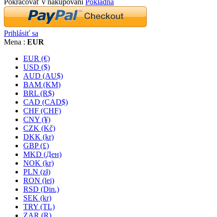
Pokračovať v nakupovaní
Pokladňa
Prihlásiť sa
Mena :
EUR
EUR (€)
USD ($)
AUD (AU$)
BAM (KM)
BRL (R$)
CAD (CAD$)
CHF (CHF)
CNY (¥)
CZK (Kč)
DKK (kr)
GBP (£)
MKD (Ден)
NOK (kr)
PLN (zł)
RON (lei)
RSD (Din.)
SEK (kr)
TRY (TL)
ZAR (R)