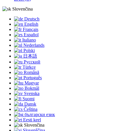
Slovenčina
Deutsch
English
Français
Español
Italiano
Nederlands
Polski
日本語
Русский
Türkçe
Română
Português
Magyar
Bokmål
Svenska
Suomi
Dansk
Čeština
български език
Eesti keel
Slovenčina
Slovenščina