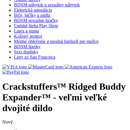
BDSM nábytok a sexuálny nábytok
Elektrická stimulácia
Biče, bičíky a pádla
BDSM sexuálne hračky
Ľudské šteňa Play Shop
Latex a guma
Kožený postroj
Módne oblečenie a spodná bielizeň pre mužov
BDSM šperky
Sexi doplnky
Listy zo San Francisca
Crackstuffers™ Ridged Buddy
Expander™ - veľmi veľké
dvojité dildo
Nový