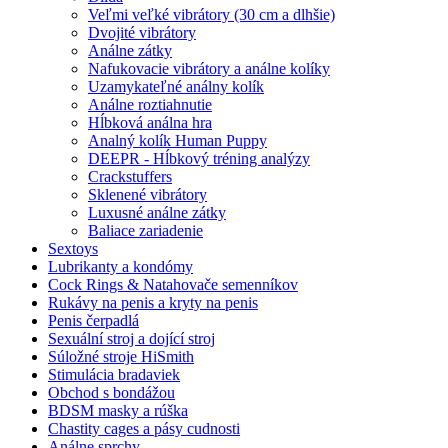
Veľmi veľké vibrátory (30 cm a dlhšie)
Dvojité vibrátory
Análne zátky
Nafukovacie vibrátory a análne kolíky
Uzamykateľné análny kolík
Análne roztiahnutie
Hĺbková análna hra
Analný kolík Human Puppy
DEEPR - Hĺbkový tréning analýzy
Crackstuffers
Sklenené vibrátory
Luxusné análne zátky
Baliace zariadenie
Sextoys
Lubrikanty a kondómy
Cock Rings & Natahovače semenníkov
Rukávy na penis a kryty na penis
Penis čerpadlá
Sexuální stroj a dojící stroj
Súložné stroje HiSmith
Stimulácia bradaviek
Obchod s bondážou
BDSM masky a rúška
Chastity cages a pásy cudnosti
Análne sprchy