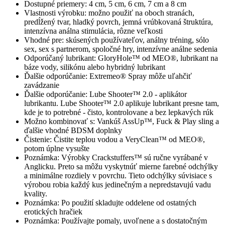
Dostupné priemery: 4 cm, 5 cm, 6 cm, 7 cm a 8 cm
Vlastnosti výrobku: možno použiť na oboch stranách,
predĺžený tvar, hladký povrch, jemná vrúbkovaná štruktúra,
intenzívna análna stimulácia, rôzne veľkosti
Vhodné pre: skúsených používateľov, análny tréning, sólo
sex, sex s partnerom, spoločné hry, intenzívne análne sedenia
Odporúčaný lubrikant: GloryHole™ od MEO®, lubrikant na
báze vody, silikónu alebo hybridný lubrikant
Ďalšie odporúčanie: Extremeo® Spray môže uľahčiť
zavádzanie
Ďalšie odporúčanie: Lube Shooter™ 2.0 - aplikátor
lubrikantu. Lube Shooter™ 2.0 aplikuje lubrikant presne tam,
kde je to potrebné - čisto, kontrolovane a bez lepkavých rúk
Možno kombinovať s: Vankúš AssUp™, Fuck & Play sling a
ďalšie vhodné BDSM doplnky
Čistenie: Čistite teplou vodou a VeryClean™ od MEO®,
potom úplne vysušte
Poznámka: Výrobky Crackstuffers™ sú ručne vyrábané v
Anglicku. Preto sa môžu vyskytnúť mierne farebné odchýlky
a minimálne rozdiely v povrchu. Tieto odchýlky súvisiace s
výrobou robia každý kus jedinečným a nepredstavujú vadu
kvality.
Poznámka: Po použití skladujte oddelene od ostatných
erotických hračiek
Poznámka: Používajte pomaly, uvoľnene a s dostatočným