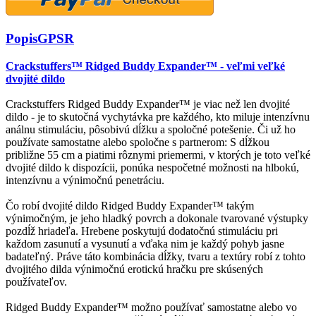
Popis
GPSR
Crackstuffers™ Ridged Buddy Expander™ - veľmi veľké
dvojité dildo
Crackstuffers Ridged Buddy Expander™ je viac než len dvojité
dildo - je to skutočná vychytávka pre každého, kto miluje intenzívnu
análnu stimuláciu, pôsobivú dĺžku a spoločné potešenie. Či už ho
používate samostatne alebo spoločne s partnerom: S dĺžkou
približne 55 cm a piatimi rôznymi priemermi, v ktorých je toto veľké
dvojité dildo k dispozícii, ponúka nespočetné možnosti na hlbokú,
intenzívnu a výnimočnú penetráciu.
Čo robí dvojité dildo Ridged Buddy Expander™ takým
výnimočným, je jeho hladký povrch a dokonale tvarované výstupky
pozdĺž hriadeľa. Hrebene poskytujú dodatočnú stimuláciu pri
každom zasunutí a vysunutí a vďaka nim je každý pohyb jasne
badateľný. Práve táto kombinácia dĺžky, tvaru a textúry robí z tohto
dvojitého dilda výnimočnú erotickú hračku pre skúsených
používateľov.
Ridged Buddy Expander™ možno používať samostatne alebo vo