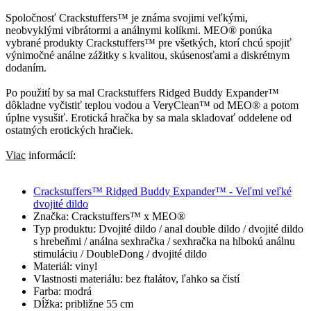
Spoločnosť Crackstuffers™ je známa svojimi veľkými,
neobvyklými vibrátormi a análnymi kolíkmi. MEO® ponúka
vybrané produkty Crackstuffers™ pre všetkých, ktorí chcú spojiť
výnimočné análne zážitky s kvalitou, skúsenosťami a diskrétnym
dodaním.
Po použití by sa mal Crackstuffers Ridged Buddy Expander™
dôkladne vyčistiť teplou vodou a VeryClean™ od MEO® a potom
úplne vysušiť. Erotická hračka by sa mala skladovať oddelene od
ostatných erotických hračiek.
Viac
informácií:
Crackstuffers™ Ridged Buddy Expander™ - Veľmi veľké
dvojité dildo
Značka: Crackstuffers™ x MEO®
Typ produktu: Dvojité dildo / anal double dildo / dvojité dildo
s hrebeňmi / análna sexhračka / sexhračka na hlbokú análnu
stimuláciu / DoubleDong / dvojité dildo
Materiál: vinyl
Vlastnosti materiálu: bez ftalátov, ľahko sa čistí
Farba: modrá
Dĺžka: približne 55 cm