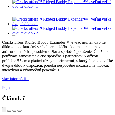
Crackstuffers Ridged Buddy Expander™ je viac než len dvojité
dildo - je to skutočný vrchol pre každého, kto miluje intenzívnu
análnu stimuláciu, pôsobivú dĺžku a spoločné potešenie. Či už ho
používate samostatne alebo spoločne s partnerom: S dĺžkou
približne 55 cm a piatimi rôznymi priemermi, v ktorých je toto veľké
dvojité dildo k dispozícii, ponúka nespočetné možnosti na hlbokú,
intenzívnu a výnimočnú penetráciu.
viac informácií...
Popis
Článok č