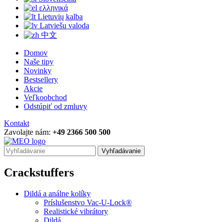
ελληνικά
Lietuvių kalba
Latviešu valoda
中文
Domov
Naše tipy
Novinky
Bestsellery
Akcie
Veľkoobchod
Odstúpiť od zmluvy
Kontakt
Zavolajte nám:
+49 2366 500 500
Vyhľadávanie
Crackstuffers
Dildá a análne kolíky
Príslušenstvo Vac-U-Lock®
Realistické vibrátory
Dildá