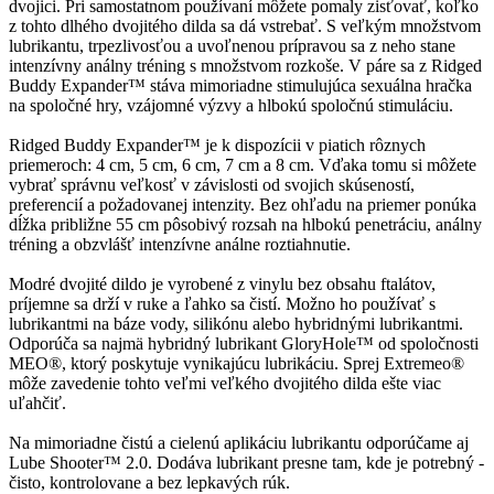
dvojici. Pri samostatnom používaní môžete pomaly zisťovať, koľko
z tohto dlhého dvojitého dilda sa dá vstrebať. S veľkým množstvom
lubrikantu, trpezlivosťou a uvoľnenou prípravou sa z neho stane
intenzívny análny tréning s množstvom rozkoše. V páre sa z Ridged
Buddy Expander™ stáva mimoriadne stimulujúca sexuálna hračka
na spoločné hry, vzájomné výzvy a hlbokú spoločnú stimuláciu.
Ridged Buddy Expander™ je k dispozícii v piatich rôznych
priemeroch: 4 cm, 5 cm, 6 cm, 7 cm a 8 cm. Vďaka tomu si môžete
vybrať správnu veľkosť v závislosti od svojich skúseností,
preferencií a požadovanej intenzity. Bez ohľadu na priemer ponúka
dĺžka približne 55 cm pôsobivý rozsah na hlbokú penetráciu, análny
tréning a obzvlášť intenzívne análne roztiahnutie.
Modré dvojité dildo je vyrobené z vinylu bez obsahu ftalátov,
príjemne sa drží v ruke a ľahko sa čistí. Možno ho používať s
lubrikantmi na báze vody, silikónu alebo hybridnými lubrikantmi.
Odporúča sa najmä hybridný lubrikant GloryHole™ od spoločnosti
MEO®, ktorý poskytuje vynikajúcu lubrikáciu. Sprej Extremeo®
môže zavedenie tohto veľmi veľkého dvojitého dilda ešte viac
uľahčiť.
Na mimoriadne čistú a cielenú aplikáciu lubrikantu odporúčame aj
Lube Shooter™ 2.0. Dodáva lubrikant presne tam, kde je potrebný -
čisto, kontrolovane a bez lepkavých rúk.