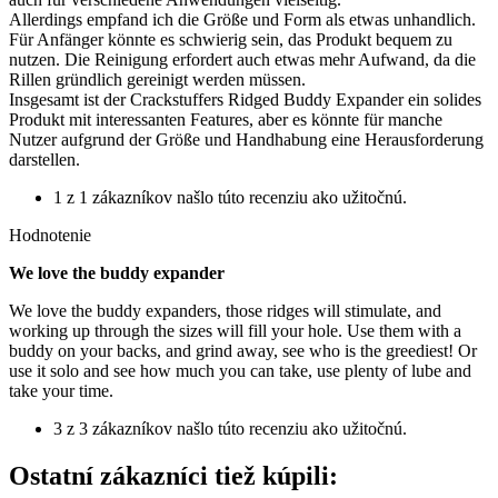
Allerdings empfand ich die Größe und Form als etwas unhandlich.
Für Anfänger könnte es schwierig sein, das Produkt bequem zu
nutzen. Die Reinigung erfordert auch etwas mehr Aufwand, da die
Rillen gründlich gereinigt werden müssen.
Insgesamt ist der Crackstuffers Ridged Buddy Expander ein solides
Produkt mit interessanten Features, aber es könnte für manche
Nutzer aufgrund der Größe und Handhabung eine Herausforderung
darstellen.
1 z 1 zákazníkov našlo túto recenziu ako užitočnú.
Hodnotenie
We love the buddy expander
We love the buddy expanders, those ridges will stimulate, and
working up through the sizes will fill your hole. Use them with a
buddy on your backs, and grind away, see who is the greediest! Or
use it solo and see how much you can take, use plenty of lube and
take your time.
3 z 3 zákazníkov našlo túto recenziu ako užitočnú.
Ostatní zákazníci tiež kúpili: