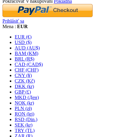
Pokračovať v nakupovaní
Pokladňa
Prihlásiť sa
Mena :
EUR
EUR (€)
USD ($)
AUD (AU$)
BAM (KM)
BRL (R$)
CAD (CAD$)
CHF (CHF)
CNY (¥)
CZK (Kč)
DKK (kr)
GBP (£)
MKD (Ден)
NOK (kr)
PLN (zł)
RON (lei)
RSD (Din.)
SEK (kr)
TRY (TL)
ZAR (R)