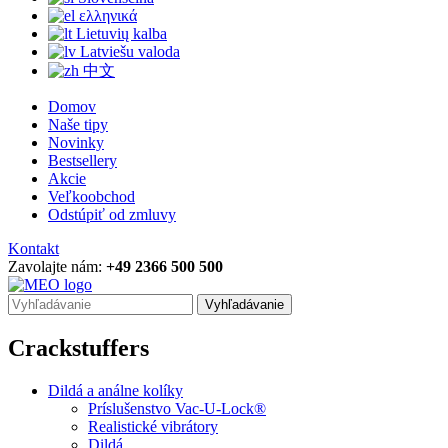
ελληνικά
Lietuvių kalba
Latviešu valoda
中文
Domov
Naše tipy
Novinky
Bestsellery
Akcie
Veľkoobchod
Odstúpiť od zmluvy
Kontakt
Zavolajte nám:
+49 2366 500 500
Vyhľadávanie
Crackstuffers
Dildá a análne kolíky
Príslušenstvo Vac-U-Lock®
Realistické vibrátory
Dildá