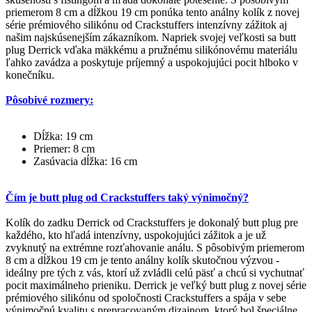
priemerom 8 cm a dĺžkou 19 cm ponúka tento análny kolík z novej
série prémiového silikónu od Crackstuffers intenzívny zážitok aj
našim najskúsenejším zákazníkom. Napriek svojej veľkosti sa butt
plug Derrick vďaka mäkkému a pružnému silikónovému materiálu
ľahko zavádza a poskytuje príjemný a uspokojujúci pocit hlboko v
konečníku.
Pôsobivé rozmery:
Dĺžka: 19 cm
Priemer: 8 cm
Zasúvacia dĺžka: 16 cm
Čím je butt plug od Crackstuffers taký výnimočný?
Kolík do zadku Derrick od Crackstuffers je dokonalý butt plug pre
každého, kto hľadá intenzívny, uspokojujúci zážitok a je už
zvyknutý na extrémne rozťahovanie análu. S pôsobivým priemerom
8 cm a dĺžkou 19 cm je tento análny kolík skutočnou výzvou -
ideálny pre tých z vás, ktorí už zvládli celú päsť a chcú si vychutnať
pocit maximálneho prieniku. Derrick je veľký butt plug z novej série
prémiového silikónu od spoločnosti Crackstuffers a spája v sebe
výnimočnú kvalitu s prepracovaným dizajnom, ktorý bol špeciálne