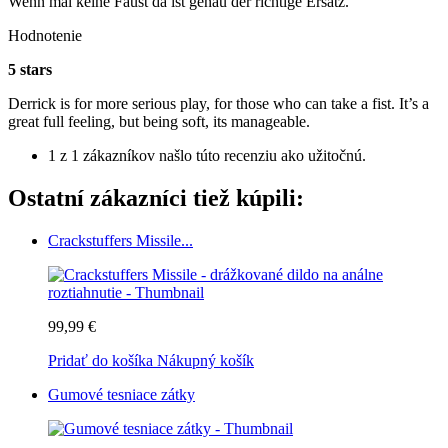
Wenn mal keine Faust da ist genau der richtige Ersatz.
Hodnotenie
5 stars
Derrick is for more serious play, for those who can take a fist. It’s a
great full feeling, but being soft, its manageable.
1 z 1 zákazníkov našlo túto recenziu ako užitočnú.
Ostatní zákazníci tiež kúpili:
Crackstuffers Missile...
99,99 €
Pridať do košíka
Nákupný košík
Gumové tesniace zátky