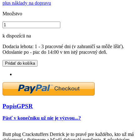
plus náklady na dopravu
Množstvo
k dispozícii na
Dodacia lehota: 1 - 3 pracovné dni (v zahraničí sa môže líšiť).
Odoslanie po - pia: do 14:00 v ten istý pracovný deň.
Pridať do košíka
Popis
GPSR
Päsť v konečníku už nie je výzvou...?
Butt plug Crackstuffers Derrick je to pravé pre každého, kto už má
skúsenosti s fistingom a hľadá dokonalé potešenie. S pôsobivým