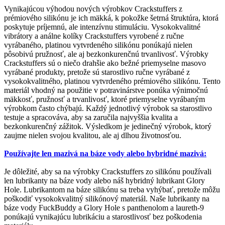
Vynikajúcou výhodou nových výrobkov Crackstuffers z
prémiového silikónu je ich mäkká, k pokožke šetrná štruktúra, ktorá
poskytuje príjemnú, ale intenzívnu stimuláciu. Vysokokvalitné
vibrátory a análne kolíky Crackstuffers vyrobené z ručne
vyrábaného, platinou vytvrdeného silikónu ponúkajú nielen
pôsobivú pružnosť, ale aj bezkonkurenčnú trvanlivosť. Výrobky
Crackstuffers sú o niečo drahšie ako bežné priemyselne masovo
vyrábané produkty, pretože sú starostlivo ručne vyrábané z
vysokokvalitného, platinou vytvrdeného prémiového silikónu. Tento
materiál vhodný na použitie v potravinárstve ponúka výnimočnú
mäkkosť, pružnosť a trvanlivosť, ktoré priemyselne vyrábaným
výrobkom často chýbajú. Každý jednotlivý výrobok sa starostlivo
testuje a spracováva, aby sa zaručila najvyššia kvalita a
bezkonkurenčný zážitok. Výsledkom je jedinečný výrobok, ktorý
zaujme nielen svojou kvalitou, ale aj dlhou životnosťou.
Používajte len mazivá na báze vody alebo hybridné mazivá:
Je dôležité, aby sa na výrobky Crackstuffers zo silikónu používali
len lubrikanty na báze vody alebo náš hybridný lubrikant Glory
Hole. Lubrikantom na báze silikónu sa treba vyhýbať, pretože môžu
poškodiť vysokokvalitný silikónový materiál. Naše lubrikanty na
báze vody FuckBuddy a Glory Hole s panthenolom a laureth-9
ponúkajú vynikajúcu lubrikáciu a starostlivosť bez poškodenia