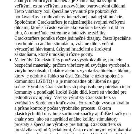
análnych erotických hračiek a je známa najmä svojimi
veľkými, extra veľkými a nezvyčajne tvarovanými dildami.
Tieto vibrátory boli špeciálne vyvinuté pre pokročilých
používateľov a milovníkov intenzívnej análnej stimulácie.
Spoločnosť Crackstuffers je najznámejšia svojimi veľkými
dildami, ktoré sú často väčšie ako väčšina bežných dild na
trhu, čo umožňuje extrémne a intenzívne zážitky.
Crackstuffers ponúka rôzne jedinečné dizajny, často špeciálne
navrhnuté na análnu stimuláciu, vrátane dild s veľmi
výraznými hlavicami, úzkymi hriadeľmi a širokými
základňami, ktoré umožňujú rôzne pocity.
Materiály: Crackstuffers používa vysokokvalitné, pre telo
bezpečné materiály, pričom vibrátory sú zvyčajne vyrobené z
vinylu bez obsahu ftalátov alebo z vysokokvalitného silikónu,
ktorý je odolný a ľahko sa čistí. Značka je úzko spojená s
komunitou LGBTQ+ a je mimoriadne obľúbená na gay
scéne. Výrobky Crackstuffers sú prispôsobené potrebám tejto
komunity a ponúkajú širokú škálu dild, ktoré sú vhodné pre
jednotlivcov aj páry. Všetky výrobky Crackstuffers sa
vyrábajú v Spojenom kráľovstve, čo zaručuje vysokú kvalitu
a prísne kontroly počas výrobného procesu. Okrem
klasických dild obsahuje sortiment značky aj ďalšie hračky na
análny sex, ako sú napríklad análne kolíky, stimulátory
prostaty a špeciálne výrobky pre fisting. Crackstuffers sa
preslávila svojimi špeciálnymi, často extrémnymi výrobkami a