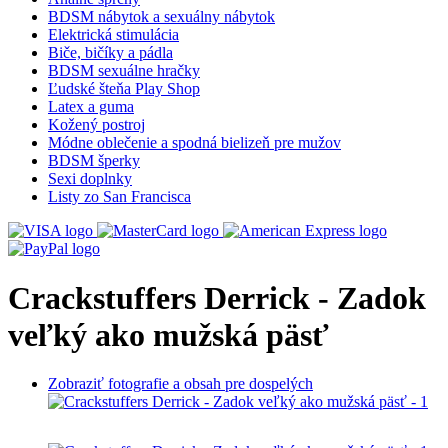
BDSM nábytok a sexuálny nábytok
Elektrická stimulácia
Biče, bičíky a pádla
BDSM sexuálne hračky
Ľudské šteňa Play Shop
Latex a guma
Kožený postroj
Módne oblečenie a spodná bielizeň pre mužov
BDSM šperky
Sexi doplnky
Listy zo San Francisca
Crackstuffers Derrick - Zadok
veľký ako mužská päsť
Zobraziť fotografie a obsah pre dospelých