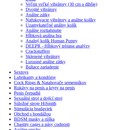
Veľmi veľké vibrátory (30 cm a dlhšie)
Dvojité vibrátory
Análne zátky
Nafukovacie vibrátory a análne kolíky
Uzamykateľné análny kolík
Análne roztiahnutie
Hĺbková análna hra
Analný kolík Human Puppy
DEEPR - Hĺbkový tréning analýzy
Crackstuffers
Sklenené vibrátory
Luxusné análne zátky
Baliace zariadenie
Sextoys
Lubrikanty a kondómy
Cock Rings & Natahovače semenníkov
Rukávy na penis a kryty na penis
Penis čerpadlá
Sexuální stroj a dojící stroj
Súložné stroje HiSmith
Stimulácia bradaviek
Obchod s bondážou
BDSM masky a rúška
Chastity cages a pásy cudnosti
Análne sprchy