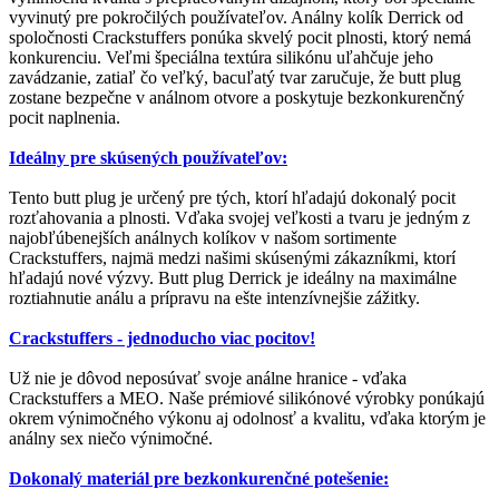
vyvinutý pre pokročilých používateľov. Análny kolík Derrick od
spoločnosti Crackstuffers ponúka skvelý pocit plnosti, ktorý nemá
konkurenciu. Veľmi špeciálna textúra silikónu uľahčuje jeho
zavádzanie, zatiaľ čo veľký, bacuľatý tvar zaručuje, že butt plug
zostane bezpečne v análnom otvore a poskytuje bezkonkurenčný
pocit naplnenia.
Ideálny pre skúsených používateľov:
Tento butt plug je určený pre tých, ktorí hľadajú dokonalý pocit
rozťahovania a plnosti. Vďaka svojej veľkosti a tvaru je jedným z
najobľúbenejších análnych kolíkov v našom sortimente
Crackstuffers, najmä medzi našimi skúsenými zákazníkmi, ktorí
hľadajú nové výzvy. Butt plug Derrick je ideálny na maximálne
roztiahnutie análu a prípravu na ešte intenzívnejšie zážitky.
Crackstuffers - jednoducho viac pocitov!
Už nie je dôvod neposúvať svoje análne hranice - vďaka
Crackstuffers a MEO. Naše prémiové silikónové výrobky ponúkajú
okrem výnimočného výkonu aj odolnosť a kvalitu, vďaka ktorým je
análny sex niečo výnimočné.
Dokonalý materiál pre bezkonkurenčné potešenie: