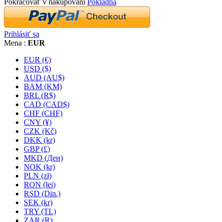
Pokračovať v nakupovaní
Pokladňa
Prihlásiť sa
Mena :
EUR
EUR (€)
USD ($)
AUD (AU$)
BAM (KM)
BRL (R$)
CAD (CAD$)
CHF (CHF)
CNY (¥)
CZK (Kč)
DKK (kr)
GBP (£)
MKD (Ден)
NOK (kr)
PLN (zł)
RON (lei)
RSD (Din.)
SEK (kr)
TRY (TL)
ZAR (R)