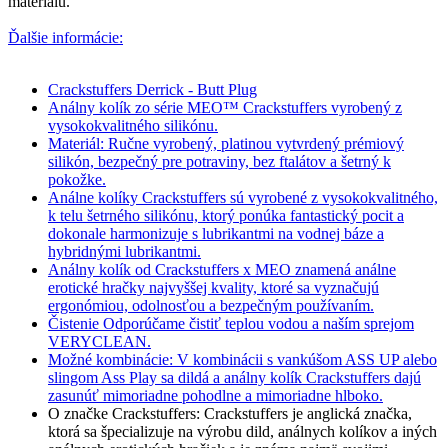
materiálu.
Ďalšie informácie:
Crackstuffers Derrick - Butt Plug
Análny kolík
zo série MEO™ Crackstuffers vyrobený z
vysokokvalitného silikónu.
Materiál: Ručne vyrobený, platinou vytvrdený prémiový
silikón, bezpečný pre potraviny, bez ftalátov a šetrný k
pokožke.
Análne kolíky Crackstuffers
sú vyrobené z vysokokvalitného,
k telu šetrného silikónu, ktorý ponúka fantastický pocit a
dokonale harmonizuje s lubrikantmi na vodnej báze a
hybridnými lubrikantmi.
Análny kolík od Crackstuffers x MEO znamená análne
erotické hračky najvyššej kvality, ktoré sa vyznačujú
ergonómiou, odolnosťou a bezpečným používaním.
Čistenie Odporúčame čistiť teplou vodou a naším sprejom
VERYCLEAN.
Možné kombinácie: V kombinácii s vankúšom ASS UP alebo
slingom Ass Play sa dildá a análny kolík Crackstuffers dajú
zasunúť mimoriadne pohodlne a mimoriadne hlboko.
O značke Crackstuffers: Crackstuffers je anglická značka,
ktorá sa špecializuje na výrobu dild, análnych kolíkov a iných