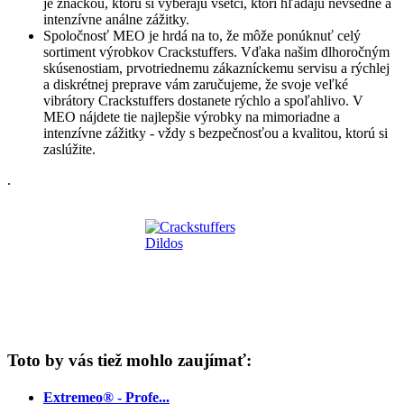
je značkou, ktorú si vyberajú všetci, ktorí hľadajú nevšedné a
intenzívne análne zážitky.
Spoločnosť MEO je hrdá na to, že môže ponúknuť celý
sortiment výrobkov Crackstuffers. Vďaka našim dlhoročným
skúsenostiam, prvotriednemu zákazníckemu servisu a rýchlej
a diskrétnej preprave vám zaručujeme, že svoje veľké
vibrátory Crackstuffers dostanete rýchlo a spoľahlivo. V
MEO nájdete tie najlepšie výrobky na mimoriadne a
intenzívne zážitky - vždy s bezpečnosťou a kvalitou, ktorú si
zaslúžite.
.
Toto by vás tiež mohlo zaujímať:
Extremeo® - Profe...