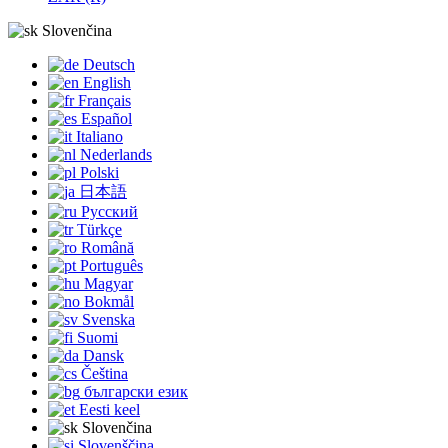
Slovenčina
Deutsch
English
Français
Español
Italiano
Nederlands
Polski
日本語
Русский
Türkçe
Română
Português
Magyar
Bokmål
Svenska
Suomi
Dansk
Čeština
български език
Eesti keel
Slovenčina
Slovenščina