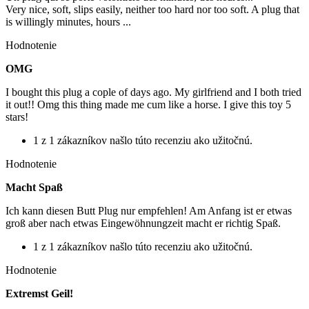
Very nice, soft, slips easily, neither too hard nor too soft. A plug that
is willingly minutes, hours ...
Hodnotenie
OMG
I bought this plug a cople of days ago. My girlfriend and I both tried
it out!! Omg this thing made me cum like a horse. I give this toy 5
stars!
1 z 1 zákazníkov našlo túto recenziu ako užitočnú.
Hodnotenie
Macht Spaß
Ich kann diesen Butt Plug nur empfehlen! Am Anfang ist er etwas
groß aber nach etwas Eingewöhnungzeit macht er richtig Spaß.
1 z 1 zákazníkov našlo túto recenziu ako užitočnú.
Hodnotenie
Extremst Geil!