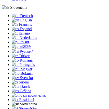
Slovenčina
Deutsch
English
Français
Español
Italiano
Nederlands
Polski
日本語
Русский
Türkçe
Română
Português
Magyar
Bokmål
Svenska
Suomi
Dansk
Čeština
български език
Eesti keel
Slovenčina
Slovenščina