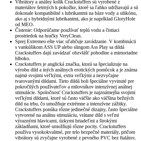
Vibrátory a análny kolík Crackstuffers sú vyrobené z
materiálov šetrných k pokožke, ktoré sa ľahko udržiavajú a sú
dokonale kompatibilné s lubrikantmi na báze vody a silikónu,
ako aj s hybridnými lubrikantmi, ako je napríklad GloryHole
od MEO.
Čistenie: Odporúčame používať teplú vodu a čistiaci
prostriedok na hračky VeryClean.
Sprej Extremeo ešte viac uľahčuje zavádzanie. V kombinácii
s vankúšikom ASS UP alebo slingom Ass Play sa dildá
Crackstuffers dajú zavádzať obzvlášť pohodlne a mimoriadne
hlboko.
Crackstuffers je anglická značka, ktorá sa špecializuje na
výrobu dild a iných análnych erotických pomôcok a je známa
najmä svojimi veľkými, extra veľkými a nezvyčajne
tvarovanými dildami. Tieto dildá boli špeciálne vyvinuté pre
pokročilých používateľov a milovníkov intenzívnej análnej
stimulácie. Spoločnosť Crackstuffers je najznámejšia svojimi
veľkými dildami, ktoré sú často väčšie ako väčšina bežných
dild na trhu, čo umožňuje extrémne a intenzívne zážitky.
Crackstuffers ponúka rôzne jedinečné dizajny, často špeciálne
vytvorené na análnu stimuláciu, vrátane dild s veľmi
výraznými hlavicami, úzkymi hriadeľmi a širokými
základňami, ktoré umožňujú rôzne pocity. Crackstuffers
používa vysokokvalitné, pre telo bezpečné materiály, pričom
vibrátory sú zvyčajne vyrobené z pevného PVC bez ftalátov,