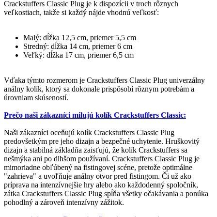
Crackstuffers Classic Plug je k dispozícii v troch rôznych
veľkostiach, takže si každý nájde vhodnú veľkosť:
Malý: dĺžka 12,5 cm, priemer 5,5 cm
Stredný: dĺžka 14 cm, priemer 6 cm
Veľký: dĺžka 17 cm, priemer 6,5 cm
Vďaka týmto rozmerom je Crackstuffers Classic Plug univerzálny
análny kolík, ktorý sa dokonale prispôsobí rôznym potrebám a
úrovniam skúseností.
Prečo naši zákazníci milujú kolík Crackstuffers Classic:
Naši zákazníci oceňujú kolík Crackstuffers Classic Plug
predovšetkým pre jeho dizajn a bezpečné uchytenie. Hruškovitý
dizajn a stabilná základňa zaisťujú, že kolík Crackstuffers sa
nešmýka ani po dlhšom používaní. Crackstuffers Classic Plug je
mimoriadne obľúbený na fistingovej scéne, pretože optimálne
"zahrieva" a uvoľňuje análny otvor pred fistingom. Či už ako
príprava na intenzívnejšie hry alebo ako každodenný spoločník,
zátka Crackstuffers Classic Plug spĺňa všetky očakávania a ponúka
pohodlný a zároveň intenzívny zážitok.