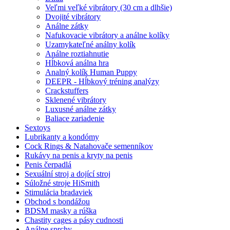
Veľmi veľké vibrátory (30 cm a dlhšie)
Dvojité vibrátory
Análne zátky
Nafukovacie vibrátory a análne kolíky
Uzamykateľné análny kolík
Análne roztiahnutie
Hĺbková análna hra
Analný kolík Human Puppy
DEEPR - Hĺbkový tréning analýzy
Crackstuffers
Sklenené vibrátory
Luxusné análne zátky
Baliace zariadenie
Sextoys
Lubrikanty a kondómy
Cock Rings & Natahovače semenníkov
Rukávy na penis a kryty na penis
Penis čerpadlá
Sexuální stroj a dojící stroj
Súložné stroje HiSmith
Stimulácia bradaviek
Obchod s bondážou
BDSM masky a rúška
Chastity cages a pásy cudnosti
Análne sprchy