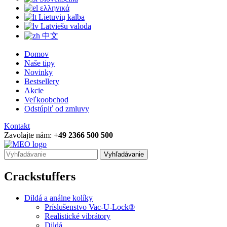
ελληνικά
Lietuvių kalba
Latviešu valoda
中文
Domov
Naše tipy
Novinky
Bestsellery
Akcie
Veľkoobchod
Odstúpiť od zmluvy
Kontakt
Zavolajte nám:
+49 2366 500 500
Vyhľadávanie
Crackstuffers
Dildá a análne kolíky
Príslušenstvo Vac-U-Lock®
Realistické vibrátory
Dildá