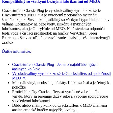
Kompatibilný so všetkými bežnými lubrikantmi od MEO:
Crackstuffers Classic Plug je vysokokvalitný výrobok zo série
Crackstuffers x MEO™ a je vyrobený z odolného materiálu
šetrného k pokožke. Je kompatibilný so všetkými typmi lubrikantov
vrátane lubrikantov na báze vody, silikónu a hybridných
lubrikantov, ako je GloryHole od MEO. Na čistenie sa odporúča
teplá voda a čistiaci prostriedok na hračky VeryClean. Sprej
Extremeo ešte viac uľahčuje zavádzanie a zaisťuje ešte intenzívnejší
zážitok.
Ďalšie informácie:
Crackstuffers Classic Plug - Jeden z najobľúbenejších
análnych kolíkov
Vysokokvalitný výrobok zo série Crackstuffers od spoločnosti
MEO™.
Materiál: vinyl, neobsahuje ftaláty, ľahko sa čistí a je šetrný k
pokožke
Erotické hračky Crackstuffers sú vyrobené z kvalitného
vinylu, ktorý sa príjemne drží v ruke a výborne spolupracuje
so všetkými lubrikantmi.
Dildo alebo análny kolík od Crackstuffers x MEO znamená
análne erotické hračky najvyššej kvality.