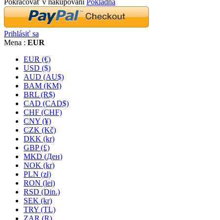
Pokračovať v nakupovaní
Pokladňa
Prihlásiť sa
Mena :
EUR
EUR (€)
USD ($)
AUD (AU$)
BAM (KM)
BRL (R$)
CAD (CAD$)
CHF (CHF)
CNY (¥)
CZK (Kč)
DKK (kr)
GBP (£)
MKD (Ден)
NOK (kr)
PLN (zł)
RON (lei)
RSD (Din.)
SEK (kr)
TRY (TL)
ZAR (R)