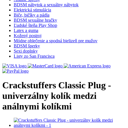
BDSM nábytok a sexuálny nábytok
Elektrická stimulácia
Biče, bičíky a pádla
BDSM sexuálne hračky
Ľudské šteňa Play Shop
Latex a guma
Kožený postroj
Módne oblečenie a spodná bielizeň pre mužov
BDSM šperky
Sexi doplnky
Listy zo San Francisca
Crackstuffers Classic Plug -
univerzálny kolík medzi
análnymi kolíkmi