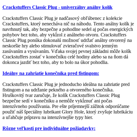
Crackstuffers Classic Plug - univerzálny análny kolík
Crackstuffers Classic Plug je nadčasový obľúbenec z kolekcie
Crackstuffers, ktorý nenecháva nič na náhodu. Tento análny kolík je
navrhnutý tak, aby bezpečne a pohodlne sedel aj počas energických
pohybov bez toho, aby vykĺzol z análneho otvoru. Crackstuffers
Classic Plug ponúka dokonalú možnosť udržať análny otvorený na
neskoršie hry alebo stimulovať zvieračové svalstvo jemným
zasúvaním a vysúvaním. Vďaka svojej pevnej základni môže kolík
Crackstuffers zostať v konečníku celé hodiny alebo sa na ňom dá
dokonca jazdiť bez toho, aby to bolo na úkor pohodlia.
Ideálny na zahriatie konečníka pred fistingom:
Crackstuffers Classic Plug je jednoducho ideálna na zahriatie pred
fistingom a na udržanie pekného a otvoreného konečníka.
Hruškovitý tvar zaručuje, že kolík Crackstuffers Classic Plug
bezpečne sedí v konečníku a nemôže vykĺznuť ani počas
intenzívneho používania. Pre ešte príjemnejší zážitok odporúčame
použiť náš špeciálny lubrikant Glory Hole, ktorý zvyšuje lubrikáciu
a uľahčuje prípravu na intenzívnejšie typy hier.
Rôzne veľkosti pre individuálne požiadavky: