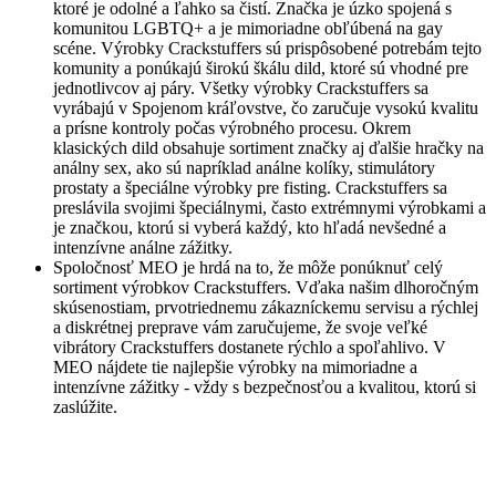
ktoré je odolné a ľahko sa čistí. Značka je úzko spojená s
komunitou LGBTQ+ a je mimoriadne obľúbená na gay
scéne. Výrobky Crackstuffers sú prispôsobené potrebám tejto
komunity a ponúkajú širokú škálu dild, ktoré sú vhodné pre
jednotlivcov aj páry. Všetky výrobky Crackstuffers sa
vyrábajú v Spojenom kráľovstve, čo zaručuje vysokú kvalitu
a prísne kontroly počas výrobného procesu. Okrem
klasických dild obsahuje sortiment značky aj ďalšie hračky na
análny sex, ako sú napríklad análne kolíky, stimulátory
prostaty a špeciálne výrobky pre fisting. Crackstuffers sa
preslávila svojimi špeciálnymi, často extrémnymi výrobkami a
je značkou, ktorú si vyberá každý, kto hľadá nevšedné a
intenzívne análne zážitky.
Spoločnosť MEO je hrdá na to, že môže ponúknuť celý
sortiment výrobkov Crackstuffers. Vďaka našim dlhoročným
skúsenostiam, prvotriednemu zákazníckemu servisu a rýchlej
a diskrétnej preprave vám zaručujeme, že svoje veľké
vibrátory Crackstuffers dostanete rýchlo a spoľahlivo. V
MEO nájdete tie najlepšie výrobky na mimoriadne a
intenzívne zážitky - vždy s bezpečnosťou a kvalitou, ktorú si
zaslúžite.