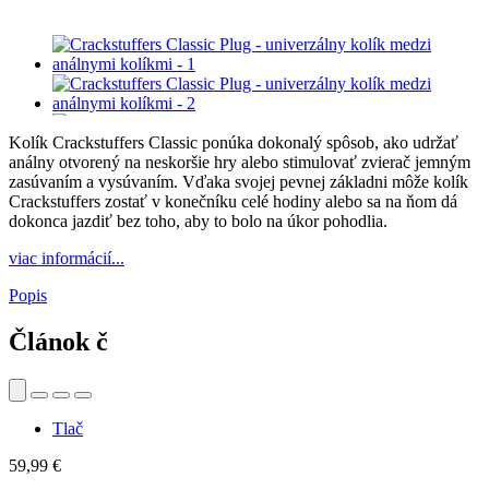
Kolík Crackstuffers Classic ponúka dokonalý spôsob, ako udržať
análny otvorený na neskoršie hry alebo stimulovať zvierač jemným
zasúvaním a vysúvaním. Vďaka svojej pevnej základni môže kolík
Crackstuffers zostať v konečníku celé hodiny alebo sa na ňom dá
dokonca jazdiť bez toho, aby to bolo na úkor pohodlia.
viac informácií...
Popis
Článok č
Tlač
59,99 €