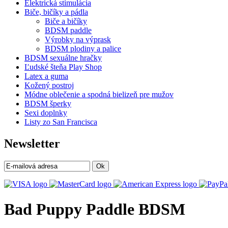
Elektrická stimulácia
Biče, bičíky a pádla
Biče a bičíky
BDSM paddle
Výrobky na výprask
BDSM plodiny a palice
BDSM sexuálne hračky
Ľudské šteňa Play Shop
Latex a guma
Kožený postroj
Módne oblečenie a spodná bielizeň pre mužov
BDSM šperky
Sexi doplnky
Listy zo San Francisca
Newsletter
Ok
Bad Puppy Paddle BDSM