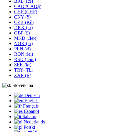
BRL (R$)
CAD (CAD$)
CHF (CHF)
CNY (¥)
CZK (Kč)
DKK (kr)
GBP (£)
MKD (Ден)
NOK (kr)
PLN (zł)
RON (lei)
RSD (Din.)
SEK (kr)
TRY (TL)
ZAR (R)
Slovenčina
Deutsch
English
Français
Español
Italiano
Nederlands
Polski