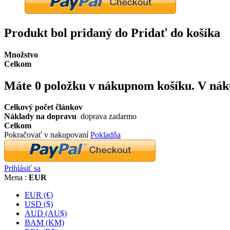
Produkt bol pridaný do Pridať do košíka
Množstvo
Celkom
Máte
0
položku v nákupnom košíku.
V nák
Celkový počet článkov
Náklady na dopravu
doprava zadarmo
Celkom
Pokračovať v nakupovaní
Pokladňa
Prihlásiť sa
Mena :
EUR
EUR (€)
USD ($)
AUD (AU$)
BAM (KM)