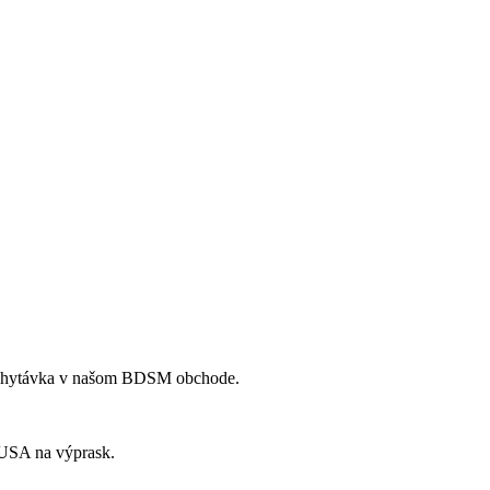
 vychytávka v našom BDSM obchode.
v USA na výprask.