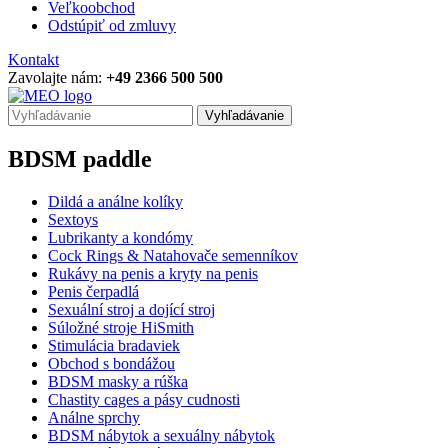
Veľkoobchod
Odstúpiť od zmluvy
Kontakt
Zavolajte nám:
+49 2366 500 500
Vyhľadávanie
BDSM paddle
Dildá a análne kolíky
Sextoys
Lubrikanty a kondómy
Cock Rings & Natahovače semenníkov
Rukávy na penis a kryty na penis
Penis čerpadlá
Sexuální stroj a dojící stroj
Súložné stroje HiSmith
Stimulácia bradaviek
Obchod s bondážou
BDSM masky a rúška
Chastity cages a pásy cudnosti
Análne sprchy
BDSM nábytok a sexuálny nábytok