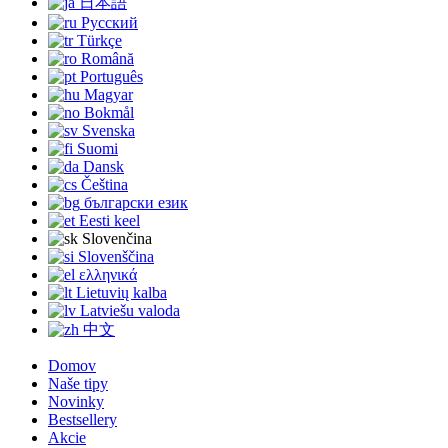
日本語
Русский
Türkçe
Română
Português
Magyar
Bokmål
Svenska
Suomi
Dansk
Čeština
български език
Eesti keel
Slovenčina
Slovenščina
ελληνικά
Lietuvių kalba
Latviešu valoda
中文
Domov
Naše tipy
Novinky
Bestsellery
Akcie