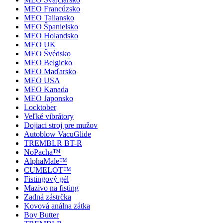
MEO Francúzsko
MEO Taliansko
MEO Španielsko
MEO Holandsko
MEO UK
MEO Švédsko
MEO Belgicko
MEO Maďarsko
MEO USA
MEO Kanada
MEO Japonsko
Locktober
Veľké vibrátory
Dojiaci stroj pre mužov
Autoblow VacuGlide
TREMBLR BT-R
NoPacha™
AlphaMale™
CUMELOT™
Fistingový gél
Mazivo na fisting
Zadná zástrčka
Kovová análna zátka
Boy Butter