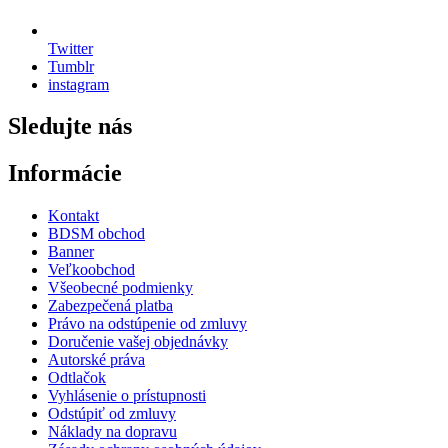
Twitter
Tumblr
instagram
Sledujte nás
Informácie
Kontakt
BDSM obchod
Banner
Veľkoobchod
Všeobecné podmienky
Zabezpečená platba
Právo na odstúpenie od zmluvy
Doručenie vašej objednávky
Autorské práva
Odtlačok
Vyhlásenie o prístupnosti
Odstúpiť od zmluvy
Náklady na dopravu