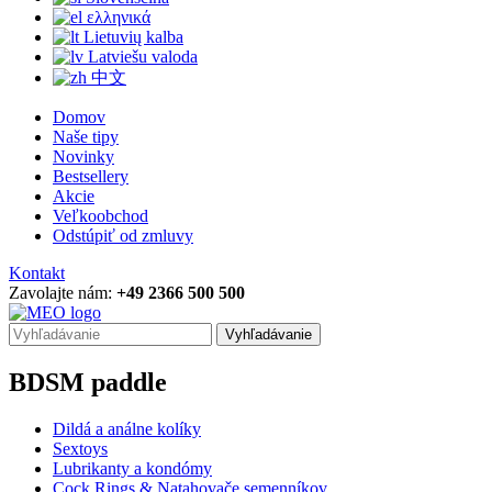
ελληνικά
Lietuvių kalba
Latviešu valoda
中文
Domov
Naše tipy
Novinky
Bestsellery
Akcie
Veľkoobchod
Odstúpiť od zmluvy
Kontakt
Zavolajte nám:
+49 2366 500 500
Vyhľadávanie
BDSM paddle
Dildá a análne kolíky
Sextoys
Lubrikanty a kondómy
Cock Rings & Natahovače semenníkov