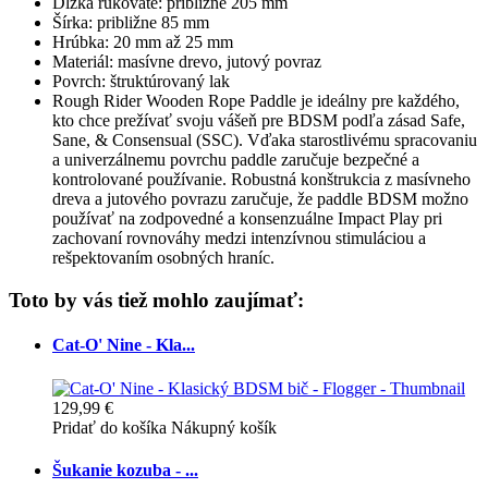
Dĺžka rukoväte: približne 205 mm
Šírka: približne 85 mm
Hrúbka: 20 mm až 25 mm
Materiál: masívne drevo, jutový povraz
Povrch: štruktúrovaný lak
Rough Rider Wooden Rope Paddle je ideálny pre každého,
kto chce prežívať svoju vášeň pre BDSM podľa zásad Safe,
Sane, & Consensual (SSC). Vďaka starostlivému spracovaniu
a univerzálnemu povrchu paddle zaručuje bezpečné a
kontrolované používanie. Robustná konštrukcia z masívneho
dreva a jutového povrazu zaručuje, že paddle BDSM možno
používať na zodpovedné a konsenzuálne Impact Play pri
zachovaní rovnováhy medzi intenzívnou stimuláciou a
rešpektovaním osobných hraníc.
Toto by vás tiež mohlo zaujímať:
Cat-O' Nine - Kla...
129,99 €
Pridať do košíka
Nákupný košík
Šukanie kozuba - ...