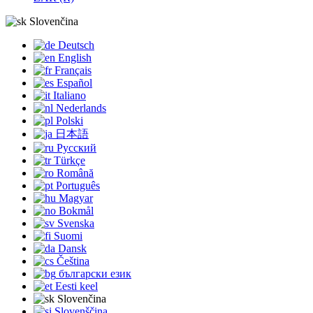
Slovenčina
Deutsch
English
Français
Español
Italiano
Nederlands
Polski
日本語
Русский
Türkçe
Română
Português
Magyar
Bokmål
Svenska
Suomi
Dansk
Čeština
български език
Eesti keel
Slovenčina
Slovenščina