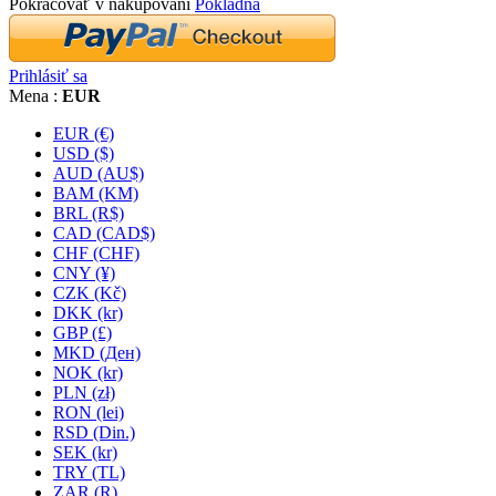
Pokračovať v nakupovaní
Pokladňa
Prihlásiť sa
Mena :
EUR
EUR (€)
USD ($)
AUD (AU$)
BAM (KM)
BRL (R$)
CAD (CAD$)
CHF (CHF)
CNY (¥)
CZK (Kč)
DKK (kr)
GBP (£)
MKD (Ден)
NOK (kr)
PLN (zł)
RON (lei)
RSD (Din.)
SEK (kr)
TRY (TL)
ZAR (R)