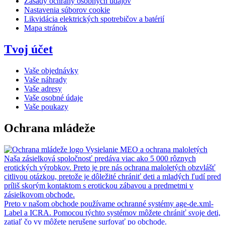
Zásady ochrany osobných údajov
Nastavenia súborov cookie
Likvidácia elektrických spotrebičov a batérií
Mapa stránok
Tvoj účet
Vaše objednávky
Vaše náhrady
Vaše adresy
Vaše osobné údaje
Vaše poukazy
Ochrana mládeže
Vysielanie MEO a ochrana maloletých
Naša zásielková spoločnosť predáva viac ako 5 000 rôznych
erotických výrobkov. Preto je pre nás ochrana maloletých obzvlášť
citlivou otázkou, pretože je dôležité chrániť deti a mladých ľudí pred
príliš skorým kontaktom s erotickou zábavou a predmetmi v
zásielkovom obchode.
Preto v našom obchode používame ochranné systémy age-de.xml-
Label a ICRA. Pomocou týchto systémov môžete chrániť svoje deti,
zatiaľ čo vy môžete nerušene surfovať po obchode.