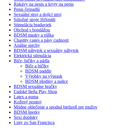
Rukávy na penis a kryty na penis
Penis čerpadlá
Sexuální stroj a dojící stroj
Súložné stroje HiSmith
Stimulácia bradaviek
Obchod s bondážou
BDSM masky a rúška
Chastity cages a pásy cudnosti
Análne sprchy
BDSM nábytok a sexuálny nábytok
Elektrická stimulácia
Biče, bičíky a pádla
Biče a bičíky
BDSM paddle
Výrobky na výprask
BDSM plodiny a palice
BDSM sexuálne hračky
Ľudské šteňa Play Shop
Latex a guma
Kožený postroj
Módne oblečenie a spodná bielizeň pre mužov
BDSM šperky
Sexi doplnky
Listy zo San Francisca