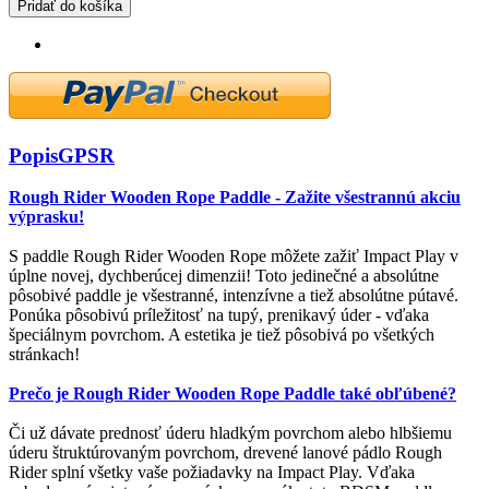
Pridať do košíka
Popis
GPSR
Rough Rider Wooden Rope Paddle - Zažite všestrannú akciu
výprasku!
S paddle Rough Rider Wooden Rope môžete zažiť Impact Play v
úplne novej, dychberúcej dimenzii! Toto jedinečné a absolútne
pôsobivé paddle je všestranné, intenzívne a tiež absolútne pútavé.
Ponúka pôsobivú príležitosť na tupý, prenikavý úder - vďaka
špeciálnym povrchom. A estetika je tiež pôsobivá po všetkých
stránkach!
Prečo je Rough Rider Wooden Rope Paddle také obľúbené?
Či už dávate prednosť úderu hladkým povrchom alebo hlbšiemu
úderu štruktúrovaným povrchom, drevené lanové pádlo Rough
Rider splní všetky vaše požiadavky na Impact Play. Vďaka