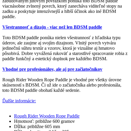
zabudovaným jutovým povrázkom ponúka toto BDSM paddle
viacnásobne zvlnený povrch, ktorý zanecháva viditeľné stopy na
zadku a poskytuje intenzívnejší a hlbší účinok ako iné BDSM
paddle.
Všestrannosť a dizajn - viac než len BDSM paddle
Toto BDSM paddle ponúka nielen všestrannosť z hľadiska typu
úderov, ale zaujme aj svojím dizajnom. Vlnitý povrch vytvára
jedinečnú súhru textúr a vzorov, ktorá je vizuálne aj hmatovo
pôsobivá. Dobre vyvážená rukoväť a starostlivé spracovanie robia z
paddle funkčný a estetický doplnok pre každého BDSM.
Vhodné pre profesionálov, ale aj pre začiatočníkov
Rough Rider Wooden Rope Paddle je vhodné pre všetky úrovne
skúseností s BDSM. Či už ide o začiatočníka alebo profesionála,
toto BDSM paddle obohatí každé sedenie.
Ďalšie informácie:
Rough Rider Wooden Rope Paddle
Hmotnosť: približne 600 gramov
Dĺžka: približne 605 mm