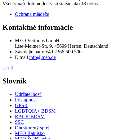
Všetky naše fotomodelky sú staršie ako 18 rokov
Ochrana mládeže
Kontaktné informácie
MEO Vertriebs GmbH
Lise-Meitner-Str. 9, 45699 Herten, Deutschland
Zavolajte nám:
+49 2366 500 500
E-mail
info@meo.de
scroll
Slovník
Udržateľnosť
Prístupnosť
GPSR
LGBTQIA+ BDSM
RACK BDSM
SSC
Oneskorený sprej
MEO Rakúsko
MEO Švajčiarsko