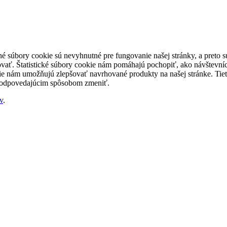
né súbory cookie sú nevyhnutné pre fungovanie našej stránky, a preto
šovať. Štatistické súbory cookie nám pomáhajú pochopiť, ako návštevníc
nám umožňujú zlepšovať navrhované produkty na našej stránke. Tieto 
 zodpovedajúcim spôsobom zmeniť.
v
.