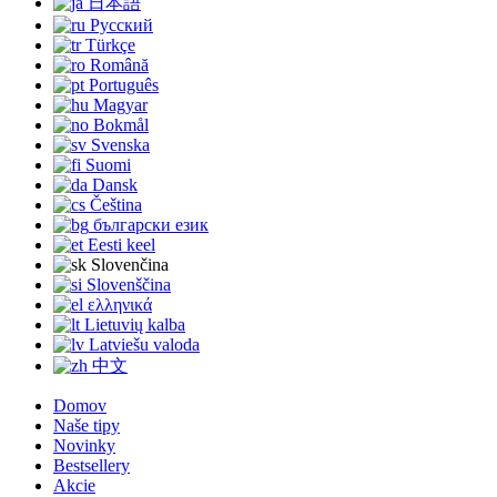
日本語
Русский
Türkçe
Română
Português
Magyar
Bokmål
Svenska
Suomi
Dansk
Čeština
български език
Eesti keel
Slovenčina
Slovenščina
ελληνικά
Lietuvių kalba
Latviešu valoda
中文
Domov
Naše tipy
Novinky
Bestsellery
Akcie