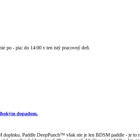
nie po - pia: do 14:00 v ten istý pracovný deň.
hlbokým dopadom.
SM doplnku. Paddle DeepPunch™ však nie je len BDSM paddle - je to 