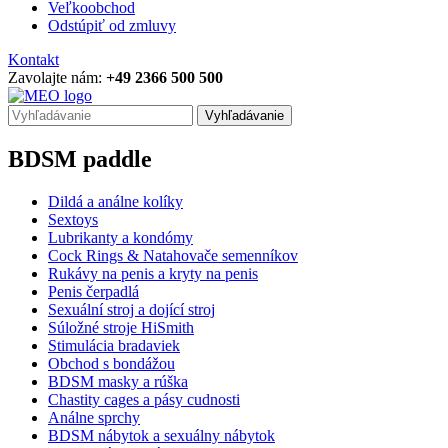
Veľkoobchod
Odstúpiť od zmluvy
Kontakt
Zavolajte nám:
+49 2366 500 500
Vyhľadávanie
BDSM paddle
Dildá a análne kolíky
Sextoys
Lubrikanty a kondómy
Cock Rings & Natahovače semenníkov
Rukávy na penis a kryty na penis
Penis čerpadlá
Sexuální stroj a dojící stroj
Súložné stroje HiSmith
Stimulácia bradaviek
Obchod s bondážou
BDSM masky a rúška
Chastity cages a pásy cudnosti
Análne sprchy
BDSM nábytok a sexuálny nábytok