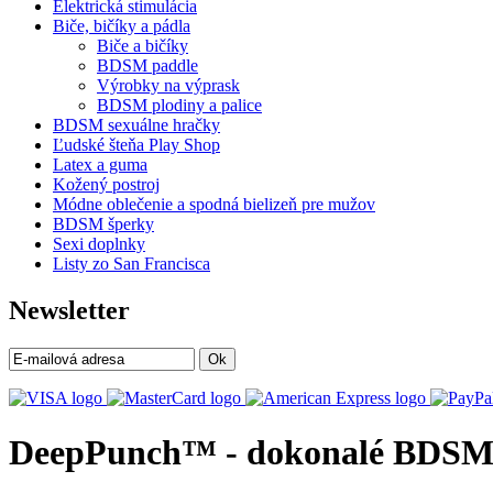
Elektrická stimulácia
Biče, bičíky a pádla
Biče a bičíky
BDSM paddle
Výrobky na výprask
BDSM plodiny a palice
BDSM sexuálne hračky
Ľudské šteňa Play Shop
Latex a guma
Kožený postroj
Módne oblečenie a spodná bielizeň pre mužov
BDSM šperky
Sexi doplnky
Listy zo San Francisca
Newsletter
Ok
DeepPunch™ - dokonalé BDSM