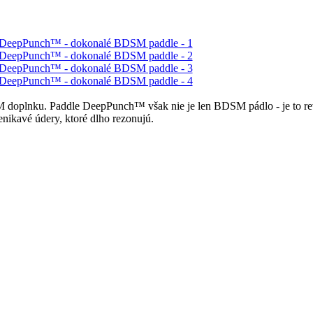
M doplnku. Paddle DeepPunch™ však nie je len BDSM pádlo - je to rev
nikavé údery, ktoré dlho rezonujú.