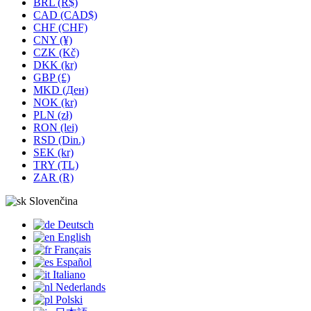
BRL (R$)
CAD (CAD$)
CHF (CHF)
CNY (¥)
CZK (Kč)
DKK (kr)
GBP (£)
MKD (Ден)
NOK (kr)
PLN (zł)
RON (lei)
RSD (Din.)
SEK (kr)
TRY (TL)
ZAR (R)
Slovenčina
Deutsch
English
Français
Español
Italiano
Nederlands
Polski