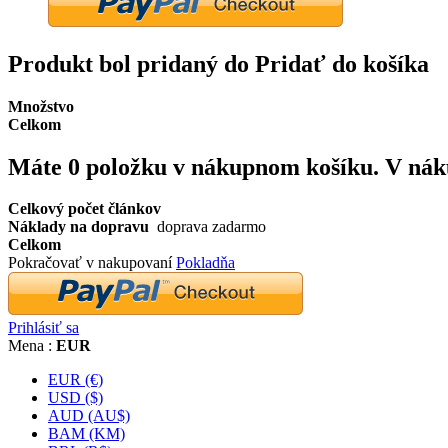
Produkt bol pridaný do Pridať do košíka
Množstvo
Celkom
Máte
0
položku v nákupnom košíku.
V nák
Celkový počet článkov
Náklady na dopravu
doprava zadarmo
Celkom
Pokračovať v nakupovaní
Pokladňa
Prihlásiť sa
Mena :
EUR
EUR (€)
USD ($)
AUD (AU$)
BAM (KM)