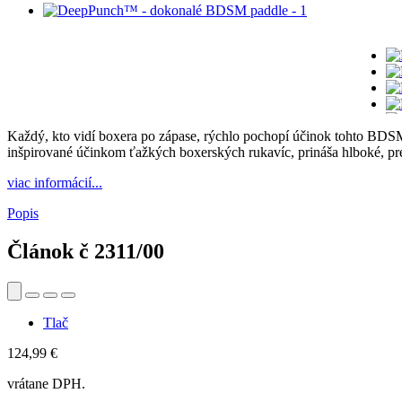
Každý, kto vidí boxera po zápase, rýchlo pochopí účinok tohto BDS
inšpirované účinkom ťažkých boxerských rukavíc, prináša hlboké, pre
viac informácií...
Popis
Článok č
2311/00
Tlač
124,99 €
vrátane DPH.