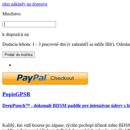
plus náklady na dopravu
Množstvo
k dispozícii na
Dodacia lehota: 1 - 3 pracovné dni (v zahraničí sa môže líšiť). Odosla
Pridať do košíka
Popis
GPSR
DeepPunch™ - dokonalé BDSM paddle pre intenzívne údery s 
Každý, kto vidí boxera po zápase, rýchlo pochopí účinok tohto BD