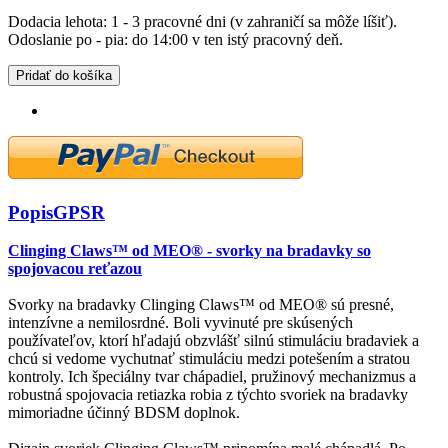
Dodacia lehota: 1 - 3 pracovné dni (v zahraničí sa môže líšiť).
Odoslanie po - pia: do 14:00 v ten istý pracovný deň.
Pridať do košíka
Popis
GPSR
Clinging Claws™ od MEO® - svorky na bradavky so
spojovacou reťazou
Svorky na bradavky Clinging Claws™ od MEO® sú presné,
intenzívne a nemilosrdné. Boli vyvinuté pre skúsených
používateľov, ktorí hľadajú obzvlášť silnú stimuláciu bradaviek a
chcú si vedome vychutnať stimuláciu medzi potešením a stratou
kontroly. Ich špeciálny tvar chápadiel, pružinový mechanizmus a
robustná spojovacia retiazka robia z týchto svoriek na bradavky
mimoriadne účinný BDSM doplnok.