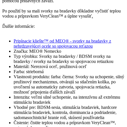
pomocou prídavných závaží.
Po použití by sa mali svorky na bradavky dôkladne vyčistiť teplou
vodou a prípravkom VeryClean™ a úplne vysušiť
.
Ďalšie informácie:
Pripínacie kliešte™ od MEO® - svorky na bradavky z
nehrdzavejúcej ocele so spojovacou reťazou
Značka: MEO® Nemecko
Typ výrobku: Svorky na bradavky / BDSM svorky na
bradavky / svorky na bradavky so spojovacou retiazkou
Materiál: Nerezová oceľ, pružinová oceľ
Farba: strieborná
Vlastnosti produktu: farba: čierna: Svorky na uchopenie, silný
pružinový mechanizmus, otvárajú sa stlačením kolíka, po
uvoľnení sa automaticky zatvoria, spojovacia retiazka,
možnosť pripojenia ďalších závaží
Intenzita: veľmi silné uchopenie, na intenzívnu až extrémnu
stimuláciu bradaviek
Vhodné pre: BDSM-sesia, stimulácia bradaviek, hardcore
stimulácia bradaviek, kontrola, dominancia a podriadenie,
sadomasochistické hranie rolí, skúsení používatelia
Čistenie: čistite teplou vodou a prípravkom VeryClean™,