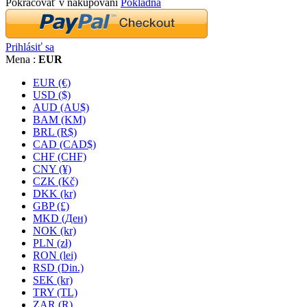
Pokračovať v nakupovaní
Pokladňa
Prihlásiť sa
Mena :
EUR
EUR (€)
USD ($)
AUD (AU$)
BAM (KM)
BRL (R$)
CAD (CAD$)
CHF (CHF)
CNY (¥)
CZK (Kč)
DKK (kr)
GBP (£)
MKD (Ден)
NOK (kr)
PLN (zł)
RON (lei)
RSD (Din.)
SEK (kr)
TRY (TL)
ZAR (R)