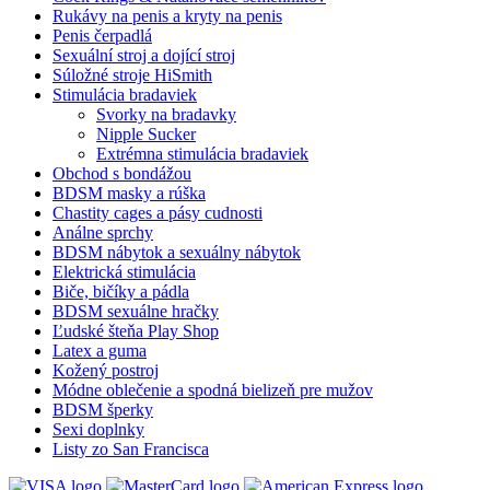
Rukávy na penis a kryty na penis
Penis čerpadlá
Sexuální stroj a dojící stroj
Súložné stroje HiSmith
Stimulácia bradaviek
Svorky na bradavky
Nipple Sucker
Extrémna stimulácia bradaviek
Obchod s bondážou
BDSM masky a rúška
Chastity cages a pásy cudnosti
Análne sprchy
BDSM nábytok a sexuálny nábytok
Elektrická stimulácia
Biče, bičíky a pádla
BDSM sexuálne hračky
Ľudské šteňa Play Shop
Latex a guma
Kožený postroj
Módne oblečenie a spodná bielizeň pre mužov
BDSM šperky
Sexi doplnky
Listy zo San Francisca