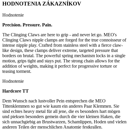
HODNOTENIA ZÁKAZNÍKOV
Hodnotenie
Precision. Pressure. Pain.
The Clinging Claws are here to grip - and never let go. MEO's
Clinging Claws nipple clamps are forged for the true connoisseur of
intense nipple play. Crafted from stainless steel with a fierce claw-
like design, these clamps deliver extreme, targeted pressure that
borders on brutal. The powerful spring mechanism locks in a single
motion, grips tight and stays put. The strong chain allows for the
addition of weights, making it perfect for progressive torture or
teasing torment.
Hodnotenie
Hardcore TT
Dem Wunsch nach lustvoller Pein entsprechen die MEO
Tittenklemmen so gut wie kaum ein anderes Paar Klemmen. Sie
sind echtes heavy metal für all jene, die es besonders hart mögen
und pieksen besonders gemein durch die vier kleinen Haken, die
sich unnachgiebig an Brustwarzen, Schamlippen, Hoden und vielen
anderen Teilen der menschlichen Anatomie festkrallen.