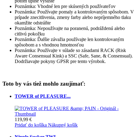
potom úplne vysušte
Poznámka: Vhodné len pre skúsených používateľov
Poznámka: Používajte pomaly a kontrolovaným spôsobom. V
prípade znecitlivenia, zmeny farby alebo nepríjemného tlaku
okamžite odstráňte
Poznámka: Nepoužívajte na poranenú, podráždenú alebo
citlivú pokožku
Poznámka: Ďalšie závažia používajte len kontrolovaným
spôsobom a s vhodnou hmotnosťou
Poznámka: Používajte v súlade so zásadami RACK (Risk
Aware Consensual Kink) a SSC (Safe, Sane, & Consensual).
Dodržiavajte pokyny GPSR pre tento výrobok.
Toto by vás tiež mohlo zaujímať:
TOWER of PLEASURE...
119,99 €
Pridať do košíka
Nákupný košík
Nipple Sucker TWI...