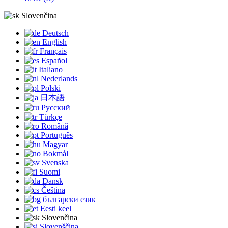
Slovenčina
Deutsch
English
Français
Español
Italiano
Nederlands
Polski
日本語
Русский
Türkçe
Română
Português
Magyar
Bokmål
Svenska
Suomi
Dansk
Čeština
български език
Eesti keel
Slovenčina
Slovenščina