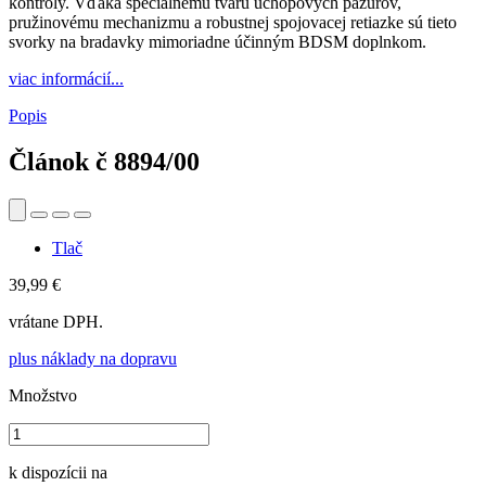
kontroly. Vďaka špeciálnemu tvaru úchopových pazúrov,
pružinovému mechanizmu a robustnej spojovacej retiazke sú tieto
svorky na bradavky mimoriadne účinným BDSM doplnkom.
viac informácií...
Popis
Článok č
8894/00
Tlač
39,99 €
vrátane DPH.
plus náklady na dopravu
Množstvo
k dispozícii na