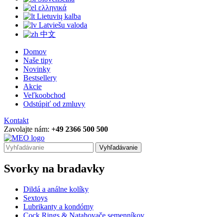
ελληνικά
Lietuvių kalba
Latviešu valoda
中文
Domov
Naše tipy
Novinky
Bestsellery
Akcie
Veľkoobchod
Odstúpiť od zmluvy
Kontakt
Zavolajte nám:
+49 2366 500 500
Vyhľadávanie
Svorky na bradavky
Dildá a análne kolíky
Sextoys
Lubrikanty a kondómy
Cock Rings & Natahovače semenníkov