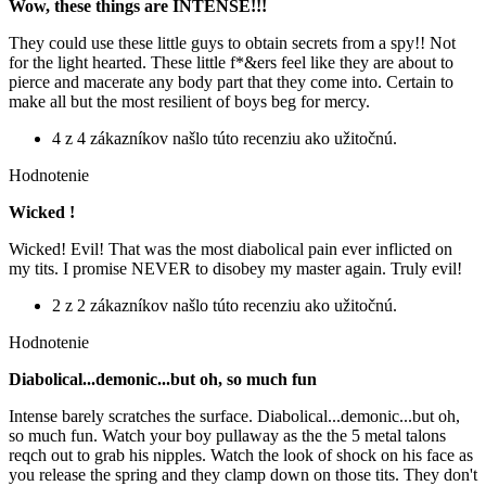
Wow, these things are INTENSE!!!
They could use these little guys to obtain secrets from a spy!! Not
for the light hearted. These little f*&ers feel like they are about to
pierce and macerate any body part that they come into. Certain to
make all but the most resilient of boys beg for mercy.
4 z 4 zákazníkov našlo túto recenziu ako užitočnú.
Hodnotenie
Wicked !
Wicked! Evil! That was the most diabolical pain ever inflicted on
my tits. I promise NEVER to disobey my master again. Truly evil!
2 z 2 zákazníkov našlo túto recenziu ako užitočnú.
Hodnotenie
Diabolical...demonic...but oh, so much fun
Intense barely scratches the surface. Diabolical...demonic...but oh,
so much fun. Watch your boy pullaway as the the 5 metal talons
reqch out to grab his nipples. Watch the look of shock on his face as
you release the spring and they clamp down on those tits. They don't