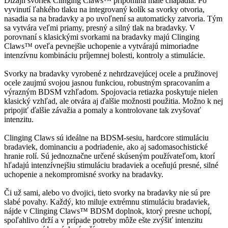
Dizajn svoriek Clinging Claws™ pripomína malé chápadlá. Po
vyvinutí ľahkého tlaku na integrovaný kolík sa svorky otvoria,
nasadia sa na bradavky a po uvoľnení sa automaticky zatvoria. Tým
sa vytvára veľmi priamy, presný a silný tlak na bradavky. V
porovnaní s klasickými svorkami na bradavky majú Clinging
Claws™ oveľa pevnejšie uchopenie a vytvárajú mimoriadne
intenzívnu kombináciu príjemnej bolesti, kontroly a stimulácie.
Svorky na bradavky vyrobené z nehrdzavejúcej ocele a pružinovej
ocele zaujmú svojou jasnou funkciou, robustným spracovaním a
výrazným BDSM vzhľadom. Spojovacia retiazka poskytuje nielen
klasický vzhľad, ale otvára aj ďalšie možnosti použitia. Možno k nej
pripojiť ďalšie závažia a pomaly a kontrolovane tak zvyšovať
intenzitu.
Clinging Claws sú ideálne na BDSM-sesiu, hardcore stimuláciu
bradaviek, dominanciu a podriadenie, ako aj sadomasochistické
hranie rolí. Sú jednoznačne určené skúseným používateľom, ktorí
hľadajú intenzívnejšiu stimuláciu bradaviek a oceňujú presné, silné
uchopenie a nekompromisné svorky na bradavky.
Či už sami, alebo vo dvojici, tieto svorky na bradavky nie sú pre
slabé povahy. Každý, kto miluje extrémnu stimuláciu bradaviek,
nájde v Clinging Claws™ BDSM doplnok, ktorý presne uchopí,
spoľahlivo drží a v prípade potreby môže ešte zvýšiť intenzitu