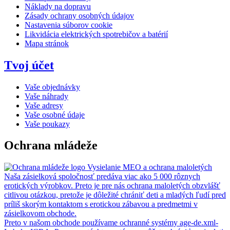
Náklady na dopravu
Zásady ochrany osobných údajov
Nastavenia súborov cookie
Likvidácia elektrických spotrebičov a batérií
Mapa stránok
Tvoj účet
Vaše objednávky
Vaše náhrady
Vaše adresy
Vaše osobné údaje
Vaše poukazy
Ochrana mládeže
Vysielanie MEO a ochrana maloletých
Naša zásielková spoločnosť predáva viac ako 5 000 rôznych
erotických výrobkov. Preto je pre nás ochrana maloletých obzvlášť
citlivou otázkou, pretože je dôležité chrániť deti a mladých ľudí pred
príliš skorým kontaktom s erotickou zábavou a predmetmi v
zásielkovom obchode.
Preto v našom obchode používame ochranné systémy age-de.xml-