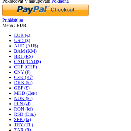
Pokračovať v nakupovaní
Pokladňa
Prihlásiť sa
Mena :
EUR
EUR (€)
USD ($)
AUD (AU$)
BAM (KM)
BRL (R$)
CAD (CAD$)
CHF (CHF)
CNY (¥)
CZK (Kč)
DKK (kr)
GBP (£)
MKD (Ден)
NOK (kr)
PLN (zł)
RON (lei)
RSD (Din.)
SEK (kr)
TRY (TL)
ZAR (R)