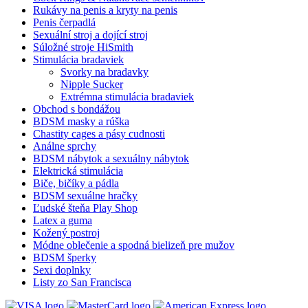
Rukávy na penis a kryty na penis
Penis čerpadlá
Sexuální stroj a dojící stroj
Súložné stroje HiSmith
Stimulácia bradaviek
Svorky na bradavky
Nipple Sucker
Extrémna stimulácia bradaviek
Obchod s bondážou
BDSM masky a rúška
Chastity cages a pásy cudnosti
Análne sprchy
BDSM nábytok a sexuálny nábytok
Elektrická stimulácia
Biče, bičíky a pádla
BDSM sexuálne hračky
Ľudské šteňa Play Shop
Latex a guma
Kožený postroj
Módne oblečenie a spodná bielizeň pre mužov
BDSM šperky
Sexi doplnky
Listy zo San Francisca