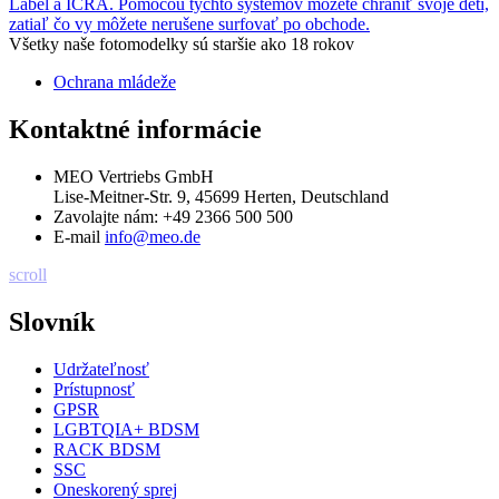
Label a ICRA. Pomocou týchto systémov môžete chrániť svoje deti,
zatiaľ čo vy môžete nerušene surfovať po obchode.
Všetky naše fotomodelky sú staršie ako 18 rokov
Ochrana mládeže
Kontaktné informácie
MEO Vertriebs GmbH
Lise-Meitner-Str. 9, 45699 Herten, Deutschland
Zavolajte nám:
+49 2366 500 500
E-mail
info@meo.de
scroll
Slovník
Udržateľnosť
Prístupnosť
GPSR
LGBTQIA+ BDSM
RACK BDSM
SSC
Oneskorený sprej