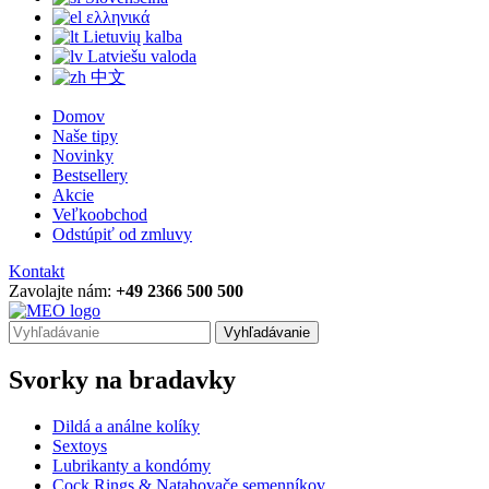
ελληνικά
Lietuvių kalba
Latviešu valoda
中文
Domov
Naše tipy
Novinky
Bestsellery
Akcie
Veľkoobchod
Odstúpiť od zmluvy
Kontakt
Zavolajte nám:
+49 2366 500 500
Vyhľadávanie
Svorky na bradavky
Dildá a análne kolíky
Sextoys
Lubrikanty a kondómy
Cock Rings & Natahovače semenníkov