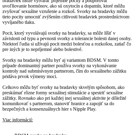
bradaviek môže vytvárať príjemné pocity a podporovať
uvoľňovanie hormónov, ako sú oxytocín a dopamín, ktoré môžu
zvyšovať sexuálne vzrušenie a rozkoš. Svorky na bradavky môžu
tieto pocity umocniť zvýšením citlivosti bradaviek prostredníctvom
vyvíjaného tlaku.
Pocit, ktorý vyvolávajú svorky na bradavky, sa môže líšiť v
závislosti od typu a pevnosti svorky a tolerancie bolesti danej osoby.
Niektorí ľudia si užívajú pocit medzi bolesťou a rozkošou, zatiaľ čo
pre iných je to nepríjemné alebo bolestivé.
Svorky na bradavky môžu byť aj variantom BDSM. V tomto
prípade dominantný partner používa svorky na vykonávanie
kontroly nad submisívnym partnerom, čím do sexuálneho zážitku
pridáva prvok výmeny moci.
Celkovo môžu byť svorky na bradavky skvelým spôsobom, ako
preskúmať rôzne formy sexuálnej stimulácie a spestriť sexuálne
zážitky. Rovnako ako pri každej inej sexuálnej aktivite je dôležité
komunikovať s partnerom, stanoviť hranice a zapojiť sa do
bezpečných a konsenzuálnych hier s Nipple Play.
Viac informácií: