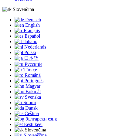
Slovenčina
Deutsch
English
Français
Español
Italiano
Nederlands
Polski
日本語
Русский
Türkçe
Română
Português
Magyar
Bokmål
Svenska
Suomi
Dansk
Čeština
български език
Eesti keel
Slovenčina
Slovenščina