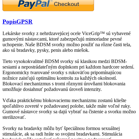
Popis
GPSR
Lekárske svorky z nehrdzavejúcej ocele ViceGrip™ sú vybavené
gumovými nástavcami, ktoré zabezpečujú mimoriadne pevné
uchopenie. Naše BDSM svorky možno použiť na rôzne časti tela,
ako sú bradavky, pysky, penis alebo miešok.
Tieto vysokokvalitné BDSM svorky sú klasikou medzi BDSM-
sesiami a nepostrádateľným doplnkom pri každom hardcore sedení.
Ergonomicky tvarované svorky s rukoväťou pripomínajúcou
nožnice zaisťujú optimálnu kontrolu za každých okolností.
Blokovací mechanizmus s tromi rôznymi úrovňami blokovania
umožňuje dosiahnuť požadovanú úroveň intenzity.
Vďaka praktickému blokovaciemu mechanizmu zostanú kliešte
spoľahlivo zovreté v požadovanej polohe, takže máte voľné ruky.
Gumové nástavce svorky sa dajú vybrať na čistenie a svorku možno
sterilizovať.
Svorky na bradavky môžu byť špeciálnou formou sexuálnej
stimulácie, ak sa radi hráte so svojimi bradavkami. Stimulácia