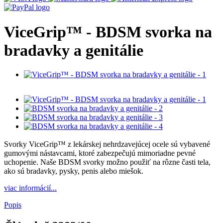
ViceGrip™ - BDSM svorka na
bradavky a genitálie
Svorky ViceGrip™ z lekárskej nehrdzavejúcej ocele sú vybavené
gumovými nástavcami, ktoré zabezpečujú mimoriadne pevné
uchopenie. Naše BDSM svorky možno použiť na rôzne časti tela,
ako sú bradavky, pysky, penis alebo miešok.
viac informácií...
Popis