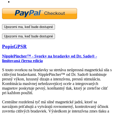
Upozorni ma, keď bude dostupné
Upozorni ma, keď bude dostupné
Popis
GPSR
NipplePincher™ - Svorky na bradavky od Dr. Sado® -
limitovaná čierna edícia
S touto svorkou na bradavky sa stretáva neúprosná magnetická sila s
citlivými bradavkami. NipplePincher™ od Dr. Sado® kombinuje
presný výkon, luxusný dizajn a intenzívnu, presnú stimuláciu.
Kombinácia masívnej nehrdzavejúcej ocele a integrovaných
magnetov poskytuje pevný, konštantný tlak, ktorý je zreteľne cítiť
pri každom použití.
Centrálne rozdelená tyč má silné magnetické jadrá, ktoré sa
navzájom priťahujú a vytvárajú rovnomerný, kontrolovaný účinok
zovretia citlivých bradaviek. Výsledkom je intenzívna zmes tlaku a