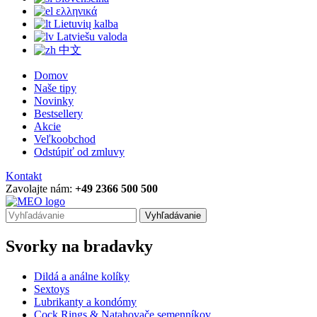
ελληνικά
Lietuvių kalba
Latviešu valoda
中文
Domov
Naše tipy
Novinky
Bestsellery
Akcie
Veľkoobchod
Odstúpiť od zmluvy
Kontakt
Zavolajte nám:
+49 2366 500 500
Vyhľadávanie
Svorky na bradavky
Dildá a análne kolíky
Sextoys
Lubrikanty a kondómy
Cock Rings & Natahovače semenníkov