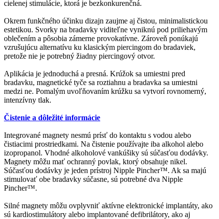
cielenej stimulácie, ktorá je bezkonkurenčná.
Okrem funkčného účinku dizajn zaujme aj čistou, minimalistickou
estetikou. Svorky na bradavky viditeľne vyniknú pod priliehavým
oblečením a pôsobia zámerne provokatívne. Zároveň ponúkajú
vzrušujúcu alternatívu ku klasickým piercingom do bradaviek,
pretože nie je potrebný žiadny piercingový otvor.
Aplikácia je jednoduchá a presná. Krúžok sa umiestni pred
bradavku, magnetické tyče sa roztiahnu a bradavka sa umiestni
medzi ne. Pomalým uvoľňovaním krúžku sa vytvorí rovnomerný,
intenzívny tlak.
Čistenie a dôležité informácie
Integrované magnety nesmú prísť do kontaktu s vodou alebo
čistiacimi prostriedkami. Na čistenie používajte iba alkohol alebo
izopropanol. Vhodné alkoholové vankúšiky sú súčasťou dodávky.
Magnety môžu mať ochranný povlak, ktorý obsahuje nikel.
Súčasťou dodávky je jeden prístroj Nipple Pincher™. Ak sa majú
stimulovať obe bradavky súčasne, sú potrebné dva Nipple
Pincher™.
Silné magnety môžu ovplyvniť aktívne elektronické implantáty, ako
sú kardiostimulátory alebo implantované defibrilátory, ako aj