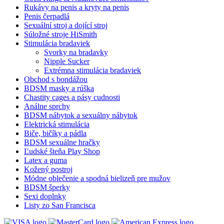
Rukávy na penis a kryty na penis
Penis čerpadlá
Sexuální stroj a dojící stroj
Súložné stroje HiSmith
Stimulácia bradaviek
Svorky na bradavky
Nipple Sucker
Extrémna stimulácia bradaviek
Obchod s bondážou
BDSM masky a rúška
Chastity cages a pásy cudnosti
Análne sprchy
BDSM nábytok a sexuálny nábytok
Elektrická stimulácia
Biče, bičíky a pádla
BDSM sexuálne hračky
Ľudské šteňa Play Shop
Latex a guma
Kožený postroj
Módne oblečenie a spodná bielizeň pre mužov
BDSM šperky
Sexi doplnky
Listy zo San Francisca