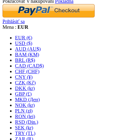
Pokračovať v nakupovaní
Pokladňa
Prihlásiť sa
Mena :
EUR
EUR (€)
USD ($)
AUD (AU$)
BAM (KM)
BRL (R$)
CAD (CAD$)
CHF (CHF)
CNY (¥)
CZK (Kč)
DKK (kr)
GBP (£)
MKD (Ден)
NOK (kr)
PLN (zł)
RON (lei)
RSD (Din.)
SEK (kr)
TRY (TL)
ZAR (R)