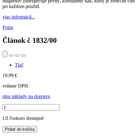
magnetov zabezpečuje pevný, konštantný tlak, ktorý je zreteľne cítiť
pri každom použití.
viac informácií...
Popis
Článok č
1832/00
Tlač
19,99 €
vrátane DPH.
plus náklady na dopravu
Už čoskoro dostupné
Pridať do košíka