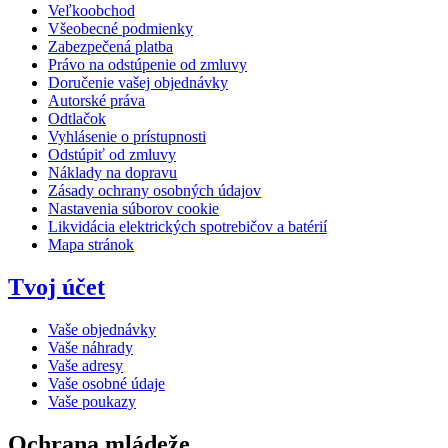
Veľkoobchod
Všeobecné podmienky
Zabezpečená platba
Právo na odstúpenie od zmluvy
Doručenie vašej objednávky
Autorské práva
Odtlačok
Vyhlásenie o prístupnosti
Odstúpiť od zmluvy
Náklady na dopravu
Zásady ochrany osobných údajov
Nastavenia súborov cookie
Likvidácia elektrických spotrebičov a batérií
Mapa stránok
Tvoj účet
Vaše objednávky
Vaše náhrady
Vaše adresy
Vaše osobné údaje
Vaše poukazy
Ochrana mládeže