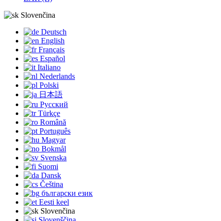
Slovenčina
Deutsch
English
Français
Español
Italiano
Nederlands
Polski
日本語
Русский
Türkçe
Română
Português
Magyar
Bokmål
Svenska
Suomi
Dansk
Čeština
български език
Eesti keel
Slovenčina
Slovenščina