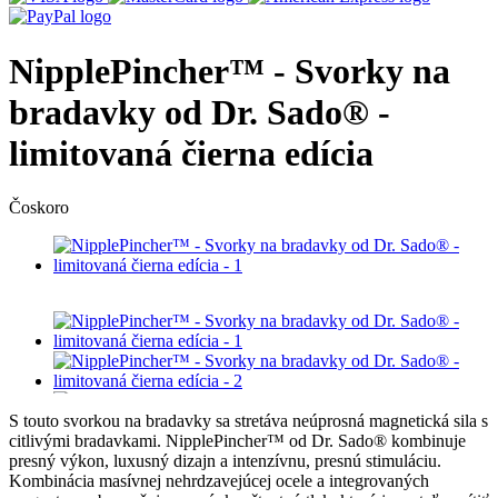
NipplePincher™ - Svorky na
bradavky od Dr. Sado® -
limitovaná čierna edícia
Čoskoro
S touto svorkou na bradavky sa stretáva neúprosná magnetická sila s
citlivými bradavkami. NipplePincher™ od Dr. Sado® kombinuje
presný výkon, luxusný dizajn a intenzívnu, presnú stimuláciu.
Kombinácia masívnej nehrdzavejúcej ocele a integrovaných