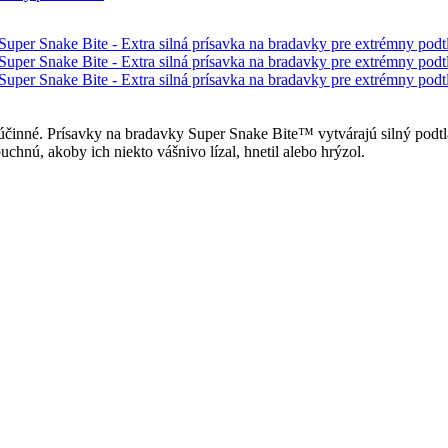
 účinné. Prísavky na bradavky Super Snake Bite™ vytvárajú silný podt
uchnú, akoby ich niekto vášnivo lízal, hnetil alebo hrýzol.