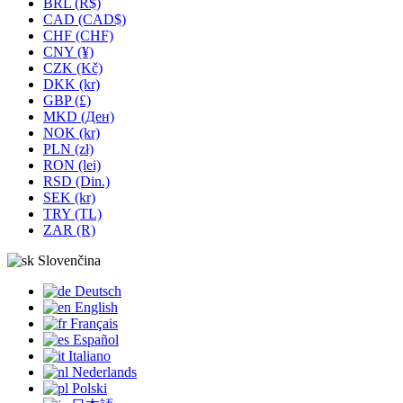
BRL (R$)
CAD (CAD$)
CHF (CHF)
CNY (¥)
CZK (Kč)
DKK (kr)
GBP (£)
MKD (Ден)
NOK (kr)
PLN (zł)
RON (lei)
RSD (Din.)
SEK (kr)
TRY (TL)
ZAR (R)
Slovenčina
Deutsch
English
Français
Español
Italiano
Nederlands
Polski