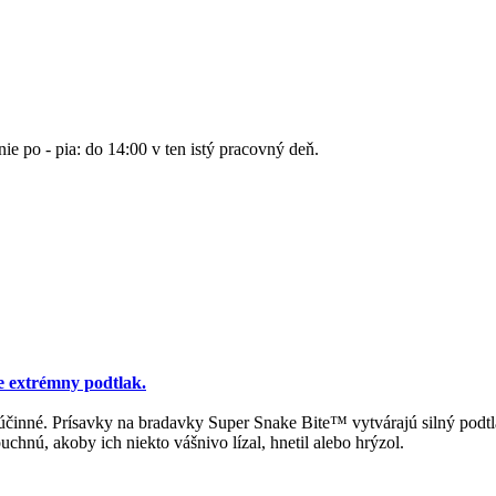
nie po - pia: do 14:00 v ten istý pracovný deň.
e extrémny podtlak.
 účinné. Prísavky na bradavky Super Snake Bite™ vytvárajú silný podt
uchnú, akoby ich niekto vášnivo lízal, hnetil alebo hrýzol.