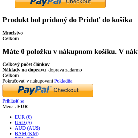
Produkt bol pridaný do Pridať do košíka
Množstvo
Celkom
Máte
0
položku v nákupnom košíku.
V nák
Celkový počet článkov
Náklady na dopravu
doprava zadarmo
Celkom
Pokračovať v nakupovaní
Pokladňa
Prihlásiť sa
Mena :
EUR
EUR (€)
USD ($)
AUD (AU$)
BAM (KM)