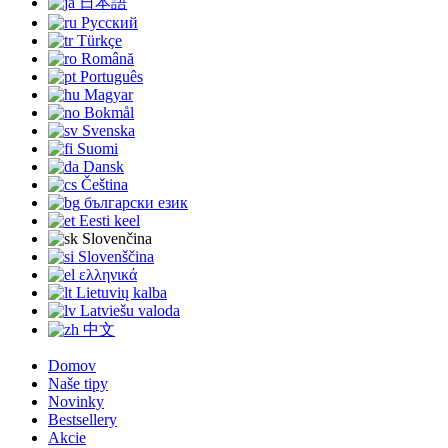
日本語
Русский
Türkçe
Română
Português
Magyar
Bokmål
Svenska
Suomi
Dansk
Čeština
български език
Eesti keel
Slovenčina
Slovenščina
ελληνικά
Lietuvių kalba
Latviešu valoda
中文
Domov
Naše tipy
Novinky
Bestsellery
Akcie