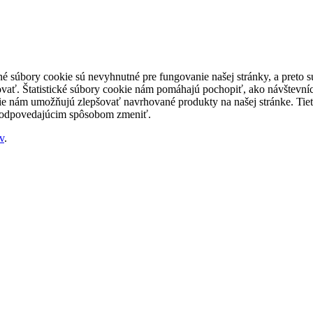
né súbory cookie sú nevyhnutné pre fungovanie našej stránky, a preto
šovať. Štatistické súbory cookie nám pomáhajú pochopiť, ako návštevníc
nám umožňujú zlepšovať navrhované produkty na našej stránke. Tieto 
 zodpovedajúcim spôsobom zmeniť.
v
.