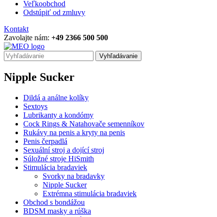
Veľkoobchod
Odstúpiť od zmluvy
Kontakt
Zavolajte nám:
+49 2366 500 500
Vyhľadávanie
Nipple Sucker
Dildá a análne kolíky
Sextoys
Lubrikanty a kondómy
Cock Rings & Natahovače semenníkov
Rukávy na penis a kryty na penis
Penis čerpadlá
Sexuální stroj a dojící stroj
Súložné stroje HiSmith
Stimulácia bradaviek
Svorky na bradavky
Nipple Sucker
Extrémna stimulácia bradaviek
Obchod s bondážou
BDSM masky a rúška