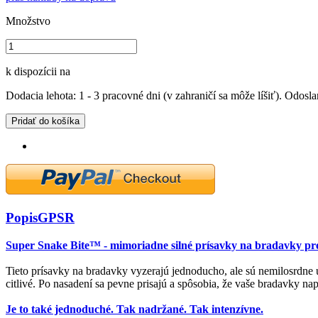
Množstvo
k dispozícii na
Dodacia lehota: 1 - 3 pracovné dni (v zahraničí sa môže líšiť). Odosla
Pridať do košíka
Popis
GPSR
Super Snake Bite™ - mimoriadne silné prísavky na bradavky pr
Tieto prísavky na bradavky vyzerajú jednoducho, ale sú nemilosrdne
citlivé. Po nasadení sa pevne prisajú a spôsobia, že vaše bradavky nap
Je to také jednoduché. Tak nadržané. Tak intenzívne.