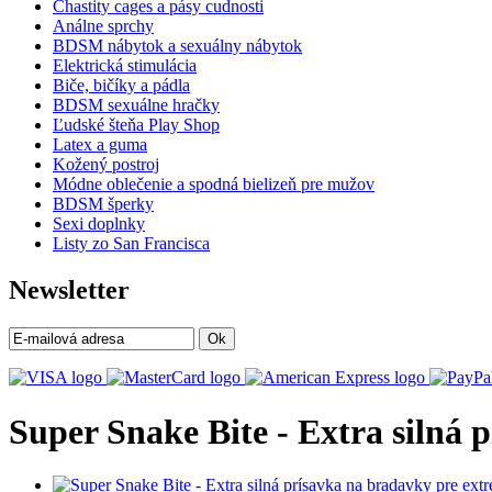
Chastity cages a pásy cudnosti
Análne sprchy
BDSM nábytok a sexuálny nábytok
Elektrická stimulácia
Biče, bičíky a pádla
BDSM sexuálne hračky
Ľudské šteňa Play Shop
Latex a guma
Kožený postroj
Módne oblečenie a spodná bielizeň pre mužov
BDSM šperky
Sexi doplnky
Listy zo San Francisca
Newsletter
Ok
Super Snake Bite - Extra silná