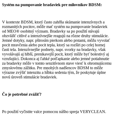
Systém na pumpovanie bradaviek pre milovníkov BDSM:
V kontexte BDSM, ktorý často zahŕňa skúmanie intenzívnych a
rozmanitých pocitov, môže mať systém na pumpovanie bradaviek
od MEO® osobitný význam. Bradavky sa po použití stávajú
obzvlášť citlivé a intenzívnejšie reagujú na rôzne druhy stimulácie.
Jemné dotyky, napr. pštrosím pierkom alebo prstami, môžu vyvolať
pocit mravčenia alebo pocit tepla, ktorý sa rozšíri po celej hornej
časti tela. Intenzívnejšie podnety, napr. svorky na bradavky, však
vyvolávajú aj hlbší, prenikavejší pocit, ktorý môže byť bolestivý aj
vzrušujúci. Dokonca aj ľahké potľapkanie alebo jemné potiahnutie
za bradavky môže v tomto senzitívnom stave viesť k ohromujúcemu
zmyslovému zážitku. Pre mnohých nadšencov BDSM to môže
výrazne zvýšiť intenzitu a hĺbku sedenia tým, že poskytuje úplne
novú úroveň stimulácie bradaviek.
Čo je potrebné zvážiť?
Po použití vyčistite valce pomocou nášho spreja VERYCLEAN.