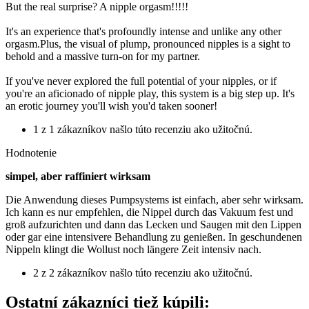
But the real surprise? A nipple orgasm!!!!!
It's an experience that's profoundly intense and unlike any other
orgasm.Plus, the visual of plump, pronounced nipples is a sight to
behold and a massive turn-on for my partner.
If you've never explored the full potential of your nipples, or if
you're an aficionado of nipple play, this system is a big step up. It's
an erotic journey you'll wish you'd taken sooner!
1 z 1 zákazníkov našlo túto recenziu ako užitočnú.
Hodnotenie
simpel, aber raffiniert wirksam
Die Anwendung dieses Pumpsystems ist einfach, aber sehr wirksam.
Ich kann es nur empfehlen, die Nippel durch das Vakuum fest und
groß aufzurichten und dann das Lecken und Saugen mit den Lippen
oder gar eine intensivere Behandlung zu genießen. In geschundenen
Nippeln klingt die Wollust noch längere Zeit intensiv nach.
2 z 2 zákazníkov našlo túto recenziu ako užitočnú.
Ostatní zákazníci tiež kúpili: