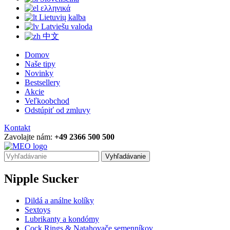
ελληνικά
Lietuvių kalba
Latviešu valoda
中文
Domov
Naše tipy
Novinky
Bestsellery
Akcie
Veľkoobchod
Odstúpiť od zmluvy
Kontakt
Zavolajte nám:
+49 2366 500 500
Vyhľadávanie
Nipple Sucker
Dildá a análne kolíky
Sextoys
Lubrikanty a kondómy
Cock Rings & Natahovače semenníkov