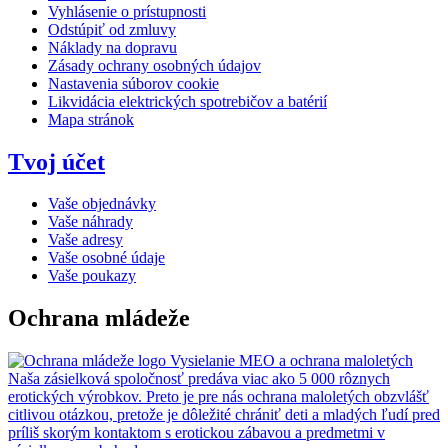
Vyhlásenie o prístupnosti
Odstúpiť od zmluvy
Náklady na dopravu
Zásady ochrany osobných údajov
Nastavenia súborov cookie
Likvidácia elektrických spotrebičov a batérií
Mapa stránok
Tvoj účet
Vaše objednávky
Vaše náhrady
Vaše adresy
Vaše osobné údaje
Vaše poukazy
Ochrana mládeže
Vysielanie MEO a ochrana maloletých
Naša zásielková spoločnosť predáva viac ako 5 000 rôznych
erotických výrobkov. Preto je pre nás ochrana maloletých obzvlášť
citlivou otázkou, pretože je dôležité chrániť deti a mladých ľudí pred
príliš skorým kontaktom s erotickou zábavou a predmetmi v