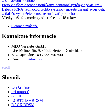
zásielkovom obchode.
Preto v našom obchode používame ochranné systémy age-de.xml-
Label a ICRA. Pomocou týchto systémov môžete chrániť svoje deti,
zatiaľ čo vy môžete nerušene surfovať po obchode.
Všetky naše fotomodelky sú staršie ako 18 rokov
Ochrana mládeže
Kontaktné informácie
MEO Vertriebs GmbH
Lise-Meitner-Str. 9, 45699 Herten, Deutschland
Zavolajte nám:
+49 2366 500 500
E-mail
info@meo.de
scroll
Slovník
Udržateľnosť
Prístupnosť
GPSR
LGBTQIA+ BDSM
RACK BDSM