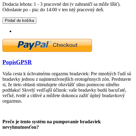
Dodacia lehota: 1 - 3 pracovné dni (v zahraničí sa môže líšiť).
Odoslanie po - pia: do 14:00 v ten istý pracovný deň.
Pridať do košíka
Popis
GPSR
Vaša cesta k úchvatnému orgazmu bradaviek: Pre mnohých ľudí sú
bradavky jednou z najintenzívnejších erotogénnych zón. Predstavte
si, že tieto oblasti stimulujete obzvlášť silno pomocou silného
podtlaku! Skvelý vedľajší účinok: vaše bradavky budú bacuľaté,
veľké, tvrdé a citlivé a môžete dokonca zažiť úplný bradavkový
orgazmus.
Prečo je tento systém na pumpovanie bradaviek
nevyhnutnosťou?