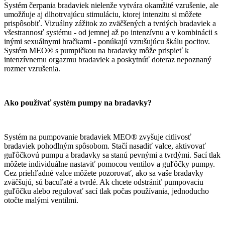
Systém čerpania bradaviek nielenže vytvára okamžité vzrušenie, ale
umožňuje aj dlhotrvajúcu stimuláciu, ktorej intenzitu si môžete
prispôsobiť. Vizuálny zážitok zo zväčšených a tvrdých bradaviek a
všestrannosť systému - od jemnej až po intenzívnu a v kombinácii s
inými sexuálnymi hračkami - ponúkajú vzrušujúcu škálu pocitov.
Systém MEO® s pumpičkou na bradavky môže prispieť k
intenzívnemu orgazmu bradaviek a poskytnúť doteraz nepoznaný
rozmer vzrušenia.
Ako používať systém pumpy na bradavky?
Systém na pumpovanie bradaviek MEO® zvyšuje citlivosť
bradaviek pohodlným spôsobom. Stačí nasadiť valce, aktivovať
guľôčkovú pumpu a bradavky sa stanú pevnými a tvrdými. Sací tlak
môžete individuálne nastaviť pomocou ventilov a guľôčky pumpy.
Cez priehľadné valce môžete pozorovať, ako sa vaše bradavky
zväčšujú, sú bacuľaté a tvrdé. Ak chcete odstrániť pumpovaciu
guľôčku alebo regulovať sací tlak počas používania, jednoducho
otočte malými ventilmi.