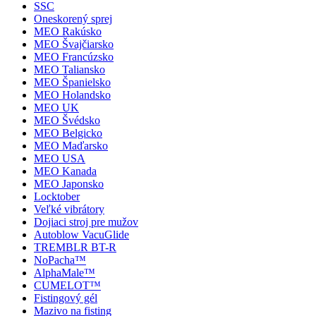
SSC
Oneskorený sprej
MEO Rakúsko
MEO Švajčiarsko
MEO Francúzsko
MEO Taliansko
MEO Španielsko
MEO Holandsko
MEO UK
MEO Švédsko
MEO Belgicko
MEO Maďarsko
MEO USA
MEO Kanada
MEO Japonsko
Locktober
Veľké vibrátory
Dojiaci stroj pre mužov
Autoblow VacuGlide
TREMBLR BT-R
NoPacha™
AlphaMale™
CUMELOT™
Fistingový gél
Mazivo na fisting