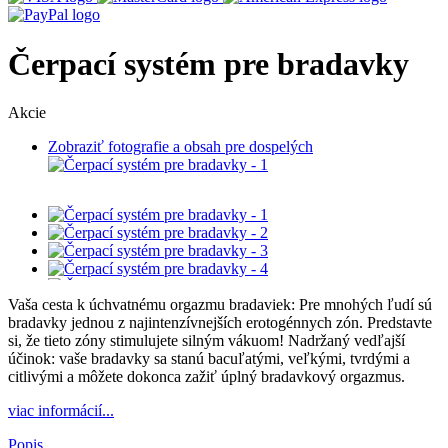
Čerpací systém pre bradavky
Akcie
Zobraziť fotografie a obsah pre dospelých
Vaša cesta k úchvatnému orgazmu bradaviek: Pre mnohých ľudí sú
bradavky jednou z najintenzívnejších erotogénnych zón. Predstavte
si, že tieto zóny stimulujete silným vákuom! Nadržaný vedľajší
účinok: vaše bradavky sa stanú bacuľatými, veľkými, tvrdými a
citlivými a môžete dokonca zažiť úplný bradavkový orgazmus.
viac informácií...
Popis