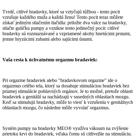
Tvrdé, citlivé bradavky, ktoré sa vztyčujú túžbou - tento pocit
vzrušuje každého muža a každú ženu! Tento pocit teraz môžete
získať jediným stlačením tlačidla: priložte dva valce na bradavky,
stlačte guličku pumpy a vznikne tento jedinečný pocit: citlivé
bradavky sú rozmaznávané a vzpriamené akoby hnetúcimi prstami,
jemne hryzúcimi zubami alebo sajúcimi ústami.
Vaša cesta k úchvatnému orgazmu bradaviek:
Pri orgazme bradaviek alebo "bradavkovom orgazme" ide o
orgazmus celého tela, ktorý sa dosahuje stimuláciou bradaviek bez
priamej stimulácie pohlavných orgánov. Je to možné, pretože oblasti
bradaviek a genitálií sa nachádzajú v susedných oblastiach mozgu.
Keď sa stimulujú bradavky, môže to viesť k vzrušeniu v genitálnych
oblastiach mozgu, čo následne môže vyvolať orgazmus.
Systém pumpy na bradavky MEO® využíva vákuum na zvýšenie
prietoku krvi do bradaviek, vďaka čomu sú citlivejšie na stimuláciu.