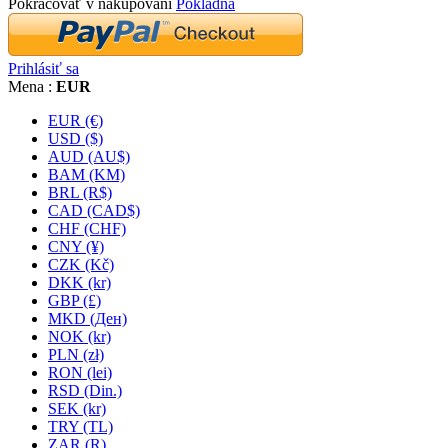
Pokračovať v nakupovaní
Pokladňa
Prihlásiť sa
Mena :
EUR
EUR (€)
USD ($)
AUD (AU$)
BAM (KM)
BRL (R$)
CAD (CAD$)
CHF (CHF)
CNY (¥)
CZK (Kč)
DKK (kr)
GBP (£)
MKD (Ден)
NOK (kr)
PLN (zł)
RON (lei)
RSD (Din.)
SEK (kr)
TRY (TL)
ZAR (R)