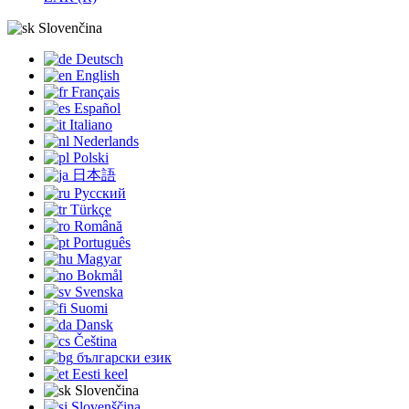
Slovenčina
Deutsch
English
Français
Español
Italiano
Nederlands
Polski
日本語
Русский
Türkçe
Română
Português
Magyar
Bokmål
Svenska
Suomi
Dansk
Čeština
български език
Eesti keel
Slovenčina
Slovenščina