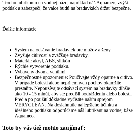
Trochu lubrikantu na vodnej báze, napríklad náš Aquameo, zvýši
podtlak a zabezpečí, že valce budú na bradavkách držať bezpečne.
Ďalšie informácie:
Systém na odsávanie bradaviek pre mužov a ženy.
Zvyšuje citlivosť a zväčšuje bradavky.
Materiál: akryl, ABS, silikón
Rýchle vytvorenie podtlaku.
Vybavený dvoma ventilmi.
Bezpečnostné upozornenie: Používajte vždy opatrne a citlivo.
V prípade bolesti alebo nepríjemných pocitov okamžite
prestaňte. Nepoužívajte odsávací systém na bradavky dlhšie
ako 10 - 15 minút, aby ste predišli podráždeniu alebo bolesti.
Pred a po použití dôkladne vyčistite naším sprejom
VERYCLEAN. Na dosiahnutie najlepšieho účinku a
ideálneho podtlaku odporúčame náš lubrikant na vodnej báze
Aquameo.
Toto by vás tiež mohlo zaujímať: