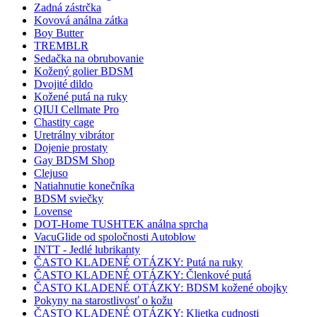
Zadná zástrčka
Kovová análna zátka
Boy Butter
TREMBLR
Sedačka na obrubovanie
Kožený golier BDSM
Dvojité dildo
Kožené putá na ruky
QIUI Cellmate Pro
Chastity cage
Uretrálny vibrátor
Dojenie prostaty
Gay BDSM Shop
Clejuso
Natiahnutie konečníka
BDSM sviečky
Lovense
DOT-Home TUSHTEK análna sprcha
VacuGlide od spoločnosti Autoblow
INTT - Jedlé lubrikanty
ČASTO KLADENÉ OTÁZKY: Putá na ruky
ČASTO KLADENÉ OTÁZKY: Členkové putá
ČASTO KLADENÉ OTÁZKY: BDSM kožené obojky
Pokyny na starostlivosť o kožu
ČASTO KLADENÉ OTÁZKY: Klietka cudnosti