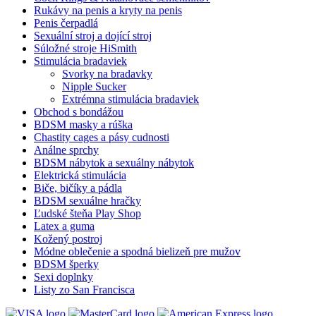
Rukávy na penis a kryty na penis
Penis čerpadlá
Sexuální stroj a dojící stroj
Súložné stroje HiSmith
Stimulácia bradaviek
Svorky na bradavky
Nipple Sucker
Extrémna stimulácia bradaviek
Obchod s bondážou
BDSM masky a rúška
Chastity cages a pásy cudnosti
Análne sprchy
BDSM nábytok a sexuálny nábytok
Elektrická stimulácia
Biče, bičíky a pádla
BDSM sexuálne hračky
Ľudské šteňa Play Shop
Latex a guma
Kožený postroj
Módne oblečenie a spodná bielizeň pre mužov
BDSM šperky
Sexi doplnky
Listy zo San Francisca