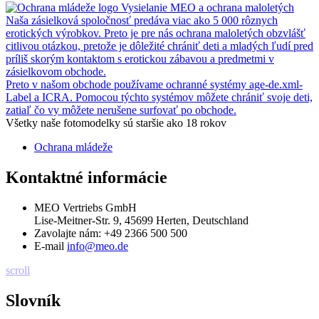
Vysielanie MEO a ochrana maloletých
Naša zásielková spoločnosť predáva viac ako 5 000 rôznych
erotických výrobkov. Preto je pre nás ochrana maloletých obzvlášť
citlivou otázkou, pretože je dôležité chrániť deti a mladých ľudí pred
príliš skorým kontaktom s erotickou zábavou a predmetmi v
zásielkovom obchode.
Preto v našom obchode používame ochranné systémy age-de.xml-
Label a ICRA. Pomocou týchto systémov môžete chrániť svoje deti,
zatiaľ čo vy môžete nerušene surfovať po obchode.
Všetky naše fotomodelky sú staršie ako 18 rokov
Ochrana mládeže
Kontaktné informácie
MEO Vertriebs GmbH
Lise-Meitner-Str. 9, 45699 Herten, Deutschland
Zavolajte nám:
+49 2366 500 500
E-mail
info@meo.de
scroll
Slovník