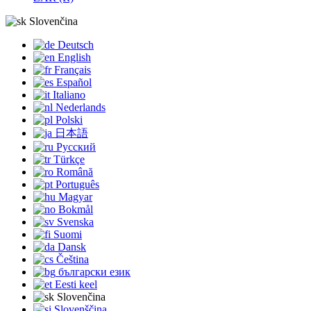
Slovenčina
Deutsch
English
Français
Español
Italiano
Nederlands
Polski
日本語
Русский
Türkçe
Română
Português
Magyar
Bokmål
Svenska
Suomi
Dansk
Čeština
български език
Eesti keel
Slovenčina
Slovenščina