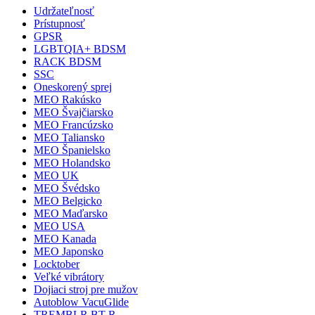
Udržateľnosť
Prístupnosť
GPSR
LGBTQIA+ BDSM
RACK BDSM
SSC
Oneskorený sprej
MEO Rakúsko
MEO Švajčiarsko
MEO Francúzsko
MEO Taliansko
MEO Španielsko
MEO Holandsko
MEO UK
MEO Švédsko
MEO Belgicko
MEO Maďarsko
MEO USA
MEO Kanada
MEO Japonsko
Locktober
Veľké vibrátory
Dojiaci stroj pre mužov
Autoblow VacuGlide
TREMBLR BT-R