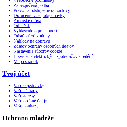
Všeobecné podmienky
Zabezpečená platba
Právo na odstúpenie od zmluvy
Doručenie vašej objednávky
Autorské práva
Odtlačok
Vyhlásenie o prístupnosti
Odstúpiť od zmluvy
Náklady na dopravu
Zásady ochrany osobných údajov
Nastavenia súborov cookie
Likvidácia elektrických spotrebičov a batérií
Mapa stránok
Tvoj účet
Vaše objednávky
Vaše náhrady
Vaše adresy
Vaše osobné údaje
Vaše poukazy
Ochrana mládeže