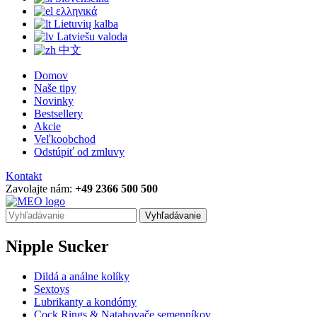
ελληνικά
Lietuvių kalba
Latviešu valoda
中文
Domov
Naše tipy
Novinky
Bestsellery
Akcie
Veľkoobchod
Odstúpiť od zmluvy
Kontakt
Zavolajte nám:
+49 2366 500 500
Vyhľadávanie
Nipple Sucker
Dildá a análne kolíky
Sextoys
Lubrikanty a kondómy
Cock Rings & Natahovače semenníkov