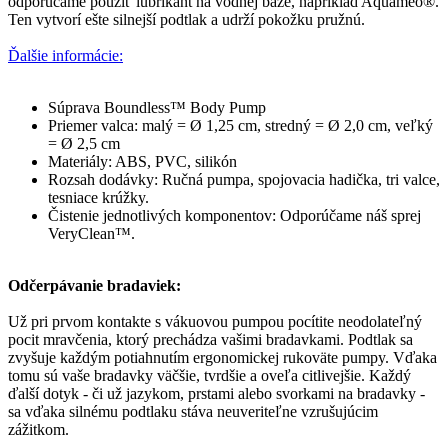
odporúčame použiť lubrikant na vodnej báze, napríklad Aquameo®.
Ten vytvorí ešte silnejší podtlak a udrží pokožku pružnú.
Ďalšie informácie:
Súprava Boundless™ Body Pump
Priemer valca: malý = Ø 1,25 cm, stredný = Ø 2,0 cm, veľký
= Ø 2,5 cm
Materiály: ABS, PVC, silikón
Rozsah dodávky: Ručná pumpa, spojovacia hadička, tri valce,
tesniace krúžky.
Čistenie jednotlivých komponentov: Odporúčame náš sprej
VeryClean™.
Odčerpávanie bradaviek:
Už pri prvom kontakte s vákuovou pumpou pocítite neodolateľný
pocit mravčenia, ktorý prechádza vašimi bradavkami. Podtlak sa
zvyšuje každým potiahnutím ergonomickej rukoväte pumpy. Vďaka
tomu sú vaše bradavky väčšie, tvrdšie a oveľa citlivejšie. Každý
ďalší dotyk - či už jazykom, prstami alebo svorkami na bradavky -
sa vďaka silnému podtlaku stáva neuveriteľne vzrušujúcim
zážitkom.