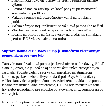
Ergonomická rukoväť pumpy na presnú reguláciu sacieho
výkonu.
Flexibilná hadica zaisťuje voľnosť pohybu pri zachovaní
konštantného podtlaku.
Vákuová pumpa má bezpečnostný ventil na reguláciu
podtlaku.
Vďaka dômyselnej konštrukcii sa vákuová pumpa ľahko čistí.
Vhodná pre začiatočníkov aj skúsených používateľov
Ideálna na prípravu na CBT, svorky na bradavky, stimuláciu
penisu, BDSM-sesiu alebo masturbáciu.
Súprava Boundless™ Body Pump je skutočným všestranným
pomocníkom pre vaše telo:
Táto všestranná vákuová pumpa je skvelá nielen na bradavky, žaluď
a análny otvor, ale je ideálna aj na stimuláciu iných erotogénnych
častí tela. Použite cielený sací výkon napríklad na stimuláciu
klitorisu, pyskov alebo citlivých oblastí pokožky. Vďaka rôznym
veľkostiam valca a príjemnému, nastaviteľnému podtlaku je pumpa
ideálna pre individuálne preferencie, BDSM hry, medicínske fetiš
hry alebo jednoducho pre erotické objavovanie, či už osamote alebo
vo dvojici.
Náš tip: Pre optimálne utesnenie medzi valcom a pokožkou