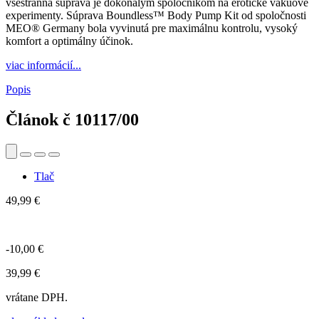
všestranná súprava je dokonalým spoločníkom na erotické vákuové
experimenty. Súprava Boundless™ Body Pump Kit od spoločnosti
MEO® Germany bola vyvinutá pre maximálnu kontrolu, vysoký
komfort a optimálny účinok.
viac informácií...
Popis
Článok č
10117/00
Tlač
49,99 €
-10,00 €
39,99 €
vrátane DPH.