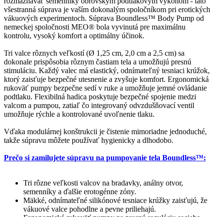
rozmaznávať semenníky obrovským podtlakovým výkonom - táto
všestranná súprava je vaším dokonalým spoločníkom pri erotických
vákuových experimentoch. Súprava Boundless™ Body Pump od
nemeckej spoločnosti MEO® bola vyvinutá pre maximálnu
kontrolu, vysoký komfort a optimálny účinok.
Tri valce rôznych veľkostí (Ø 1,25 cm, 2,0 cm a 2,5 cm) sa
dokonale prispôsobia rôznym častiam tela a umožňujú presnú
stimuláciu. Každý valec má elastický, odnímateľný tesniaci krúžok,
ktorý zaisťuje bezpečné utesnenie a zvyšuje komfort. Ergonomická
rukoväť pumpy bezpečne sedí v ruke a umožňuje jemné ovládanie
podtlaku. Flexibilná hadica poskytuje bezpečné spojenie medzi
valcom a pumpou, zatiaľ čo integrovaný odvzdušňovací ventil
umožňuje rýchle a kontrolované uvoľnenie tlaku.
Vďaka modulárnej konštrukcii je čistenie mimoriadne jednoduché,
takže súpravu môžete používať hygienicky a dlhodobo.
Prečo si zamilujete súpravu na pumpovanie tela Boundless™:
Tri rôzne veľkosti valcov na bradavky, análny otvor,
semenníky a ďalšie erotogénne zóny.
Mäkké, odnímateľné silikónové tesniace krúžky zaisťujú, že
vákuové valce pohodlne a pevne priliehajú.