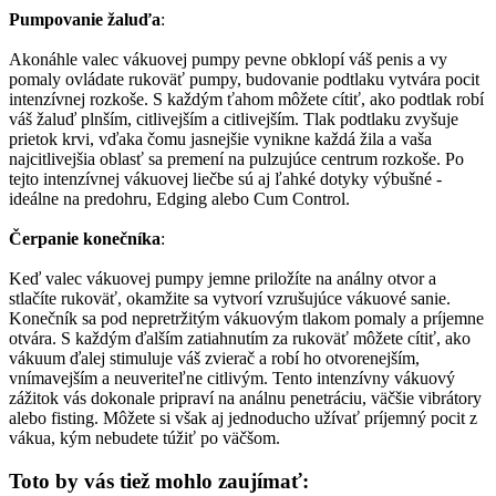
Pumpovanie žaluďa
:
Akonáhle valec vákuovej pumpy pevne obklopí váš penis a vy
pomaly ovládate rukoväť pumpy, budovanie podtlaku vytvára pocit
intenzívnej rozkoše. S každým ťahom môžete cítiť, ako podtlak robí
váš žaluď plnším, citlivejším a citlivejším. Tlak podtlaku zvyšuje
prietok krvi, vďaka čomu jasnejšie vynikne každá žila a vaša
najcitlivejšia oblasť sa premení na pulzujúce centrum rozkoše. Po
tejto intenzívnej vákuovej liečbe sú aj ľahké dotyky výbušné -
ideálne na predohru, Edging alebo Cum Control.
Čerpanie konečníka
:
Keď valec vákuovej pumpy jemne priložíte na análny otvor a
stlačíte rukoväť, okamžite sa vytvorí vzrušujúce vákuové sanie.
Konečník sa pod nepretržitým vákuovým tlakom pomaly a príjemne
otvára. S každým ďalším zatiahnutím za rukoväť môžete cítiť, ako
vákuum ďalej stimuluje váš zvierač a robí ho otvorenejším,
vnímavejším a neuveriteľne citlivým. Tento intenzívny vákuový
zážitok vás dokonale pripraví na análnu penetráciu, väčšie vibrátory
alebo fisting. Môžete si však aj jednoducho užívať príjemný pocit z
vákua, kým nebudete túžiť po väčšom.
Toto by vás tiež mohlo zaujímať: