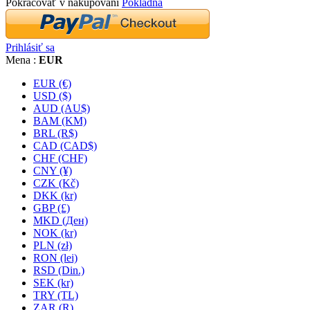
Pokračovať v nakupovaní
Pokladňa
Prihlásiť sa
Mena :
EUR
EUR (€)
USD ($)
AUD (AU$)
BAM (KM)
BRL (R$)
CAD (CAD$)
CHF (CHF)
CNY (¥)
CZK (Kč)
DKK (kr)
GBP (£)
MKD (Ден)
NOK (kr)
PLN (zł)
RON (lei)
RSD (Din.)
SEK (kr)
TRY (TL)
ZAR (R)