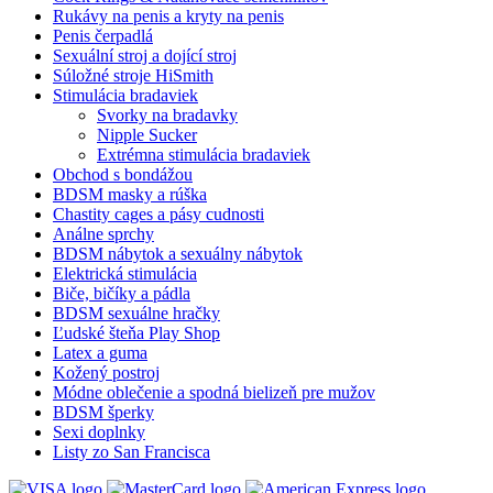
Rukávy na penis a kryty na penis
Penis čerpadlá
Sexuální stroj a dojící stroj
Súložné stroje HiSmith
Stimulácia bradaviek
Svorky na bradavky
Nipple Sucker
Extrémna stimulácia bradaviek
Obchod s bondážou
BDSM masky a rúška
Chastity cages a pásy cudnosti
Análne sprchy
BDSM nábytok a sexuálny nábytok
Elektrická stimulácia
Biče, bičíky a pádla
BDSM sexuálne hračky
Ľudské šteňa Play Shop
Latex a guma
Kožený postroj
Módne oblečenie a spodná bielizeň pre mužov
BDSM šperky
Sexi doplnky
Listy zo San Francisca