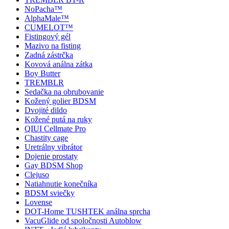
NoPacha™
AlphaMale™
CUMELOT™
Fistingový gél
Mazivo na fisting
Zadná zástrčka
Kovová análna zátka
Boy Butter
TREMBLR
Sedačka na obrubovanie
Kožený golier BDSM
Dvojité dildo
Kožené putá na ruky
QIUI Cellmate Pro
Chastity cage
Uretrálny vibrátor
Dojenie prostaty
Gay BDSM Shop
Clejuso
Natiahnutie konečníka
BDSM sviečky
Lovense
DOT-Home TUSHTEK análna sprcha
VacuGlide od spoločnosti Autoblow