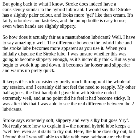
But going back to what I know, Stroke does indeed have a
consistency similar to the hybrid lubricant. I would say that Stroke
has a slightly paler colour, and looks more ‘gel’ like than cream. It’s
fairly odourless and tasteless, and the pump bottle is easy to use,
even when hands are slightly slippery.
So how does it actually fair as a masturbation lubricant? Well, I have
to say amazingly well. The difference between the hybrid lube and
the stroke lube becomes more apparent as you use it. When you
initially dispense the Stroke lube, I was unsure whether this was
going to become slippery enough, as it’s incredibly thick. But as you
begin to work it up and down, it becomes far looser and slipperier
and warms up pretty quick.
It keeps it’s slick consistency pretty much throughout the whole of
my session, and I certainly did not feel the need to reapply. My other
half agrees; the first handjob I gave him with Stroke ended
extremely well, and at no point did he feel it had become sticky. It
was after this that I was able to see the real difference between the 2
lubricants.
Stroke says extremely soft, slippery and very silky but goes ‘dry’.
Not really sure how to explain it – the normal hybrid lube keeps a
‘wet’ feel even as it starts to dry out. Here, the lube does dry out, but
I found that I was still able to glide with ease, without any chafing.