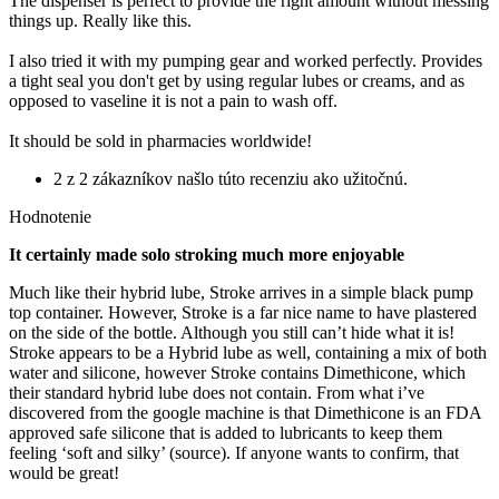
The dispenser is perfect to provide the right amount without messing
things up. Really like this.
I also tried it with my pumping gear and worked perfectly. Provides
a tight seal you don't get by using regular lubes or creams, and as
opposed to vaseline it is not a pain to wash off.
It should be sold in pharmacies worldwide!
2 z 2 zákazníkov našlo túto recenziu ako užitočnú.
Hodnotenie
It certainly made solo stroking much more enjoyable
Much like their hybrid lube, Stroke arrives in a simple black pump
top container. However, Stroke is a far nice name to have plastered
on the side of the bottle. Although you still can’t hide what it is!
Stroke appears to be a Hybrid lube as well, containing a mix of both
water and silicone, however Stroke contains Dimethicone, which
their standard hybrid lube does not contain. From what i’ve
discovered from the google machine is that Dimethicone is an FDA
approved safe silicone that is added to lubricants to keep them
feeling ‘soft and silky’ (source). If anyone wants to confirm, that
would be great!