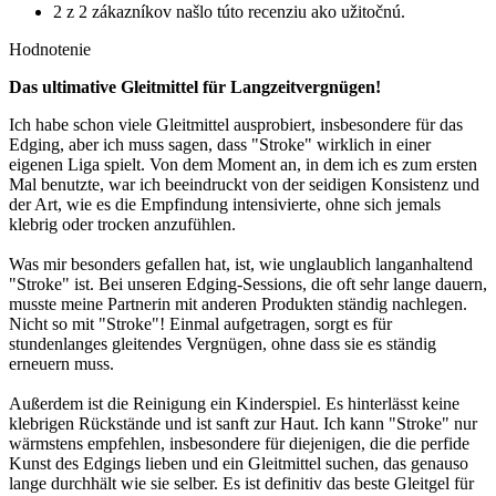
2 z 2 zákazníkov našlo túto recenziu ako užitočnú.
Hodnotenie
Das ultimative Gleitmittel für Langzeitvergnügen!
Ich habe schon viele Gleitmittel ausprobiert, insbesondere für das
Edging, aber ich muss sagen, dass "Stroke" wirklich in einer
eigenen Liga spielt. Von dem Moment an, in dem ich es zum ersten
Mal benutzte, war ich beeindruckt von der seidigen Konsistenz und
der Art, wie es die Empfindung intensivierte, ohne sich jemals
klebrig oder trocken anzufühlen.
Was mir besonders gefallen hat, ist, wie unglaublich langanhaltend
"Stroke" ist. Bei unseren Edging-Sessions, die oft sehr lange dauern,
musste meine Partnerin mit anderen Produkten ständig nachlegen.
Nicht so mit "Stroke"! Einmal aufgetragen, sorgt es für
stundenlanges gleitendes Vergnügen, ohne dass sie es ständig
erneuern muss.
Außerdem ist die Reinigung ein Kinderspiel. Es hinterlässt keine
klebrigen Rückstände und ist sanft zur Haut. Ich kann "Stroke" nur
wärmstens empfehlen, insbesondere für diejenigen, die die perfide
Kunst des Edgings lieben und ein Gleitmittel suchen, das genauso
lange durchhält wie sie selber. Es ist definitiv das beste Gleitgel für