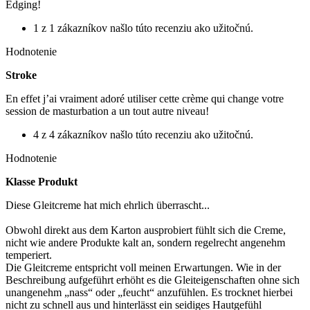
Edging!
1 z 1 zákazníkov našlo túto recenziu ako užitočnú.
Hodnotenie
Stroke
En effet j’ai vraiment adoré utiliser cette crème qui change votre
session de masturbation a un tout autre niveau!
4 z 4 zákazníkov našlo túto recenziu ako užitočnú.
Hodnotenie
Klasse Produkt
Diese Gleitcreme hat mich ehrlich überrascht...
Obwohl direkt aus dem Karton ausprobiert fühlt sich die Creme,
nicht wie andere Produkte kalt an, sondern regelrecht angenehm
temperiert.
Die Gleitcreme entspricht voll meinen Erwartungen. Wie in der
Beschreibung aufgeführt erhöht es die Gleiteigenschaften ohne sich
unangenehm „nass“ oder „feucht“ anzufühlen. Es trocknet hierbei
nicht zu schnell aus und hinterlässt ein seidiges Hautgefühl