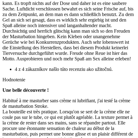
kann. Es tropft nichts auf der Dose und daher ist es eine saubere
Sache. Luftdicht verschlossen bewahrt es sich seine Frische auf, bis
zu dem Zeitpunkt, an dem man es dann schließlich benutzt. Zu dem
Gel an sich sei gesagt, dass es wirklich sehr ergiebig ist und den
Spaß alleine noch intensiver und langanhaltender macht.
Durchsichtig und herrlich glitschig kann man sich so den Freuden
der Masturbation hingeben. Kein Kleben oder unangenehme
Gerüche wie bei Konkurrenzprodukten. Auch sehr lobenswert ist
die Einstellung des Herstellers, dass bei diesem Produkt keinerlei
Tierversuche durchgeführt wurde. Freude ohne Reue ist hier das
Motto. Ausprobieren und noch mehr Spaß am Sex alleine erleben!
4 z 4 zákazníkov našlo túto recenziu ako užitočnú.
Hodnotenie
Une belle découverte !
Habitué à me masturber sans crème ni lubrifiant, j'ai testé la crème
de masturbation Stroke.
La bouteille est très pratique. Lorsqu'on se sert de la crème elle ne
coule pas sur le tube, ce qui est plutôt agréable. La texture permet à
la crème de rester dans ses mains, sans se répandre partout. Elle
procure une étonnante sensation de chaleur au début de la
masturbation, puis permet une bonne glisse et un plaisir différent de