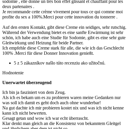
sodomie , elle donne un très bon effet glissant et chauffant pour les
deux partenaires .
Je recommande cette crème vivement pour tous ce qui comme moi
profite du sex a 100%.Merci pour cette innovation du tonnerre .
Auf den ersten Kontakt, gibt diese Creme ein seidiges, sehr rutschig.
Während der Verwendung bietet es eine sanfte Erwärmung ist sehr
schön, ich habe auch eine Studie für Sodomie, gibt es eine sehr gute
Gleitwirkung und Heizung für beide Partner.
Ich empfehle diese Creme stark für alle, die wie ich das Geschlecht
100% .Merci für diese Donner Innovation genießt.
5 z 5 zákazníkov našlo túto recenziu ako užitočnú.
Hodnotenie
Unerwartet überzeugend
Ich bin ja fasziniert von dem Zeug.
Als ich es bekam um es zu probieren waren meine Gedanken nur
was soll ich damit es geht doch auch ohne wunderbar!
Na gut dachte ich mir probieren kostet nix und was ich nicht kenne
kann ich nicht bewerten.
Gesagt getan und wow ich war echt überrascht.
Klar denkt man gleich an die Konsistenz von bekanntem Gleitgel
und ähnlichem aber dem ist nicht so.