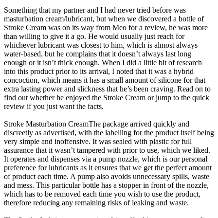
Something that my partner and I had never tried before was
masturbation cream/lubricant, but when we discovered a bottle of
Stroke Cream was on its way from Meo for a review, he was more
than willing to give it a go. He would usually just reach for
whichever lubricant was closest to him, which is almost always
water-based, but he complains that it doesn’t always last long
enough or it isn’t thick enough. When I did a little bit of research
into this product prior to its arrival, I noted that it was a hybrid
concoction, which means it has a small amount of silicone for that
extra lasting power and slickness that he’s been craving. Read on to
find out whether he enjoyed the Stroke Cream or jump to the quick
review if you just want the facts.
Stroke Masturbation CreamThe package arrived quickly and
discreetly as advertised, with the labelling for the product itself being
very simple and inoffensive. It was sealed with plastic for full
assurance that it wasn’t tampered with prior to use, which we liked.
It operates and dispenses via a pump nozzle, which is our personal
preference for lubricants as it ensures that we get the perfect amount
of product each time. A pump also avoids unnecessary spills, waste
and mess. This particular bottle has a stopper in front of the nozzle,
which has to be removed each time you wish to use the product,
therefore reducing any remaining risks of leaking and waste.