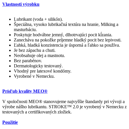
Vlastnosti výrobku
Lubrikant (voda + silikón).
Špeciálna, vysoko lubrikačná textúra na hranie, Milking a
masturbáciu.
Poskytuje hodvábne jemný, dlhotrvajúci pocit kĺzania.
Zanecháva na pokožke príjemne hladký pocit bez lepivosti.
Ľahká, hladká konzistencia je úsporná a ľahko sa používa.
Je bez zápachu a chuti.
Neobsahuje olej a mastnotu.
Bez parabénov.
Dermatologicky testovaný.
Vhodný pre latexové kondómy.
Vyrobené v Nemecku.
Prísľub kvality MEO®
V spoločnosti MEO® stanovujeme najvyššie štandardy pri vývoji a
výrobe nášho lubrikantu. STROKE™ 2.0 je vyrobený v Nemecku z
testovaných a certifikovaných zložiek.
Použitie