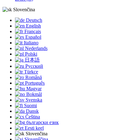
Slovenčina
Deutsch
English
Français
Español
Italiano
Nederlands
Polski
日本語
Русский
Türkçe
Română
Português
Magyar
Bokmål
Svenska
Suomi
Dansk
Čeština
български език
Eesti keel
Slovenčina
Slovenščina