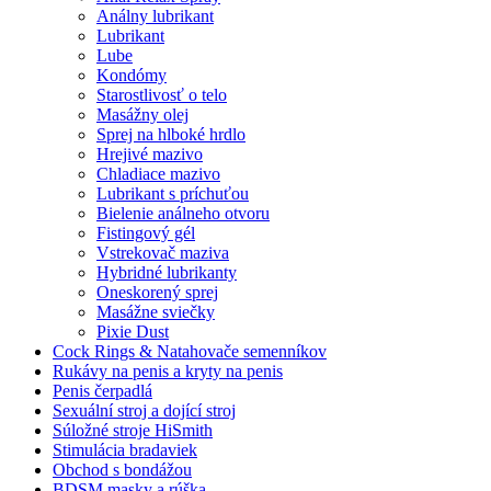
Análny lubrikant
Lubrikant
Lube
Kondómy
Starostlivosť o telo
Masážny olej
Sprej na hlboké hrdlo
Hrejivé mazivo
Chladiace mazivo
Lubrikant s príchuťou
Bielenie análneho otvoru
Fistingový gél
Vstrekovač maziva
Hybridné lubrikanty
Oneskorený sprej
Masážne sviečky
Pixie Dust
Cock Rings & Natahovače semenníkov
Rukávy na penis a kryty na penis
Penis čerpadlá
Sexuální stroj a dojící stroj
Súložné stroje HiSmith
Stimulácia bradaviek
Obchod s bondážou
BDSM masky a rúška