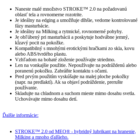
Naneste malé množstvo STROKE™ 2.0 na požadovanú
oblasť tela a rovnomerne rozotrite.
Je ideálny na edging a umožňuje dlhšie, vedome kontrolované
fázy masturbácie.
Je ideálny na Milking a rytmické, rovnomerné pohyby.
Je obľúbený pri masturbácii a poskytuje hodvábne jemný,
kĺzavý pocit na pokožke.
Kompatibilný s mnohými erotickými hračkami zo skla, kovu
alebo ABS/tvrdého plastu.
Vzhľadom na bohaté zloženie používajte striedmo.
Len na vonkajšie použitie. Nepoužívajte na podráždenú alebo
poranenú pokožku. Zabráňte kontaktu s očami.
Pred prvým použitím vyskúšajte na malej ploche pokožky
(napr. na predlaktí). Ak sa objaví podráždenie, prerušte
používanie.
Skladujte na chladnom a suchom mieste mimo dosahu svetla.
Uchovávajte mimo dosahu detí.
Ďalšie informácie:
STROKE™ 2.0 od MEO® - hybridný lubrikant na hranenie,
Milking a mnoho ďalšieho.