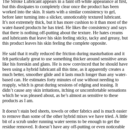
The Stroke Lubricant appears in a faint off-white appearance at first,
but this dissipates to completely clear once the product has been
worked into the skin. It starts with a similar consistency to gel,
before later turning into a slicker, unnoticeably textured lubricant.
It’s not extremely thick, but it has more cushion to it than most of the
water-based products he has tried. He likes the consistency and says
that there is nothing off-putting about the texture. He hates creams
and lubricants that leave his skin feeling sticky, tacky and greasy, but
this product leaves his skin feeling the complete opposite.
He said that it really reduced the friction during masturbation and it
felt particularly great to use something thicker around sensitive areas
like his foreskin and glans. He is now convinced that he should have
been using a hybrid lubricant all this time, as it apparently creates a
much better, smoother glide and it lasts much longer than any water-
based can. He estimates forty minutes of use without needing to
reapply, which is great during sessions of edging and teasing. It
didn’t cause any skin irritations, itching or uncomfortable sensations
which he was pleased about, as he’s almost as sensitive to these
products as I am.
It doesn’t stain bed sheets, towels or other fabrics and is much easier
to remove than some of the other hybrid mixes we have tried. A little
bit of a scrub under running water seems to be enough to get the
residue removed. It doesn’t have any off-putting or even noticeable