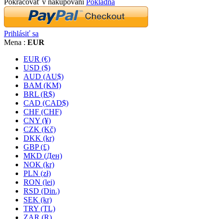
Pokračovať v nakupovaní
Pokladňa
Prihlásiť sa
Mena :
EUR
EUR (€)
USD ($)
AUD (AU$)
BAM (KM)
BRL (R$)
CAD (CAD$)
CHF (CHF)
CNY (¥)
CZK (Kč)
DKK (kr)
GBP (£)
MKD (Ден)
NOK (kr)
PLN (zł)
RON (lei)
RSD (Din.)
SEK (kr)
TRY (TL)
ZAR (R)