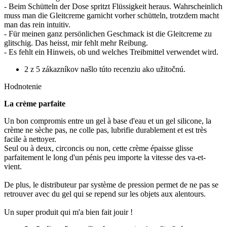
- Beim Schütteln der Dose spritzt Flüssigkeit heraus. Wahrscheinlich
muss man die Gleitcreme garnicht vorher schütteln, trotzdem macht
man das rein intuitiv.
- Für meinen ganz persönlichen Geschmack ist die Gleitcreme zu
glitschig. Das heisst, mir fehlt mehr Reibung.
- Es fehlt ein Hinweis, ob und welches Treibmittel verwendet wird.
2 z 5 zákazníkov našlo túto recenziu ako užitočnú.
Hodnotenie
La crème parfaite
Un bon compromis entre un gel à base d'eau et un gel silicone, la
crème ne sèche pas, ne colle pas, lubrifie durablement et est très
facile à nettoyer.
Seul ou à deux, circoncis ou non, cette crème épaisse glisse
parfaitement le long d'un pénis peu importe la vitesse des va-et-
vient.
De plus, le distributeur par système de pression permet de ne pas se
retrouver avec du gel qui se repend sur les objets aux alentours.
Un super produit qui m'a bien fait jouir !