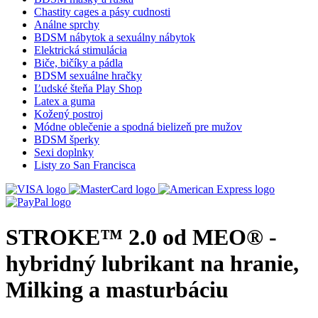
Chastity cages a pásy cudnosti
Análne sprchy
BDSM nábytok a sexuálny nábytok
Elektrická stimulácia
Biče, bičíky a pádla
BDSM sexuálne hračky
Ľudské šteňa Play Shop
Latex a guma
Kožený postroj
Módne oblečenie a spodná bielizeň pre mužov
BDSM šperky
Sexi doplnky
Listy zo San Francisca
STROKE™ 2.0 od MEO® -
hybridný lubrikant na hranie,
Milking a masturbáciu