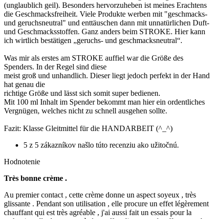
(unglaublich geil). Besonders hervorzuheben ist meines Erachtens
die Geschmacksfreiheit. Viele Produkte werben mit "geschmacks-
und geruchsneutral" und enttäuschen dann mit unnatürlichen Duft-
und Geschmacksstoffen. Ganz anders beim STROKE. Hier kann
ich wirtlich bestätigen „geruchs- und geschmacksneutral“.
Was mir als erstes am STROKE auffiel war die Größe des
Spenders. In der Regel sind diese
meist groß und unhandlich. Dieser liegt jedoch perfekt in der Hand
hat genau die
richtige Größe und lässt sich somit super bedienen.
Mit 100 ml Inhalt im Spender bekommt man hier ein ordentliches
Vergnügen, welches nicht zu schnell ausgehen sollte.
Fazit: Klasse Gleitmittel für die HANDARBEIT (^_^)
5 z 5 zákazníkov našlo túto recenziu ako užitočnú.
Hodnotenie
Très bonne crème .
Au premier contact , cette crème donne un aspect soyeux , très
glissante . Pendant son utilisation , elle procure un effet légèrement
chauffant qui est très agréable , j'ai aussi fait un essais pour la