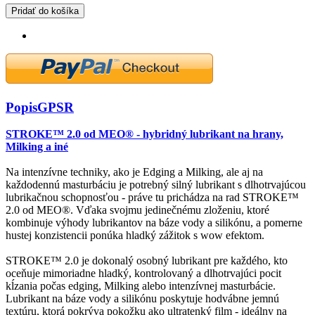
Pridať do košíka
Popis
GPSR
STROKE™ 2.0 od MEO® - hybridný lubrikant na hrany,
Milking a iné
Na intenzívne techniky, ako je Edging a Milking, ale aj na
každodennú masturbáciu je potrebný silný lubrikant s dlhotrvajúcou
lubrikačnou schopnosťou - práve tu prichádza na rad STROKE™
2.0 od MEO®. Vďaka svojmu jedinečnému zloženiu, ktoré
kombinuje výhody lubrikantov na báze vody a silikónu, a pomerne
hustej konzistencii ponúka hladký zážitok s wow efektom.
STROKE™ 2.0 je dokonalý osobný lubrikant pre každého, kto
oceňuje mimoriadne hladký, kontrolovaný a dlhotrvajúci pocit
kĺzania počas edging, Milking alebo intenzívnej masturbácie.
Lubrikant na báze vody a silikónu poskytuje hodvábne jemnú
textúru, ktorá pokrýva pokožku ako ultratenký film - ideálny na