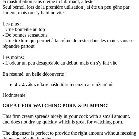
la masturbation sans crème ni lubrifiant, à tester !
Seul bémol, lors de la première utilisation j'ai été un peu gêné par
l'odeur, mais on s'y habitue vite.
Les plus :
- Une bouteille au top
- De bonnes sensations
- Une texture qui permet à la crème de rester dans les mains sans se
répandre partout
Les moins:
- L'odeur un peu désagréable au début, mais on s'y fait vite
En résumé, un belle découverte !
4 z 4 zákazníkov našlo túto recenziu ako užitočnú.
Hodnotenie
GREAT FOR WATCHING PORN & PUMPING!
This firm cream spreads nicely in your cock with a small amount,
and does not dry up quickly which is great for watching porn.
The dispenser is perfect to provide the right amount without messing
things up. Really like this.