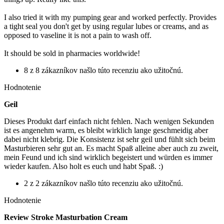
I also tried it with my pumping gear and worked perfectly. Provides
a tight seal you don't get by using regular lubes or creams, and as
opposed to vaseline it is not a pain to wash off.
It should be sold in pharmacies worldwide!
8 z 8 zákazníkov našlo túto recenziu ako užitočnú.
Hodnotenie
Geil
Dieses Produkt darf einfach nicht fehlen. Nach wenigen Sekunden
ist es angenehm warm, es bleibt wirklich lange geschmeidig aber
dabei nicht klebrig. Die Konsistenz ist sehr geil und fühlt sich beim
Masturbieren sehr gut an. Es macht Spaß alleine aber auch zu zweit,
mein Feund und ich sind wirklich begeistert und würden es immer
wieder kaufen. Also holt es euch und habt Spaß. :)
2 z 2 zákazníkov našlo túto recenziu ako užitočnú.
Hodnotenie
Review Stroke Masturbation Cream