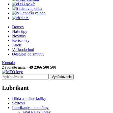
ελληνικά
Lietuvių kalba
Latviešu valoda
中文
Domov
Naše tipy
Novinky
Bestsellery
Akcie
Veľkoobchod
Odstúpiť od zmluvy
Kontakt
Zavolajte nám:
+49 2366 500 500
Vyhľadávanie
Lubrikant
Dildá a análne kolíky
Sextoys
Lubrikanty a kondómy
Anal Relax Spray