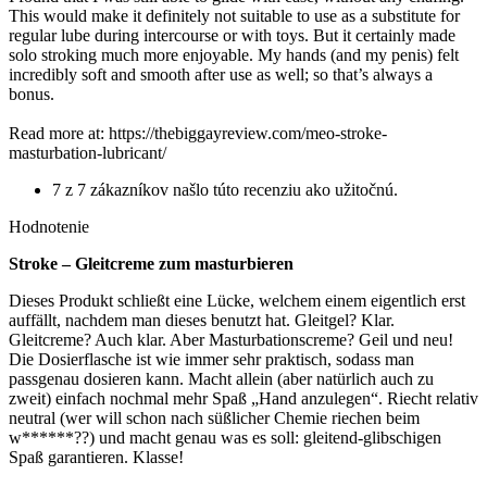
This would make it definitely not suitable to use as a substitute for
regular lube during intercourse or with toys. But it certainly made
solo stroking much more enjoyable. My hands (and my penis) felt
incredibly soft and smooth after use as well; so that’s always a
bonus.
Read more at: https://thebiggayreview.com/meo-stroke-
masturbation-lubricant/
7 z 7 zákazníkov našlo túto recenziu ako užitočnú.
Hodnotenie
Stroke – Gleitcreme zum masturbieren
Dieses Produkt schließt eine Lücke, welchem einem eigentlich erst
auffällt, nachdem man dieses benutzt hat. Gleitgel? Klar.
Gleitcreme? Auch klar. Aber Masturbationscreme? Geil und neu!
Die Dosierflasche ist wie immer sehr praktisch, sodass man
passgenau dosieren kann. Macht allein (aber natürlich auch zu
zweit) einfach nochmal mehr Spaß „Hand anzulegen“. Riecht relativ
neutral (wer will schon nach süßlicher Chemie riechen beim
w******??) und macht genau was es soll: gleitend-glibschigen
Spaß garantieren. Klasse!