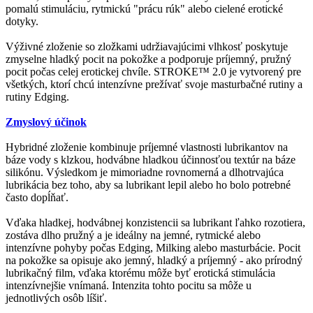
pomalú stimuláciu, rytmickú "prácu rúk" alebo cielené erotické
dotyky.
Výživné zloženie so zložkami udržiavajúcimi vlhkosť poskytuje
zmyselne hladký pocit na pokožke a podporuje príjemný, pružný
pocit počas celej erotickej chvíle. STROKE™ 2.0 je vytvorený pre
všetkých, ktorí chcú intenzívne prežívať svoje masturbačné rutiny a
rutiny Edging.
Zmyslový účinok
Hybridné zloženie kombinuje príjemné vlastnosti lubrikantov na
báze vody s klzkou, hodvábne hladkou účinnosťou textúr na báze
silikónu. Výsledkom je mimoriadne rovnomerná a dlhotrvajúca
lubrikácia bez toho, aby sa lubrikant lepil alebo ho bolo potrebné
často dopĺňať.
Vďaka hladkej, hodvábnej konzistencii sa lubrikant ľahko rozotiera,
zostáva dlho pružný a je ideálny na jemné, rytmické alebo
intenzívne pohyby počas Edging, Milking alebo masturbácie. Pocit
na pokožke sa opisuje ako jemný, hladký a príjemný - ako prírodný
lubrikačný film, vďaka ktorému môže byť erotická stimulácia
intenzívnejšie vnímaná. Intenzita tohto pocitu sa môže u
jednotlivých osôb líšiť.