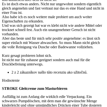
Es ist doch etwas anders. Nicht nur ungewohnt sondern eigentlich
gleich angenehm und fast vertraut nur das es eine Hand und nicht in
einer Frau ist.
Also habe ich es noch weitere male probiert um auch weiter
Eigenschaften zu erkunden.
Und was sich gezeigt hat war es klebt nicht wie andere Mittel oder
trocknet schnell fest. Auch ein unangenehmer Geruch ist nicht
vorhanden.
Aber das beste und für mich sehr positiv angenehme: es lässt sich
super einfach mit Wasser abwaschen. So muss Mann nicht gleich
die volle Reinigung via Dusche oder Badewanne vollziehen.
Kurz gesagt probieren lohnt sich.
Ist nicht nur für zuhause geeignet sondern auch mal für die
Druckbefreiung unterwegs.
2 z 2 zákazníkov našlo túto recenziu ako užitočnú.
Hodnotenie
STROKE Gleitcreme zum Masturbieren
Auffällig ist zum Anfang die wirklich edle Verpackung. Ein
schwarzes Pumpdöschen, mit dem man die gewünschte Menge
kinderleicht und ohne umständliches Drücken einer Tube dosieren