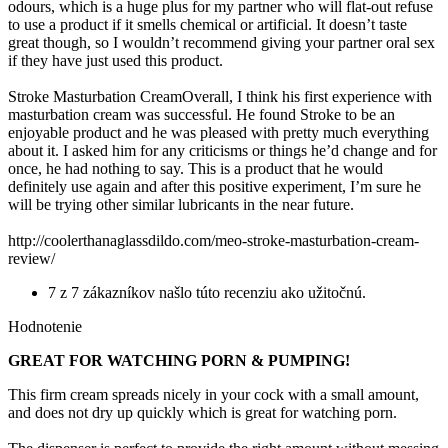
odours, which is a huge plus for my partner who will flat-out refuse
to use a product if it smells chemical or artificial. It doesn’t taste
great though, so I wouldn’t recommend giving your partner oral sex
if they have just used this product.
Stroke Masturbation CreamOverall, I think his first experience with
masturbation cream was successful. He found Stroke to be an
enjoyable product and he was pleased with pretty much everything
about it. I asked him for any criticisms or things he’d change and for
once, he had nothing to say. This is a product that he would
definitely use again and after this positive experiment, I’m sure he
will be trying other similar lubricants in the near future.
http://coolerthanaglassdildo.com/meo-stroke-masturbation-cream-
review/
7 z 7 zákazníkov našlo túto recenziu ako užitočnú.
Hodnotenie
GREAT FOR WATCHING PORN & PUMPING!
This firm cream spreads nicely in your cock with a small amount,
and does not dry up quickly which is great for watching porn.