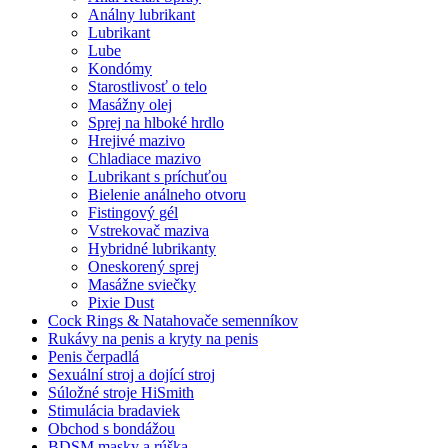
Análny lubrikant
Lubrikant
Lube
Kondómy
Starostlivosť o telo
Masážny olej
Sprej na hlboké hrdlo
Hrejivé mazivo
Chladiace mazivo
Lubrikant s príchuťou
Bielenie análneho otvoru
Fistingový gél
Vstrekovač maziva
Hybridné lubrikanty
Oneskorený sprej
Masážne sviečky
Pixie Dust
Cock Rings & Natahovače semenníkov
Rukávy na penis a kryty na penis
Penis čerpadlá
Sexuální stroj a dojící stroj
Súložné stroje HiSmith
Stimulácia bradaviek
Obchod s bondážou
BDSM masky a rúška