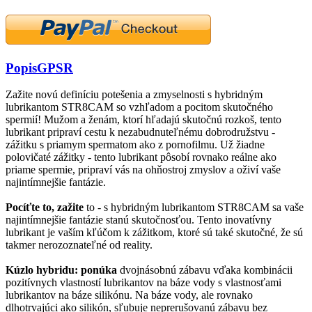
Popis
GPSR
Zažite novú definíciu potešenia a zmyselnosti s hybridným
lubrikantom STR8CAM so vzhľadom a pocitom skutočného
spermií! Mužom a ženám, ktorí hľadajú skutočnú rozkoš, tento
lubrikant pripraví cestu k nezabudnuteľnému dobrodružstvu -
zážitku s priamym spermatom ako z pornofilmu. Už žiadne
polovičaté zážitky - tento lubrikant pôsobí rovnako reálne ako
priame spermie, pripraví vás na ohňostroj zmyslov a oživí vaše
najintímnejšie fantázie.
Pocíťte to, zažite
to - s hybridným lubrikantom STR8CAM sa vaše
najintímnejšie fantázie stanú skutočnosťou. Tento inovatívny
lubrikant je vaším kľúčom k zážitkom, ktoré sú také skutočné, že sú
takmer nerozoznateľné od reality.
Kúzlo hybridu: ponúka
dvojnásobnú zábavu vďaka kombinácii
pozitívnych vlastností lubrikantov na báze vody s vlastnosťami
lubrikantov na báze silikónu. Na báze vody, ale rovnako
dlhotrvajúci ako silikón, sľubuje neprerušovanú zábavu bez