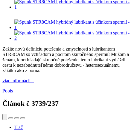
Zažite novú definíciu potešenia a zmyselnosti s lubrikantom
STR8CAM so vzhľadom a pocitom skutočného spermií! Mužom a
ženám, ktorí hľadajú skutočné potešenie, tento lubrikant vydláždi
cestu k nezabudnuteľnému dobrodružstvu - heterosexuálnemu
zážitku ako z porna.
viac informácií...
Popis
Článok č
3739/237
Tlač