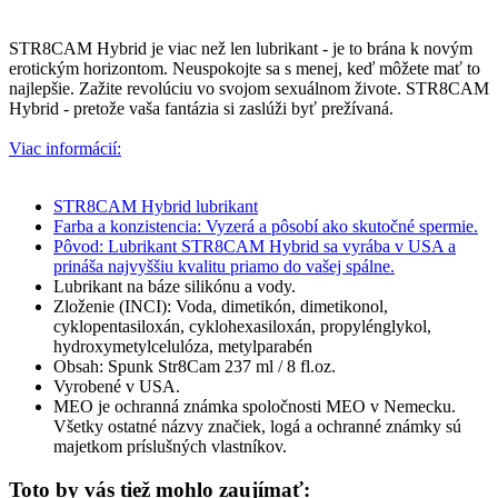
STR8CAM Hybrid je viac než len lubrikant - je to brána k novým
erotickým horizontom. Neuspokojte sa s menej, keď môžete mať to
najlepšie. Zažite revolúciu vo svojom sexuálnom živote. STR8CAM
Hybrid - pretože vaša fantázia si zaslúži byť prežívaná.
Viac informácií:
STR8CAM Hybrid lubrikant
Farba a konzistencia: Vyzerá a pôsobí ako skutočné spermie.
Pôvod: Lubrikant STR8CAM Hybrid sa vyrába v USA a
prináša najvyššiu kvalitu priamo do vašej spálne.
Lubrikant na báze silikónu a vody.
Zloženie (INCI): Voda, dimetikón, dimetikonol,
cyklopentasiloxán, cyklohexasiloxán, propylénglykol,
hydroxymetylcelulóza, metylparabén
Obsah: Spunk Str8Cam 237 ml / 8 fl.oz.
Vyrobené v USA.
MEO je ochranná známka spoločnosti MEO v Nemecku.
Všetky ostatné názvy značiek, logá a ochranné známky sú
majetkom príslušných vlastníkov.
Toto by vás tiež mohlo zaujímať: