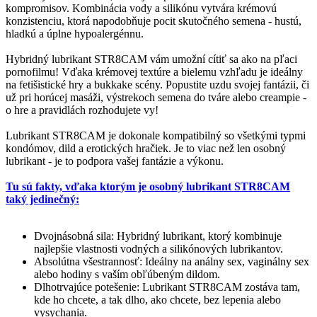
kompromisov. Kombinácia vody a silikónu vytvára krémovú
konzistenciu, ktorá napodobňuje pocit skutočného semena - hustú,
hladkú a úplne hypoalergénnu.
Hybridný lubrikant STR8CAM vám umožní cítiť sa ako na pľaci
pornofilmu! Vďaka krémovej textúre a bielemu vzhľadu je ideálny
na fetišistické hry a bukkake scény. Popustite uzdu svojej fantázii, či
už pri horúcej masáži, výstrekoch semena do tváre alebo creampie -
o hre a pravidlách rozhodujete vy!
Lubrikant STR8CAM je dokonale kompatibilný so všetkými typmi
kondómov, dild a erotických hračiek. Je to viac než len osobný
lubrikant - je to podpora vašej fantázie a výkonu.
Tu sú fakty, vďaka ktorým je osobný lubrikant STR8CAM
taký jedinečný:
Dvojnásobná sila: Hybridný lubrikant, ktorý kombinuje
najlepšie vlastnosti vodných a silikónových lubrikantov.
Absolútna všestrannosť: Ideálny na análny sex, vaginálny sex
alebo hodiny s vaším obľúbeným dildom.
Dlhotrvajúce potešenie: Lubrikant STR8CAM zostáva tam,
kde ho chcete, a tak dlho, ako chcete, bez lepenia alebo
vysychania.