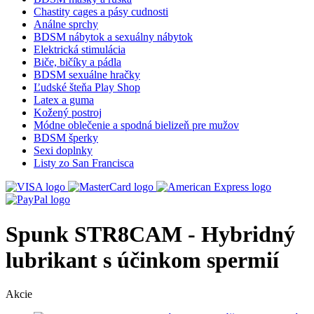
Chastity cages a pásy cudnosti
Análne sprchy
BDSM nábytok a sexuálny nábytok
Elektrická stimulácia
Biče, bičíky a pádla
BDSM sexuálne hračky
Ľudské šteňa Play Shop
Latex a guma
Kožený postroj
Módne oblečenie a spodná bielizeň pre mužov
BDSM šperky
Sexi doplnky
Listy zo San Francisca
Spunk STR8CAM - Hybridný
lubrikant s účinkom spermií
Akcie