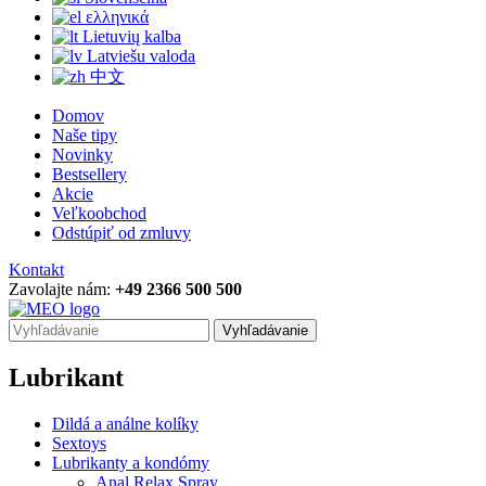
ελληνικά
Lietuvių kalba
Latviešu valoda
中文
Domov
Naše tipy
Novinky
Bestsellery
Akcie
Veľkoobchod
Odstúpiť od zmluvy
Kontakt
Zavolajte nám:
+49 2366 500 500
Vyhľadávanie
Lubrikant
Dildá a análne kolíky
Sextoys
Lubrikanty a kondómy
Anal Relax Spray