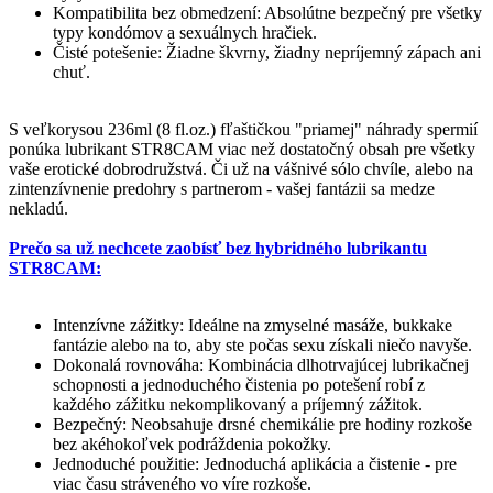
Kompatibilita bez obmedzení: Absolútne bezpečný pre všetky
typy kondómov a sexuálnych hračiek.
Čisté potešenie: Žiadne škvrny, žiadny nepríjemný zápach ani
chuť.
S veľkorysou 236ml (8 fl.oz.) fľaštičkou "priamej" náhrady spermií
ponúka lubrikant STR8CAM viac než dostatočný obsah pre všetky
vaše erotické dobrodružstvá. Či už na vášnivé sólo chvíle, alebo na
zintenzívnenie predohry s partnerom - vašej fantázii sa medze
nekladú.
Prečo sa už nechcete zaobísť bez hybridného lubrikantu
STR8CAM:
Intenzívne zážitky: Ideálne na zmyselné masáže, bukkake
fantázie alebo na to, aby ste počas sexu získali niečo navyše.
Dokonalá rovnováha: Kombinácia dlhotrvajúcej lubrikačnej
schopnosti a jednoduchého čistenia po potešení robí z
každého zážitku nekomplikovaný a príjemný zážitok.
Bezpečný: Neobsahuje drsné chemikálie pre hodiny rozkoše
bez akéhokoľvek podráždenia pokožky.
Jednoduché použitie: Jednoduchá aplikácia a čistenie - pre
viac času stráveného vo víre rozkoše.