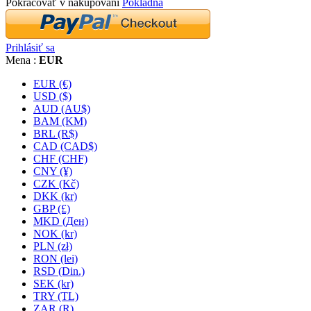
Pokračovať v nakupovaní
Pokladňa
Prihlásiť sa
Mena :
EUR
EUR (€)
USD ($)
AUD (AU$)
BAM (KM)
BRL (R$)
CAD (CAD$)
CHF (CHF)
CNY (¥)
CZK (Kč)
DKK (kr)
GBP (£)
MKD (Ден)
NOK (kr)
PLN (zł)
RON (lei)
RSD (Din.)
SEK (kr)
TRY (TL)
ZAR (R)