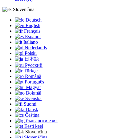
Slovenčina
Deutsch
English
Français
Español
Italiano
Nederlands
Polski
日本語
Русский
Türkçe
Română
Português
Magyar
Bokmål
Svenska
Suomi
Dansk
Čeština
български език
Eesti keel
Slovenčina
Slovenščina