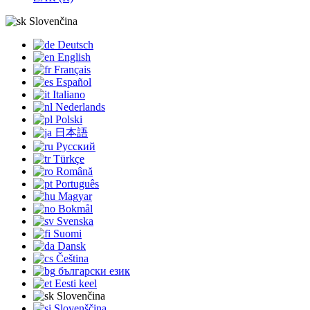
Slovenčina
Deutsch
English
Français
Español
Italiano
Nederlands
Polski
日本語
Русский
Türkçe
Română
Português
Magyar
Bokmål
Svenska
Suomi
Dansk
Čeština
български език
Eesti keel
Slovenčina
Slovenščina