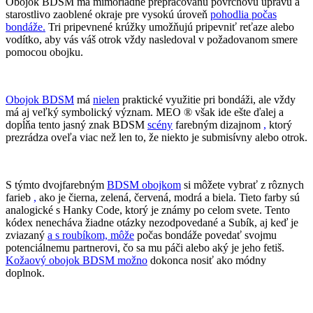
Obojok BDSM má mimoriadne prepracovanú povrchovú úpravu a
starostlivo zaoblené okraje pre vysokú úroveň
pohodlia počas
bondáže.
Tri pripevnené krúžky umožňujú pripevniť reťaze alebo
vodítko, aby vás váš otrok vždy nasledoval v požadovanom smere
pomocou obojku.
Obojok BDSM
má
nielen
praktické využitie pri bondáži, ale vždy
má aj veľký symbolický význam. MEO ® však ide ešte ďalej a
dopĺňa tento jasný znak BDSM
scény
farebným dizajnom
,
ktorý
prezrádza oveľa viac než len to, že niekto je submisívny alebo otrok.
S týmto dvojfarebným
BDSM obojkom
si môžete vybrať z rôznych
farieb
,
ako je čierna, zelená, červená, modrá a biela. Tieto farby sú
analogické s Hanky Code, ktorý je známy po celom svete. Tento
kódex nenecháva žiadne otázky nezodpovedané a Subík, aj keď je
zviazaný
a s roubíkom, môže
počas bondáže povedať svojmu
potenciálnemu partnerovi, čo sa mu páči alebo aký je jeho fetiš.
Kožaový obojok BDSM možno
dokonca nosiť ako módny
doplnok.