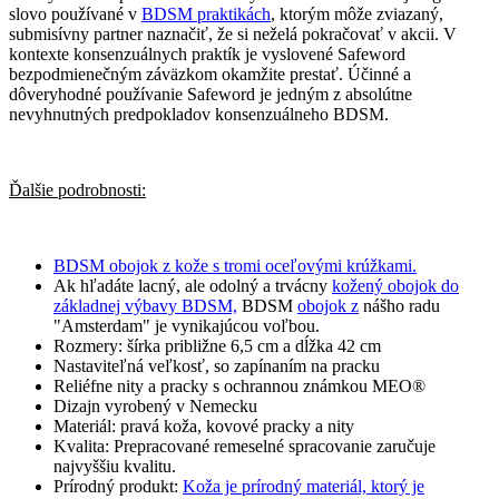
slovo používané v
BDSM praktikách
, ktorým môže zviazaný,
submisívny partner naznačiť, že si neželá pokračovať v akcii. V
kontexte konsenzuálnych praktík je vyslovené Safeword
bezpodmienečným záväzkom okamžite prestať. Účinné a
dôveryhodné používanie Safeword je jedným z absolútne
nevyhnutných predpokladov konsenzuálneho BDSM.
Ďalšie podrobnosti:
BDSM obojok z kože s tromi oceľovými krúžkami.
Ak hľadáte lacný, ale odolný a trvácny
kožený obojok do
základnej výbavy BDSM,
BDSM
obojok z
nášho radu
"Amsterdam" je vynikajúcou voľbou.
Rozmery: šírka približne 6,5 cm a dĺžka 42 cm
Nastaviteľná veľkosť, so zapínaním na pracku
Reliéfne nity a pracky s ochrannou známkou MEO®
Dizajn vyrobený v Nemecku
Materiál: pravá koža, kovové pracky a nity
Kvalita: Prepracované remeselné spracovanie zaručuje
najvyššiu kvalitu.
Prírodný produkt:
Koža je prírodný materiál, ktorý je