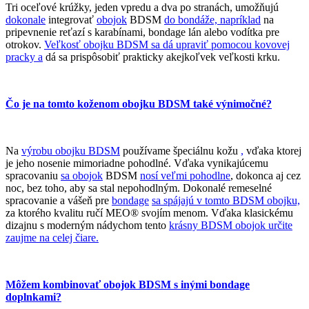
Tri oceľové krúžky, jeden vpredu a dva po stranách, umožňujú
dokonale
integrovať
obojok
BDSM
do bondáže, napríklad
na
pripevnenie reťazí s karabínami, bondage lán alebo vodítka pre
otrokov.
Veľkosť obojku BDSM sa dá upraviť pomocou kovovej
pracky a
dá sa prispôsobiť prakticky akejkoľvek veľkosti krku.
Čo je na tomto koženom obojku BDSM také výnimočné?
Na
výrobu obojku BDSM
používame špeciálnu kožu
,
vďaka ktorej
je jeho nosenie mimoriadne pohodlné. Vďaka vynikajúcemu
spracovaniu
sa obojok
BDSM
nosí veľmi pohodlne
, dokonca aj cez
noc, bez toho, aby sa stal nepohodlným. Dokonalé remeselné
spracovanie a vášeň pre
bondage
sa spájajú v tomto BDSM obojku,
za ktorého kvalitu ručí MEO® svojím menom. Vďaka klasickému
dizajnu s moderným nádychom tento
krásny BDSM obojok určite
zaujme na celej čiare.
Môžem kombinovať obojok BDSM s inými bondage
doplnkami?