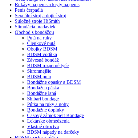
Rukávy na penis a kryty na penis
Penis čerpadlá
Sexuální stroj a dojící stroj
Súložné stroje HiSmith
Stimulácia bradaviek
Obchod s bondážou
Putá na ruky
Členkové putá
Obojky BDSM
BDSM vodítka
Závesná bondáž
BDSM rozperné tyče
Skromnejšie
BDSM puto
Bondážne opasky a BDSM
Bondážna páska
Bondážne laná
Shibari bondage
Pútka na ruky a nohy
Bondážne doplnky
Časový zámok Self Bondage
Lekárske obmedzenia
Vlastné otroctvo
BDSM nápady na darčeky
BDSM masky a rúška