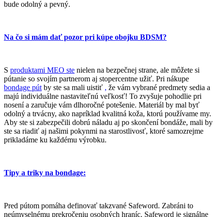
bude odolný a pevný.
Na čo si mám dať pozor pri kúpe obojku BDSM?
S
produktami MEO ste
nielen na bezpečnej strane, ale môžete si
pútanie so svojím partnerom aj stopercentne užiť. Pri nákupe
bondage pút
by ste sa mali uistiť
,
že vám vybrané predmety sedia a
majú individuálne nastaviteľnú veľkosť! To zvyšuje pohodlie pri
nosení a zaručuje vám dlhoročné potešenie. Materiál by mal byť
odolný a trvácny, ako napríklad kvalitná koža, ktorú používame my.
Aby ste si zabezpečili dobrú náladu aj po skončení bondáže, mali by
ste sa riadiť aj našimi pokynmi na starostlivosť, ktoré samozrejme
prikladáme ku každému výrobku.
Tipy a triky na bondage:
Pred pútom pomáha definovať takzvané Safeword. Zabráni to
neúmyselnému prekročeniu osobných hraníc. Safeword je signálne