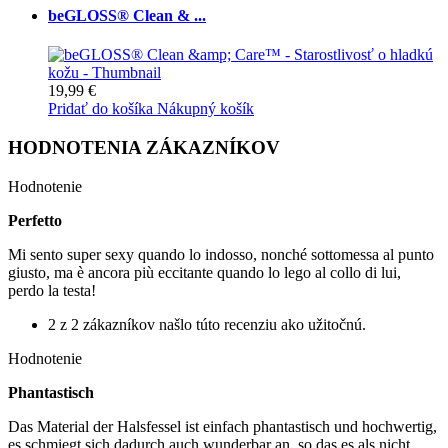
beGLOSS® Clean & ...
19,99 €
Pridať do košíka
Nákupný košík
HODNOTENIA ZÁKAZNÍKOV
Hodnotenie
Perfetto
Mi sento super sexy quando lo indosso, nonché sottomessa al punto
giusto, ma è ancora più eccitante quando lo lego al collo di lui,
perdo la testa!
2 z 2 zákazníkov našlo túto recenziu ako užitočnú.
Hodnotenie
Phantastisch
Das Material der Halsfessel ist einfach phantastisch und hochwertig,
es schmiegt sich dadurch auch wunderbar an, so das es als nicht