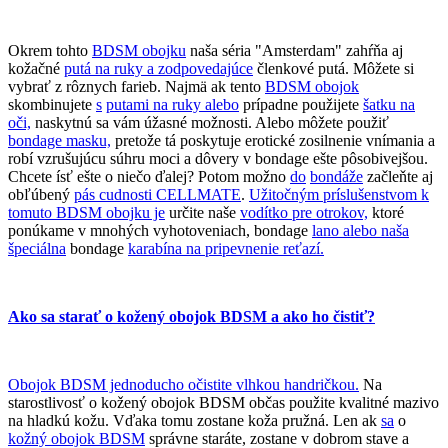
Okrem tohto
BDSM obojku
naša séria "Amsterdam" zahŕňa aj
kožačné
putá na ruky a zodpovedajúce
členkové putá. Môžete si
vybrať z rôznych farieb. Najmä ak tento
BDSM obojok
skombinujete
s
putami na ruky alebo
prípadne použijete
šatku na
oči,
naskytnú sa vám úžasné možnosti. Alebo môžete použiť
bondage masku,
pretože tá poskytuje erotické zosilnenie vnímania a
robí vzrušujúcu súhru moci a dôvery v bondage ešte pôsobivejšou.
Chcete ísť ešte o niečo ďalej? Potom možno
do
bondáže
začleňte aj
obľúbený
pás cudnosti CELLMATE
.
Užitočným príslušenstvom k
tomuto BDSM obojku je
určite naše
vodítko pre otrokov,
ktoré
ponúkame v mnohých vyhotoveniach, bondage
lano alebo naša
špeciálna
bondage
karabína na pripevnenie reťazí.
Ako sa starať o kožený obojok BDSM a ako ho čistiť?
Obojok BDSM jednoducho očistite vlhkou handričkou.
Na
starostlivosť o kožený obojok BDSM občas použite kvalitné mazivo
na hladkú kožu. Vďaka tomu zostane koža pružná. Len ak
sa
o
kožný obojok BDSM
správne staráte, zostane v dobrom stave a