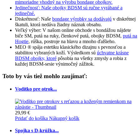
mimoriadne vhodný na výrobu bondage obojkov.
Jedinečnosť: Naše obojky BDSM sú ručne vyrábané a
jedinečné.
Diskrétnosť: Naše
bondage výrobky sa dodávajú
v diskrétnej
škatuli, ktorá nedáva žiadny náznak obsahu.
Veľký výber: V našom online obchode s bondážou nájdete
biče SM, putá na ruky, členkové putá, obojky BDSM,
putá na
Hogtie
, rúška, postroje na hlavu a mnoho ďalšieho.
MEO ® spája estetiku klasického dizajnu s pevnosťou a
stabilitou vybraných koží. Výsledkom sú
úchvatne krásne
BDSM obojky, ktoré
pôsobia na všetky zmysly a robia z
každej BDSM-sesie výnimočný zážitok.
Toto by vás tiež mohlo zaujímať:
Vodítko pre otrok...
29,99 €
Pridať do košíka
Nákupný košík
Spojka s D-krúžka...