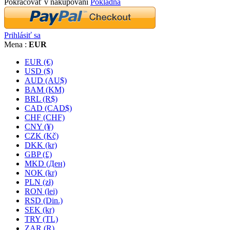
Pokračovať v nakupovaní
Pokladňa
Prihlásiť sa
Mena :
EUR
EUR (€)
USD ($)
AUD (AU$)
BAM (KM)
BRL (R$)
CAD (CAD$)
CHF (CHF)
CNY (¥)
CZK (Kč)
DKK (kr)
GBP (£)
MKD (Ден)
NOK (kr)
PLN (zł)
RON (lei)
RSD (Din.)
SEK (kr)
TRY (TL)
ZAR (R)