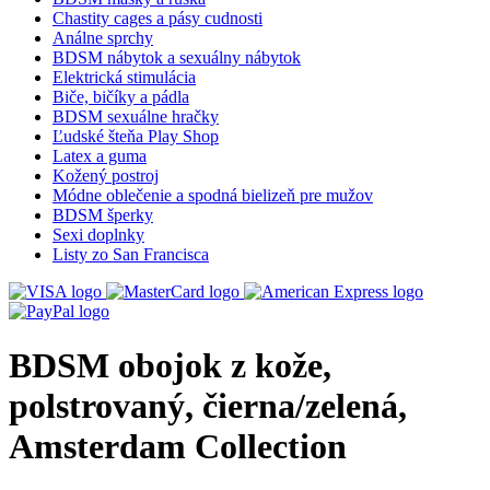
Chastity cages a pásy cudnosti
Análne sprchy
BDSM nábytok a sexuálny nábytok
Elektrická stimulácia
Biče, bičíky a pádla
BDSM sexuálne hračky
Ľudské šteňa Play Shop
Latex a guma
Kožený postroj
Módne oblečenie a spodná bielizeň pre mužov
BDSM šperky
Sexi doplnky
Listy zo San Francisca
BDSM obojok z kože,
polstrovaný, čierna/zelená,
Amsterdam Collection