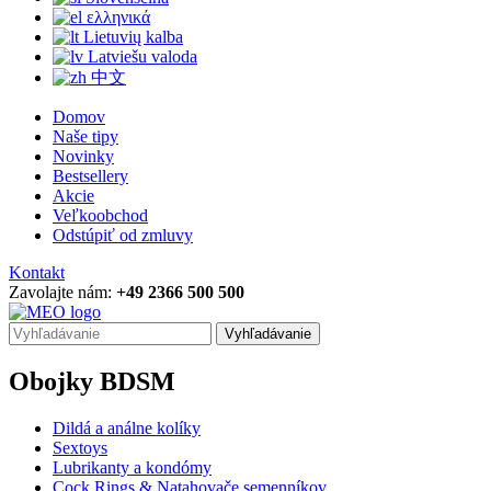
ελληνικά
Lietuvių kalba
Latviešu valoda
中文
Domov
Naše tipy
Novinky
Bestsellery
Akcie
Veľkoobchod
Odstúpiť od zmluvy
Kontakt
Zavolajte nám:
+49 2366 500 500
Vyhľadávanie
Obojky BDSM
Dildá a análne kolíky
Sextoys
Lubrikanty a kondómy
Cock Rings & Natahovače semenníkov