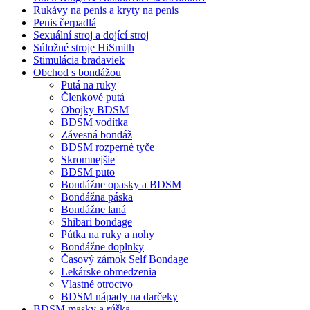
Rukávy na penis a kryty na penis
Penis čerpadlá
Sexuální stroj a dojící stroj
Súložné stroje HiSmith
Stimulácia bradaviek
Obchod s bondážou
Putá na ruky
Členkové putá
Obojky BDSM
BDSM vodítka
Závesná bondáž
BDSM rozperné tyče
Skromnejšie
BDSM puto
Bondážne opasky a BDSM
Bondážna páska
Bondážne laná
Shibari bondage
Pútka na ruky a nohy
Bondážne doplnky
Časový zámok Self Bondage
Lekárske obmedzenia
Vlastné otroctvo
BDSM nápady na darčeky
BDSM masky a rúška