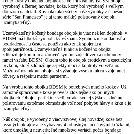
Tento krásny bondage doplnok je veľmi kvalitný BDSM obojok
vyrobený z čiernej hovädzej kože, ktorý bol vyrobený s veľkým
dôrazom na detail. Rovnako ako všetky naše výrobky z úspešnej
série "San Francisco" je aj tento mäkký polstrovaný obojok
uzamykateľný.
Uzamykateľný kožený bondage obojok je viac než len doplnok, v
BDSM má hlboký symbolický význam. Symbolizuje oddanosť a
podriadenosť a často sa používa ako znak spojenia a
spolupatričnosti. Uzamykateľná funkcia koženého obojku
zdôrazňuje kontrolu a zároveň symbolizuje dôveru a ochranu v
rámci vzťahu BDSM. Okrem toho je obojok erotickým a estetickým
prvkom, ktorý zdôrazňuje aspekty moci a kontroly vo vzťahu.
Možnosť uzamknúť obojok si vyžaduje vysokú mieru vzájomnej
dôvery a rešpektu medzi partnermi.
Na výrobu tohto obojku BDSM je potrebných mnoho krokov. Už
samotné spracovanie kože je oveľa zložitejšie ako pri iných
obojkoch. Obojok perfektne sedí, vďaka svojej výške a silnému
polstrovaniu extrémne obmedzuje voľnosť pohybu hlavy a krku a je
uzamykateľný.
Náš obojok je vyrobený z viacvrstvovej šitej hovädzej kože bez
rezaných okrajov a je vybavený 4 robustnými oceľovými krúžkami,
ktoré umožňujú neuveriteľné množstvo variácií počas bondage