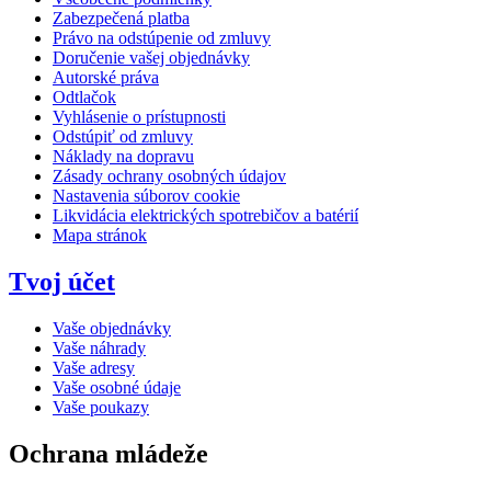
Zabezpečená platba
Právo na odstúpenie od zmluvy
Doručenie vašej objednávky
Autorské práva
Odtlačok
Vyhlásenie o prístupnosti
Odstúpiť od zmluvy
Náklady na dopravu
Zásady ochrany osobných údajov
Nastavenia súborov cookie
Likvidácia elektrických spotrebičov a batérií
Mapa stránok
Tvoj účet
Vaše objednávky
Vaše náhrady
Vaše adresy
Vaše osobné údaje
Vaše poukazy
Ochrana mládeže