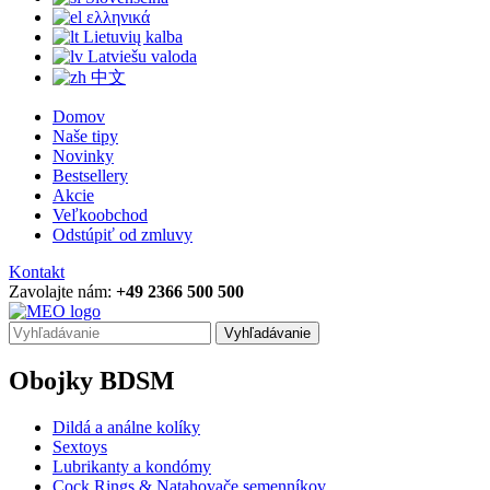
ελληνικά
Lietuvių kalba
Latviešu valoda
中文
Domov
Naše tipy
Novinky
Bestsellery
Akcie
Veľkoobchod
Odstúpiť od zmluvy
Kontakt
Zavolajte nám:
+49 2366 500 500
Vyhľadávanie
Obojky BDSM
Dildá a análne kolíky
Sextoys
Lubrikanty a kondómy
Cock Rings & Natahovače semenníkov