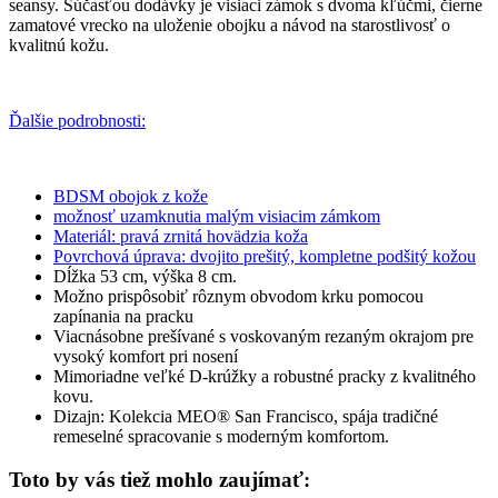
seansy. Súčasťou dodávky je visiaci zámok s dvoma kľúčmi, čierne
zamatové vrecko na uloženie obojku a návod na starostlivosť o
kvalitnú kožu.
Ďalšie podrobnosti:
BDSM obojok z kože
možnosť uzamknutia malým visiacim zámkom
Materiál: pravá zrnitá hovädzia koža
Povrchová úprava: dvojito prešitý, kompletne podšitý kožou
Dĺžka 53 cm, výška 8 cm.
Možno prispôsobiť rôznym obvodom krku pomocou
zapínania na pracku
Viacnásobne prešívané s voskovaným rezaným okrajom pre
vysoký komfort pri nosení
Mimoriadne veľké D-krúžky a robustné pracky z kvalitného
kovu.
Dizajn: Kolekcia MEO® San Francisco, spája tradičné
remeselné spracovanie s moderným komfortom.
Toto by vás tiež mohlo zaujímať: