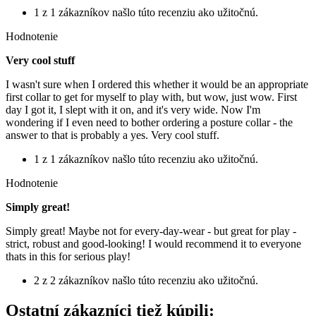
1 z 1 zákazníkov našlo túto recenziu ako užitočnú.
Hodnotenie
Very cool stuff
I wasn't sure when I ordered this whether it would be an appropriate
first collar to get for myself to play with, but wow, just wow. First
day I got it, I slept with it on, and it's very wide. Now I'm
wondering if I even need to bother ordering a posture collar - the
answer to that is probably a yes. Very cool stuff.
1 z 1 zákazníkov našlo túto recenziu ako užitočnú.
Hodnotenie
Simply great!
Simply great! Maybe not for every-day-wear - but great for play -
strict, robust and good-looking! I would recommend it to everyone
thats in this for serious play!
2 z 2 zákazníkov našlo túto recenziu ako užitočnú.
Ostatní zákazníci tiež kúpili: