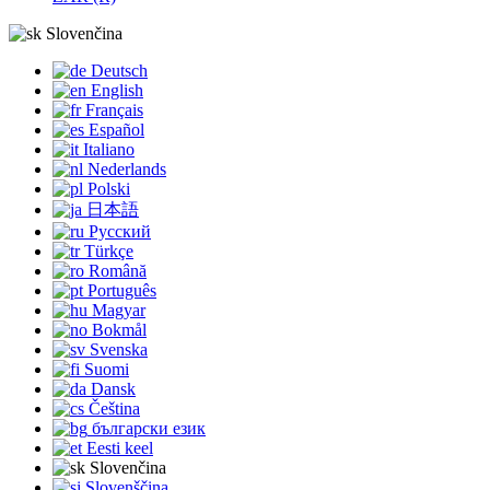
Slovenčina
Deutsch
English
Français
Español
Italiano
Nederlands
Polski
日本語
Русский
Türkçe
Română
Português
Magyar
Bokmål
Svenska
Suomi
Dansk
Čeština
български език
Eesti keel
Slovenčina
Slovenščina