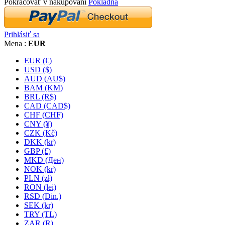
Pokračovať v nakupovaní
Pokladňa
Prihlásiť sa
Mena :
EUR
EUR (€)
USD ($)
AUD (AU$)
BAM (KM)
BRL (R$)
CAD (CAD$)
CHF (CHF)
CNY (¥)
CZK (Kč)
DKK (kr)
GBP (£)
MKD (Ден)
NOK (kr)
PLN (zł)
RON (lei)
RSD (Din.)
SEK (kr)
TRY (TL)
ZAR (R)