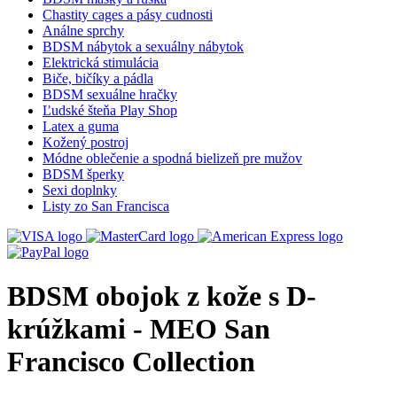
Chastity cages a pásy cudnosti
Análne sprchy
BDSM nábytok a sexuálny nábytok
Elektrická stimulácia
Biče, bičíky a pádla
BDSM sexuálne hračky
Ľudské šteňa Play Shop
Latex a guma
Kožený postroj
Módne oblečenie a spodná bielizeň pre mužov
BDSM šperky
Sexi doplnky
Listy zo San Francisca
BDSM obojok z kože s D-
krúžkami - MEO San
Francisco Collection