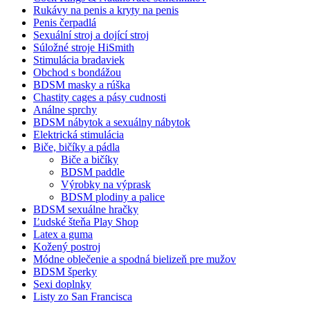
Rukávy na penis a kryty na penis
Penis čerpadlá
Sexuální stroj a dojící stroj
Súložné stroje HiSmith
Stimulácia bradaviek
Obchod s bondážou
BDSM masky a rúška
Chastity cages a pásy cudnosti
Análne sprchy
BDSM nábytok a sexuálny nábytok
Elektrická stimulácia
Biče, bičíky a pádla
Biče a bičíky
BDSM paddle
Výrobky na výprask
BDSM plodiny a palice
BDSM sexuálne hračky
Ľudské šteňa Play Shop
Latex a guma
Kožený postroj
Módne oblečenie a spodná bielizeň pre mužov
BDSM šperky
Sexi doplnky
Listy zo San Francisca