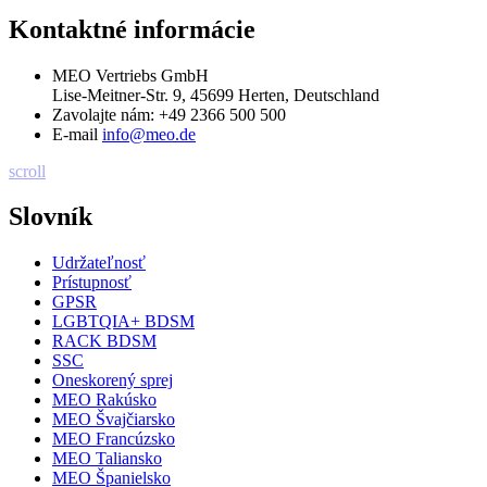
Kontaktné informácie
MEO Vertriebs GmbH
Lise-Meitner-Str. 9, 45699 Herten, Deutschland
Zavolajte nám:
+49 2366 500 500
E-mail
info@meo.de
scroll
Slovník
Udržateľnosť
Prístupnosť
GPSR
LGBTQIA+ BDSM
RACK BDSM
SSC
Oneskorený sprej
MEO Rakúsko
MEO Švajčiarsko
MEO Francúzsko
MEO Taliansko
MEO Španielsko