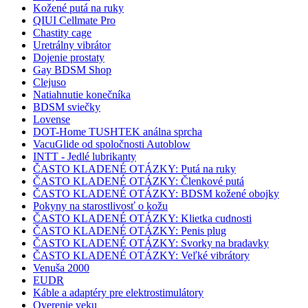
Kožené putá na ruky
QIUI Cellmate Pro
Chastity cage
Uretrálny vibrátor
Dojenie prostaty
Gay BDSM Shop
Clejuso
Natiahnutie konečníka
BDSM sviečky
Lovense
DOT-Home TUSHTEK análna sprcha
VacuGlide od spoločnosti Autoblow
INTT - Jedlé lubrikanty
ČASTO KLADENÉ OTÁZKY: Putá na ruky
ČASTO KLADENÉ OTÁZKY: Členkové putá
ČASTO KLADENÉ OTÁZKY: BDSM kožené obojky
Pokyny na starostlivosť o kožu
ČASTO KLADENÉ OTÁZKY: Klietka cudnosti
ČASTO KLADENÉ OTÁZKY: Penis plug
ČASTO KLADENÉ OTÁZKY: Svorky na bradavky
ČASTO KLADENÉ OTÁZKY: Veľké vibrátory
Venuša 2000
EUDR
Káble a adaptéry pre elektrostimulátory
Overenie veku