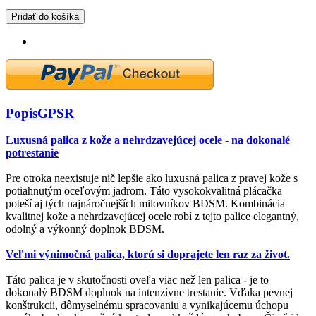
Pridať do košíka
Popis
GPSR
Luxusná palica z kože a nehrdzavejúcej ocele - na dokonalé
potrestanie
Pre otroka neexistuje nič lepšie ako luxusná palica z pravej kože s
potiahnutým oceľovým jadrom. Táto vysokokvalitná plácačka
poteší aj tých najnáročnejších milovníkov BDSM. Kombinácia
kvalitnej kože a nehrdzavejúcej ocele robí z tejto palice elegantný,
odolný a výkonný doplnok BDSM.
Veľmi výnimočná palica, ktorú si doprajete len raz za život.
Táto palica je v skutočnosti oveľa viac než len palica - je to
dokonalý BDSM doplnok na intenzívne trestanie. Vďaka pevnej
konštrukcii, dômyselnému spracovaniu a vynikajúcemu úchopu