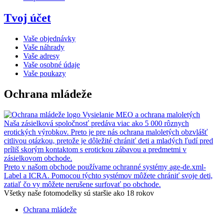
Tvoj účet
Vaše objednávky
Vaše náhrady
Vaše adresy
Vaše osobné údaje
Vaše poukazy
Ochrana mládeže
Vysielanie MEO a ochrana maloletých
Naša zásielková spoločnosť predáva viac ako 5 000 rôznych
erotických výrobkov. Preto je pre nás ochrana maloletých obzvlášť
citlivou otázkou, pretože je dôležité chrániť deti a mladých ľudí pred
príliš skorým kontaktom s erotickou zábavou a predmetmi v
zásielkovom obchode.
Preto v našom obchode používame ochranné systémy age-de.xml-
Label a ICRA. Pomocou týchto systémov môžete chrániť svoje deti,
zatiaľ čo vy môžete nerušene surfovať po obchode.
Všetky naše fotomodelky sú staršie ako 18 rokov
Ochrana mládeže