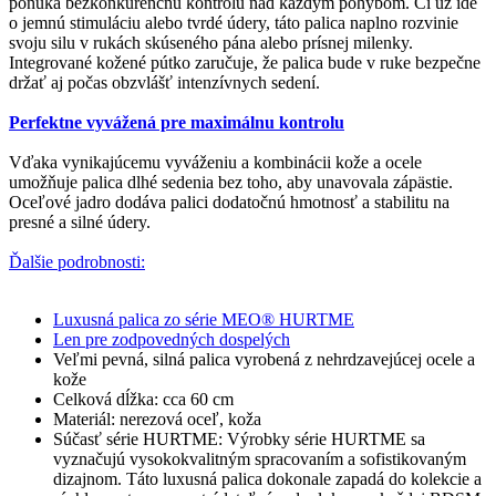
ponúka bezkonkurenčnú kontrolu nad každým pohybom. Či už ide
o jemnú stimuláciu alebo tvrdé údery, táto palica naplno rozvinie
svoju silu v rukách skúseného pána alebo prísnej milenky.
Integrované kožené pútko zaručuje, že palica bude v ruke bezpečne
držať aj počas obzvlášť intenzívnych sedení.
Perfektne vyvážená pre maximálnu kontrolu
Vďaka vynikajúcemu vyváženiu a kombinácii kože a ocele
umožňuje palica dlhé sedenia bez toho, aby unavovala zápästie.
Oceľové jadro dodáva palici dodatočnú hmotnosť a stabilitu na
presné a silné údery.
Ďalšie podrobnosti:
Luxusná palica zo série MEO® HURTME
Len pre zodpovedných dospelých
Veľmi pevná, silná palica vyrobená z nehrdzavejúcej ocele a
kože
Celková dĺžka: cca 60 cm
Materiál: nerezová oceľ, koža
Súčasť série HURTME: Výrobky série HURTME sa
vyznačujú vysokokvalitným spracovaním a sofistikovaným
dizajnom. Táto luxusná palica dokonale zapadá do kolekcie a