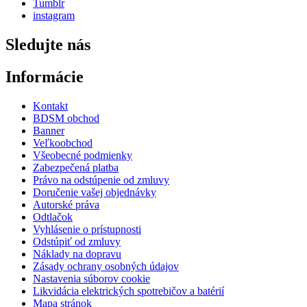
Tumblr
instagram
Sledujte nás
Informácie
Kontakt
BDSM obchod
Banner
Veľkoobchod
Všeobecné podmienky
Zabezpečená platba
Právo na odstúpenie od zmluvy
Doručenie vašej objednávky
Autorské práva
Odtlačok
Vyhlásenie o prístupnosti
Odstúpiť od zmluvy
Náklady na dopravu
Zásady ochrany osobných údajov
Nastavenia súborov cookie
Likvidácia elektrických spotrebičov a batérií
Mapa stránok