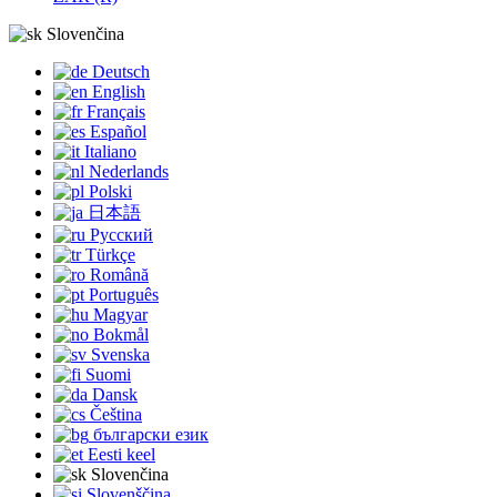
Slovenčina
Deutsch
English
Français
Español
Italiano
Nederlands
Polski
日本語
Русский
Türkçe
Română
Português
Magyar
Bokmål
Svenska
Suomi
Dansk
Čeština
български език
Eesti keel
Slovenčina
Slovenščina