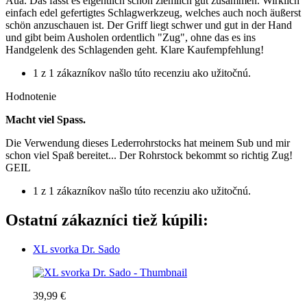
Aua. Das fasst es eigentlich schon ziemlich gut zusammen. Wirklich
einfach edel gefertigtes Schlagwerkzeug, welches auch noch äußerst
schön anzuschauen ist. Der Griff liegt schwer und gut in der Hand
und gibt beim Ausholen ordentlich "Zug", ohne das es ins
Handgelenk des Schlagenden geht. Klare Kaufempfehlung!
1 z 1 zákazníkov našlo túto recenziu ako užitočnú.
Hodnotenie
Macht viel Spass.
Die Verwendung dieses Lederrohrstocks hat meinem Sub und mir
schon viel Spaß bereitet... Der Rohrstock bekommt so richtig Zug!
GEIL
1 z 1 zákazníkov našlo túto recenziu ako užitočnú.
Ostatní zákazníci tiež kúpili:
XL svorka Dr. Sado
39,99 €