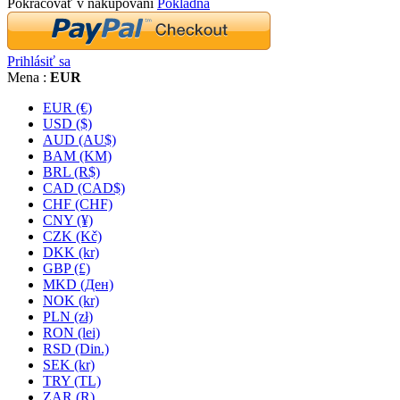
Pokračovať v nakupovaní
Pokladňa
Prihlásiť sa
Mena :
EUR
EUR (€)
USD ($)
AUD (AU$)
BAM (KM)
BRL (R$)
CAD (CAD$)
CHF (CHF)
CNY (¥)
CZK (Kč)
DKK (kr)
GBP (£)
MKD (Ден)
NOK (kr)
PLN (zł)
RON (lei)
RSD (Din.)
SEK (kr)
TRY (TL)
ZAR (R)