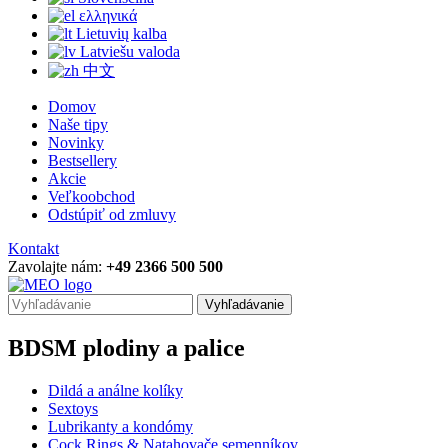
ελληνικά
Lietuvių kalba
Latviešu valoda
中文
Domov
Naše tipy
Novinky
Bestsellery
Akcie
Veľkoobchod
Odstúpiť od zmluvy
Kontakt
Zavolajte nám:
+49 2366 500 500
Vyhľadávanie
BDSM plodiny a palice
Dildá a análne kolíky
Sextoys
Lubrikanty a kondómy
Cock Rings & Natahovače semenníkov