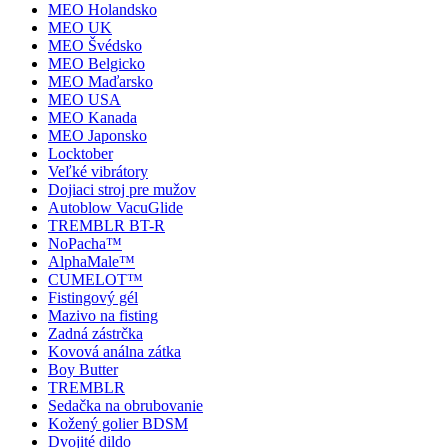
MEO Holandsko
MEO UK
MEO Švédsko
MEO Belgicko
MEO Maďarsko
MEO USA
MEO Kanada
MEO Japonsko
Locktober
Veľké vibrátory
Dojiaci stroj pre mužov
Autoblow VacuGlide
TREMBLR BT-R
NoPacha™
AlphaMale™
CUMELOT™
Fistingový gél
Mazivo na fisting
Zadná zástrčka
Kovová análna zátka
Boy Butter
TREMBLR
Sedačka na obrubovanie
Kožený golier BDSM
Dvojité dildo