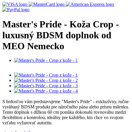
Master's Pride - Koža Crop -
luxusný BDSM doplnok od
MEO Nemecko
S hrdosťou vám predstavujeme "Master's Pride" - exkluzívny, ručne
vyrábaný BDSM produkt pre náročného pána alebo prísnu milenku.
Tento doplnok s dĺžkou 60 cm ponúka dokonalú rovnováhu medzi
flexibilitou a kontrolou, ideálny pre každého, kto chce vo svojom
vzťahu vyžarovať autoritu.