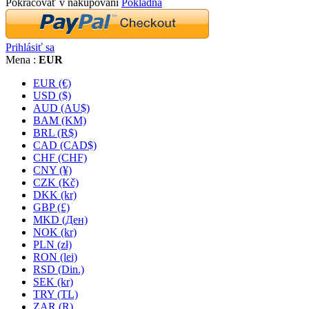
Pokračovať v nakupovaní
Pokladňa
Prihlásiť sa
Mena :
EUR
EUR (€)
USD ($)
AUD (AU$)
BAM (KM)
BRL (R$)
CAD (CAD$)
CHF (CHF)
CNY (¥)
CZK (Kč)
DKK (kr)
GBP (£)
MKD (Ден)
NOK (kr)
PLN (zł)
RON (lei)
RSD (Din.)
SEK (kr)
TRY (TL)
ZAR (R)