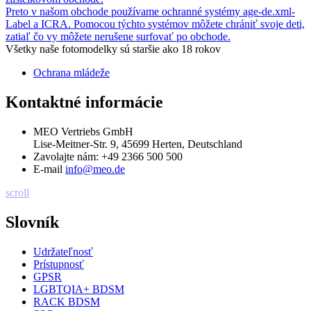
Preto v našom obchode používame ochranné systémy age-de.xml-
Label a ICRA. Pomocou týchto systémov môžete chrániť svoje deti,
zatiaľ čo vy môžete nerušene surfovať po obchode.
Všetky naše fotomodelky sú staršie ako 18 rokov
Ochrana mládeže
Kontaktné informácie
MEO Vertriebs GmbH
Lise-Meitner-Str. 9, 45699 Herten, Deutschland
Zavolajte nám:
+49 2366 500 500
E-mail
info@meo.de
scroll
Slovník
Udržateľnosť
Prístupnosť
GPSR
LGBTQIA+ BDSM
RACK BDSM