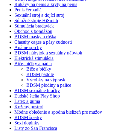
Rukávy na penis a kryty na penis
Penis čerpadlá
Sexuální stroj a dojící stroj
Súložné stroje HiSmith
Stimulácia bradaviek
Obchod s bondážou
BDSM masky a rúška
Chastity cages a pásy cudnosti
Análne sprchy
BDSM nábytok a sexuálny nábytok
Elektrická stimulácia
Biče, bičíky a pádla
Biče a bičíky
BDSM paddle
Výrobky na výprask
BDSM plodiny a palice
BDSM sexuálne hračky
Ľudské šteňa Play Shop
Latex a guma
Kožený postroj
Módne oblečenie a spodná bielizeň pre mužov
BDSM šperky
Sexi doplnky
Listy zo San Francisca