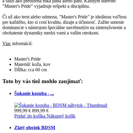
a slúži ako predĺžená ruka pána alebo pani. Každým úderom
"Master's Pride" vyjadruje rešpekt a disciplínu.
Či už ako trest alebo odmena, "Master's Pride" je ideálnou voľbou
pre každého, kto si cení kvalitu, dizajn a účinnosť. Zažite umenie
dominancie s nástrojom špeciálne navrhnutým na zintenzívnenie a
obohatenie dynamiky medzi vami a vaším otrokom.
Viac
informácií:
Master's Pride
Materiál: koža, kov
Dĺžka: cca 60 cm
Toto by vás tiež mohlo zaujímať:
Šukanie kozuba - ...
999,99 €
899,99 €
Pridať do košíka
Nákupný košík
Zlatý obojok BDSM