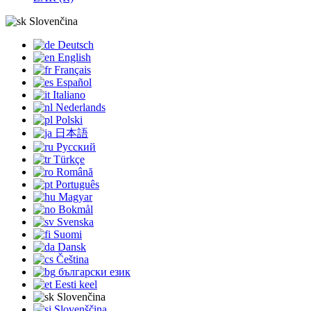
Slovenčina
Deutsch
English
Français
Español
Italiano
Nederlands
Polski
日本語
Русский
Türkçe
Română
Português
Magyar
Bokmål
Svenska
Suomi
Dansk
Čeština
български език
Eesti keel
Slovenčina
Slovenščina