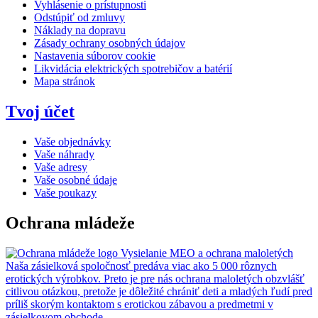
Vyhlásenie o prístupnosti
Odstúpiť od zmluvy
Náklady na dopravu
Zásady ochrany osobných údajov
Nastavenia súborov cookie
Likvidácia elektrických spotrebičov a batérií
Mapa stránok
Tvoj účet
Vaše objednávky
Vaše náhrady
Vaše adresy
Vaše osobné údaje
Vaše poukazy
Ochrana mládeže
Vysielanie MEO a ochrana maloletých
Naša zásielková spoločnosť predáva viac ako 5 000 rôznych
erotických výrobkov. Preto je pre nás ochrana maloletých obzvlášť
citlivou otázkou, pretože je dôležité chrániť deti a mladých ľudí pred
príliš skorým kontaktom s erotickou zábavou a predmetmi v
zásielkovom obchode.