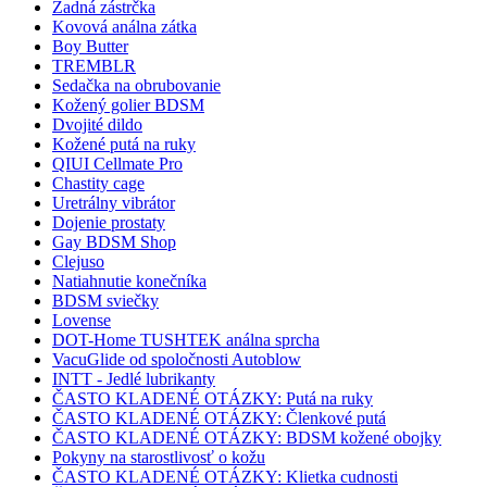
Zadná zástrčka
Kovová análna zátka
Boy Butter
TREMBLR
Sedačka na obrubovanie
Kožený golier BDSM
Dvojité dildo
Kožené putá na ruky
QIUI Cellmate Pro
Chastity cage
Uretrálny vibrátor
Dojenie prostaty
Gay BDSM Shop
Clejuso
Natiahnutie konečníka
BDSM sviečky
Lovense
DOT-Home TUSHTEK análna sprcha
VacuGlide od spoločnosti Autoblow
INTT - Jedlé lubrikanty
ČASTO KLADENÉ OTÁZKY: Putá na ruky
ČASTO KLADENÉ OTÁZKY: Členkové putá
ČASTO KLADENÉ OTÁZKY: BDSM kožené obojky
Pokyny na starostlivosť o kožu
ČASTO KLADENÉ OTÁZKY: Klietka cudnosti