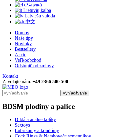
ελληνικά
Lietuvių kalba
Latviešu valoda
中文
Domov
Naše tipy
Novinky
Bestsellery
Akcie
Veľkoobchod
Odstúpiť od zmluvy
Kontakt
Zavolajte nám:
+49 2366 500 500
Vyhľadávanie
BDSM plodiny a palice
Dildá a análne kolíky
Sextoys
Lubrikanty a kondómy
Cock Rings & Natahovače semenníkov