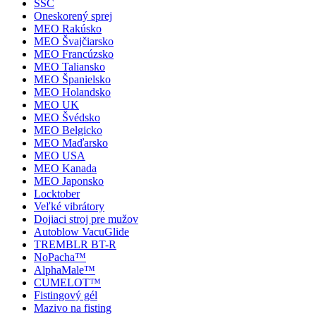
SSC
Oneskorený sprej
MEO Rakúsko
MEO Švajčiarsko
MEO Francúzsko
MEO Taliansko
MEO Španielsko
MEO Holandsko
MEO UK
MEO Švédsko
MEO Belgicko
MEO Maďarsko
MEO USA
MEO Kanada
MEO Japonsko
Locktober
Veľké vibrátory
Dojiaci stroj pre mužov
Autoblow VacuGlide
TREMBLR BT-R
NoPacha™
AlphaMale™
CUMELOT™
Fistingový gél
Mazivo na fisting