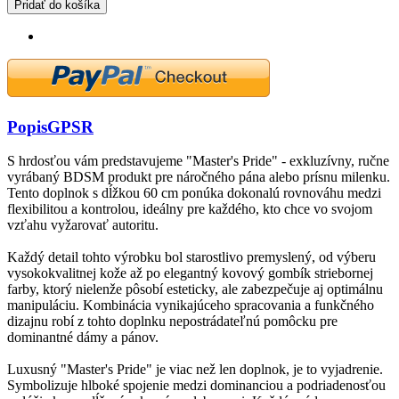
Pridať do košíka
Popis
GPSR
S hrdosťou vám predstavujeme "Master's Pride" - exkluzívny, ručne
vyrábaný BDSM produkt pre náročného pána alebo prísnu milenku.
Tento doplnok s dĺžkou 60 cm ponúka dokonalú rovnováhu medzi
flexibilitou a kontrolou, ideálny pre každého, kto chce vo svojom
vzťahu vyžarovať autoritu.
Každý detail tohto výrobku bol starostlivo premyslený, od výberu
vysokokvalitnej kože až po elegantný kovový gombík striebornej
farby, ktorý nielenže pôsobí esteticky, ale zabezpečuje aj optimálnu
manipuláciu. Kombinácia vynikajúceho spracovania a funkčného
dizajnu robí z tohto doplnku nepostrádateľnú pomôcku pre
dominantné dámy a pánov.
Luxusný "Master's Pride" je viac než len doplnok, je to vyjadrenie.
Symbolizuje hlboké spojenie medzi dominanciou a podriadenosťou