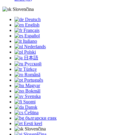
Slovenčina
Deutsch
English
Français
Español
Italiano
Nederlands
Polski
日本語
Русский
Türkçe
Română
Português
Magyar
Bokmål
Svenska
Suomi
Dansk
Čeština
български език
Eesti keel
Slovenčina
Slovenščina