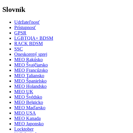
Slovník
Udržateľnosť
Prístupnosť
GPSR
LGBTQIA+ BDSM
RACK BDSM
SSC
Oneskorený sprej
MEO Rakúsko
MEO Švajčiarsko
MEO Francúzsko
MEO Taliansko
MEO Španielsko
MEO Holandsko
MEO UK
MEO Švédsko
MEO Belgicko
MEO Maďarsko
MEO USA
MEO Kanada
MEO Japonsko
Locktober