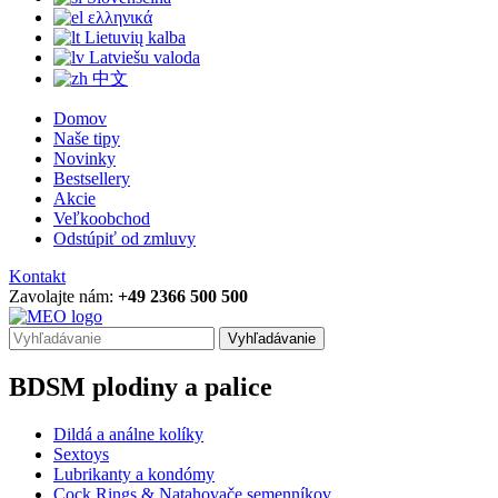
ελληνικά
Lietuvių kalba
Latviešu valoda
中文
Domov
Naše tipy
Novinky
Bestsellery
Akcie
Veľkoobchod
Odstúpiť od zmluvy
Kontakt
Zavolajte nám:
+49 2366 500 500
Vyhľadávanie
BDSM plodiny a palice
Dildá a análne kolíky
Sextoys
Lubrikanty a kondómy
Cock Rings & Natahovače semenníkov