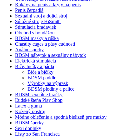
Rukávy na penis a kryty na penis
Penis čerpadlá
Sexuální stroj a dojící stroj
Súložné stroje HiSmith
Stimulácia bradaviek
Obchod s bondážou
BDSM masky a rúška
Chastity cages a pásy cudnosti
Análne sprchy
BDSM nábytok a sexuálny nábytok
Elektrická stimulácia
Biče, bičíky a pádla
Biče a bičíky
BDSM paddle
Výrobky na výprask
BDSM plodiny a palice
BDSM sexuálne hračky
Ľudské šteňa Play Shop
Latex a guma
Kožený postroj
Módne oblečenie a spodná bielizeň pre mužov
BDSM šperky
Sexi doplnky
Listy zo San Francisca