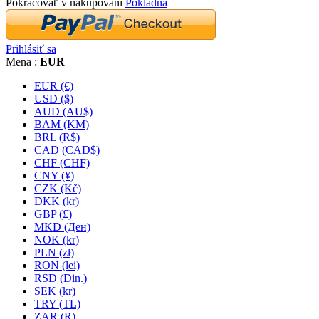
Pokračovať v nakupovaní
Pokladňa
Prihlásiť sa
Mena :
EUR
EUR (€)
USD ($)
AUD (AU$)
BAM (KM)
BRL (R$)
CAD (CAD$)
CHF (CHF)
CNY (¥)
CZK (Kč)
DKK (kr)
GBP (£)
MKD (Ден)
NOK (kr)
PLN (zł)
RON (lei)
RSD (Din.)
SEK (kr)
TRY (TL)
ZAR (R)