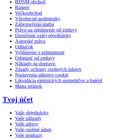
BDSM obchod
Banner
Veľkoobchod
Všeobecné podmienky
Zabezpečená platba
Právo na odstúpenie od zmluvy
Doručenie vašej objednávky
Autorské práva
Odtlačok
Vyhlásenie o prístupnosti
Odstúpiť od zmluvy
Náklady na dopravu
Zásady ochrany osobných údajov
Nastavenia súborov cookie
Likvidácia elektrických spotrebičov a batérií
Mapa stránok
Tvoj účet
Vaše objednávky
Vaše náhrady
Vaše adresy
Vaše osobné údaje
Vaše poukazy