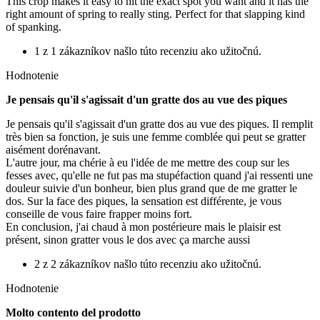
This crop makes it easy to hit the exact spot you want and it has the
right amount of spring to really sting. Perfect for that slapping kind
of spanking.
1 z 1 zákazníkov našlo túto recenziu ako užitočnú.
Hodnotenie
Je pensais qu'il s'agissait d'un gratte dos au vue des piques
Je pensais qu'il s'agissait d'un gratte dos au vue des piques. Il remplit
très bien sa fonction, je suis une femme comblée qui peut se gratter
aisément dorénavant.
L'autre jour, ma chérie à eu l'idée de me mettre des coup sur les
fesses avec, qu'elle ne fut pas ma stupéfaction quand j'ai ressenti une
douleur suivie d'un bonheur, bien plus grand que de me gratter le
dos. Sur la face des piques, la sensation est différente, je vous
conseille de vous faire frapper moins fort.
En conclusion, j'ai chaud à mon postérieure mais le plaisir est
présent, sinon gratter vous le dos avec ça marche aussi
2 z 2 zákazníkov našlo túto recenziu ako užitočnú.
Hodnotenie
Molto contento del prodotto