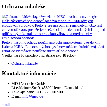
Ochrana mládeže
Vysielanie MEO a ochrana maloletých
Naša zásielková spoločnosť predáva viac ako 5 000 rôznych
erotických výrobkov. Preto je pre nás ochrana maloletých obzvlášť
citlivou otázkou, pretože je dôležité chrániť deti a mladých ľudí pred
príliš skorým kontaktom s erotickou zábavou a predmetmi v
zásielkovom obchode.
Preto v našom obchode používame ochranné systémy age-de.xml-
Label a ICRA. Pomocou týchto systémov môžete chrániť svoje deti,
zatiaľ čo vy môžete nerušene surfovať po obchode.
Všetky naše fotomodelky sú staršie ako 18 rokov
Ochrana mládeže
Kontaktné informácie
MEO Vertriebs GmbH
Lise-Meitner-Str. 9, 45699 Herten, Deutschland
Zavolajte nám:
+49 2366 500 500
E-mail
info@meo.de
scroll