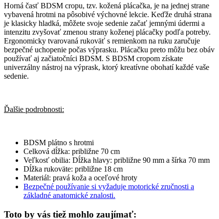
Horná časť BDSM cropu, tzv. kožená plácačka, je na jednej strane
vybavená hrotmi na pôsobivé výchovné lekcie. Keďže druhá strana
je klasicky hladká, môžete svoje sedenie začať jemnými údermi a
intenzitu zvyšovať zmenou strany koženej plácačky podľa potreby.
Ergonomicky tvarovaná rukoväť s remienkom na ruku zaručuje
bezpečné uchopenie počas výprasku. Plácačku preto môžu bez obáv
používať aj začiatočníci BDSM. S BDSM cropom získate
univerzálny nástroj na výprask, ktorý kreatívne obohatí každé vaše
sedenie.
Ďalšie podrobnosti:
BDSM plátno s hrotmi
Celková dĺžka: približne 70 cm
Veľkosť obilia: Dĺžka hlavy: približne 90 mm a šírka 70 mm
Dĺžka rukoväte: približne 18 cm
Materiál: pravá koža a oceľové hroty
Bezpečné používanie si vyžaduje motorické zručnosti a
základné anatomické znalosti.
Toto by vás tiež mohlo zaujímať: