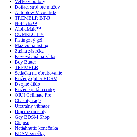
Veľké vibrátory
Dojiaci stroj pre mužov
Autoblow VacuGlide
TREMBLR BT-R
NoPacha™
AlphaMale™
CUMELOT™
Fistingový gél
Mazivo na fisting
Zadná zástrčka
Kovová análna zátka
Boy Butter
TREMBLR
Sedačka na obrubovanie
Kožený golier BDSM
Dvojité dildo
Kožené putá na ruky
QIUI Cellmate Pro
Chastity cage
Uretrálny vibrátor
Dojenie prostaty
Gay BDSM Shop
Clejuso
Natiahnutie konečníka
BDSM sviečky