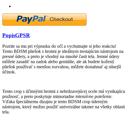
Popis
GPSR
Pozrite sa mu pri výprasku do očí a vychutnajte si jeho reakciu!
Tento BDSM pliešok s hrotmi je ideálnym trestajúcim nástrojom na
presné údery, a preto je vhodný na mnohé časti tela. Jemné údery
môžete zasadiť na zadok alebo genitálie, ale ak budete kožený
pliešok používať s menšou rozvahou, môžete dosiahnuť aj silnejší
účinok.
Tento crop s účinnými hrotmi z nehrdzavejúcej ocele má vynikajúcu
pružnosť, a preto poskytuje mimoriadne
intenzívne potešenie.
Vďaka špeciálnemu dizajnu je tento BDSM crop úderným
nástrojom, ktorý možno použiť univerzálne takmer na všetky oblasti
tela.