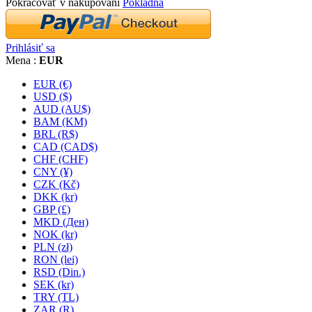
Pokračovať v nakupovaní
Pokladňa
Prihlásiť sa
Mena :
EUR
EUR (€)
USD ($)
AUD (AU$)
BAM (KM)
BRL (R$)
CAD (CAD$)
CHF (CHF)
CNY (¥)
CZK (Kč)
DKK (kr)
GBP (£)
MKD (Ден)
NOK (kr)
PLN (zł)
RON (lei)
RSD (Din.)
SEK (kr)
TRY (TL)
ZAR (R)