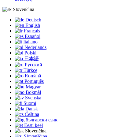
Slovenčina
Deutsch
English
Français
Español
Italiano
Nederlands
Polski
日本語
Русский
Türkçe
Română
Português
Magyar
Bokmål
Svenska
Suomi
Dansk
Čeština
български език
Eesti keel
Slovenčina
Slovenščina