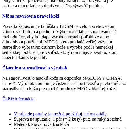
Puty sa môžu používať aj ako puty na stehno. To vytvára pre
partnera mimoriadne submisívnu a "vyzývavú" polohu.
Nič sa nevyrovná pravej koži
Pravá koža fascinuje fanúšikov BDSM na celom svete svojou
vôňou, vzhľadom a pocitom. Výber materiálu a spracovanie sú
rozhodujúce, aby bondage výrobok zostal spoľahlivý aj po
dlhodobom používaní. MEO® preto prikladá veľký význam
starostlivo vybraným druhom kože a výrobe podľa nemeckej
sedlárskej tradície - pre vzhľad, ktorý dominuje, a kvalitu, ktorú
môžete okamžite pocítiť.
Čistenie a starostlivosť o výrobok
Na starostlivosť o hladkú kožu sa odporúča beGLOSS® Clean &
Care™. Výrobok kombinuje čistenie a starostlivosť a je vhodný ako
starostlivosť o kožu pre mnohé produkty MEO z hladkej kože.
Ďalšie informácie:
V prípade potreby je možné použiť aj iné materiály
Súprava na spútanie: 1 pár (= 2 kusy) putá na ruky a stehná
Materiál: Pravá hovädzia koža