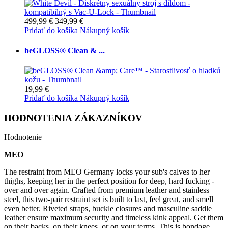
499,99 €
349,99 €
Pridať do košíka
Nákupný košík
beGLOSS® Clean & ...
19,99 €
Pridať do košíka
Nákupný košík
HODNOTENIA ZÁKAZNÍKOV
Hodnotenie
MEO
The restraint from MEO Germany locks your sub's calves to her
thighs, keeping her in the perfect position for deep, hard fucking -
over and over again. Crafted from premium leather and stainless
steel, this two-pair restraint set is built to last, feel great, and smell
even better. Riveted straps, buckle closures and masculine saddle
leather ensure maximum security and timeless kink appeal. Get them
on their backs, on their knees, or on your terms. This is bondage