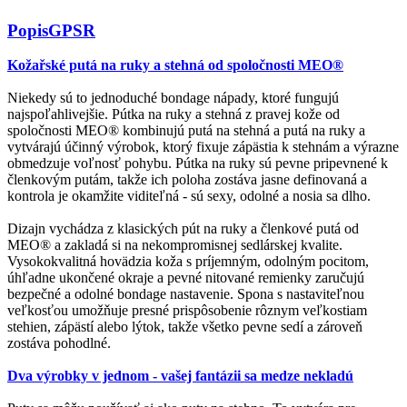
Popis
GPSR
Kožařské putá na ruky a stehná od spoločnosti MEO®
Niekedy sú to jednoduché bondage nápady, ktoré fungujú
najspoľahlivejšie. Pútka na ruky a stehná z pravej kože od
spoločnosti MEO® kombinujú putá na stehná a putá na ruky a
vytvárajú účinný výrobok, ktorý fixuje zápästia k stehnám a výrazne
obmedzuje voľnosť pohybu. Pútka na ruky sú pevne pripevnené k
členkovým putám, takže ich poloha zostáva jasne definovaná a
kontrola je okamžite viditeľná - sú sexy, odolné a nosia sa dlho.
Dizajn vychádza z klasických pút na ruky a členkové putá od
MEO® a zakladá si na nekompromisnej sedlárskej kvalite.
Vysokokvalitná hovädzia koža s príjemným, odolným pocitom,
úhľadne ukončené okraje a pevné nitované remienky zaručujú
bezpečné a odolné bondage nastavenie. Spona s nastaviteľnou
veľkosťou umožňuje presné prispôsobenie rôznym veľkostiam
stehien, zápästí alebo lýtok, takže všetko pevne sedí a zároveň
zostáva pohodlné.
Dva výrobky v jednom - vašej fantázii sa medze nekladú