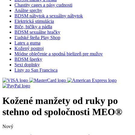
Chastity cages a pásy cudnosti
Análne sprchy
BDSM nábytok a sexuálny nábytok
Elektrická stimulácia
Biče, bičíky a pádla
BDSM sexuálne hračky
Ľudské šteňa Play Shop
Latex a guma
Kožený postroj
Módne oblečenie a spodná bielizeň pre mužov
BDSM šperky
Sexi doplnky
Listy zo San Francisca
Kožené manžety od ruky po
stehno od spoločnosti MEO®
Nový