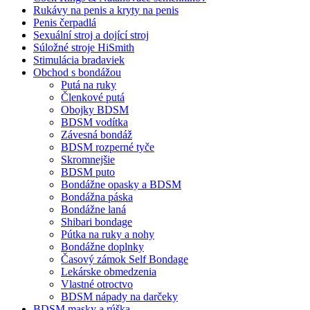
Rukávy na penis a kryty na penis
Penis čerpadlá
Sexuální stroj a dojící stroj
Súložné stroje HiSmith
Stimulácia bradaviek
Obchod s bondážou
Putá na ruky
Členkové putá
Obojky BDSM
BDSM vodítka
Závesná bondáž
BDSM rozperné tyče
Skromnejšie
BDSM puto
Bondážne opasky a BDSM
Bondážna páska
Bondážne laná
Shibari bondage
Pútka na ruky a nohy
Bondážne doplnky
Časový zámok Self Bondage
Lekárske obmedzenia
Vlastné otroctvo
BDSM nápady na darčeky
BDSM masky a rúška