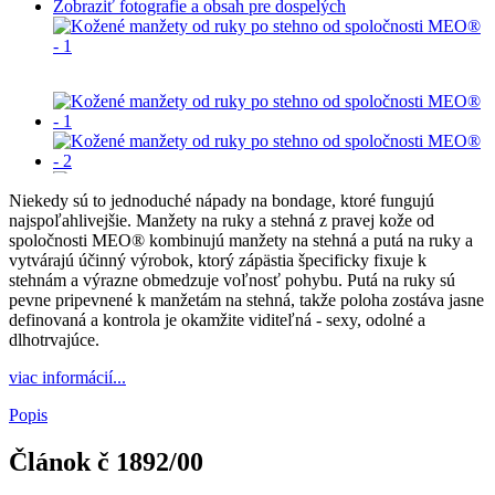
Zobraziť fotografie a obsah pre dospelých
Niekedy sú to jednoduché nápady na bondage, ktoré fungujú
najspoľahlivejšie. Manžety na ruky a stehná z pravej kože od
spoločnosti MEO® kombinujú manžety na stehná a putá na ruky a
vytvárajú účinný výrobok, ktorý zápästia špecificky fixuje k
stehnám a výrazne obmedzuje voľnosť pohybu. Putá na ruky sú
pevne pripevnené k manžetám na stehná, takže poloha zostáva jasne
definovaná a kontrola je okamžite viditeľná - sexy, odolné a
dlhotrvajúce.
viac informácií...
Popis
Článok č
1892/00