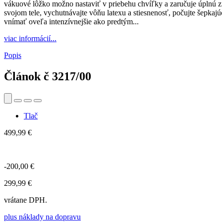
vákuové lôžko možno nastaviť v priebehu chvíľky a zaručuje úplnú 
svojom tele, vychutnávajte vôňu latexu a stiesnenosť, počujte šepkajú
vnímať oveľa intenzívnejšie ako predtým...
viac informácií...
Popis
Článok č
3217/00
Tlač
499,99 €
-200,00 €
299,99 €
vrátane DPH.
plus náklady na dopravu