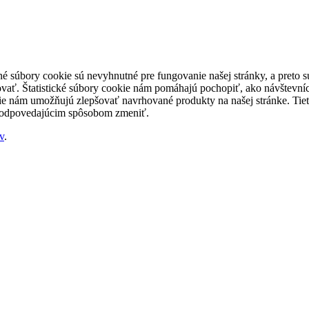
né súbory cookie sú nevyhnutné pre fungovanie našej stránky, a preto
šovať. Štatistické súbory cookie nám pomáhajú pochopiť, ako návštevníc
nám umožňujú zlepšovať navrhované produkty na našej stránke. Tieto 
 zodpovedajúcim spôsobom zmeniť.
v
.