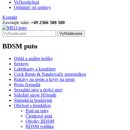
Veľkoobchod
Odstúpiť od zmluvy
Kontakt
Zavolajte nám:
+49 2366 500 500
Vyhľadávanie
BDSM puto
Dildá a análne kolíky
Sextoys
Lubrikanty a kondómy
Cock Rings & Natahovače semenníkov
Rukávy na penis a kryty na penis
Penis čerpadlá
Sexuální stroj a dojící stroj
Súložné stroje HiSmith
Stimulácia bradaviek
Obchod s bondážou
Putá na ruky
Členkové putá
Obojky BDSM
BDSM vodítka