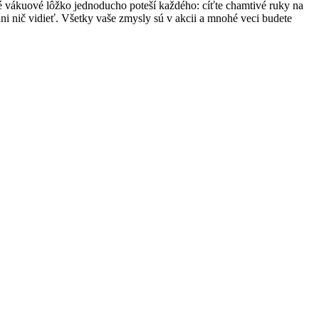
 vákuové lôžko jednoducho poteší každého: cíťte chamtivé ruky na
ani nič vidieť. Všetky vaše zmysly sú v akcii a mnohé veci budete