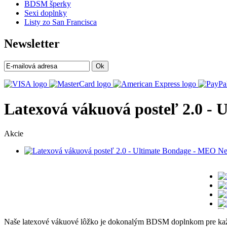
BDSM šperky
Sexi doplnky
Listy zo San Francisca
Newsletter
Ok
Latexová vákuová posteľ 2.0 -
Akcie
Naše latexové vákuové lôžko je dokonalým BDSM doplnkom pre každéh