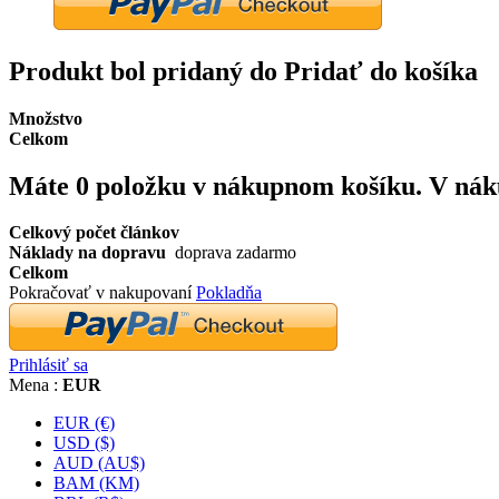
Produkt bol pridaný do Pridať do košíka
Množstvo
Celkom
Máte
0
položku v nákupnom košíku.
V nák
Celkový počet článkov
Náklady na dopravu
doprava zadarmo
Celkom
Pokračovať v nakupovaní
Pokladňa
Prihlásiť sa
Mena :
EUR
EUR (€)
USD ($)
AUD (AU$)
BAM (KM)