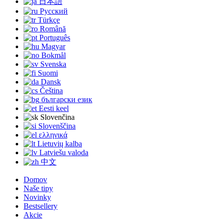
日本語
Русский
Türkçe
Română
Português
Magyar
Bokmål
Svenska
Suomi
Dansk
Čeština
български език
Eesti keel
Slovenčina
Slovenščina
ελληνικά
Lietuvių kalba
Latviešu valoda
中文
Domov
Naše tipy
Novinky
Bestsellery
Akcie