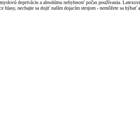
zmyslovú depriváciu a absolútnu nehybnosť počas používania. Latexové
ce hlasy, nechajte sa dojiť naším dojacím strojom - nemôžete sa hýbať 