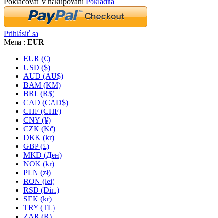
Pokračovať v nakupovaní
Pokladňa
Prihlásiť sa
Mena :
EUR
EUR (€)
USD ($)
AUD (AU$)
BAM (KM)
BRL (R$)
CAD (CAD$)
CHF (CHF)
CNY (¥)
CZK (Kč)
DKK (kr)
GBP (£)
MKD (Ден)
NOK (kr)
PLN (zł)
RON (lei)
RSD (Din.)
SEK (kr)
TRY (TL)
ZAR (R)