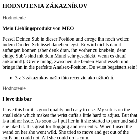
HODNOTENIA ZÁKAZNÍKOV
Hodnotenie
Mein Lieblingsprodukt von MEO
Fessel Deinen Sub in dieser Position und errege ihn noch weiter,
indem Du den Schlüssel daneben legst. Er wird nichts damit
anfangen können (aber denk dran, ihn vorher zu knebeln, denn
einige Sub’s sind mit dem Mund sehr geschickt, wenn es drauf
ankommt!). Greife mittig, zwischen die beiden Handfesseln und
bringe ihn in die perfekte Analsex-Position. Du wirst begeistert sein!
3 z 3 zákazníkov našlo túto recenziu ako užitočnú.
Hodnotenie
I love this bar
I love this bar it is good quality and easy to use. My sub is on the
small side which makes the wrist cuffs a little hard to adjust. But that
is a minor issue. As soon as I put her in it she started to purr and said
she liked it. It is great for flogging and rear entry. When I used the
wand on her she went wild. She tried to move and get out of the
cuffs but could not. All she could do is cum.