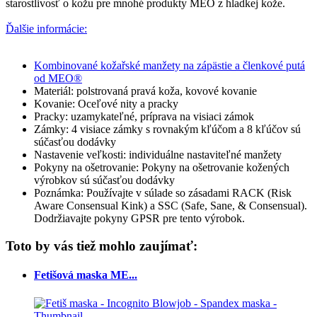
starostlivosť o kožu pre mnohé produkty MEO z hladkej kože.
Ďalšie informácie:
Kombinované kožařské manžety na zápästie a členkové putá
od MEO®
Materiál: polstrovaná pravá koža, kovové kovanie
Kovanie: Oceľové nity a pracky
Pracky: uzamykateľné, príprava na visiaci zámok
Zámky: 4 visiace zámky s rovnakým kľúčom a 8 kľúčov sú
súčasťou dodávky
Nastavenie veľkosti: individuálne nastaviteľné manžety
Pokyny na ošetrovanie: Pokyny na ošetrovanie kožených
výrobkov sú súčasťou dodávky
Poznámka: Používajte v súlade so zásadami RACK (Risk
Aware Consensual Kink) a SSC (Safe, Sane, & Consensual).
Dodržiavajte pokyny GPSR pre tento výrobok.
Toto by vás tiež mohlo zaujímať:
Fetišová maska ME...