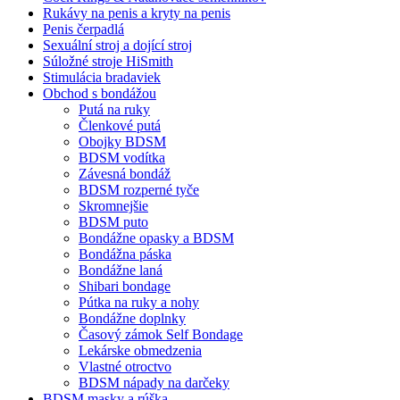
Rukávy na penis a kryty na penis
Penis čerpadlá
Sexuální stroj a dojící stroj
Súložné stroje HiSmith
Stimulácia bradaviek
Obchod s bondážou
Putá na ruky
Členkové putá
Obojky BDSM
BDSM vodítka
Závesná bondáž
BDSM rozperné tyče
Skromnejšie
BDSM puto
Bondážne opasky a BDSM
Bondážna páska
Bondážne laná
Shibari bondage
Pútka na ruky a nohy
Bondážne doplnky
Časový zámok Self Bondage
Lekárske obmedzenia
Vlastné otroctvo
BDSM nápady na darčeky
BDSM masky a rúška