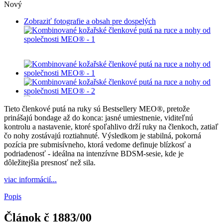
Nový
Zobraziť fotografie a obsah pre dospelých
Tieto členkové putá na ruky sú Bestsellery MEO®, pretože
prinášajú bondage až do konca: jasné umiestnenie, viditeľnú
kontrolu a nastavenie, ktoré spoľahlivo drží ruky na členkoch, zatiaľ
čo nohy zostávajú roztiahnuté. Výsledkom je stabilná, pokorná
pozícia pre submisívneho, ktorá vedome definuje blízkosť a
podriadenosť - ideálna na intenzívne BDSM-sesie, kde je
dôležitejšia presnosť než sila.
viac informácií...
Popis
Článok č
1883/00