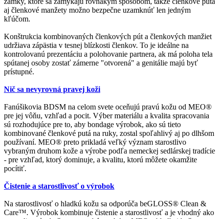
zámky, ktoré sa zamykajú rovnakým spôsobom, takže členkové putá
aj členkové manžety možno bezpečne uzamknúť len jedným
kľúčom.
Konštrukcia kombinovaných členkových pút a členkových manžiet
udržiava zápästia v tesnej blízkosti členkov. To je ideálne na
kontrolovanú prezentáciu a polohovanie partnera, ak má poloha tela
spútanej osoby zostať zámerne "otvorená" a genitálie majú byť
prístupné.
Nič sa nevyrovná pravej koži
Fanúšikovia BDSM na celom svete oceňujú pravú kožu od MEO®
pre jej vôňu, vzhľad a pocit. Výber materiálu a kvalita spracovania
sú rozhodujúce pre to, aby bondage výrobok, ako sú tieto
kombinované členkové putá na ruky, zostal spoľahlivý aj po dlhšom
používaní. MEO® preto prikladá veľký význam starostlivo
vybraným druhom kože a výrobe podľa nemeckej sedlárskej tradície
- pre vzhľad, ktorý dominuje, a kvalitu, ktorú môžete okamžite
pocítiť.
Čistenie a starostlivosť o výrobok
Na starostlivosť o hladkú kožu sa odporúča beGLOSS® Clean &
Care™. Výrobok kombinuje čistenie a starostlivosť a je vhodný ako