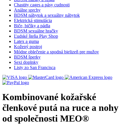
Chastity cages a pásy cudnosti
Análne sprchy
BDSM nábytok a sexuálny nábytok
Elektrická stimulácia
Biče, bičíky a pádla
BDSM sexuálne hračky
Ľudské šteňa Play Shop
Latex a guma
Kožený postroj
Módne oblečenie a spodná bielizeň pre mužov
BDSM šperky
Sexi doplnky
Listy zo San Francisca
Kombinované kožařské
členkové putá na ruce a nohy
od společnosti MEO®