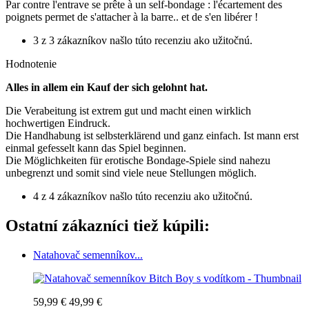
Par contre l'entrave se prête à un self-bondage : l'écartement des
poignets permet de s'attacher à la barre.. et de s'en libérer !
3 z 3 zákazníkov našlo túto recenziu ako užitočnú.
Hodnotenie
Alles in allem ein Kauf der sich gelohnt hat.
Die Verabeitung ist extrem gut und macht einen wirklich
hochwertigen Eindruck.
Die Handhabung ist selbsterklärend und ganz einfach. Ist mann erst
einmal gefesselt kann das Spiel beginnen.
Die Möglichkeiten für erotische Bondage-Spiele sind nahezu
unbegrenzt und somit sind viele neue Stellungen möglich.
4 z 4 zákazníkov našlo túto recenziu ako užitočnú.
Ostatní zákazníci tiež kúpili:
Natahovač semenníkov...
59,99 €
49,99 €