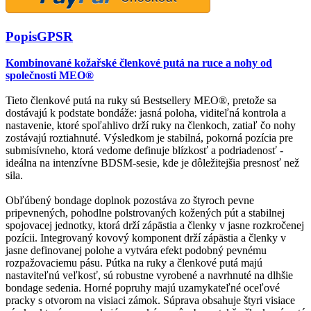
Popis
GPSR
Kombinované kožařské členkové putá na ruce a nohy od
společnosti MEO®
Tieto členkové putá na ruky sú Bestsellery MEO®, pretože sa
dostávajú k podstate bondáže: jasná poloha, viditeľná kontrola a
nastavenie, ktoré spoľahlivo drží ruky na členkoch, zatiaľ čo nohy
zostávajú roztiahnuté. Výsledkom je stabilná, pokorná pozícia pre
submisívneho, ktorá vedome definuje blízkosť a podriadenosť -
ideálna na intenzívne BDSM-sesie, kde je dôležitejšia presnosť než
sila.
Obľúbený bondage doplnok pozostáva zo štyroch pevne
pripevnených, pohodlne polstrovaných kožených pút a stabilnej
spojovacej jednotky, ktorá drží zápästia a členky v jasne rozkročenej
pozícii. Integrovaný kovový komponent drží zápästia a členky v
jasne definovanej polohe a vytvára efekt podobný pevnému
rozpažovaciemu pásu. Pútka na ruky a členkové putá majú
nastaviteľnú veľkosť, sú robustne vyrobené a navrhnuté na dlhšie
bondage sedenia. Horné popruhy majú uzamykateľné oceľové
pracky s otvorom na visiaci zámok. Súprava obsahuje štyri visiace