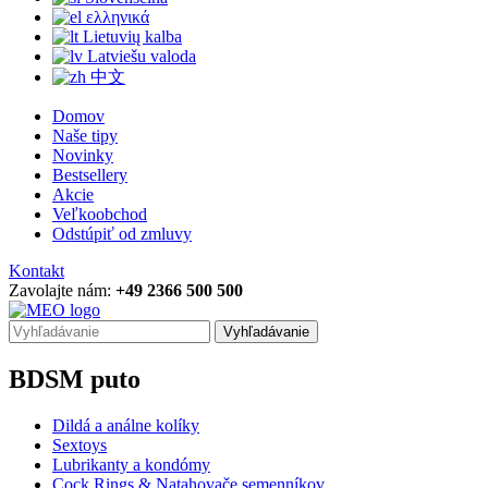
ελληνικά
Lietuvių kalba
Latviešu valoda
中文
Domov
Naše tipy
Novinky
Bestsellery
Akcie
Veľkoobchod
Odstúpiť od zmluvy
Kontakt
Zavolajte nám:
+49 2366 500 500
Vyhľadávanie
BDSM puto
Dildá a análne kolíky
Sextoys
Lubrikanty a kondómy
Cock Rings & Natahovače semenníkov