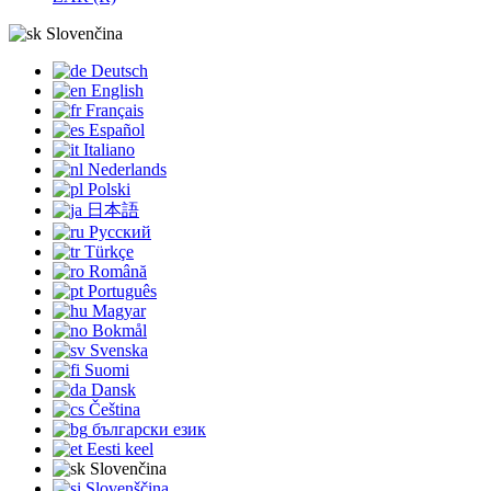
Slovenčina
Deutsch
English
Français
Español
Italiano
Nederlands
Polski
日本語
Русский
Türkçe
Română
Português
Magyar
Bokmål
Svenska
Suomi
Dansk
Čeština
български език
Eesti keel
Slovenčina
Slovenščina