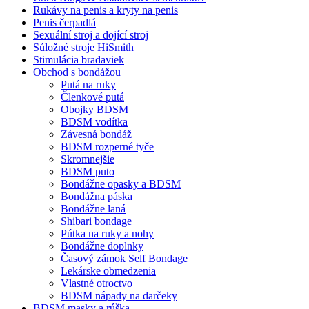
Rukávy na penis a kryty na penis
Penis čerpadlá
Sexuální stroj a dojící stroj
Súložné stroje HiSmith
Stimulácia bradaviek
Obchod s bondážou
Putá na ruky
Členkové putá
Obojky BDSM
BDSM vodítka
Závesná bondáž
BDSM rozperné tyče
Skromnejšie
BDSM puto
Bondážne opasky a BDSM
Bondážna páska
Bondážne laná
Shibari bondage
Pútka na ruky a nohy
Bondážne doplnky
Časový zámok Self Bondage
Lekárske obmedzenia
Vlastné otroctvo
BDSM nápady na darčeky
BDSM masky a rúška