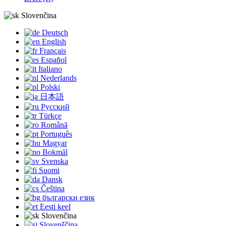
Slovenčina
Deutsch
English
Français
Español
Italiano
Nederlands
Polski
日本語
Русский
Türkçe
Română
Português
Magyar
Bokmål
Svenska
Suomi
Dansk
Čeština
български език
Eesti keel
Slovenčina
Slovenščina