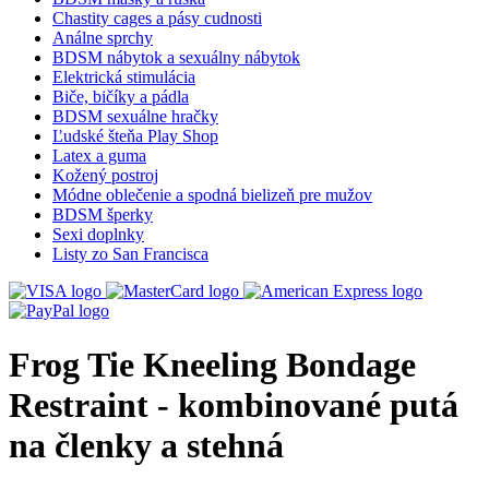
Chastity cages a pásy cudnosti
Análne sprchy
BDSM nábytok a sexuálny nábytok
Elektrická stimulácia
Biče, bičíky a pádla
BDSM sexuálne hračky
Ľudské šteňa Play Shop
Latex a guma
Kožený postroj
Módne oblečenie a spodná bielizeň pre mužov
BDSM šperky
Sexi doplnky
Listy zo San Francisca
Frog Tie Kneeling Bondage
Restraint - kombinované putá
na členky a stehná