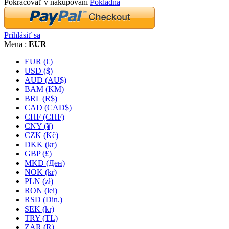
Pokračovať v nakupovaní
Pokladňa
Prihlásiť sa
Mena :
EUR
EUR (€)
USD ($)
AUD (AU$)
BAM (KM)
BRL (R$)
CAD (CAD$)
CHF (CHF)
CNY (¥)
CZK (Kč)
DKK (kr)
GBP (£)
MKD (Ден)
NOK (kr)
PLN (zł)
RON (lei)
RSD (Din.)
SEK (kr)
TRY (TL)
ZAR (R)