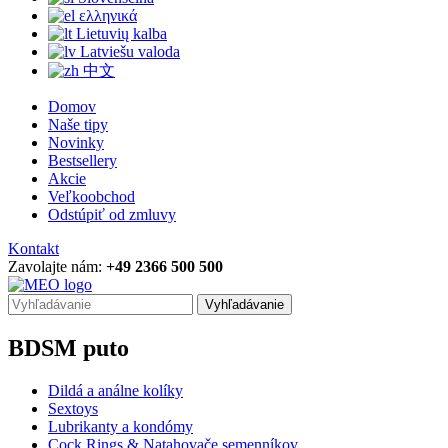
ελληνικά
Lietuvių kalba
Latviešu valoda
中文
Domov
Naše tipy
Novinky
Bestsellery
Akcie
Veľkoobchod
Odstúpiť od zmluvy
Kontakt
Zavolajte nám:
+49 2366 500 500
Vyhľadávanie
BDSM puto
Dildá a análne kolíky
Sextoys
Lubrikanty a kondómy
Cock Rings & Natahovače semenníkov