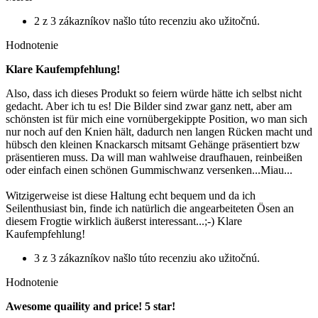
2 z 3 zákazníkov našlo túto recenziu ako užitočnú.
Hodnotenie
Klare Kaufempfehlung!
Also, dass ich dieses Produkt so feiern würde hätte ich selbst nicht
gedacht. Aber ich tu es! Die Bilder sind zwar ganz nett, aber am
schönsten ist für mich eine vornübergekippte Position, wo man sich
nur noch auf den Knien hält, dadurch nen langen Rücken macht und
hübsch den kleinen Knackarsch mitsamt Gehänge präsentiert bzw
präsentieren muss. Da will man wahlweise draufhauen, reinbeißen
oder einfach einen schönen Gummischwanz versenken...Miau...
Witzigerweise ist diese Haltung echt bequem und da ich
Seilenthusiast bin, finde ich natürlich die angearbeiteten Ösen an
diesem Frogtie wirklich äußerst interessant...;-) Klare
Kaufempfehlung!
3 z 3 zákazníkov našlo túto recenziu ako užitočnú.
Hodnotenie
Awesome quaility and price! 5 star!