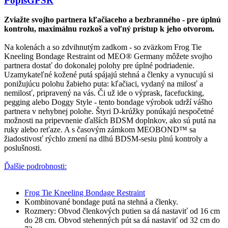
Popis
GPSR
Zviažte svojho partnera kľačiaceho a bezbranného - pre úplnú
kontrolu, maximálnu rozkoš a voľný prístup k jeho otvorom.
Na kolenách a so zdvihnutým zadkom - so zväzkom Frog Tie
Kneeling Bondage Restraint od MEO® Germany môžete svojho
partnera dostať do dokonalej polohy pre úplné podriadenie.
Uzamykateľné kožené putá spájajú stehná a členky a vynucujú si
ponižujúcu polohu žabieho puta: kľačiaci, vydaný na milosť a
nemilosť, pripravený na vás. Či už ide o výprask, facefucking,
pegging alebo Doggy Style - tento bondage výrobok udrží vášho
partnera v nehybnej polohe. Štyri D-krúžky ponúkajú nespočetné
možnosti na pripevnenie ďalších BDSM doplnkov, ako sú putá na
ruky alebo reťaze. A s časovým zámkom MEOBOND™ sa
žiadostivosť rýchlo zmení na dlhú BDSM-sesiu plnú kontroly a
poslušnosti.
Ďalšie podrobnosti:
Frog Tie Kneeling Bondage Restraint
Kombinované bondage putá na stehná a členky.
Rozmery: Obvod členkových putien sa dá nastaviť od 16 cm
do 28 cm. Obvod stehenných pút sa dá nastaviť od 32 cm do