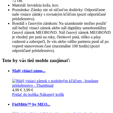
72 cm.
Materiál: hovädzia koža, kov.
Poznámka: Zámky nie sú súčasťou dodávky. Odporúčame
naše visiace zámky s rovnakým kľúčom (pozri odporúčané
príslušenstvo).
Bondáž s časovým zámkom: Na uzamknutie možno použiť
náš bežný visiaci zámok alebo náš digitálny samobondážny
časový zámok MEOBOND. Náš časový zámok MEOBOND
je vhodný pre putá na ruky, členkové putá, rúško a pásy
cudnosti a zabezpečí, že vás alebo vášho partnera pustí až po
vopred stanovenom čase (maximálne 100 hodín) (pozri
odporúčané príslušenstvo).
Toto by vás tiež mohlo zaujímať:
Malý visiaci zámo...
4,99 €
3,99 €
Pridať do košíka
Nákupný košík
FistMitts™ by MEO...