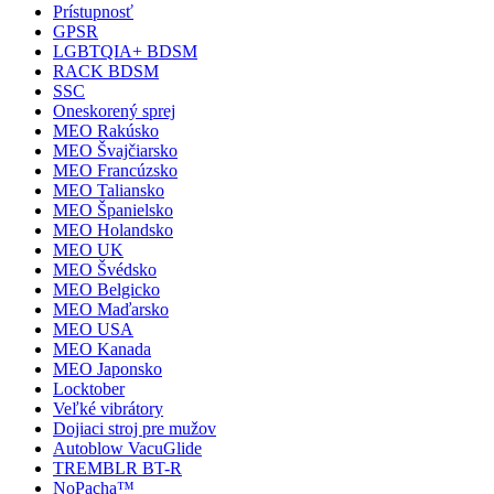
Prístupnosť
GPSR
LGBTQIA+ BDSM
RACK BDSM
SSC
Oneskorený sprej
MEO Rakúsko
MEO Švajčiarsko
MEO Francúzsko
MEO Taliansko
MEO Španielsko
MEO Holandsko
MEO UK
MEO Švédsko
MEO Belgicko
MEO Maďarsko
MEO USA
MEO Kanada
MEO Japonsko
Locktober
Veľké vibrátory
Dojiaci stroj pre mužov
Autoblow VacuGlide
TREMBLR BT-R
NoPacha™