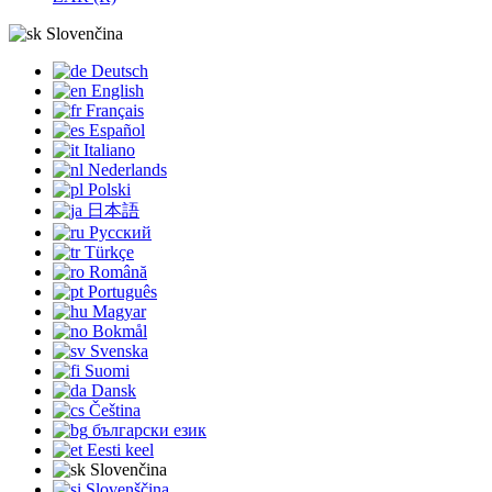
Slovenčina
Deutsch
English
Français
Español
Italiano
Nederlands
Polski
日本語
Русский
Türkçe
Română
Português
Magyar
Bokmål
Svenska
Suomi
Dansk
Čeština
български език
Eesti keel
Slovenčina
Slovenščina