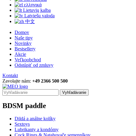
ελληνικά
Lietuvių kalba
Latviešu valoda
中文
Domov
Naše tipy
Novinky
Bestsellery
Akcie
Veľkoobchod
Odstúpiť od zmluvy
Kontakt
Zavolajte nám:
+49 2366 500 500
Vyhľadávanie
BDSM paddle
Dildá a análne kolíky
Sextoys
Lubrikanty a kondómy
Cock Rings & Natahovače semenníkov