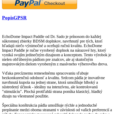
Popis
GPSR
EchoDome Impact Paddle od Dr. Sado je prínosom do každej
súkromnej zbierky BDSM doplnkov, navrhnutý pre tých, ktorí
hľadajú niečo výnimočné a oceňujú ručnú kvalitu. EchoDome
Impact Paddle je ručne vyrobený doplnok na nárazové hry, ktorý
vyniká svojím jedinečným dizajnom a konceptom. Tento výrobok je
nielen obľúbeným pádlom pre znalcov, ale aj skutočným
majstrovským dielom vyrobeným z masívneho výberového dreva.
Vďaka precíznemu remeselnému spracovaniu sľubuje
bezkonkurenčnú odolnosť a kvalitu. Srdcom pádla je inovatívne
navrhnutá kupola na jednej strane, ktorá umožňuje hlboký a
sústredený účinok - ideálny na intenzívnu, ale kontrolovanú
"stimuláciu". Plochá protiľahlá strana ponúka klasický, hladký
dizajn na všestranné použitie.
Špeciálna konštrukcia pádla umožňuje rýchle a jednoduché
prepínanie medzi oboma stranami v závislosti od vašich preferencií a