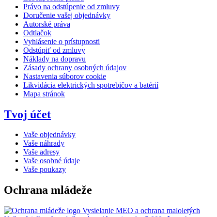
Právo na odstúpenie od zmluvy
Doručenie vašej objednávky
Autorské práva
Odtlačok
Vyhlásenie o prístupnosti
Odstúpiť od zmluvy
Náklady na dopravu
Zásady ochrany osobných údajov
Nastavenia súborov cookie
Likvidácia elektrických spotrebičov a batérií
Mapa stránok
Tvoj účet
Vaše objednávky
Vaše náhrady
Vaše adresy
Vaše osobné údaje
Vaše poukazy
Ochrana mládeže
Vysielanie MEO a ochrana maloletých