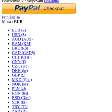
Pokračovať v nakupovaní
Pokladňa
Prihlásiť sa
Mena :
EUR
EUR (€)
USD ($)
AUD (AU$)
BAM (KM)
BRL (R$)
CAD (CAD$)
CHF (CHF)
CNY (¥)
CZK (Kč)
DKK (kr)
GBP (£)
MKD (Ден)
NOK (kr)
PLN (zł)
RON (lei)
RSD (Din.)
SEK (kr)
TRY (TL)
ZAR (R)