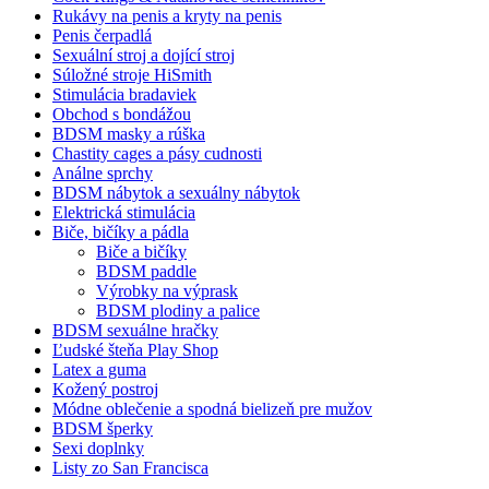
Rukávy na penis a kryty na penis
Penis čerpadlá
Sexuální stroj a dojící stroj
Súložné stroje HiSmith
Stimulácia bradaviek
Obchod s bondážou
BDSM masky a rúška
Chastity cages a pásy cudnosti
Análne sprchy
BDSM nábytok a sexuálny nábytok
Elektrická stimulácia
Biče, bičíky a pádla
Biče a bičíky
BDSM paddle
Výrobky na výprask
BDSM plodiny a palice
BDSM sexuálne hračky
Ľudské šteňa Play Shop
Latex a guma
Kožený postroj
Módne oblečenie a spodná bielizeň pre mužov
BDSM šperky
Sexi doplnky
Listy zo San Francisca