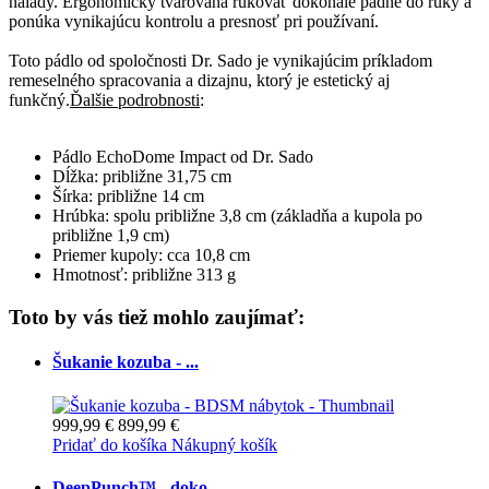
nálady. Ergonomicky tvarovaná rukoväť dokonale padne do ruky a
ponúka vynikajúcu kontrolu a presnosť pri používaní.
Toto pádlo od spoločnosti Dr. Sado je vynikajúcim príkladom
remeselného spracovania a dizajnu, ktorý je estetický aj
funkčný.
Ďalšie podrobnosti
:
Pádlo EchoDome Impact od Dr. Sado
Dĺžka: približne 31,75 cm
Šírka: približne 14 cm
Hrúbka: spolu približne 3,8 cm (základňa a kupola po
približne 1,9 cm)
Priemer kupoly: cca 10,8 cm
Hmotnosť: približne 313 g
Toto by vás tiež mohlo zaujímať:
Šukanie kozuba - ...
999,99 €
899,99 €
Pridať do košíka
Nákupný košík
DeepPunch™ - doko...