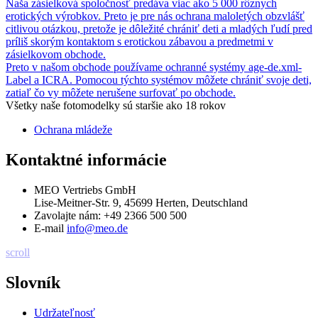
Naša zásielková spoločnosť predáva viac ako 5 000 rôznych
erotických výrobkov. Preto je pre nás ochrana maloletých obzvlášť
citlivou otázkou, pretože je dôležité chrániť deti a mladých ľudí pred
príliš skorým kontaktom s erotickou zábavou a predmetmi v
zásielkovom obchode.
Preto v našom obchode používame ochranné systémy age-de.xml-
Label a ICRA. Pomocou týchto systémov môžete chrániť svoje deti,
zatiaľ čo vy môžete nerušene surfovať po obchode.
Všetky naše fotomodelky sú staršie ako 18 rokov
Ochrana mládeže
Kontaktné informácie
MEO Vertriebs GmbH
Lise-Meitner-Str. 9, 45699 Herten, Deutschland
Zavolajte nám:
+49 2366 500 500
E-mail
info@meo.de
scroll
Slovník
Udržateľnosť