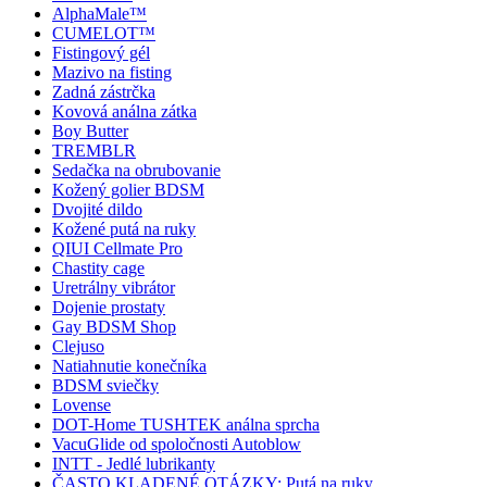
AlphaMale™
CUMELOT™
Fistingový gél
Mazivo na fisting
Zadná zástrčka
Kovová análna zátka
Boy Butter
TREMBLR
Sedačka na obrubovanie
Kožený golier BDSM
Dvojité dildo
Kožené putá na ruky
QIUI Cellmate Pro
Chastity cage
Uretrálny vibrátor
Dojenie prostaty
Gay BDSM Shop
Clejuso
Natiahnutie konečníka
BDSM sviečky
Lovense
DOT-Home TUSHTEK análna sprcha
VacuGlide od spoločnosti Autoblow
INTT - Jedlé lubrikanty
ČASTO KLADENÉ OTÁZKY: Putá na ruky