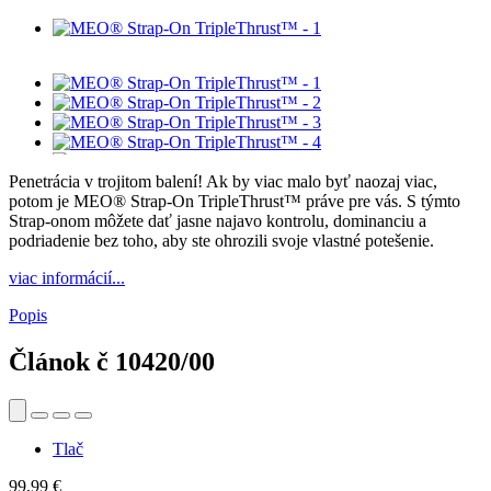
Penetrácia v trojitom balení! Ak by viac malo byť naozaj viac,
potom je MEO® Strap-On TripleThrust™ práve pre vás. S týmto
Strap-onom môžete dať jasne najavo kontrolu, dominanciu a
podriadenie bez toho, aby ste ohrozili svoje vlastné potešenie.
viac informácií...
Popis
Článok č
10420/00
Tlač
99,99 €