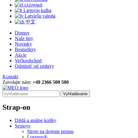
ελληνικά
Lietuvių kalba
Latviešu valoda
中文
Domov
Naše tipy
Novinky
Bestsellery
Akcie
Veľkoobchod
Odstúpiť od zmluvy
Kontakt
Zavolajte nám:
+49 2366 500 500
Vyhľadávanie
Strap-on
Dildá a análne kolíky
Sextoys
Stroje na dojenie penisu
Lovense®