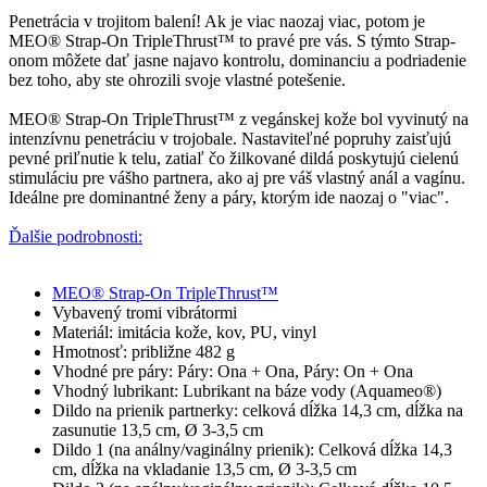
Penetrácia v trojitom balení! Ak je viac naozaj viac, potom je
MEO® Strap-On TripleThrust™ to pravé pre vás. S týmto Strap-
onom môžete dať jasne najavo kontrolu, dominanciu a podriadenie
bez toho, aby ste ohrozili svoje vlastné potešenie.
MEO® Strap-On TripleThrust™ z vegánskej kože bol vyvinutý na
intenzívnu penetráciu v trojobale. Nastaviteľné popruhy zaisťujú
pevné priľnutie k telu, zatiaľ čo žilkované dildá poskytujú cielenú
stimuláciu pre vášho partnera, ako aj pre váš vlastný anál a vagínu.
Ideálne pre dominantné ženy a páry, ktorým ide naozaj o "viac".
Ďalšie podrobnosti:
MEO® Strap-On TripleThrust™
Vybavený tromi vibrátormi
Materiál: imitácia kože, kov, PU, vinyl
Hmotnosť: približne 482 g
Vhodné pre páry: Páry: Ona + Ona, Páry: On + Ona
Vhodný lubrikant: Lubrikant na báze vody (Aquameo®)
Dildo na prienik partnerky: celková dĺžka 14,3 cm, dĺžka na
zasunutie 13,5 cm, Ø 3-3,5 cm
Dildo 1 (na análny/vaginálny prienik): Celková dĺžka 14,3
cm, dĺžka na vkladanie 13,5 cm, Ø 3-3,5 cm