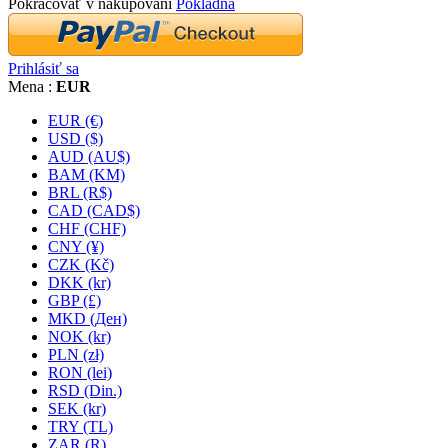
Pokračovať v nakupovaní
Pokladňa
Prihlásiť sa
Mena :
EUR
EUR (€)
USD ($)
AUD (AU$)
BAM (KM)
BRL (R$)
CAD (CAD$)
CHF (CHF)
CNY (¥)
CZK (Kč)
DKK (kr)
GBP (£)
MKD (Ден)
NOK (kr)
PLN (zł)
RON (lei)
RSD (Din.)
SEK (kr)
TRY (TL)
ZAR (R)