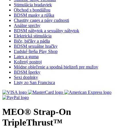
Stimulácia bradaviek
Obchod s bondážou
BDSM masky a rúška
Chastity cages a pásy cudnosti
Análne sprchy
BDSM nábytok a sexuálny nábytok
Elektrická stimulácia
Biče, bičíky a pádla
BDSM sexuálne hračky
Ľudské šteňa Play Shop
Latex a guma
Kožený postroj
Módne oblečenie a spodná bielizeň pre mužov
BDSM šperky
Sexi doplnky
Listy zo San Francisca
MEO® Strap-On
TripleThrust™