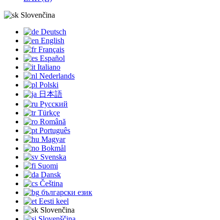
Slovenčina
Deutsch
English
Français
Español
Italiano
Nederlands
Polski
日本語
Русский
Türkçe
Română
Português
Magyar
Bokmål
Svenska
Suomi
Dansk
Čeština
български език
Eesti keel
Slovenčina
Slovenščina