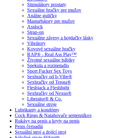
Stimulátory prostaty
Sexuálne hračky pre mužov
Análne guličky
Masturbátory pre mužov
Asslock
Strap-on
Sexuálne závesy a hojdačky lásky
Vibrátory
Kovové sexuálne hračky
RAP® - Real Ass Play™
Životné sexuálne bábiky
Spekula a rozmetadlo
Sport Fucker Sex Toys
Sexhračky od b-Vibe®
Sexhračky od Tenga®
Fleshjack a Fleshlight
Sexhračky od Nexus®
Liberator® & Co.
Sexuálne stroje
Lubrikanty a kondómy
Cock Rings & Natahovače semenníkov
Rukávy na penis a kryty na penis
Penis čerpadlá
Sexuální stroj a dojící stroj
Súložné stroje HiSmith