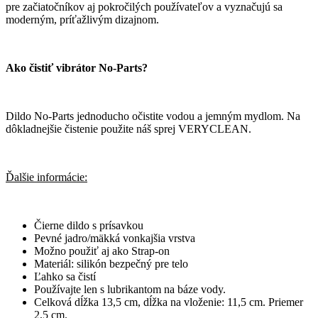
pre začiatočníkov aj pokročilých používateľov a vyznačujú sa
moderným, príťažlivým dizajnom.
Ako čistiť vibrátor No-Parts?
Dildo No-Parts jednoducho očistite vodou a jemným mydlom. Na
dôkladnejšie čistenie použite náš sprej VERYCLEAN.
Ďalšie informácie:
Čierne dildo s prísavkou
Pevné jadro/mäkká vonkajšia vrstva
Možno použiť aj ako Strap-on
Materiál: silikón bezpečný pre telo
Ľahko sa čistí
Používajte len s lubrikantom na báze vody.
Celková dĺžka 13,5 cm, dĺžka na vloženie: 11,5 cm. Priemer
2,5 cm.