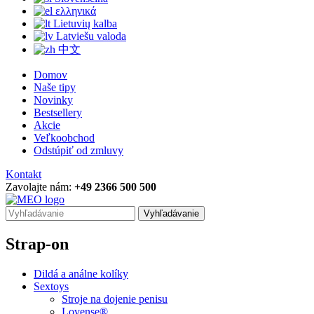
ελληνικά
Lietuvių kalba
Latviešu valoda
中文
Domov
Naše tipy
Novinky
Bestsellery
Akcie
Veľkoobchod
Odstúpiť od zmluvy
Kontakt
Zavolajte nám:
+49 2366 500 500
Vyhľadávanie
Strap-on
Dildá a análne kolíky
Sextoys
Stroje na dojenie penisu
Lovense®