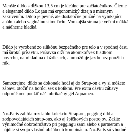
Menšie dildo s dĺžkou 13,5 cm je ideálne pre začiatočníkov. Čierne
a elegantné dildo Logan má ergonomický dizajn s miernym
zakrivením. Dildo je pevné, ale dostatočne pružné na vynikajúcu
análnu alebo vaginálnu stimuláciu. Vonkajšia strana je veľmi mäkká
a nádherne hladká.
Dildo je vyrobené zo silikónu bezpečného pre telo a v spodnej časti
má širokú prísavku. Prísavka drží na akomkoľvek hladkom
povrchu, napríklad na dlaždiciach, a umožňuje jazdu bez použitia
rúk.
Samozrejme, dildo sa dokonale hodí aj do Strap-on a vy si môžete
zábavu otočiť na horúci sex s kolíkmi. Pre extra dávku zábavy
odporúčame použiť náš lubrikačný gél Aquameo.
No-Parts zahŕňa rozsiahlu kolekciu Strap-on, pegging dild a
zodpovedajúcich strap-ons, ako aj špičkových postrojov. Zažite
výnimočné dobrodružstvo pri peggingu sami alebo s partnerom a
nájdite si svoju vlastnú obľúbenú kombináciu. No-Parts sú vhodné