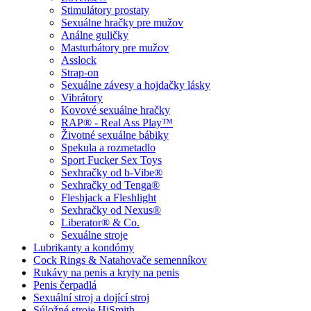
Stimulátory prostaty
Sexuálne hračky pre mužov
Análne guličky
Masturbátory pre mužov
Asslock
Strap-on
Sexuálne závesy a hojdačky lásky
Vibrátory
Kovové sexuálne hračky
RAP® - Real Ass Play™
Životné sexuálne bábiky
Spekula a rozmetadlo
Sport Fucker Sex Toys
Sexhračky od b-Vibe®
Sexhračky od Tenga®
Fleshjack a Fleshlight
Sexhračky od Nexus®
Liberator® & Co.
Sexuálne stroje
Lubrikanty a kondómy
Cock Rings & Natahovače semenníkov
Rukávy na penis a kryty na penis
Penis čerpadlá
Sexuální stroj a dojící stroj
Súložné stroje HiSmith