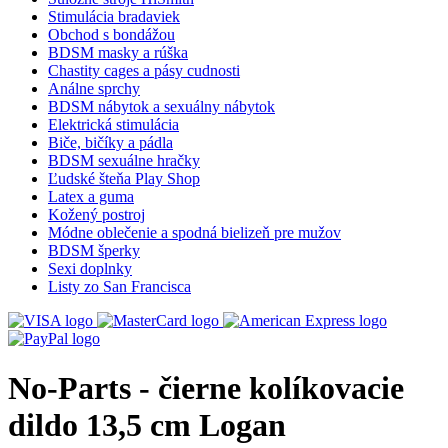
Stimulácia bradaviek
Obchod s bondážou
BDSM masky a rúška
Chastity cages a pásy cudnosti
Análne sprchy
BDSM nábytok a sexuálny nábytok
Elektrická stimulácia
Biče, bičíky a pádla
BDSM sexuálne hračky
Ľudské šteňa Play Shop
Latex a guma
Kožený postroj
Módne oblečenie a spodná bielizeň pre mužov
BDSM šperky
Sexi doplnky
Listy zo San Francisca
No-Parts - čierne kolíkovacie
dildo 13,5 cm Logan