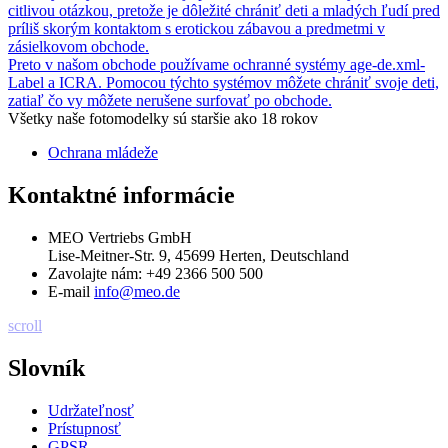
citlivou otázkou, pretože je dôležité chrániť deti a mladých ľudí pred
príliš skorým kontaktom s erotickou zábavou a predmetmi v
zásielkovom obchode.
Preto v našom obchode používame ochranné systémy age-de.xml-
Label a ICRA. Pomocou týchto systémov môžete chrániť svoje deti,
zatiaľ čo vy môžete nerušene surfovať po obchode.
Všetky naše fotomodelky sú staršie ako 18 rokov
Ochrana mládeže
Kontaktné informácie
MEO Vertriebs GmbH
Lise-Meitner-Str. 9, 45699 Herten, Deutschland
Zavolajte nám:
+49 2366 500 500
E-mail
info@meo.de
scroll
Slovník
Udržateľnosť
Prístupnosť
GPSR