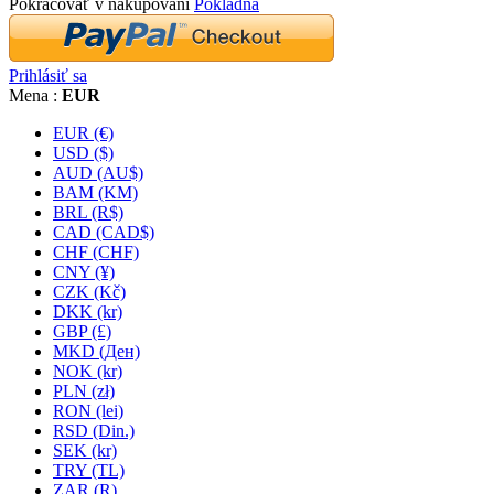
Pokračovať v nakupovaní
Pokladňa
Prihlásiť sa
Mena :
EUR
EUR (€)
USD ($)
AUD (AU$)
BAM (KM)
BRL (R$)
CAD (CAD$)
CHF (CHF)
CNY (¥)
CZK (Kč)
DKK (kr)
GBP (£)
MKD (Ден)
NOK (kr)
PLN (zł)
RON (lei)
RSD (Din.)
SEK (kr)
TRY (TL)
ZAR (R)