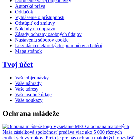
Doručenie vašej objednávky
Autorské práva
Odtlačok
Vyhlásenie o prístupnosti
Odstúpiť od zmluvy
Náklady na dopravu
Zásady ochrany osobných údajov
Nastavenia súborov cookie
Likvidácia elektrických spotrebičov a batérií
Mapa stránok
Tvoj účet
Vaše objednávky
Vaše náhrady
Vaše adresy
Vaše osobné údaje
Vaše poukazy
Ochrana mládeže
Vysielanie MEO a ochrana maloletých
Naša zásielková spoločnosť predáva viac ako 5 000 rôznych
erotických výrobkov. Preto je pre nás ochrana maloletých obzvlášť