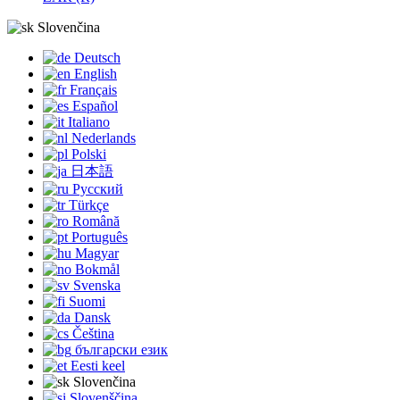
Slovenčina
Deutsch
English
Français
Español
Italiano
Nederlands
Polski
日本語
Русский
Türkçe
Română
Português
Magyar
Bokmål
Svenska
Suomi
Dansk
Čeština
български език
Eesti keel
Slovenčina
Slovenščina