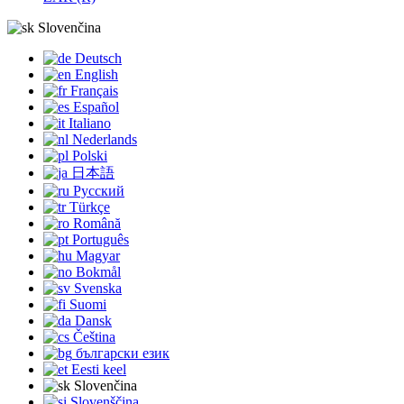
Slovenčina
Deutsch
English
Français
Español
Italiano
Nederlands
Polski
日本語
Русский
Türkçe
Română
Português
Magyar
Bokmål
Svenska
Suomi
Dansk
Čeština
български език
Eesti keel
Slovenčina
Slovenščina