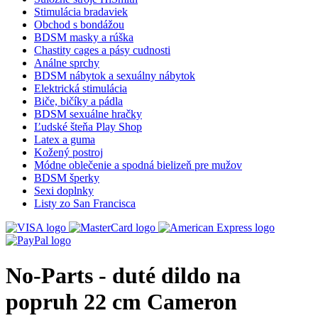
Stimulácia bradaviek
Obchod s bondážou
BDSM masky a rúška
Chastity cages a pásy cudnosti
Análne sprchy
BDSM nábytok a sexuálny nábytok
Elektrická stimulácia
Biče, bičíky a pádla
BDSM sexuálne hračky
Ľudské šteňa Play Shop
Latex a guma
Kožený postroj
Módne oblečenie a spodná bielizeň pre mužov
BDSM šperky
Sexi doplnky
Listy zo San Francisca
No-Parts - duté dildo na
popruh 22 cm Cameron