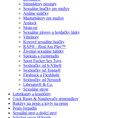
Stimulátory prostaty
Sexuálne hračky pre mužov
Análne guličky
Masturbátory pre mužov
Asslock
Strap-on
Sexuálne závesy a hojdačky lásky
Vibrátory
Kovové sexuálne hračky
RAP® - Real Ass Play™
Životné sexuálne bábiky
Spekula a rozmetadlo
Sport Fucker Sex Toys
Sexhračky od b-Vibe®
Sexhračky od Tenga®
Fleshjack a Fleshlight
Sexhračky od Nexus®
Liberator® & Co.
Sexuálne stroje
Lubrikanty a kondómy
Cock Rings & Natahovače semenníkov
Rukávy na penis a kryty na penis
Penis čerpadlá
Sexuální stroj a dojící stroj
Súložné stroje HiSmith