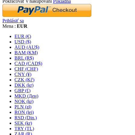
Pokračovať v nakupovaní
Pokladňa
Prihlásiť sa
Mena :
EUR
EUR (€)
USD ($)
AUD (AU$)
BAM (KM)
BRL (R$)
CAD (CAD$)
CHF (CHF)
CNY (¥)
CZK (Kč)
DKK (kr)
GBP (£)
MKD (Ден)
NOK (kr)
PLN (zł)
RON (lei)
RSD (Din.)
SEK (kr)
TRY (TL)
ZAR (R)