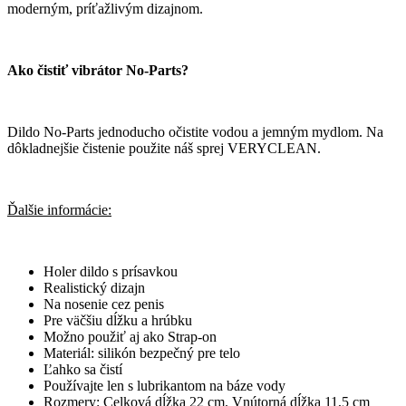
moderným, príťažlivým dizajnom.
Ako čistiť vibrátor No-Parts?
Dildo No-Parts jednoducho očistite vodou a jemným mydlom. Na
dôkladnejšie čistenie použite náš sprej VERYCLEAN.
Ďalšie informácie:
Holer dildo s prísavkou
Realistický dizajn
Na nosenie cez penis
Pre väčšiu dĺžku a hrúbku
Možno použiť aj ako Strap-on
Materiál: silikón bezpečný pre telo
Ľahko sa čistí
Používajte len s lubrikantom na báze vody
Rozmery: Celková dĺžka 22 cm. Vnútorná dĺžka 11,5 cm