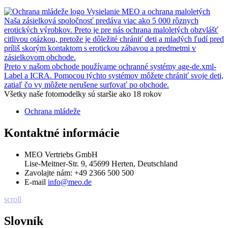
Vysielanie MEO a ochrana maloletých
Naša zásielková spoločnosť predáva viac ako 5 000 rôznych
erotických výrobkov. Preto je pre nás ochrana maloletých obzvlášť
citlivou otázkou, pretože je dôležité chrániť deti a mladých ľudí pred
príliš skorým kontaktom s erotickou zábavou a predmetmi v
zásielkovom obchode.
Preto v našom obchode používame ochranné systémy age-de.xml-
Label a ICRA. Pomocou týchto systémov môžete chrániť svoje deti,
zatiaľ čo vy môžete nerušene surfovať po obchode.
Všetky naše fotomodelky sú staršie ako 18 rokov
Ochrana mládeže
Kontaktné informácie
MEO Vertriebs GmbH
Lise-Meitner-Str. 9, 45699 Herten, Deutschland
Zavolajte nám:
+49 2366 500 500
E-mail
info@meo.de
scroll
Slovník