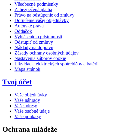
Všeobecné podmienky
Zabezpečená platba
Právo na odstúpenie od zmluvy
Doručenie vašej objednávky
Autorské práva
Odtlačok
Vyhlásenie o prístupnosti
Odstúpiť od zmluvy
Náklady na dopravu
Zásady ochrany osobných údajov
Nastavenia súborov cookie
Likvidácia elektrických spotrebičov a batérií
Mapa stránok
Tvoj účet
Vaše objednávky
Vaše náhrady
Vaše adresy
Vaše osobné údaje
Vaše poukazy
Ochrana mládeže