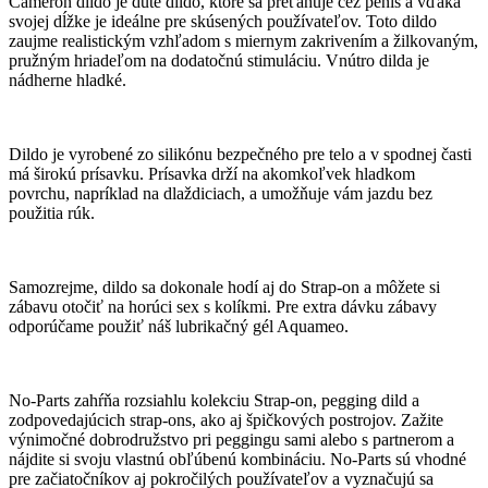
Cameron dildo je duté dildo, ktoré sa preťahuje cez penis a vďaka
svojej dĺžke je ideálne pre skúsených používateľov. Toto dildo
zaujme realistickým vzhľadom s miernym zakrivením a žilkovaným,
pružným hriadeľom na dodatočnú stimuláciu. Vnútro dilda je
nádherne hladké.
Dildo je vyrobené zo silikónu bezpečného pre telo a v spodnej časti
má širokú prísavku. Prísavka drží na akomkoľvek hladkom
povrchu, napríklad na dlaždiciach, a umožňuje vám jazdu bez
použitia rúk.
Samozrejme, dildo sa dokonale hodí aj do Strap-on a môžete si
zábavu otočiť na horúci sex s kolíkmi. Pre extra dávku zábavy
odporúčame použiť náš lubrikačný gél Aquameo.
No-Parts zahŕňa rozsiahlu kolekciu Strap-on, pegging dild a
zodpovedajúcich strap-ons, ako aj špičkových postrojov. Zažite
výnimočné dobrodružstvo pri peggingu sami alebo s partnerom a
nájdite si svoju vlastnú obľúbenú kombináciu. No-Parts sú vhodné
pre začiatočníkov aj pokročilých používateľov a vyznačujú sa