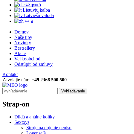
ελληνικά
Lietuvių kalba
Latviešu valoda
中文
Domov
Naše tipy
Novinky
Bestsellery
Akcie
Veľkoobchod
Odstúpiť od zmluvy
Kontakt
Zavolajte nám:
+49 2366 500 500
Vyhľadávanie
Strap-on
Dildá a análne kolíky
Sextoys
Stroje na dojenie penisu
Lovense®