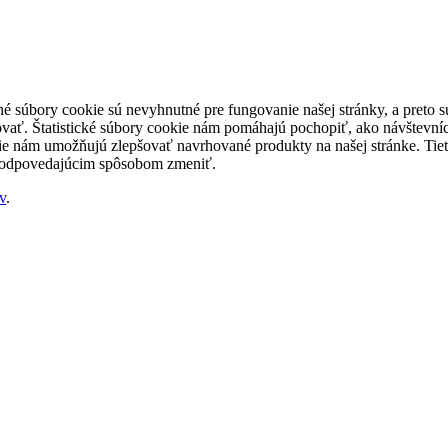
né súbory cookie sú nevyhnutné pre fungovanie našej stránky, a preto
šovať. Štatistické súbory cookie nám pomáhajú pochopiť, ako návštevníc
nám umožňujú zlepšovať navrhované produkty na našej stránke. Tieto 
 zodpovedajúcim spôsobom zmeniť.
v
.