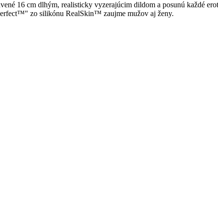
avené 16 cm dlhým, realisticky vyzerajúcim dildom a posunú každé ero
Perfect™" zo silikónu RealSkin™ zaujme mužov aj ženy.