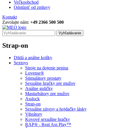
Veľkoobchod
Odstúpiť od zmluvy
Kontakt
Zavolajte nám:
+49 2366 500 500
Vyhľadávanie
Strap-on
Dildá a análne kolíky
Sextoys
Stroje na dojenie penisu
Lovense®
Stimulátory prostaty
Sexuálne hračky pre mužov
Análne guličky
Masturbátory pre mužov
Asslock
Strap-on
Sexuálne závesy a hojdačky lásky
Vibrátory
Kovové sexuálne hračky
RAP® - Real Ass Play™