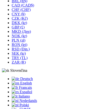
BRL (R$)
CAD (CAD$)
CHF (CHF)
CNY (¥)
CZK (Kč)
DKK (kr)
GBP (£)
MKD (Ден)
NOK (kr)
PLN (zł)
RON (lei)
RSD (Din.)
SEK (kr)
TRY (TL)
ZAR (R)
Slovenčina
Deutsch
English
Français
Español
Italiano
Nederlands
Polski