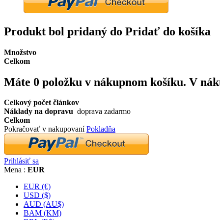
Produkt bol pridaný do Pridať do košíka
Množstvo
Celkom
Máte
0
položku v nákupnom košíku.
V nák
Celkový počet článkov
Náklady na dopravu
doprava zadarmo
Celkom
Pokračovať v nakupovaní
Pokladňa
Prihlásiť sa
Mena :
EUR
EUR (€)
USD ($)
AUD (AU$)
BAM (KM)