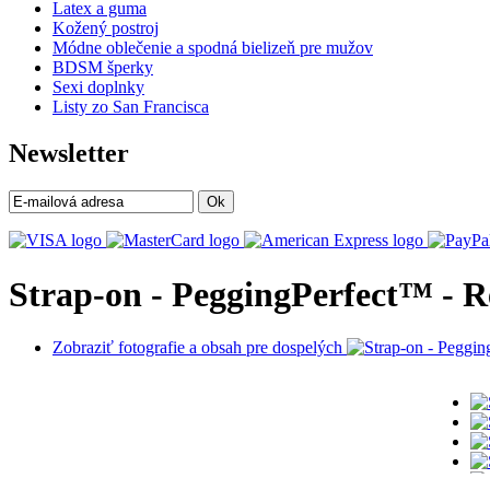
Latex a guma
Kožený postroj
Módne oblečenie a spodná bielizeň pre mužov
BDSM šperky
Sexi doplnky
Listy zo San Francisca
Newsletter
Ok
Strap-on - PeggingPerfect™ - R
Zobraziť fotografie a obsah pre dospelých