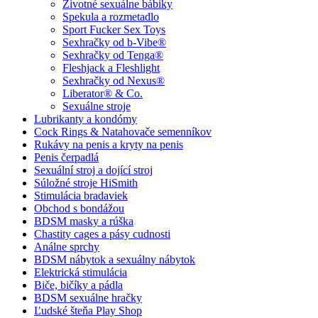
Životné sexuálne bábiky
Spekula a rozmetadlo
Sport Fucker Sex Toys
Sexhračky od b-Vibe®
Sexhračky od Tenga®
Fleshjack a Fleshlight
Sexhračky od Nexus®
Liberator® & Co.
Sexuálne stroje
Lubrikanty a kondómy
Cock Rings & Natahovače semenníkov
Rukávy na penis a kryty na penis
Penis čerpadlá
Sexuální stroj a dojící stroj
Súložné stroje HiSmith
Stimulácia bradaviek
Obchod s bondážou
BDSM masky a rúška
Chastity cages a pásy cudnosti
Análne sprchy
BDSM nábytok a sexuálny nábytok
Elektrická stimulácia
Biče, bičíky a pádla
BDSM sexuálne hračky
Ľudské šteňa Play Shop