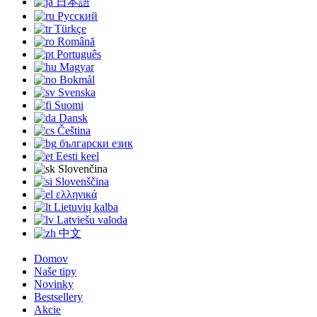
日本語
Русский
Türkçe
Română
Português
Magyar
Bokmål
Svenska
Suomi
Dansk
Čeština
български език
Eesti keel
Slovenčina
Slovenščina
ελληνικά
Lietuvių kalba
Latviešu valoda
中文
Domov
Naše tipy
Novinky
Bestsellery
Akcie