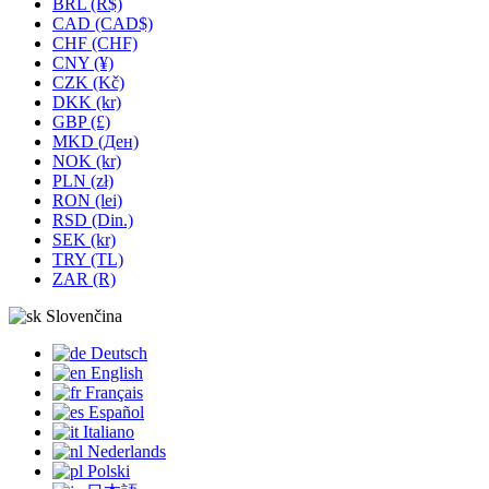
BRL (R$)
CAD (CAD$)
CHF (CHF)
CNY (¥)
CZK (Kč)
DKK (kr)
GBP (£)
MKD (Ден)
NOK (kr)
PLN (zł)
RON (lei)
RSD (Din.)
SEK (kr)
TRY (TL)
ZAR (R)
Slovenčina
Deutsch
English
Français
Español
Italiano
Nederlands
Polski