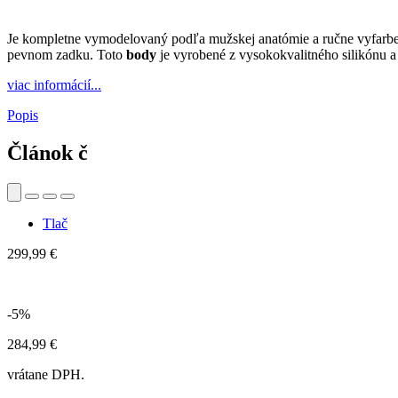
Je kompletne vymodelovaný podľa mužskej anatómie a ručne vyfarben
pevnom zadku. Toto
body
je vyrobené z vysokokvalitného silikónu a 
viac informácií...
Popis
Článok č
Tlač
299,99 €
-5%
284,99 €
vrátane DPH.