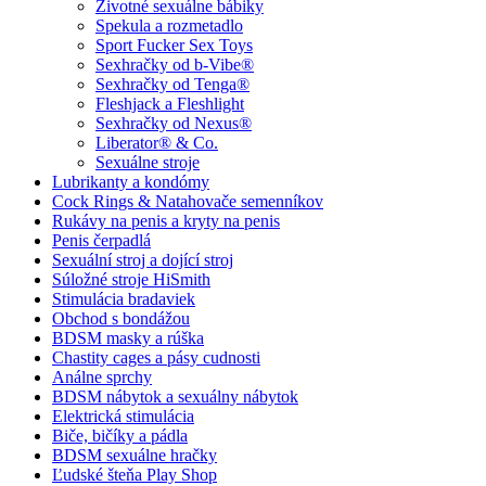
Životné sexuálne bábiky
Spekula a rozmetadlo
Sport Fucker Sex Toys
Sexhračky od b-Vibe®
Sexhračky od Tenga®
Fleshjack a Fleshlight
Sexhračky od Nexus®
Liberator® & Co.
Sexuálne stroje
Lubrikanty a kondómy
Cock Rings & Natahovače semenníkov
Rukávy na penis a kryty na penis
Penis čerpadlá
Sexuální stroj a dojící stroj
Súložné stroje HiSmith
Stimulácia bradaviek
Obchod s bondážou
BDSM masky a rúška
Chastity cages a pásy cudnosti
Análne sprchy
BDSM nábytok a sexuálny nábytok
Elektrická stimulácia
Biče, bičíky a pádla
BDSM sexuálne hračky
Ľudské šteňa Play Shop