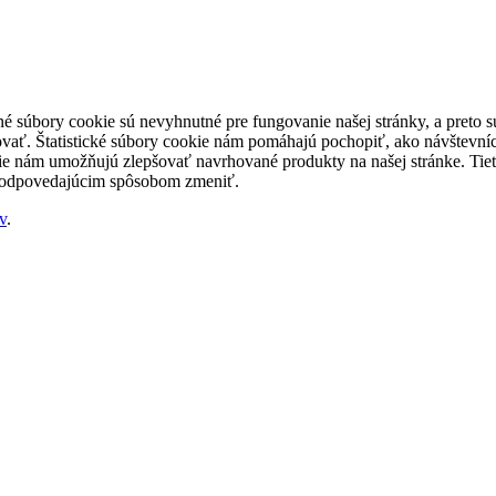
né súbory cookie sú nevyhnutné pre fungovanie našej stránky, a preto
šovať. Štatistické súbory cookie nám pomáhajú pochopiť, ako návštevníc
nám umožňujú zlepšovať navrhované produkty na našej stránke. Tieto 
 zodpovedajúcim spôsobom zmeniť.
v
.