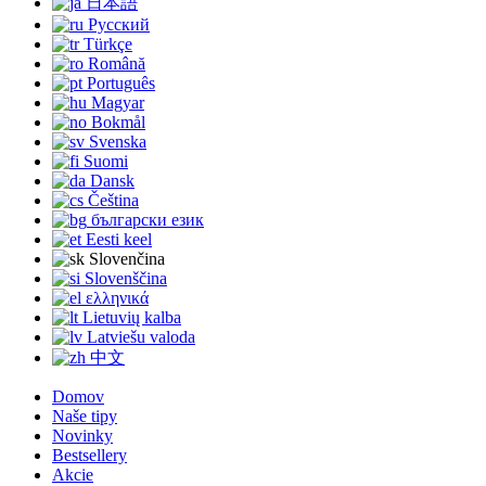
日本語
Русский
Türkçe
Română
Português
Magyar
Bokmål
Svenska
Suomi
Dansk
Čeština
български език
Eesti keel
Slovenčina
Slovenščina
ελληνικά
Lietuvių kalba
Latviešu valoda
中文
Domov
Naše tipy
Novinky
Bestsellery
Akcie