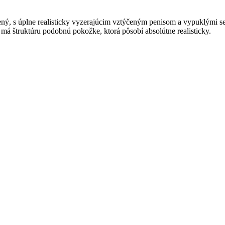
ý, s úplne realisticky vyzerajúcim vztýčeným penisom a vypuklými s
má štruktúru podobnú pokožke, ktorá pôsobí absolútne realisticky.