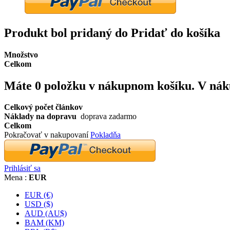
Produkt bol pridaný do Pridať do košíka
Množstvo
Celkom
Máte
0
položku v nákupnom košíku.
V nák
Celkový počet článkov
Náklady na dopravu
doprava zadarmo
Celkom
Pokračovať v nakupovaní
Pokladňa
Prihlásiť sa
Mena :
EUR
EUR (€)
USD ($)
AUD (AU$)
BAM (KM)