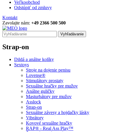
Veľkoobchod
Odstúpiť od zmluvy
Kontakt
Zavolajte nám:
+49 2366 500 500
Vyhľadávanie
Strap-on
Dildá a análne kolíky
Sextoys
Stroje na dojenie penisu
Lovense®
Stimulátory prostaty
Sexuálne hračky pre mužov
Análne guličky
Masturbátory pre mužov
Asslock
Strap-on
Sexuálne závesy a hojdačky lásky
Vibrátory
Kovové sexuálne hračky
RAP® - Real Ass Play™