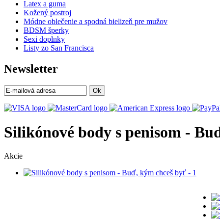
Latex a guma
Kožený postroj
Módne oblečenie a spodná bielizeň pre mužov
BDSM šperky
Sexi doplnky
Listy zo San Francisca
Newsletter
Ok
Silikónové body s penisom - Bu
Akcie