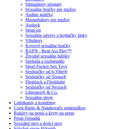
Stimulátory prostaty
Sexuálne hračky pre mužov
Análne guličky
Masturbátory pre mužov
Asslock
Strap-on
Sexuálne závesy a hojdačky lásky
Vibrátory
Kovové sexuálne hračky
RAP® - Real Ass Play™
Životné sexuálne bábiky
Spekula a rozmetadlo
Sport Fucker Sex Toys
Sexhračky od b-Vibe®
Sexhračky od Tenga®
Fleshjack a Fleshlight
Sexhračky od Nexus®
Liberator® & Co.
Sexuálne stroje
Lubrikanty a kondómy
Cock Rings & Natahovače semenníkov
Rukávy na penis a kryty na penis
Penis čerpadlá
Sexuální stroj a dojící stroj
Súložné stroje HiSmith