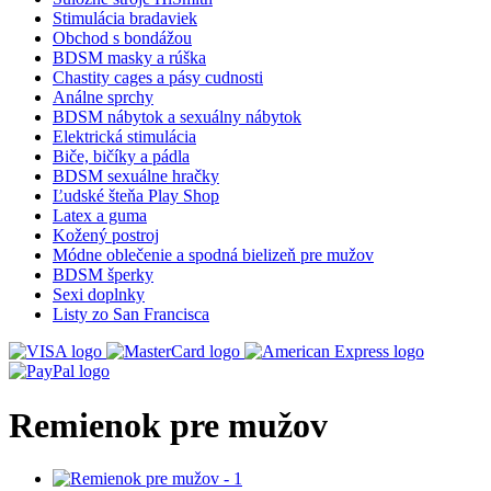
Stimulácia bradaviek
Obchod s bondážou
BDSM masky a rúška
Chastity cages a pásy cudnosti
Análne sprchy
BDSM nábytok a sexuálny nábytok
Elektrická stimulácia
Biče, bičíky a pádla
BDSM sexuálne hračky
Ľudské šteňa Play Shop
Latex a guma
Kožený postroj
Módne oblečenie a spodná bielizeň pre mužov
BDSM šperky
Sexi doplnky
Listy zo San Francisca
Remienok pre mužov