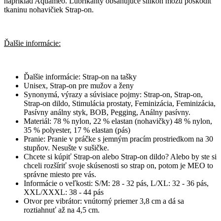
napríklad Aquameo. Lubrikanty obsahujúce silikón môžu poškodiť
tkaninu nohavičiek Strap-on.
Ďalšie informácie:
Ďalšie informácie: Strap-on na tašky
Unisex, Strap-on pre mužov a ženy
Synonymá, výrazy a súvisiace pojmy: Strap-on, Strap-on,
Strap-on dildo, Stimulácia prostaty, Feminizácia, Feminizácia,
Pasívny análny styk, BOB, Pegging, Análny pasívny.
Materiál: 78 % nylon, 22 % elastan (nohavičky) 48 % nylon,
35 % polyester, 17 % elastan (pás)
Pranie: Pranie v práčke s jemným pracím prostriedkom na 30
stupňov. Nesušte v sušičke.
Chcete si kúpiť Strap-on alebo Strap-on dildo? Alebo by ste si
chceli rozšíriť svoje skúsenosti so strap on, potom je MEO to
správne miesto pre vás.
Informácie o veľkosti: S/M: 28 - 32 pás, L/XL: 32 - 36 pás,
XXL/XXXL: 38 - 44 pás
Otvor pre vibrátor: vnútorný priemer 3,8 cm a dá sa
roztiahnuť až na 4,5 cm.