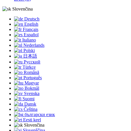
Slovenčina
Deutsch
English
Français
Español
Italiano
Nederlands
Polski
日本語
Русский
Türkçe
Română
Português
Magyar
Bokmål
Svenska
Suomi
Dansk
Čeština
български език
Eesti keel
Slovenčina
Slovenščina