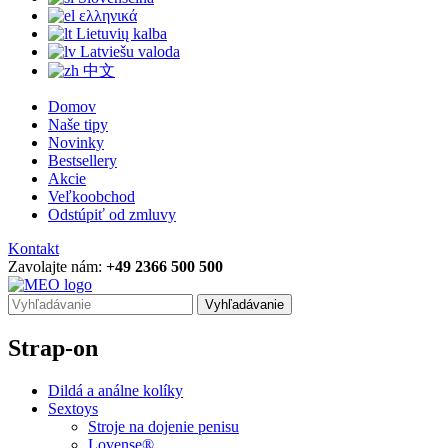
ελληνικά
Lietuvių kalba
Latviešu valoda
中文
Domov
Naše tipy
Novinky
Bestsellery
Akcie
Veľkoobchod
Odstúpiť od zmluvy
Kontakt
Zavolajte nám:
+49 2366 500 500
Vyhľadávanie
Strap-on
Dildá a análne kolíky
Sextoys
Stroje na dojenie penisu
Lovense®