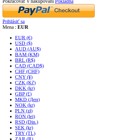
Pokračovať v nakupovaní
Pokladňa
Prihlásiť sa
Mena :
EUR
EUR (€)
USD ($)
AUD (AU$)
BAM (KM)
BRL (R$)
CAD (CAD$)
CHF (CHF)
CNY (¥)
CZK (Kč)
DKK (kr)
GBP (£)
MKD (Ден)
NOK (kr)
PLN (zł)
RON (lei)
RSD (Din.)
SEK (kr)
TRY (TL)
ZAR (R)