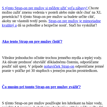
S týmto Strap-on pre mužov si môžete užiť veľa zábavy!
Chcete
možno zažiť zmenu vedenia v posteli alebo máte skôr chuť na XL
penetráciu? S týmto Strap-on pre mužov sa budete určite cítiť,
akoby ste vlastnili tvrdý penis.
Strap-on pre mužov je mimoriadne
kvalitný a
dá sa pohodlne a bezpečne nosiť. Stačí ho vyskúšať!
Ako tento Strap-on pre mužov čistiť?
Vibrátor jednoducho očistite trochou jemného mydla a teplej vody.
Ak dávate prednosť obzvlášť dôkladnému čisteniu, odporúčame
použiť náš sprej. V prípade
nohavičiek Strap-on
odporúčame jemné
pranie v práčke pri 30 stupňoch s jemným pracím prostriedkom.
Čo musím pri tomto Strap-on pre mužov zvážiť?
S týmto Strap-on pre mužov používajte len lubrikant na báze vody,