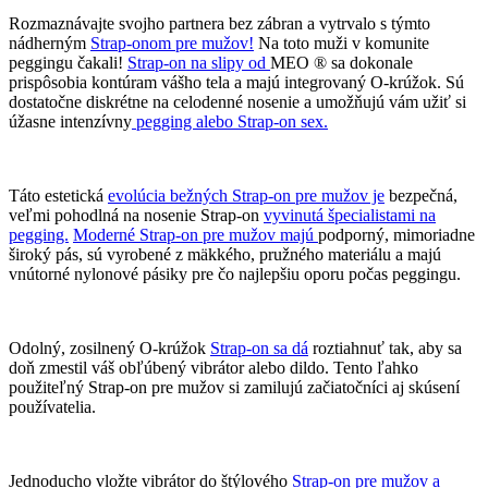
Rozmaznávajte svojho partnera bez zábran a vytrvalo s týmto
nádherným
Strap-onom pre mužov!
Na toto muži v komunite
peggingu čakali!
Strap-on na slipy od
MEO ® sa dokonale
prispôsobia kontúram vášho tela a majú integrovaný O-krúžok. Sú
dostatočne diskrétne na celodenné nosenie a umožňujú vám užiť si
úžasne intenzívny
pegging alebo Strap-on sex.
Táto estetická
evolúcia bežných Strap-on pre mužov je
bezpečná,
veľmi pohodlná na nosenie Strap-on
vyvinutá špecialistami na
pegging.
Moderné Strap-on pre mužov majú
podporný, mimoriadne
široký pás, sú vyrobené z mäkkého, pružného materiálu a majú
vnútorné nylonové pásiky pre čo najlepšiu oporu počas peggingu.
Odolný, zosilnený O-krúžok
Strap-on sa dá
roztiahnuť tak, aby sa
doň zmestil váš obľúbený vibrátor alebo dildo. Tento ľahko
použiteľný Strap-on pre mužov si zamilujú začiatočníci aj skúsení
používatelia.
Jednoducho vložte vibrátor do štýlového
Strap-on pre mužov a