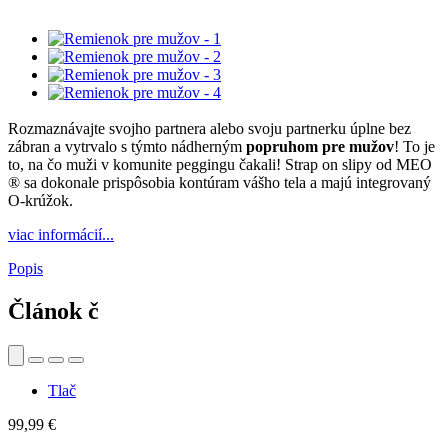
Rozmaznávajte svojho partnera alebo svoju partnerku úplne bez
zábran a vytrvalo s týmto nádherným
popruhom pre mužov
! To je
to, na čo muži v komunite peggingu čakali! Strap on slipy od MEO
® sa dokonale prispôsobia kontúram vášho tela a majú integrovaný
O-krúžok.
viac informácií...
Popis
Článok č
Tlač
99,99 €