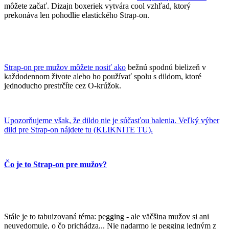
môžete začať. Dizajn boxeriek vytvára cool vzhľad, ktorý
prekonáva len pohodlie elastického Strap-on.
Strap-on pre mužov môžete nosiť ako
bežnú spodnú bielizeň v
každodennom živote alebo ho používať spolu s dildom, ktoré
jednoducho prestrčíte cez O-krúžok.
Upozorňujeme však, že dildo nie je súčasťou balenia. Veľký výber
dild pre Strap-on nájdete tu (KLIKNITE TU).
Čo je to Strap-on pre mužov?
Stále je to tabuizovaná téma: pegging - ale väčšina mužov si ani
neuvedomuje, o čo prichádza... Nie nadarmo je pegging jedným z