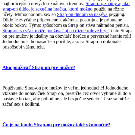
najhorúcejších nových sexuálnych trendov.
Strap-on, známy aj ako
strap-on dildo, je sexuálna hračka, ktorú možno
použiť na rôzne
účely. Mimochodom, sex so
Strap-on dildom sa nazýva
pegging.
Dildo je zvyčajne pripevnené k akémusi postroju a je pripútané
okolo bokov. Týmto spôsobom sa Strap-on stáva náhradou penisu.
Strap-on sa však môže používať aj na rôzne rolové hry.
Tento Strap-
on pre mužov je ideálny na obzvlášť horúce a perverzné hranie rolí!
Jednoducho si ho nasaďte a pocítite, ako sa Strap-on dokonale
prispôsobí vášmu telu.
Ako používať Strap-on pre mužov?
Používanie Strap-on pre mužov je veľmi jednoduché! Jednoducho
vkĺznite do nohavičiek Strap-on, prestrčte cez otvor vybrané dildo a
nastavte ho tak, aby pohodlne, ale bezpečne sedelo. Teraz sa môže
začať sex s kolíkmi..
Čo je na tomto Strap-on pre mužov také výnimočné?