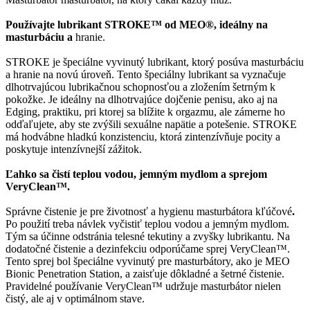
Používajte lubrikant STROKE™ od MEO®, ideálny na
masturbáciu a
hranie.
STROKE je špeciálne vyvinutý lubrikant, ktorý posúva masturbáciu
a hranie na novú úroveň. Tento špeciálny lubrikant sa vyznačuje
dlhotrvajúcou lubrikačnou schopnosťou a zložením šetrným k
pokožke. Je ideálny na dlhotrvajúce dojčenie penisu, ako aj na
Edging, praktiku, pri ktorej sa blížite k orgazmu, ale zámerne ho
odďaľujete, aby ste zvýšili sexuálne napätie a potešenie. STROKE
má hodvábne hladkú konzistenciu, ktorá zintenzívňuje pocity a
poskytuje intenzívnejší zážitok.
Ľahko sa čistí teplou vodou, jemným mydlom a sprejom
VeryClean™.
Správne čistenie je pre životnosť a hygienu masturbátora kľúčové
.
Po použití treba návlek vyčistiť teplou vodou a jemným mydlom.
Tým sa účinne odstránia telesné tekutiny a zvyšky lubrikantu. Na
dodatočné čistenie a dezinfekciu odporúčame sprej VeryClean™.
Tento sprej bol špeciálne vyvinutý pre masturbátory, ako je MEO
Bionic Penetration Station, a zaisťuje dôkladné a šetrné čistenie.
Pravidelné používanie VeryClean™ udržuje masturbátor nielen
čistý, ale aj v optimálnom stave.