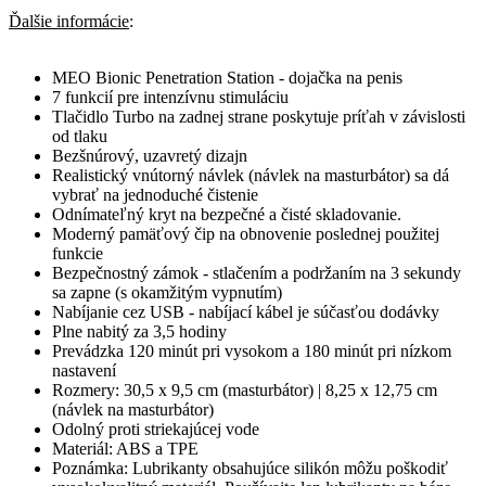
Ďalšie informácie
:
MEO Bionic Penetration Station - dojačka na penis
7 funkcií pre intenzívnu stimuláciu
Tlačidlo Turbo na zadnej strane poskytuje príťah v závislosti
od tlaku
Bezšnúrový, uzavretý dizajn
Realistický vnútorný návlek (návlek na masturbátor) sa dá
vybrať na jednoduché čistenie
Odnímateľný kryt na bezpečné a čisté skladovanie.
Moderný pamäťový čip na obnovenie poslednej použitej
funkcie
Bezpečnostný zámok - stlačením a podržaním na 3 sekundy
sa zapne (s okamžitým vypnutím)
Nabíjanie cez USB - nabíjací kábel je súčasťou dodávky
Plne nabitý za 3,5 hodiny
Prevádzka 120 minút pri vysokom a 180 minút pri nízkom
nastavení
Rozmery: 30,5 x 9,5 cm (masturbátor) | 8,25 x 12,75 cm
(návlek na masturbátor)
Odolný proti striekajúcej vode
Materiál: ABS a TPE
Poznámka: Lubrikanty obsahujúce silikón môžu poškodiť