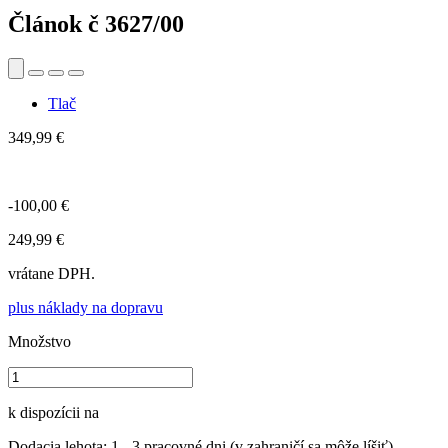
Článok č
3627/00
Tlač
349,99 €
-100,00 €
249,99 €
vrátane DPH.
plus náklady na dopravu
Množstvo
k dispozícii na
Dodacia lehota: 1 - 3 pracovné dni (v zahraničí sa môže líšiť).