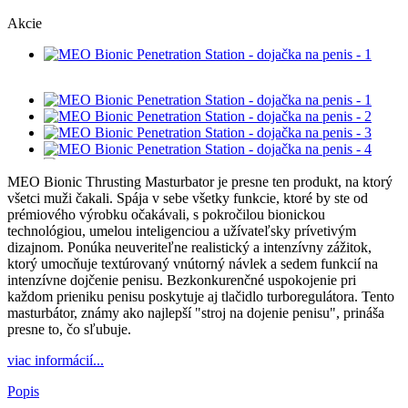
Akcie
MEO Bionic Thrusting Masturbator je presne ten produkt, na ktorý
všetci muži čakali. Spája v sebe všetky funkcie, ktoré by ste od
prémiového výrobku očakávali, s pokročilou bionickou
technológiou, umelou inteligenciou a užívateľsky prívetivým
dizajnom. Ponúka neuveriteľne realistický a intenzívny zážitok,
ktorý umocňuje textúrovaný vnútorný návlek a sedem funkcií na
intenzívne dojčenie penisu. Bezkonkurenčné uspokojenie pri
každom prieniku penisu poskytuje aj tlačidlo turboregulátora. Tento
masturbátor, známy ako najlepší "stroj na dojenie penisu", prináša
presne to, čo sľubuje.
viac informácií...
Popis