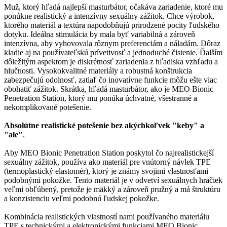
Muž, ktorý hľadá najlepší masturbátor, očakáva zariadenie, ktoré mu
ponúkne realistický a intenzívny sexuálny zážitok. Chce výrobok,
ktorého materiál a textúra napodobňujú prirodzené pocity ľudského
dotyku. Ideálna stimulácia by mala byť variabilná a zároveň
intenzívna, aby vyhovovala rôznym preferenciám a náladám. Dôraz
kladie aj na používateľskú prívetivosť a jednoduché čistenie. Ďalším
dôležitým aspektom je diskrétnosť zariadenia z hľadiska vzhľadu a
hlučnosti. Vysokokvalitné materiály a robustná konštrukcia
zabezpečujú odolnosť, zatiaľ čo inovatívne funkcie môžu ešte viac
obohatiť zážitok. Skrátka, hľadá masturbátor, ako je MEO Bionic
Penetration Station, ktorý mu ponúka úchvatné, všestranné a
nekomplikované potešenie.
Absolútne realistické potešenie bez akýchkoľvek "keby" a
"ale"
.
Aby MEO Bionic Penetration Station poskytol čo najrealistickejší
sexuálny zážitok, používa ako materiál pre vnútorný návlek TPE
(termoplastický elastomér), ktorý je známy svojimi vlastnosťami
podobnými pokožke. Tento materiál je v odvetví sexuálnych hračiek
veľmi obľúbený, pretože je mäkký a zároveň pružný a má štruktúru
a konzistenciu veľmi podobnú ľudskej pokožke.
Kombinácia realistických vlastností nami používaného materiálu
TPE s technickými a elektronickými funkciami MEO Bionic