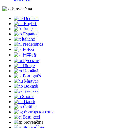
Slovenčina
Deutsch
English
Français
Español
Italiano
Nederlands
Polski
日本語
Русский
Türkçe
Română
Português
Magyar
Bokmål
Svenska
Suomi
Dansk
Čeština
български език
Eesti keel
Slovenčina
Slovenščina