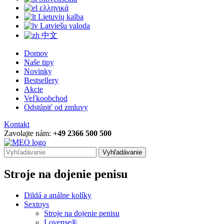
ελληνικά
Lietuvių kalba
Latviešu valoda
中文
Domov
Naše tipy
Novinky
Bestsellery
Akcie
Veľkoobchod
Odstúpiť od zmluvy
Kontakt
Zavolajte nám:
+49 2366 500 500
Vyhľadávanie
Stroje na dojenie penisu
Dildá a análne kolíky
Sextoys
Stroje na dojenie penisu
Lovense®