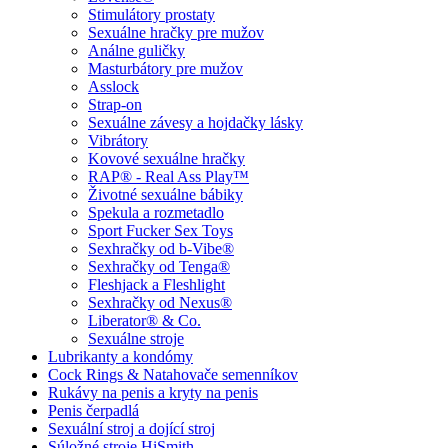
Stimulátory prostaty
Sexuálne hračky pre mužov
Análne guličky
Masturbátory pre mužov
Asslock
Strap-on
Sexuálne závesy a hojdačky lásky
Vibrátory
Kovové sexuálne hračky
RAP® - Real Ass Play™
Životné sexuálne bábiky
Spekula a rozmetadlo
Sport Fucker Sex Toys
Sexhračky od b-Vibe®
Sexhračky od Tenga®
Fleshjack a Fleshlight
Sexhračky od Nexus®
Liberator® & Co.
Sexuálne stroje
Lubrikanty a kondómy
Cock Rings & Natahovače semenníkov
Rukávy na penis a kryty na penis
Penis čerpadlá
Sexuální stroj a dojící stroj
Súložné stroje HiSmith