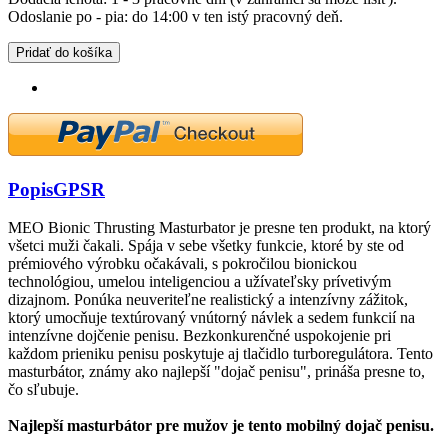
Odoslanie po - pia: do 14:00 v ten istý pracovný deň.
Pridať do košíka
Popis
GPSR
MEO Bionic Thrusting Masturbator je presne ten produkt, na ktorý
všetci muži čakali. Spája v sebe všetky funkcie, ktoré by ste od
prémiového výrobku očakávali, s pokročilou bionickou
technológiou, umelou inteligenciou a užívateľsky prívetivým
dizajnom. Ponúka neuveriteľne realistický a intenzívny zážitok,
ktorý umocňuje textúrovaný vnútorný návlek a sedem funkcií na
intenzívne dojčenie penisu. Bezkonkurenčné uspokojenie pri
každom prieniku penisu poskytuje aj tlačidlo turboregulátora. Tento
masturbátor, známy ako najlepší "dojač penisu", prináša presne to,
čo sľubuje.
Najlepší masturbátor pre mužov je tento mobilný dojač penisu.