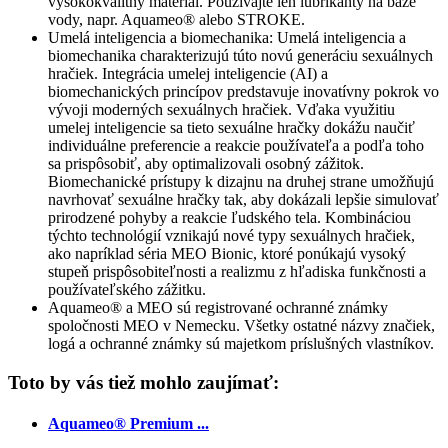
vysokokvalitný materiál. Používajte len lubrikanty na báze
vody, napr. Aquameo® alebo STROKE.
Umelá inteligencia a biomechanika: Umelá inteligencia a
biomechanika charakterizujú túto novú generáciu sexuálnych
hračiek. Integrácia umelej inteligencie (AI) a
biomechanických princípov predstavuje inovatívny pokrok vo
vývoji moderných sexuálnych hračiek. Vďaka využitiu
umelej inteligencie sa tieto sexuálne hračky dokážu naučiť
individuálne preferencie a reakcie používateľa a podľa toho
sa prispôsobiť, aby optimalizovali osobný zážitok.
Biomechanické prístupy k dizajnu na druhej strane umožňujú
navrhovať sexuálne hračky tak, aby dokázali lepšie simulovať
prirodzené pohyby a reakcie ľudského tela. Kombináciou
týchto technológií vznikajú nové typy sexuálnych hračiek,
ako napríklad séria MEO Bionic, ktoré ponúkajú vysoký
stupeň prispôsobiteľnosti a realizmu z hľadiska funkčnosti a
používateľského zážitku.
Aquameo® a MEO sú registrované ochranné známky
spoločnosti MEO v Nemecku. Všetky ostatné názvy značiek,
logá a ochranné známky sú majetkom príslušných vlastníkov.
Toto by vás tiež mohlo zaujímať:
Aquameo® Premium ...