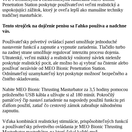
Penetration Station poskytuje používateľovi veľmi realistický a
uspokojujúci zážitok, ktorý je oveľa lepší ako manuálne techniky
tradičnej masturbácie.
Tento strojček na dojčenie penisu sa ľahko používa a nadchne
vás.
Používateľsky prívetivý ovládací panel umožňuje jednoduché
nastavenie funkcií a zapnutie a vypnutie zariadenia. Tlačidlo turbo
na zadnej strane umožňuje regulovať intenzitu procesu dojenia.
Ultratenký, veľmi mäkký a realistický vnútorný návlek nielenže
poskytuje realistický pocit, ale možno ho aj vybrať na čistenie alebo
používať nezávisle od MEO Bionic Penetration Station.
Odnímateľný uzamykateľný kryt poskytuje možnosť bezpečného a
čistého skladovania.
Nabite MEO Bionic Thrusting Masturbator za 3,5 hodiny pomocou
priloženého USB kábla a užívajte si až 180 minút. Pokročilý
pamäťový čip nastaví zariadenie na naposledy použitú funkciu pri
ďalšom použití, zatiaľ čo cestovný zámok zabraňuje náhodnému
zapnutiu.
Vďaka kombinácii realistickej stimulácie, prispôsobiteľných funkcií
a používateľsky prívetivého ovládania je MEO Bionic Thrusting
Masturbator masturbátor, na ktorý čakal každý muž.