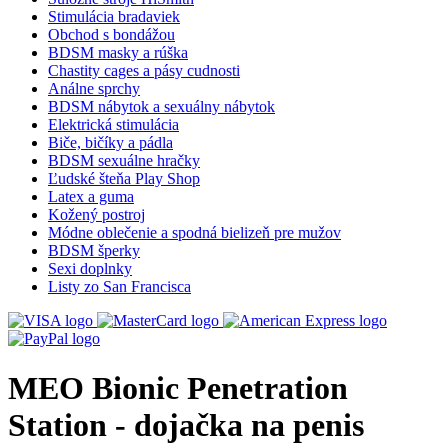
Stimulácia bradaviek
Obchod s bondážou
BDSM masky a rúška
Chastity cages a pásy cudnosti
Análne sprchy
BDSM nábytok a sexuálny nábytok
Elektrická stimulácia
Biče, bičíky a pádla
BDSM sexuálne hračky
Ľudské šteňa Play Shop
Latex a guma
Kožený postroj
Módne oblečenie a spodná bielizeň pre mužov
BDSM šperky
Sexi doplnky
Listy zo San Francisca
MEO Bionic Penetration
Station - dojačka na penis