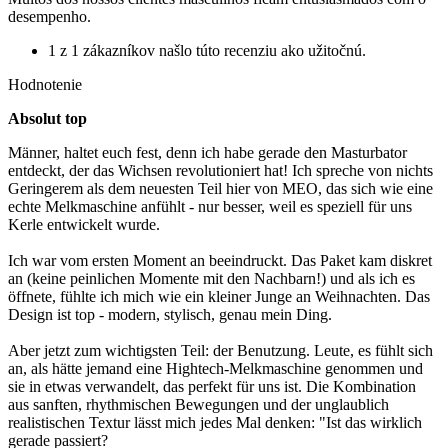
desempenho.
1 z 1 zákazníkov našlo túto recenziu ako užitočnú.
Hodnotenie
Absolut top
Männer, haltet euch fest, denn ich habe gerade den Masturbator
entdeckt, der das Wichsen revolutioniert hat! Ich spreche von nichts
Geringerem als dem neuesten Teil hier von MEO, das sich wie eine
echte Melkmaschine anfühlt - nur besser, weil es speziell für uns
Kerle entwickelt wurde.
Ich war vom ersten Moment an beeindruckt. Das Paket kam diskret
an (keine peinlichen Momente mit den Nachbarn!) und als ich es
öffnete, fühlte ich mich wie ein kleiner Junge an Weihnachten. Das
Design ist top - modern, stylisch, genau mein Ding.
Aber jetzt zum wichtigsten Teil: der Benutzung. Leute, es fühlt sich
an, als hätte jemand eine Hightech-Melkmaschine genommen und
sie in etwas verwandelt, das perfekt für uns ist. Die Kombination
aus sanften, rhythmischen Bewegungen und der unglaublich
realistischen Textur lässt mich jedes Mal denken: "Ist das wirklich
gerade passiert?