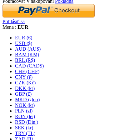
Pokračovať v nakupovaní
Pokladňa
Prihlásiť sa
Mena :
EUR
EUR (€)
USD ($)
AUD (AU$)
BAM (KM)
BRL (R$)
CAD (CAD$)
CHF (CHF)
CNY (¥)
CZK (Kč)
DKK (kr)
GBP (£)
MKD (Ден)
NOK (kr)
PLN (zł)
RON (lei)
RSD (Din.)
SEK (kr)
TRY (TL)
ZAR (R)