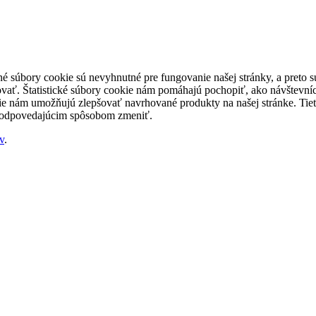
né súbory cookie sú nevyhnutné pre fungovanie našej stránky, a preto
šovať. Štatistické súbory cookie nám pomáhajú pochopiť, ako návštevníc
nám umožňujú zlepšovať navrhované produkty na našej stránke. Tieto 
 zodpovedajúcim spôsobom zmeniť.
v
.