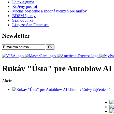
Latex a guma
Kožený postroj
Módne oblečenie a spodná bielizeň pre mužov
BDSM šperky
Sexi doplnky
Listy zo San Francisca
Newsletter
Ok
Rukáv "Ústa" pre Autoblow AI U
Akcie