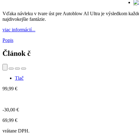
Vďaka návleku v tvare úst pre Autoblow AI Ultra je výsledkom každého
najdivokejšie fantázie.
viac informácií...
Popis
Článok č
Tlač
99,99 €
-30,00 €
69,99 €
vrátane DPH.