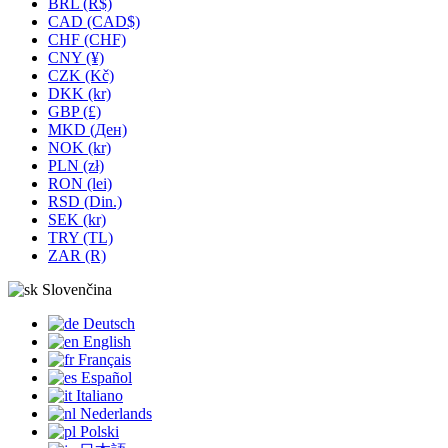
BRL (R$)
CAD (CAD$)
CHF (CHF)
CNY (¥)
CZK (Kč)
DKK (kr)
GBP (£)
MKD (Ден)
NOK (kr)
PLN (zł)
RON (lei)
RSD (Din.)
SEK (kr)
TRY (TL)
ZAR (R)
Slovenčina
Deutsch
English
Français
Español
Italiano
Nederlands
Polski