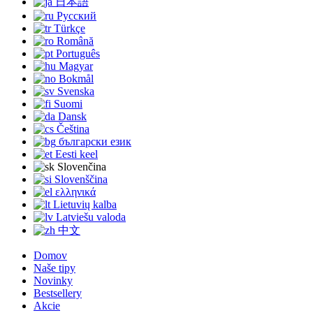
日本語
Русский
Türkçe
Română
Português
Magyar
Bokmål
Svenska
Suomi
Dansk
Čeština
български език
Eesti keel
Slovenčina
Slovenščina
ελληνικά
Lietuvių kalba
Latviešu valoda
中文
Domov
Naše tipy
Novinky
Bestsellery
Akcie