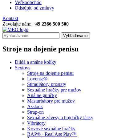
Veľkoobchod
Odstúpiť od zmluvy
Kontakt
Zavolajte nám:
+49 2366 500 500
Vyhľadávanie
Stroje na dojenie penisu
Dildá a análne kolíky
Sextoys
Stroje na dojenie penisu
Lovense®
Stimulátory prostaty
Sexuálne hračky pre mužov
Análne guličky
Masturbátory pre mužov
Asslock
Strap-on
Sexuálne závesy a hojdačky lásky
Vibrátory
Kovové sexuálne hračky
RAP® - Real Ass Play™