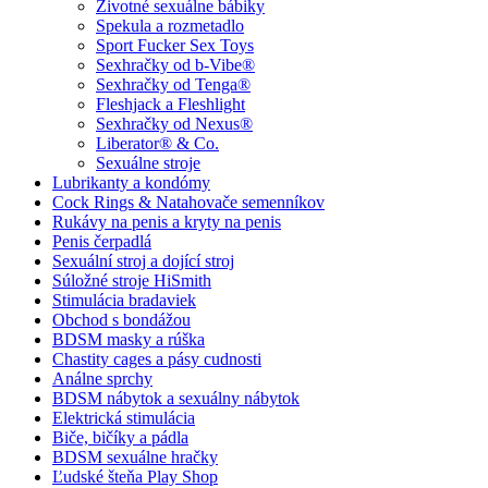
Životné sexuálne bábiky
Spekula a rozmetadlo
Sport Fucker Sex Toys
Sexhračky od b-Vibe®
Sexhračky od Tenga®
Fleshjack a Fleshlight
Sexhračky od Nexus®
Liberator® & Co.
Sexuálne stroje
Lubrikanty a kondómy
Cock Rings & Natahovače semenníkov
Rukávy na penis a kryty na penis
Penis čerpadlá
Sexuální stroj a dojící stroj
Súložné stroje HiSmith
Stimulácia bradaviek
Obchod s bondážou
BDSM masky a rúška
Chastity cages a pásy cudnosti
Análne sprchy
BDSM nábytok a sexuálny nábytok
Elektrická stimulácia
Biče, bičíky a pádla
BDSM sexuálne hračky
Ľudské šteňa Play Shop