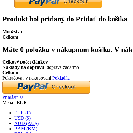
Produkt bol pridaný do Pridať do košíka
Množstvo
Celkom
Máte
0
položku v nákupnom košíku.
V nák
Celkový počet článkov
Náklady na dopravu
doprava zadarmo
Celkom
Pokračovať v nakupovaní
Pokladňa
Prihlásiť sa
Mena :
EUR
EUR (€)
USD ($)
AUD (AU$)
BAM (KM)