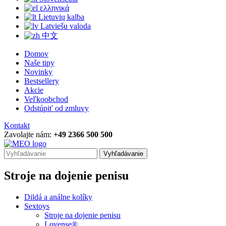
ελληνικά
Lietuvių kalba
Latviešu valoda
中文
Domov
Naše tipy
Novinky
Bestsellery
Akcie
Veľkoobchod
Odstúpiť od zmluvy
Kontakt
Zavolajte nám:
+49 2366 500 500
Vyhľadávanie
Stroje na dojenie penisu
Dildá a análne kolíky
Sextoys
Stroje na dojenie penisu
Lovense®