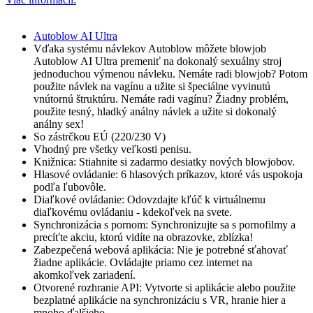
Autoblow AI Ultra
Vďaka systému návlekov Autoblow môžete blowjob
Autoblow AI Ultra premeniť na dokonalý sexuálny stroj
jednoduchou výmenou návleku. Nemáte radi blowjob? Potom
použite návlek na vagínu a užite si špeciálne vyvinutú
vnútornú štruktúru. Nemáte radi vagínu? Žiadny problém,
použite tesný, hladký análny návlek a užite si dokonalý
análny sex!
So zástrčkou EÚ (220/230 V)
Vhodný pre všetky veľkosti penisu.
Knižnica: Stiahnite si zadarmo desiatky nových blowjobov.
Hlasové ovládanie: 6 hlasových príkazov, ktoré vás uspokoja
podľa ľubovôle.
Diaľkové ovládanie: Odovzdajte kľúč k virtuálnemu
diaľkovému ovládaniu - kdekoľvek na svete.
Synchronizácia s pornom: Synchronizujte sa s pornofilmy a
precíťte akciu, ktorú vidíte na obrazovke, zblízka!
Zabezpečená webová aplikácia: Nie je potrebné sťahovať
žiadne aplikácie. Ovládajte priamo cez internet na
akomkoľvek zariadení.
Otvorené rozhranie API: Vytvorte si aplikácie alebo použite
bezplatné aplikácie na synchronizáciu s VR, hranie hier a
mnoho ďalšieho.