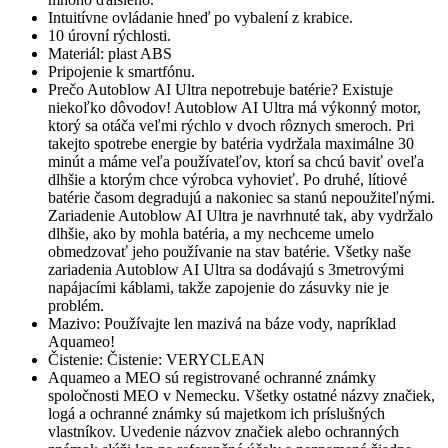
Intuitívne ovládanie hneď po vybalení z krabice.
10 úrovní rýchlosti.
Materiál: plast ABS
Pripojenie k smartfónu.
Prečo Autoblow AI Ultra nepotrebuje batérie? Existuje
niekoľko dôvodov! Autoblow AI Ultra má výkonný motor,
ktorý sa otáča veľmi rýchlo v dvoch rôznych smeroch. Pri
takejto spotrebe energie by batéria vydržala maximálne 30
minút a máme veľa používateľov, ktorí sa chcú baviť oveľa
dlhšie a ktorým chce výrobca vyhovieť. Po druhé, lítiové
batérie časom degradujú a nakoniec sa stanú nepoužiteľnými.
Zariadenie Autoblow AI Ultra je navrhnuté tak, aby vydržalo
dlhšie, ako by mohla batéria, a my nechceme umelo
obmedzovať jeho používanie na stav batérie. Všetky naše
zariadenia Autoblow AI Ultra sa dodávajú s 3metrovými
napájacími káblami, takže zapojenie do zásuvky nie je
problém.
Mazivo: Používajte len mazivá na báze vody, napríklad
Aquameo!
Čistenie: Čistenie: VERYCLEAN
Aquameo a MEO sú registrované ochranné známky
spoločnosti MEO v Nemecku. Všetky ostatné názvy značiek,
logá a ochranné známky sú majetkom ich príslušných
vlastníkov. Uvedenie názvov značiek alebo ochranných