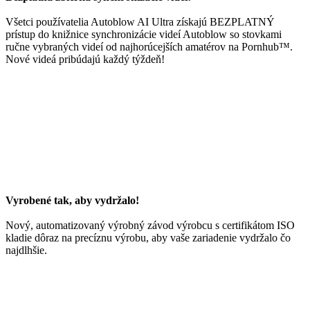
Všetci používatelia Autoblow AI Ultra získajú BEZPLATNÝ
prístup do knižnice synchronizácie videí Autoblow so stovkami
ručne vybraných videí od najhorúcejších amatérov na Pornhub™.
Nové videá pribúdajú každý týždeň!
Vyrobené tak, aby vydržalo!
Nový, automatizovaný výrobný závod výrobcu s certifikátom ISO
kladie dôraz na precíznu výrobu, aby vaše zariadenie vydržalo čo
najdlhšie.