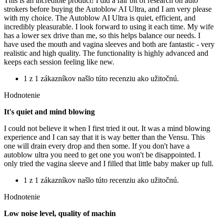
This is an incredible product! I did a fair bit of research on auto
strokers before buying the Autoblow AI Ultra, and I am very please
with my choice. The Autoblow AI Ultra is quiet, efficient, and
incredibly pleasurable. I look forward to using it each time. My wife
has a lower sex drive than me, so this helps balance our needs. I
have used the mouth and vagina sleeves and both are fantastic - very
realistic and high quality. The functionality is highly advanced and
keeps each session feeling like new.
1 z 1 zákazníkov našlo túto recenziu ako užitočnú.
Hodnotenie
It's quiet and mind blowing
I could not believe it when I first tried it out. It was a mind blowing
experience and I can say that it is way better than the Vensu. This
one will drain every drop and then some. If you don't have a
autoblow ultra you need to get one you won't be disappointed. I
only tried the vagina sleeve and I filled that little baby maker up full.
1 z 1 zákazníkov našlo túto recenziu ako užitočnú.
Hodnotenie
Low noise level, quality of machin