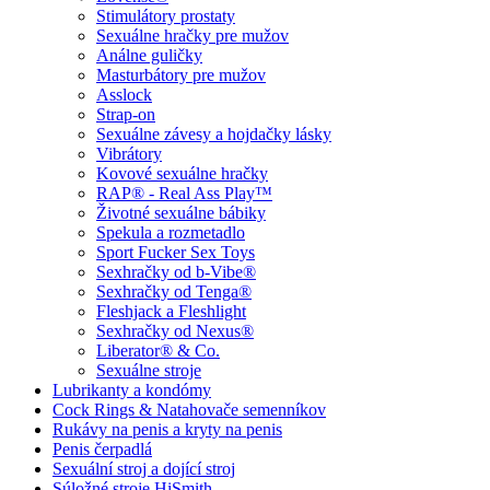
Stimulátory prostaty
Sexuálne hračky pre mužov
Análne guličky
Masturbátory pre mužov
Asslock
Strap-on
Sexuálne závesy a hojdačky lásky
Vibrátory
Kovové sexuálne hračky
RAP® - Real Ass Play™
Životné sexuálne bábiky
Spekula a rozmetadlo
Sport Fucker Sex Toys
Sexhračky od b-Vibe®
Sexhračky od Tenga®
Fleshjack a Fleshlight
Sexhračky od Nexus®
Liberator® & Co.
Sexuálne stroje
Lubrikanty a kondómy
Cock Rings & Natahovače semenníkov
Rukávy na penis a kryty na penis
Penis čerpadlá
Sexuální stroj a dojící stroj
Súložné stroje HiSmith