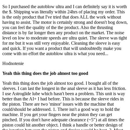
So I purchased the autoblow ultra and I can definitely say it is worth
the $. Shipping was literally within 24hrs of placing my order. This
is the only product that I've tried that does ALL the work without
having to assist. The motor is certainly strong and doesn't bog down,
you can feel the quality of the the product. Also the thrusting
distance is by far longer then any product on the market. The noise
level on low to moderate speeds are ultra quiet. The sleeve was tight
for me but it was still very enjoyable. Cleaning the sleeve is easy
and quick. If you want a product that will undoubtedly make you
come with no effort the autoblow ultra is what you need...
Hodnotenie
Yeah this thing does the job almost too good
Yeah this thing does the job almost too good. I bought all of the
sleeves. I can last the longest in the anal sleeve as it has less friction.
I use Astroglide lube which hasn't been a problem. This unit is way
better than the AI+ I had before. This is because the sleeve rides in
the piston. There are two 'minor' issues with the machine that
could/should be addressed. 1. There isn't a good way to hold the
machine. If you get your fingers near the piston they can get
pinched. If you don't have adequate clearance (~5") at all times the
piston could hit another object. I think a handle or better design of