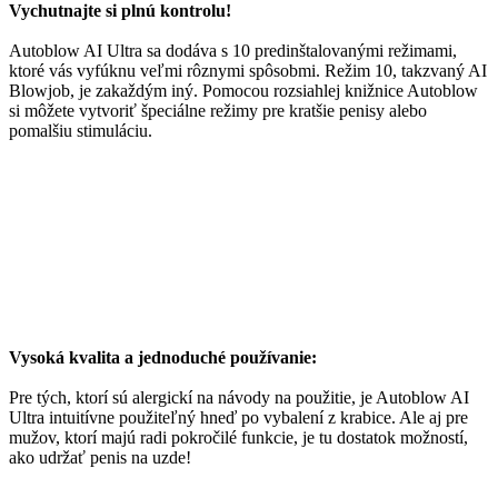
Vychutnajte si plnú kontrolu!
Autoblow AI Ultra sa dodáva s 10 predinštalovanými režimami,
ktoré vás vyfúknu veľmi rôznymi spôsobmi. Režim 10, takzvaný AI
Blowjob, je zakaždým iný. Pomocou rozsiahlej knižnice Autoblow
si môžete vytvoriť špeciálne režimy pre kratšie penisy alebo
pomalšiu stimuláciu.
Vysoká kvalita a jednoduché používanie:
Pre tých, ktorí sú alergickí na návody na použitie, je Autoblow AI
Ultra intuitívne použiteľný hneď po vybalení z krabice. Ale aj pre
mužov, ktorí majú radi pokročilé funkcie, je tu dostatok možností,
ako udržať penis na uzde!