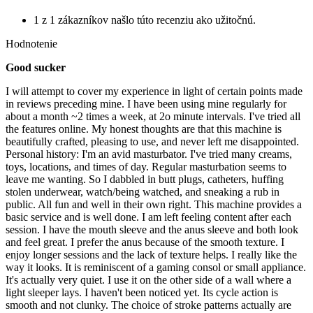
1 z 1 zákazníkov našlo túto recenziu ako užitočnú.
Hodnotenie
Good sucker
I will attempt to cover my experience in light of certain points made
in reviews preceding mine. I have been using mine regularly for
about a month ~2 times a week, at 2o minute intervals. I've tried all
the features online. My honest thoughts are that this machine is
beautifully crafted, pleasing to use, and never left me disappointed.
Personal history: I'm an avid masturbator. I've tried many creams,
toys, locations, and times of day. Regular masturbation seems to
leave me wanting. So I dabbled in butt plugs, catheters, huffing
stolen underwear, watch/being watched, and sneaking a rub in
public. All fun and well in their own right. This machine provides a
basic service and is well done. I am left feeling content after each
session. I have the mouth sleeve and the anus sleeve and both look
and feel great. I prefer the anus because of the smooth texture. I
enjoy longer sessions and the lack of texture helps. I really like the
way it looks. It is reminiscent of a gaming consol or small appliance.
It's actually very quiet. I use it on the other side of a wall where a
light sleeper lays. I haven't been noticed yet. Its cycle action is
smooth and not clunky. The choice of stroke patterns actually are