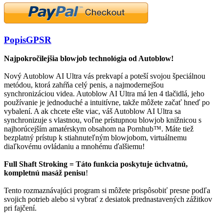
Popis
GPSR
Najpokročilejšia blowjob technológia od Autoblow!
Nový Autoblow AI Ultra vás prekvapí a poteší svojou špeciálnou
metódou, ktorá zahŕňa celý penis, a najmodernejšou
synchronizáciou videa. Autoblow AI Ultra má len 4 tlačidlá, jeho
používanie je jednoduché a intuitívne, takže môžete začať hneď po
vybalení. A ak chcete ešte viac, váš Autoblow AI Ultra sa
synchronizuje s vlastnou, voľne prístupnou blowjob knižnicou s
najhorúcejším amatérskym obsahom na Pornhub™. Máte tiež
bezplatný prístup k stiahnuteľným blowjobom, virtuálnemu
diaľkovému ovládaniu a mnohému ďalšiemu!
Full Shaft Stroking = Táto funkcia poskytuje úchvatnú,
kompletnú masáž penisu
!
Tento rozmaznávajúci program si môžete prispôsobiť presne podľa
svojich potrieb alebo si vybrať z desiatok prednastavených zážitkov
pri fajčení.