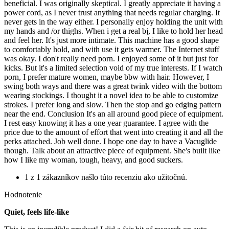
beneficial. I was originally skeptical. I greatly appreciate it having a
power cord, as I never trust anything that needs regular charging. It
never gets in the way either. I personally enjoy holding the unit with
my hands and /or thighs. When i get a real bj, I like to hold her head
and feel her. It's just more intimate. This machine has a good shape
to comfortably hold, and with use it gets warmer. The Internet stuff
was okay. I don't really need porn. I enjoyed some of it but just for
kicks. But it's a limited selection void of my true interests. If I watch
porn, I prefer mature women, maybe bbw with hair. However, I
swing both ways and there was a great twink video with the bottom
wearing stockings. I thought it a novel idea to be able to customize
strokes. I prefer long and slow. Then the stop and go edging pattern
near the end. Conclusion It's an all around good piece of equipment.
I rest easy knowing it has a one year guarantee. I agree with the
price due to the amount of effort that went into creating it and all the
perks attached. Job well done. I hope one day to have a Vacuglide
though. Talk about an attractive piece of equipment. She's built like
how I like my woman, tough, heavy, and good suckers.
1 z 1 zákazníkov našlo túto recenziu ako užitočnú.
Hodnotenie
Quiet, feels life-like