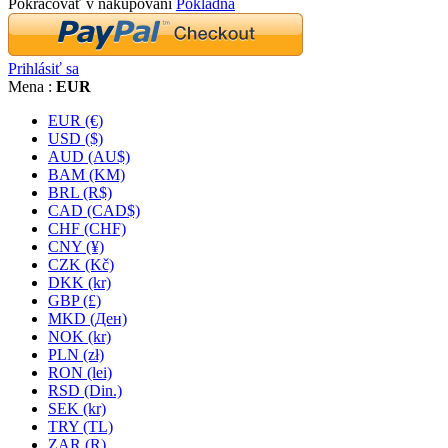
Pokračovať v nakupovaní
Pokladňa
Prihlásiť sa
Mena :
EUR
EUR (€)
USD ($)
AUD (AU$)
BAM (KM)
BRL (R$)
CAD (CAD$)
CHF (CHF)
CNY (¥)
CZK (Kč)
DKK (kr)
GBP (£)
MKD (Ден)
NOK (kr)
PLN (zł)
RON (lei)
RSD (Din.)
SEK (kr)
TRY (TL)
ZAR (R)