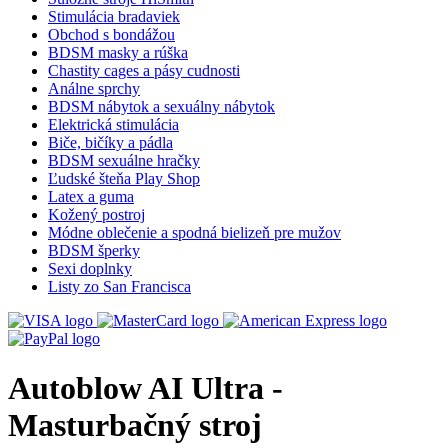
Stimulácia bradaviek
Obchod s bondážou
BDSM masky a rúška
Chastity cages a pásy cudnosti
Análne sprchy
BDSM nábytok a sexuálny nábytok
Elektrická stimulácia
Biče, bičíky a pádla
BDSM sexuálne hračky
Ľudské šteňa Play Shop
Latex a guma
Kožený postroj
Módne oblečenie a spodná bielizeň pre mužov
BDSM šperky
Sexi doplnky
Listy zo San Francisca
Autoblow AI Ultra -
Masturbačný stroj