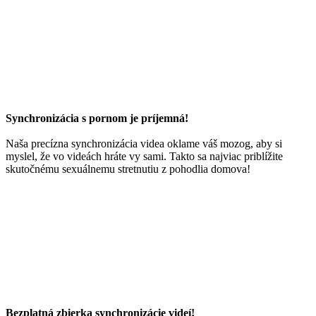
Synchronizácia s pornom je príjemná!
Naša precízna synchronizácia videa oklame váš mozog, aby si
myslel, že vo videách hráte vy sami. Takto sa najviac priblížite
skutočnému sexuálnemu stretnutiu z pohodlia domova!
Bezplatná zbierka synchronizácie videí!