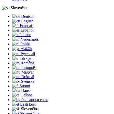
Slovenčina
Deutsch
English
Français
Español
Italiano
Nederlands
Polski
日本語
Русский
Türkçe
Română
Português
Magyar
Bokmål
Svenska
Suomi
Dansk
Čeština
български език
Eesti keel
Slovenčina
Slovenščina