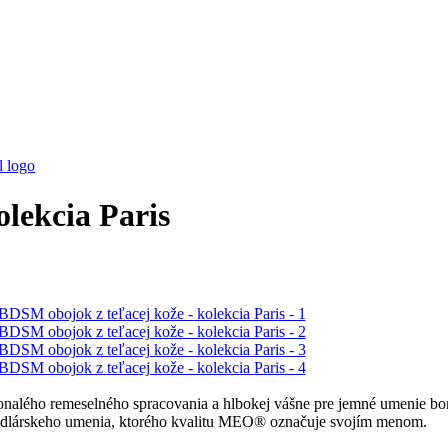
lekcia Paris
alého remeselného spracovania a hlbokej vášne pre jemné umenie bon
sedlárskeho umenia, ktorého kvalitu MEO® označuje svojím menom.