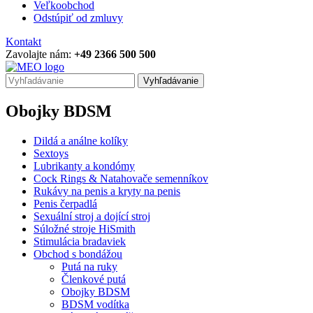
Veľkoobchod
Odstúpiť od zmluvy
Kontakt
Zavolajte nám:
+49 2366 500 500
Vyhľadávanie
Obojky BDSM
Dildá a análne kolíky
Sextoys
Lubrikanty a kondómy
Cock Rings & Natahovače semenníkov
Rukávy na penis a kryty na penis
Penis čerpadlá
Sexuální stroj a dojící stroj
Súložné stroje HiSmith
Stimulácia bradaviek
Obchod s bondážou
Putá na ruky
Členkové putá
Obojky BDSM
BDSM vodítka