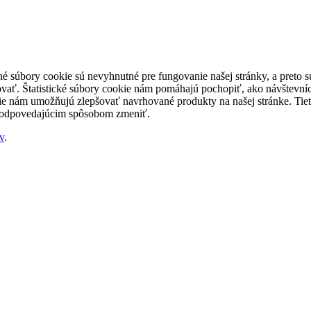
né súbory cookie sú nevyhnutné pre fungovanie našej stránky, a preto
šovať. Štatistické súbory cookie nám pomáhajú pochopiť, ako návštevníc
nám umožňujú zlepšovať navrhované produkty na našej stránke. Tieto 
 zodpovedajúcim spôsobom zmeniť.
v
.