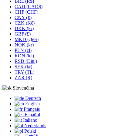
BRL (R$)
CAD (CAD$)
CHF (CHF)
CNY (¥)
CZK (Kč)
DKK (kr)
GBP (£)
MKD (Ден)
NOK (kr)
PLN (zł)
RON (lei)
RSD (Din.)
SEK (kr)
TRY (TL)
ZAR (R)
Slovenčina
Deutsch
English
Français
Español
Italiano
Nederlands
Polski