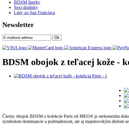
BDSM šperky
Sexi doplnky
Listy zo San Francisca
Newsletter
Ok
BDSM obojok z teľacej kože - ko
Čierny obojok BDSM z kolekcie Paris od MEO® je stelesnením dokon
symbolom dominancie a podriadenosti, ale aj majstrovským dielom 