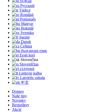
日本語
Русский
Türkçe
Română
Português
Magyar
Bokmål
Svenska
Suomi
Dansk
Čeština
български език
Eesti keel
Slovenčina
Slovenščina
ελληνικά
Lietuvių kalba
Latviešu valoda
中文
Domov
Naše tipy
Novinky
Bestsellery
Akcie