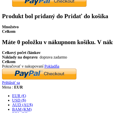
Produkt bol pridaný do Pridať do košíka
Množstvo
Celkom
Máte
0
položku v nákupnom košíku.
V nák
Celkový počet článkov
Náklady na dopravu
doprava zadarmo
Celkom
Pokračovať v nakupovaní
Pokladňa
Prihlásiť sa
Mena :
EUR
EUR (€)
USD ($)
AUD (AU$)
BAM (KM)