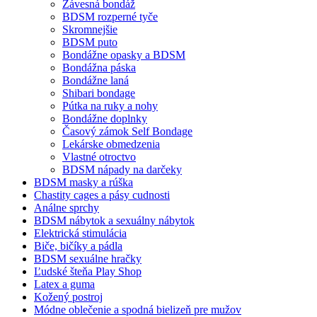
Závesná bondáž
BDSM rozperné tyče
Skromnejšie
BDSM puto
Bondážne opasky a BDSM
Bondážna páska
Bondážne laná
Shibari bondage
Pútka na ruky a nohy
Bondážne doplnky
Časový zámok Self Bondage
Lekárske obmedzenia
Vlastné otroctvo
BDSM nápady na darčeky
BDSM masky a rúška
Chastity cages a pásy cudnosti
Análne sprchy
BDSM nábytok a sexuálny nábytok
Elektrická stimulácia
Biče, bičíky a pádla
BDSM sexuálne hračky
Ľudské šteňa Play Shop
Latex a guma
Kožený postroj
Módne oblečenie a spodná bielizeň pre mužov