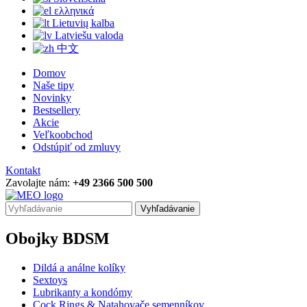
ελληνικά
Lietuvių kalba
Latviešu valoda
中文
Domov
Naše tipy
Novinky
Bestsellery
Akcie
Veľkoobchod
Odstúpiť od zmluvy
Kontakt
Zavolajte nám:
+49 2366 500 500
Vyhľadávanie
Obojky BDSM
Dildá a análne kolíky
Sextoys
Lubrikanty a kondómy
Cock Rings & Natahovače semenníkov