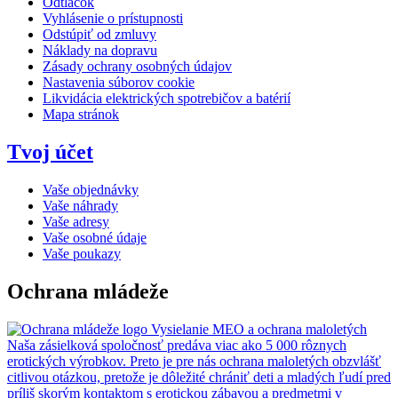
Odtlačok
Vyhlásenie o prístupnosti
Odstúpiť od zmluvy
Náklady na dopravu
Zásady ochrany osobných údajov
Nastavenia súborov cookie
Likvidácia elektrických spotrebičov a batérií
Mapa stránok
Tvoj účet
Vaše objednávky
Vaše náhrady
Vaše adresy
Vaše osobné údaje
Vaše poukazy
Ochrana mládeže
Vysielanie MEO a ochrana maloletých
Naša zásielková spoločnosť predáva viac ako 5 000 rôznych
erotických výrobkov. Preto je pre nás ochrana maloletých obzvlášť
citlivou otázkou, pretože je dôležité chrániť deti a mladých ľudí pred
príliš skorým kontaktom s erotickou zábavou a predmetmi v