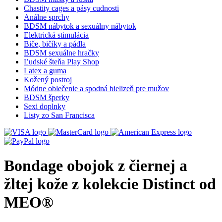
Chastity cages a pásy cudnosti
Análne sprchy
BDSM nábytok a sexuálny nábytok
Elektrická stimulácia
Biče, bičíky a pádla
BDSM sexuálne hračky
Ľudské šteňa Play Shop
Latex a guma
Kožený postroj
Módne oblečenie a spodná bielizeň pre mužov
BDSM šperky
Sexi doplnky
Listy zo San Francisca
Bondage obojok z čiernej a
žltej kože z kolekcie Distinct od
MEO®