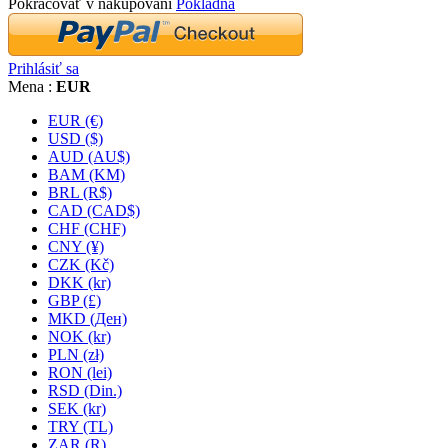
Pokračovať v nakupovaní
Pokladňa
Prihlásiť sa
Mena :
EUR
EUR (€)
USD ($)
AUD (AU$)
BAM (KM)
BRL (R$)
CAD (CAD$)
CHF (CHF)
CNY (¥)
CZK (Kč)
DKK (kr)
GBP (£)
MKD (Ден)
NOK (kr)
PLN (zł)
RON (lei)
RSD (Din.)
SEK (kr)
TRY (TL)
ZAR (R)