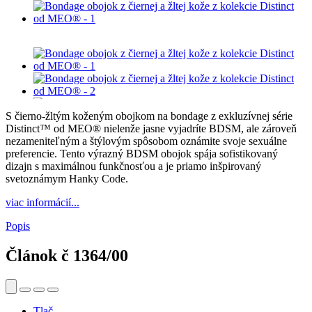
S čierno-žltým koženým obojkom na bondage z exkluzívnej série
Distinct™ od MEO® nielenže jasne vyjadríte BDSM, ale zároveň
nezameniteľným a štýlovým spôsobom oznámite svoje sexuálne
preferencie. Tento výrazný BDSM obojok spája sofistikovaný
dizajn s maximálnou funkčnosťou a je priamo inšpirovaný
svetoznámym Hanky Code.
viac informácií...
Popis
Článok č
1364/00
Tlač