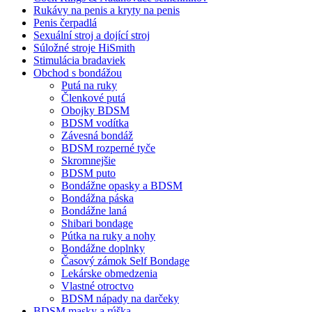
Rukávy na penis a kryty na penis
Penis čerpadlá
Sexuální stroj a dojící stroj
Súložné stroje HiSmith
Stimulácia bradaviek
Obchod s bondážou
Putá na ruky
Členkové putá
Obojky BDSM
BDSM vodítka
Závesná bondáž
BDSM rozperné tyče
Skromnejšie
BDSM puto
Bondážne opasky a BDSM
Bondážna páska
Bondážne laná
Shibari bondage
Pútka na ruky a nohy
Bondážne doplnky
Časový zámok Self Bondage
Lekárske obmedzenia
Vlastné otroctvo
BDSM nápady na darčeky
BDSM masky a rúška