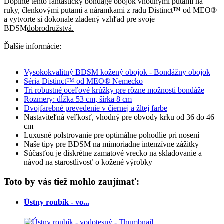
Doplňte tento fantastický bondage obojok vhodnými putami na
ruky, členkovými putami a náramkami z radu Distinct™ od MEO®
a vytvorte si dokonale zladený vzhľad pre svoje
BDSM
dobrodružstvá.
Ďalšie informácie:
Vysokokvalitný BDSM kožený obojok - Bondážny obojok
Séria Distinct™ od MEO® Nemecko
Tri robustné oceľové krúžky pre rôzne možnosti bondáže
Rozmery: dĺžka 53 cm, šírka 8 cm
Dvojfarebné prevedenie v čiernej a žltej farbe
Nastaviteľná veľkosť, vhodný pre obvody krku od 36 do 46
cm
Luxusné polstrovanie pre optimálne pohodlie pri nosení
Naše tipy pre BDSM na mimoriadne intenzívne zážitky
Súčasťou je diskrétne zamatové vrecko na skladovanie a
návod na starostlivosť o kožené výrobky
Toto by vás tiež mohlo zaujímať:
Ústny roubík - vo...