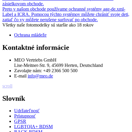
zásielkovom obchode.
Preto v našom obchode používame ochranné systémy age-de.xml-
Label a ICRA. Pomocou týchto systémov môžete chrániť svoje deti,
zatiaľ čo vy môžete nerušene surfovať po obchode.
Všetky naše fotomodelky sú staršie ako 18 rokov
Ochrana mládeže
Kontaktné informácie
MEO Vertriebs GmbH
Lise-Meitner-Str. 9, 45699 Herten, Deutschland
Zavolajte nám:
+49 2366 500 500
E-mail
info@meo.de
scroll
Slovník
Udržateľnosť
Prístupnosť
GPSR
LGBTQIA+ BDSM
RACK BDSM