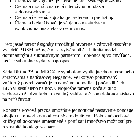
Čierno-žltá: signalizuje nadšenie pre "Watersports-Kink".
Čierna a modrá: znamená intenzívnu bondáž a
sadomasochizmus.
Čierna a červená: signalizuje preferenciu pre fisting.
Čierna a biela: Označuje záujem o masturbáciu,
exhibicionizmus alebo voyeurizmus.
Tieto jasné farebné signály umožňujú otvorene a zároveň diskrétne
vyjadriť BDSM túžby, čím sa vytvára hlbšia intimita medzi
dominantným a submisívnym partnerom - dokonca aj vo chvíľach,
keď je sub úplne vydaný napospas.
Séria Distinct™ od MEO® je symbolom vynikajúceho remeselného
spracovania a nadčasovej elegancie. Veľkoryso polstrovaný
vnútorný povrch zaručuje maximálne pohodlie aj počas dlhších
BDSM-sesií alebo na noc. Celoplošne farbená koža si dlho
zachováva žiarivú farbu a kvalitný vzhľad a časom dokonca získava
na príťažlivosti.
Robustná kovová pracka umožňuje jednoduché nastavenie bondage
obojku na obvod krku od cca 36 cm do 46 cm. Robustné oceľové
krúžky sú dokonale umiestnené a ponúkajú množstvo možností pre
rozmanité bondage scenáre.