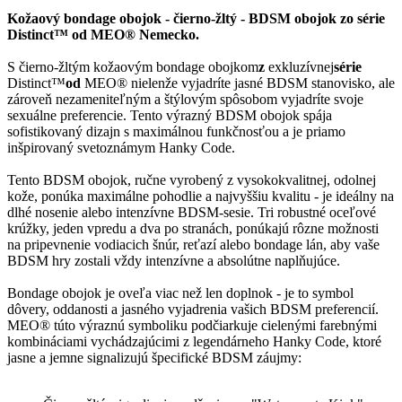
Kožaový bondage obojok - čierno-žltý - BDSM obojok zo série
Distinct™ od MEO® Nemecko.
S čierno-žltým kožaovým bondage obojkom
z
exkluzívnej
série
Distinct™
od
MEO® nielenže vyjadríte jasné BDSM stanovisko, ale
zároveň nezameniteľným a štýlovým spôsobom vyjadríte svoje
sexuálne preferencie. Tento výrazný BDSM obojok spája
sofistikovaný dizajn s maximálnou funkčnosťou a je priamo
inšpirovaný svetoznámym Hanky Code.
Tento BDSM obojok, ručne vyrobený z vysokokvalitnej, odolnej
kože, ponúka maximálne pohodlie a najvyššiu kvalitu - je ideálny na
dlhé nosenie alebo intenzívne BDSM-sesie. Tri robustné oceľové
krúžky, jeden vpredu a dva po stranách, ponúkajú rôzne možnosti
na pripevnenie vodiacich šnúr, reťazí alebo bondage lán, aby vaše
BDSM hry zostali vždy intenzívne a absolútne naplňujúce.
Bondage obojok je oveľa viac než len doplnok - je to symbol
dôvery, oddanosti a jasného vyjadrenia vašich BDSM preferencií.
MEO® túto výraznú symboliku podčiarkuje cielenými farebnými
kombináciami vychádzajúcimi z legendárneho Hanky Code, ktoré
jasne a jemne signalizujú špecifické BDSM záujmy: