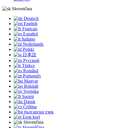
Slovenčina
Deutsch
English
Français
Español
Italiano
Nederlands
Polski
日本語
Русский
Türkçe
Română
Português
Magyar
Bokmål
Svenska
Suomi
Dansk
Čeština
български език
Eesti keel
Slovenčina
Slovenščina