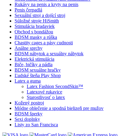
Rukávy na penis a kryty na penis
Penis čerpadlá
Sexuální stroj a dojící stroj
Súložné stroje HiSmith
Stimulácia bradaviek
Obchod s bondážou
BDSM masky a rúška
Chastity cages a pásy cudnosti
Análne sprchy
BDSM nábytok a sexuálny nábytok
Elektrická stimulácia
Biče, bičíky a pádla
BDSM sexuálne hračky
Ľudské šteňa Play Shop
Latex a guma
Latex Fashion SecondSkin™
Latexové rukavice
Starostlivosť o latex
Kožený postroj
Módne oblečenie a spodná bielizeň pre mužov
BDSM šperky
Sexi doplnky
Listy zo San Francisca