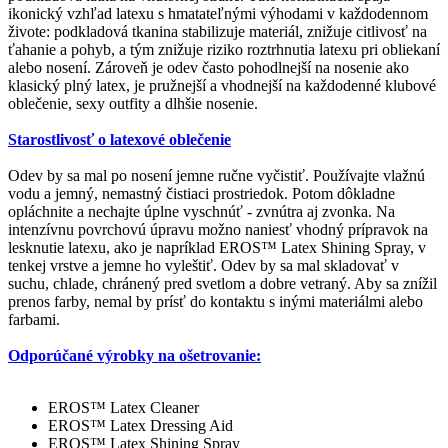
ikonický vzhľad latexu s hmatateľnými výhodami v každodennom
živote: podkladová tkanina stabilizuje materiál, znižuje citlivosť na
ťahanie a pohyb, a tým znižuje riziko roztrhnutia latexu pri obliekaní
alebo nosení. Zároveň je odev často pohodlnejší na nosenie ako
klasický plný latex, je pružnejší a vhodnejší na každodenné klubové
oblečenie, sexy outfity a dlhšie nosenie.
Starostlivosť o latexové oblečenie
Odev by sa mal po nosení jemne ručne vyčistiť. Používajte vlažnú
vodu a jemný, nemastný čistiaci prostriedok. Potom dôkladne
opláchnite a nechajte úplne vyschnúť - zvnútra aj zvonka. Na
intenzívnu povrchovú úpravu možno naniesť vhodný prípravok na
lesknutie latexu, ako je napríklad EROS™ Latex Shining Spray, v
tenkej vrstve a jemne ho vyleštiť. Odev by sa mal skladovať v
suchu, chlade, chránený pred svetlom a dobre vetraný. Aby sa znížil
prenos farby, nemal by prísť do kontaktu s inými materiálmi alebo
farbami.
Odporúčané výrobky na ošetrovanie:
EROS™ Latex Cleaner
EROS™ Latex Dressing Aid
EROS™ Latex Shining Spray