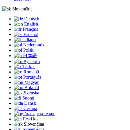
Slovenčina
Deutsch
English
Français
Español
Italiano
Nederlands
Polski
日本語
Русский
Türkçe
Română
Português
Magyar
Bokmål
Svenska
Suomi
Dansk
Čeština
български език
Eesti keel
Slovenčina
Slovenščina