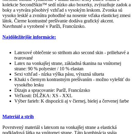
kolekcie SecondSkin™ sedí nízko ako boxerky, zvýrazňuje zadok a
boky a vytvára pôsobivý vzhľad s vysokým leskom. Zvonka sú
vysoko lesklé a zvnútra pohodlné na nosenie vďaka elastickej zmesi
látok. Čierne kontrastné prešívanie dodáva grafický akcent.
Navrhnuté a vyrobené v Paríži, Francúzsko.
Najdôležitejšie informácie:
Latexové oblečenie so strihom ako second skin - priliehavé a
tvarované
Latex na vonkajšej strane, základná tkanina na vnútornej
strane: 90 % polyester / 10 % elastan
Sexi vzhľad - nízka výška pásu, výrazná silueta
Khaki s čiernym kontrastným prešívaním - možno vyleštiť do
vysokého lesku
Dizajn a spracovanie: Paríž, Francúzsko
Veľkosti: DĹŽKA: XS - XXL
Výber farieb: K dispozícii aj v čiernej, bielej a červenej farbe
Materiál a strih
Povrstvený materiál s latexom na vonkajšej strane a elastická
podkladová látka na vnútornej strane. Táto kombinácia spája