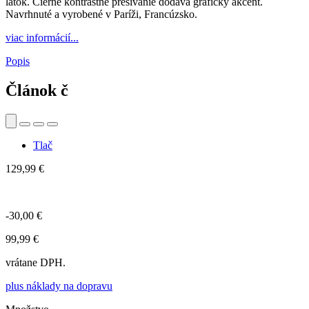
látok. Čierne kontrastné prešívanie dodáva grafický akcent.
Navrhnuté a vyrobené v Paríži, Francúzsko.
viac informácií...
Popis
Článok č
Tlač
129,99 €
-30,00 €
99,99 €
vrátane DPH.
plus náklady na dopravu