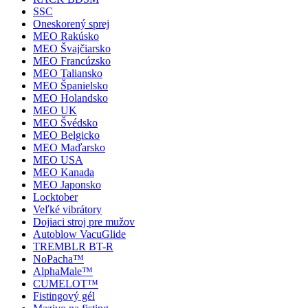
SSC
Oneskorený sprej
MEO Rakúsko
MEO Švajčiarsko
MEO Francúzsko
MEO Taliansko
MEO Španielsko
MEO Holandsko
MEO UK
MEO Švédsko
MEO Belgicko
MEO Maďarsko
MEO USA
MEO Kanada
MEO Japonsko
Locktober
Veľké vibrátory
Dojiaci stroj pre mužov
Autoblow VacuGlide
TREMBLR BT-R
NoPacha™
AlphaMale™
CUMELOT™
Fistingový gél