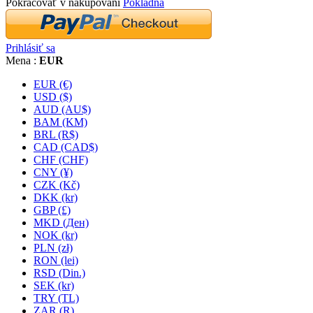
Pokračovať v nakupovaní
Pokladňa
Prihlásiť sa
Mena :
EUR
EUR (€)
USD ($)
AUD (AU$)
BAM (KM)
BRL (R$)
CAD (CAD$)
CHF (CHF)
CNY (¥)
CZK (Kč)
DKK (kr)
GBP (£)
MKD (Ден)
NOK (kr)
PLN (zł)
RON (lei)
RSD (Din.)
SEK (kr)
TRY (TL)
ZAR (R)