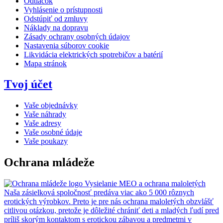
Odtlačok
Vyhlásenie o prístupnosti
Odstúpiť od zmluvy
Náklady na dopravu
Zásady ochrany osobných údajov
Nastavenia súborov cookie
Likvidácia elektrických spotrebičov a batérií
Mapa stránok
Tvoj účet
Vaše objednávky
Vaše náhrady
Vaše adresy
Vaše osobné údaje
Vaše poukazy
Ochrana mládeže
Vysielanie MEO a ochrana maloletých
Naša zásielková spoločnosť predáva viac ako 5 000 rôznych
erotických výrobkov. Preto je pre nás ochrana maloletých obzvlášť
citlivou otázkou, pretože je dôležité chrániť deti a mladých ľudí pred
príliš skorým kontaktom s erotickou zábavou a predmetmi v