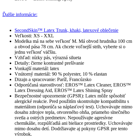
Ďalšie informácie:
SecondSkin™ Latex Trunk, khaki, latexové oblečenie
Veľkosti: XS - XXL
Modelka má na sebe veľkosť M. Má obvod hrudníka 100 cm
a obvod pása 78 cm. Ak chcete voľnejší strih, vyberte si o
jednu veľkosť väčšiu.
Vzhľad: nízky pás, výrazná silueta
Detaily: čierne kontrastné prešívanie
Vonkajší materiál: latex
Vnútorný materiál: 90 % polyester, 10 % elastan
Dizajn a spracovanie: Paríž, Francúzsko
Odporúčaná starostlivosť: EROS™ Latex Cleaner, EROS™
Latex Dressing Aid, EROS™ Latex Shining Spray
Bezpečnostné upozornenie (GPSR): Latex môže spôsobiť
alergické reakcie. Pred použitím skontrolujte kompatibilitu s
materiálom (odporúča sa náplasťový test). Uchovávajte mimo
dosahu zdrojov tepla, otvoreného ohňa, priameho slnečného
svetla a ostrých predmetov. Nepoužívajte agresívne
chemikálie, rozpúšťadlá ani bieliace prostriedky. Uchovávajte
mimo dosahu detí. Dodržiavajte aj pokyny GPSR pre tento
výrobok.