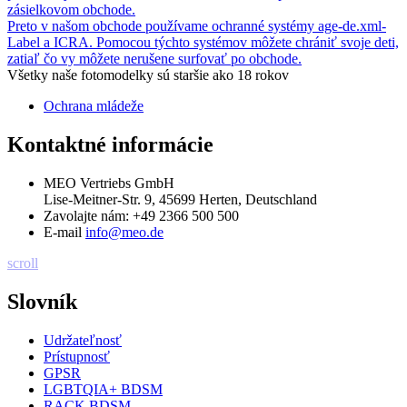
zásielkovom obchode.
Preto v našom obchode používame ochranné systémy age-de.xml-
Label a ICRA. Pomocou týchto systémov môžete chrániť svoje deti,
zatiaľ čo vy môžete nerušene surfovať po obchode.
Všetky naše fotomodelky sú staršie ako 18 rokov
Ochrana mládeže
Kontaktné informácie
MEO Vertriebs GmbH
Lise-Meitner-Str. 9, 45699 Herten, Deutschland
Zavolajte nám:
+49 2366 500 500
E-mail
info@meo.de
scroll
Slovník
Udržateľnosť
Prístupnosť
GPSR
LGBTQIA+ BDSM
RACK BDSM