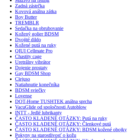
Mazivo na fisting
Zadná zástrčka
Kovová análna zátka
Boy Butter
TREMBLR
Sedačka na obrubovanie
Kožený golier BDSM
Dvojité dildo
Kožené putá na ruky
QIUI Cellmate Pro
Chastity cage
Uretrálny vibrátor
Dojenie prostaty
Gay BDSM Shop
Clejuso
Natiahnutie konečníka
BDSM sviečky
Lovense
DOT-Home TUSHTEK análna sprcha
VacuGlide od spoločnosti Autoblow
INTT - Jedlé lubrikanty
ČASTO KLADENÉ OTÁZKY: Putá na ruky
ČASTO KLADENÉ OTÁZKY: Členkové putá
ČASTO KLADENÉ OTÁZKY: BDSM kožené obojky
Pokyny na starostlivosť o kožu