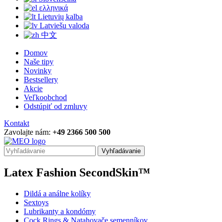
ελληνικά
Lietuvių kalba
Latviešu valoda
中文
Domov
Naše tipy
Novinky
Bestsellery
Akcie
Veľkoobchod
Odstúpiť od zmluvy
Kontakt
Zavolajte nám:
+49 2366 500 500
Vyhľadávanie
Latex Fashion SecondSkin™
Dildá a análne kolíky
Sextoys
Lubrikanty a kondómy
Cock Rings & Natahovače semenníkov