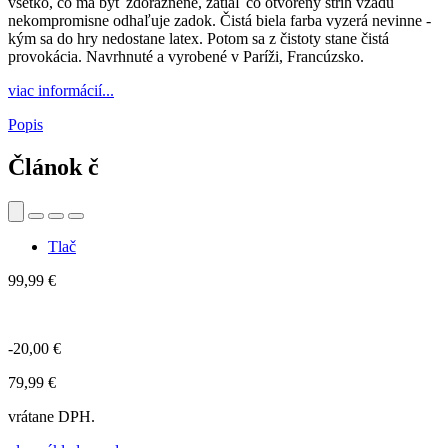
všetko, čo má byť zdôraznené, zatiaľ čo otvorený strih vzadu
nekompromisne odhaľuje zadok. Čistá biela farba vyzerá nevinne -
kým sa do hry nedostane latex. Potom sa z čistoty stane čistá
provokácia. Navrhnuté a vyrobené v Paríži, Francúzsko.
viac informácií...
Popis
Článok č
Tlač
99,99 €
-20,00 €
79,99 €
vrátane DPH.