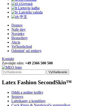
ελληνικά
Lietuvių kalba
Latviešu valoda
中文
Domov
Naše tipy
Novinky
Bestsellery
Akcie
Veľkoobchod
Odstúpiť od zmluvy
Kontakt
Zavolajte nám:
+49 2366 500 500
Vyhľadávanie
Latex Fashion SecondSkin™
Dildá a análne kolíky
Sextoys
Lubrikanty a kondómy
Cock Rings & Natahovače semenníkov