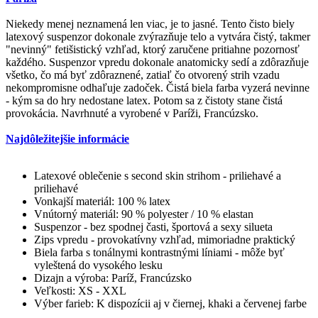
Niekedy menej neznamená len viac, je to jasné. Tento čisto biely
latexový suspenzor dokonale zvýrazňuje telo a vytvára čistý, takmer
"nevinný" fetišistický vzhľad, ktorý zaručene pritiahne pozornosť
každého. Suspenzor vpredu dokonale anatomicky sedí a zdôrazňuje
všetko, čo má byť zdôraznené, zatiaľ čo otvorený strih vzadu
nekompromisne odhaľuje zadoček. Čistá biela farba vyzerá nevinne
- kým sa do hry nedostane latex. Potom sa z čistoty stane čistá
provokácia. Navrhnuté a vyrobené v Paríži, Francúzsko.
Najdôležitejšie informácie
Latexové oblečenie s second skin strihom - priliehavé a
priliehavé
Vonkajší materiál: 100 % latex
Vnútorný materiál: 90 % polyester / 10 % elastan
Suspenzor - bez spodnej časti, športová a sexy silueta
Zips vpredu - provokatívny vzhľad, mimoriadne praktický
Biela farba s tonálnymi kontrastnými líniami - môže byť
vyleštená do vysokého lesku
Dizajn a výroba: Paríž, Francúzsko
Veľkosti: XS - XXL
Výber farieb: K dispozícii aj v čiernej, khaki a červenej farbe