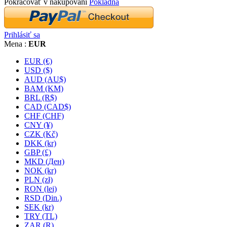
Pokračovať v nakupovaní
Pokladňa
Prihlásiť sa
Mena :
EUR
EUR (€)
USD ($)
AUD (AU$)
BAM (KM)
BRL (R$)
CAD (CAD$)
CHF (CHF)
CNY (¥)
CZK (Kč)
DKK (kr)
GBP (£)
MKD (Ден)
NOK (kr)
PLN (zł)
RON (lei)
RSD (Din.)
SEK (kr)
TRY (TL)
ZAR (R)