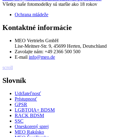
Všetky naše fotomodelky sú staršie ako 18 rokov
Ochrana mládeže
Kontaktné informácie
MEO Vertriebs GmbH
Lise-Meitner-Str. 9, 45699 Herten, Deutschland
Zavolajte nám:
+49 2366 500 500
E-mail
info@meo.de
scroll
Slovník
Udržateľnosť
Prístupnosť
GPSR
LGBTQIA+ BDSM
RACK BDSM
SSC
Oneskorený sprej
MEO Rakúsko