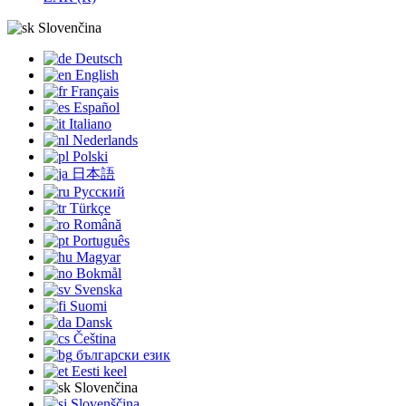
Slovenčina
Deutsch
English
Français
Español
Italiano
Nederlands
Polski
日本語
Русский
Türkçe
Română
Português
Magyar
Bokmål
Svenska
Suomi
Dansk
Čeština
български език
Eesti keel
Slovenčina
Slovenščina