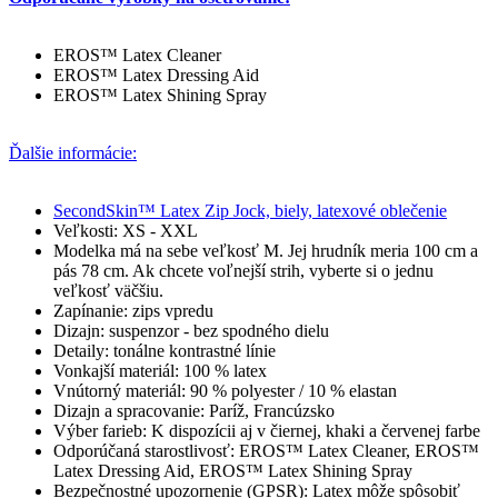
EROS™ Latex Cleaner
EROS™ Latex Dressing Aid
EROS™ Latex Shining Spray
Ďalšie informácie:
SecondSkin™ Latex Zip Jock, biely, latexové oblečenie
Veľkosti: XS - XXL
Modelka má na sebe veľkosť M. Jej hrudník meria 100 cm a
pás 78 cm. Ak chcete voľnejší strih, vyberte si o jednu
veľkosť väčšiu.
Zapínanie: zips vpredu
Dizajn: suspenzor - bez spodného dielu
Detaily: tonálne kontrastné línie
Vonkajší materiál: 100 % latex
Vnútorný materiál: 90 % polyester / 10 % elastan
Dizajn a spracovanie: Paríž, Francúzsko
Výber farieb: K dispozícii aj v čiernej, khaki a červenej farbe
Odporúčaná starostlivosť: EROS™ Latex Cleaner, EROS™
Latex Dressing Aid, EROS™ Latex Shining Spray
Bezpečnostné upozornenie (GPSR): Latex môže spôsobiť