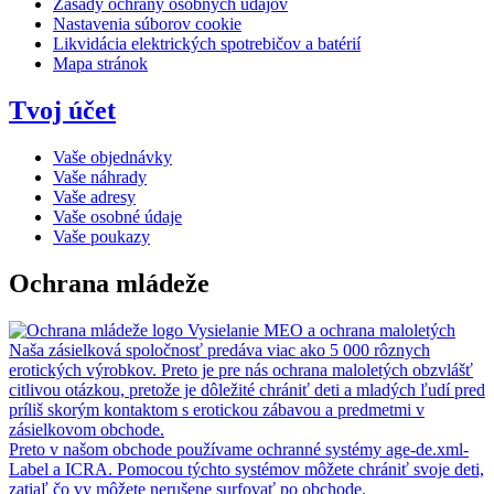
Zásady ochrany osobných údajov
Nastavenia súborov cookie
Likvidácia elektrických spotrebičov a batérií
Mapa stránok
Tvoj účet
Vaše objednávky
Vaše náhrady
Vaše adresy
Vaše osobné údaje
Vaše poukazy
Ochrana mládeže
Vysielanie MEO a ochrana maloletých
Naša zásielková spoločnosť predáva viac ako 5 000 rôznych
erotických výrobkov. Preto je pre nás ochrana maloletých obzvlášť
citlivou otázkou, pretože je dôležité chrániť deti a mladých ľudí pred
príliš skorým kontaktom s erotickou zábavou a predmetmi v
zásielkovom obchode.
Preto v našom obchode používame ochranné systémy age-de.xml-
Label a ICRA. Pomocou týchto systémov môžete chrániť svoje deti,
zatiaľ čo vy môžete nerušene surfovať po obchode.