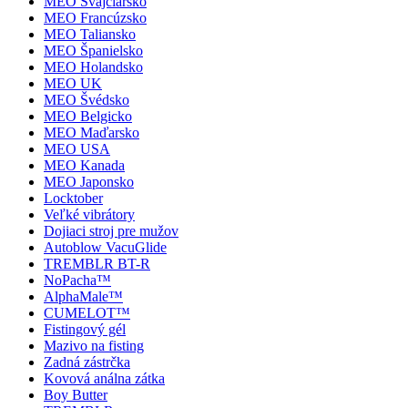
MEO Švajčiarsko
MEO Francúzsko
MEO Taliansko
MEO Španielsko
MEO Holandsko
MEO UK
MEO Švédsko
MEO Belgicko
MEO Maďarsko
MEO USA
MEO Kanada
MEO Japonsko
Locktober
Veľké vibrátory
Dojiaci stroj pre mužov
Autoblow VacuGlide
TREMBLR BT-R
NoPacha™
AlphaMale™
CUMELOT™
Fistingový gél
Mazivo na fisting
Zadná zástrčka
Kovová análna zátka
Boy Butter