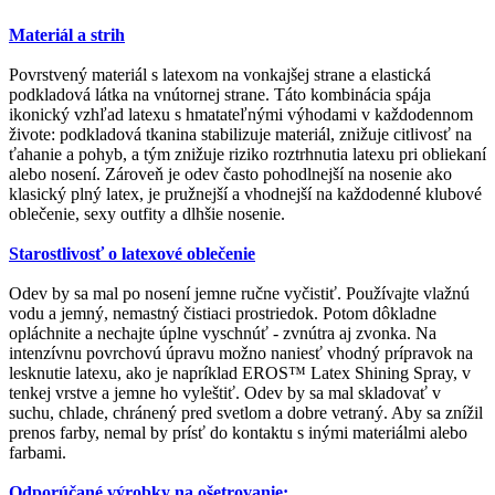
Materiál a strih
Povrstvený materiál s latexom na vonkajšej strane a elastická
podkladová látka na vnútornej strane. Táto kombinácia spája
ikonický vzhľad latexu s hmatateľnými výhodami v každodennom
živote: podkladová tkanina stabilizuje materiál, znižuje citlivosť na
ťahanie a pohyb, a tým znižuje riziko roztrhnutia latexu pri obliekaní
alebo nosení. Zároveň je odev často pohodlnejší na nosenie ako
klasický plný latex, je pružnejší a vhodnejší na každodenné klubové
oblečenie, sexy outfity a dlhšie nosenie.
Starostlivosť o latexové oblečenie
Odev by sa mal po nosení jemne ručne vyčistiť. Používajte vlažnú
vodu a jemný, nemastný čistiaci prostriedok. Potom dôkladne
opláchnite a nechajte úplne vyschnúť - zvnútra aj zvonka. Na
intenzívnu povrchovú úpravu možno naniesť vhodný prípravok na
lesknutie latexu, ako je napríklad EROS™ Latex Shining Spray, v
tenkej vrstve a jemne ho vyleštiť. Odev by sa mal skladovať v
suchu, chlade, chránený pred svetlom a dobre vetraný. Aby sa znížil
prenos farby, nemal by prísť do kontaktu s inými materiálmi alebo
farbami.
Odporúčané výrobky na ošetrovanie: