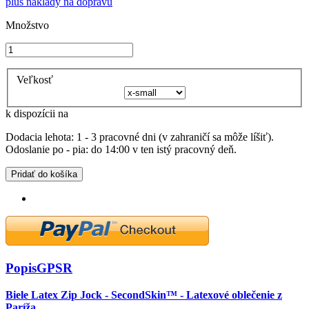
plus náklady na dopravu
Množstvo
Veľkosť
k dispozícii na
Dodacia lehota: 1 - 3 pracovné dni (v zahraničí sa môže líšiť).
Odoslanie po - pia: do 14:00 v ten istý pracovný deň.
Pridať do košíka
Popis
GPSR
Biele Latex Zip Jock - SecondSkin™ - Latexové oblečenie z
Paríža