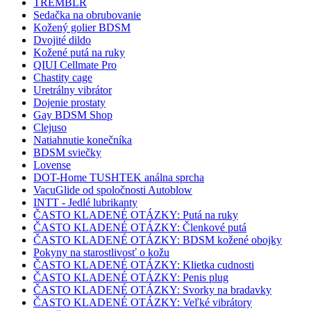
TREMBLR
Sedačka na obrubovanie
Kožený golier BDSM
Dvojité dildo
Kožené putá na ruky
QIUI Cellmate Pro
Chastity cage
Uretrálny vibrátor
Dojenie prostaty
Gay BDSM Shop
Clejuso
Natiahnutie konečníka
BDSM sviečky
Lovense
DOT-Home TUSHTEK análna sprcha
VacuGlide od spoločnosti Autoblow
INTT - Jedlé lubrikanty
ČASTO KLADENÉ OTÁZKY: Putá na ruky
ČASTO KLADENÉ OTÁZKY: Členkové putá
ČASTO KLADENÉ OTÁZKY: BDSM kožené obojky
Pokyny na starostlivosť o kožu
ČASTO KLADENÉ OTÁZKY: Klietka cudnosti
ČASTO KLADENÉ OTÁZKY: Penis plug
ČASTO KLADENÉ OTÁZKY: Svorky na bradavky
ČASTO KLADENÉ OTÁZKY: Veľké vibrátory