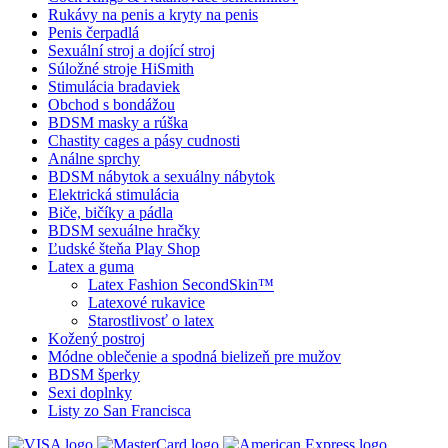
Rukávy na penis a kryty na penis
Penis čerpadlá
Sexuální stroj a dojící stroj
Súložné stroje HiSmith
Stimulácia bradaviek
Obchod s bondážou
BDSM masky a rúška
Chastity cages a pásy cudnosti
Análne sprchy
BDSM nábytok a sexuálny nábytok
Elektrická stimulácia
Biče, bičíky a pádla
BDSM sexuálne hračky
Ľudské šteňa Play Shop
Latex a guma
Latex Fashion SecondSkin™
Latexové rukavice
Starostlivosť o latex
Kožený postroj
Módne oblečenie a spodná bielizeň pre mužov
BDSM šperky
Sexi doplnky
Listy zo San Francisca