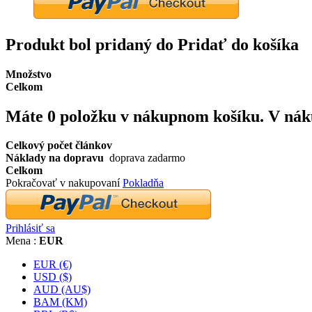
Produkt bol pridaný do Pridať do košíka
Množstvo
Celkom
Máte
0
položku v nákupnom košíku.
V nák
Celkový počet článkov
Náklady na dopravu
doprava zadarmo
Celkom
Pokračovať v nakupovaní
Pokladňa
Prihlásiť sa
Mena :
EUR
EUR (€)
USD ($)
AUD (AU$)
BAM (KM)