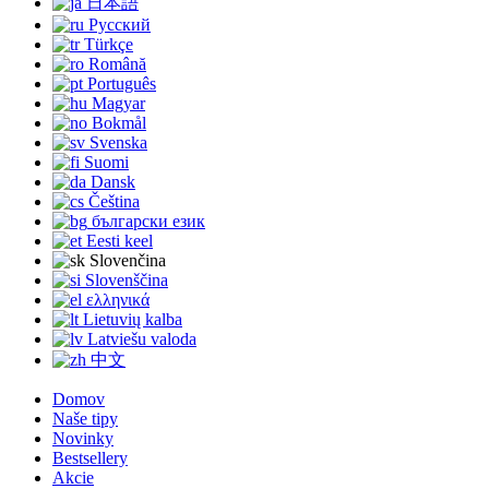
日本語
Русский
Türkçe
Română
Português
Magyar
Bokmål
Svenska
Suomi
Dansk
Čeština
български език
Eesti keel
Slovenčina
Slovenščina
ελληνικά
Lietuvių kalba
Latviešu valoda
中文
Domov
Naše tipy
Novinky
Bestsellery
Akcie