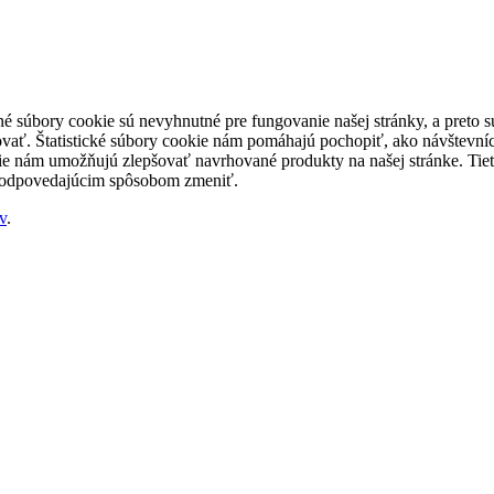
né súbory cookie sú nevyhnutné pre fungovanie našej stránky, a preto
šovať. Štatistické súbory cookie nám pomáhajú pochopiť, ako návštevníc
nám umožňujú zlepšovať navrhované produkty na našej stránke. Tieto 
 zodpovedajúcim spôsobom zmeniť.
v
.