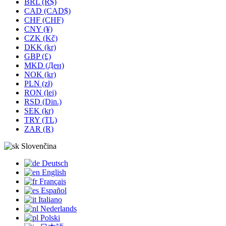
BRL (R$)
CAD (CAD$)
CHF (CHF)
CNY (¥)
CZK (Kč)
DKK (kr)
GBP (£)
MKD (Ден)
NOK (kr)
PLN (zł)
RON (lei)
RSD (Din.)
SEK (kr)
TRY (TL)
ZAR (R)
Slovenčina
Deutsch
English
Français
Español
Italiano
Nederlands
Polski