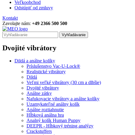
Veľkoobchod
Odstúpiť od zmluvy
Kontakt
Zavolajte nám:
+49 2366 500 500
Vyhľadávanie
Dvojité vibrátory
Dildá a análne kolíky
Príslušenstvo Vac-U-Lock®
Realistické vibrátory
Dildá
Veľmi veľké vibrátory (30 cm a dlhšie)
Dvojité vibrátory
Análne zátky
Nafukovacie vibrátory a análne kolíky
Uzamykateľné análny kolík
Análne roztiahnutie
Hĺbková análna hra
Analný kolík Human Puppy
DEEPR - Hĺbkový tréning analýzy
Crackstuffers