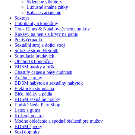
Sklenené vibrátory
Luxusné análne zátky
Baliace zariadenie
Sextoys
Lubrikanty a kondómy
Cock Rings & Natahovače semenníkov
Rukávy na penis a kryty na penis
Penis čerpadlá
Sexuální stroj a dojící stroj
Súložné stroje HiSmith
Stimulácia bradaviek
Obchod s bondážou
BDSM masky a rúška
Chastity cages a pásy cudnosti
Análne sprchy
BDSM nábytok a sexuálny nábytok
Elektrická stimulácia
Biče, bičíky a pádla
BDSM sexuálne hračky
Ľudské šteňa Play Shop
Latex a guma
Kožený postroj
Módne oblečenie a spodná bielizeň pre mužov
BDSM šperky
Sexi doplnky