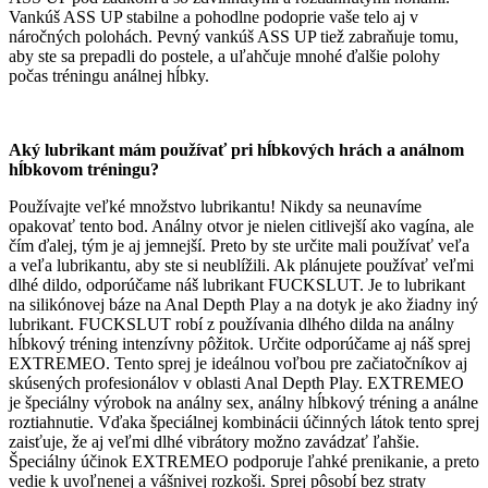
Vankúš ASS UP stabilne a pohodlne podoprie vaše telo aj v
náročných polohách. Pevný vankúš ASS UP tiež zabraňuje tomu,
aby ste sa prepadli do postele, a uľahčuje mnohé ďalšie polohy
počas tréningu análnej hĺbky.
Aký lubrikant mám používať pri hĺbkových hrách a análnom
hĺbkovom tréningu?
Používajte veľké množstvo lubrikantu! Nikdy sa neunavíme
opakovať tento bod. Análny otvor je nielen citlivejší ako vagína, ale
čím ďalej, tým je aj jemnejší. Preto by ste určite mali používať veľa
a veľa lubrikantu, aby ste si neublížili. Ak plánujete používať veľmi
dlhé dildo, odporúčame náš lubrikant FUCKSLUT. Je to lubrikant
na silikónovej báze na Anal Depth Play a na dotyk je ako žiadny iný
lubrikant. FUCKSLUT robí z používania dlhého dilda na análny
hĺbkový tréning intenzívny pôžitok. Určite odporúčame aj náš sprej
EXTREMEO. Tento sprej je ideálnou voľbou pre začiatočníkov aj
skúsených profesionálov v oblasti Anal Depth Play. EXTREMEO
je špeciálny výrobok na análny sex, análny hĺbkový tréning a análne
roztiahnutie. Vďaka špeciálnej kombinácii účinných látok tento sprej
zaisťuje, že aj veľmi dlhé vibrátory možno zavádzať ľahšie.
Špeciálny účinok EXTREMEO podporuje ľahké prenikanie, a preto
vedie k uvoľnenej a vášnivej rozkoši. Sprej pôsobí bez straty