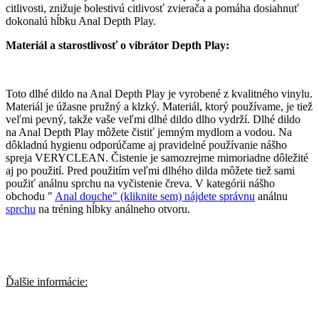
citlivosti, znižuje bolestivú citlivosť zvierača a pomáha dosiahnuť
dokonalú hĺbku Anal Depth Play.
Materiál a starostlivosť o vibrátor Depth Play:
Toto dlhé dildo na Anal Depth Play je vyrobené z kvalitného vinylu.
Materiál je úžasne pružný a klzký. Materiál, ktorý používame, je tiež
veľmi pevný, takže vaše veľmi dlhé dildo dlho vydrží. Dlhé dildo
na Anal Depth Play môžete čistiť jemným mydlom a vodou. Na
dôkladnú hygienu odporúčame aj pravidelné používanie nášho
spreja VERYCLEAN. Čistenie je samozrejme mimoriadne dôležité
aj po použití. Pred použitím veľmi dlhého dilda môžete tiež sami
použiť análnu sprchu na vyčistenie čreva. V kategórii nášho
obchodu "
Anal douche" (kliknite sem) nájdete správnu
análnu
sprchu
na tréning hĺbky análneho otvoru.
Ďalšie informácie: