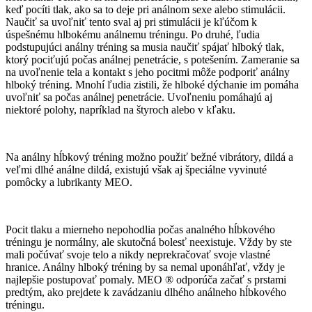
keď pocíti tlak, ako sa to deje pri análnom sexe alebo stimulácii.
Naučiť sa uvoľniť tento sval aj pri stimulácii je kľúčom k
úspešnému hlbokému análnemu tréningu. Po druhé, ľudia
podstupujúci análny tréning sa musia naučiť spájať hlboký tlak,
ktorý pociťujú počas análnej penetrácie, s potešením. Zameranie sa
na uvoľnenie tela a kontakt s jeho pocitmi môže podporiť análny
hlboký tréning. Mnohí ľudia zistili, že hlboké dýchanie im pomáha
uvoľniť sa počas análnej penetrácie. Uvoľneniu pomáhajú aj
niektoré polohy, napríklad na štyroch alebo v kľaku.
Na análny hĺbkový tréning možno použiť bežné vibrátory, dildá a
veľmi dlhé análne dildá, existujú však aj špeciálne vyvinuté
pomôcky a lubrikanty MEO.
Pocit tlaku a mierneho nepohodlia počas analného hĺbkového
tréningu je normálny, ale skutočná bolesť neexistuje. Vždy by ste
mali počúvať svoje telo a nikdy neprekračovať svoje vlastné
hranice. Análny hlboký tréning by sa nemal uponáhľať, vždy je
najlepšie postupovať pomaly. MEO ® odporúča začať s prstami
predtým, ako prejdete k zavádzaniu dlhého análneho hĺbkového
tréningu.