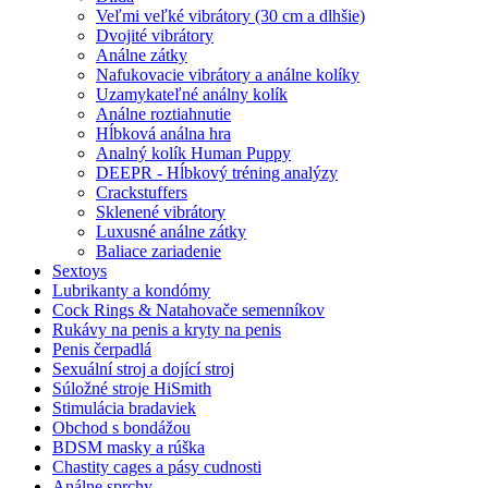
Veľmi veľké vibrátory (30 cm a dlhšie)
Dvojité vibrátory
Análne zátky
Nafukovacie vibrátory a análne kolíky
Uzamykateľné análny kolík
Análne roztiahnutie
Hĺbková análna hra
Analný kolík Human Puppy
DEEPR - Hĺbkový tréning analýzy
Crackstuffers
Sklenené vibrátory
Luxusné análne zátky
Baliace zariadenie
Sextoys
Lubrikanty a kondómy
Cock Rings & Natahovače semenníkov
Rukávy na penis a kryty na penis
Penis čerpadlá
Sexuální stroj a dojící stroj
Súložné stroje HiSmith
Stimulácia bradaviek
Obchod s bondážou
BDSM masky a rúška
Chastity cages a pásy cudnosti
Análne sprchy