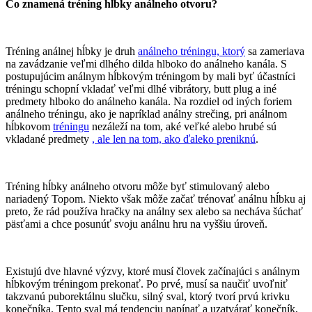
Čo znamená tréning hĺbky análneho otvoru?
Tréning análnej hĺbky je druh
análneho tréningu, ktorý
sa zameriava
na zavádzanie veľmi dlhého dilda hlboko do análneho kanála. S
postupujúcim análnym hĺbkovým tréningom by mali byť účastníci
tréningu schopní vkladať veľmi dlhé vibrátory, butt plug a iné
predmety hlboko do análneho kanála. Na rozdiel od iných foriem
análneho tréningu, ako je napríklad análny strečing, pri análnom
hĺbkovom
tréningu
nezáleží na tom, aké veľké alebo hrubé sú
vkladané predmety
, ale len na tom, ako ďaleko preniknú
.
Tréning hĺbky análneho otvoru môže byť stimulovaný alebo
nariadený Topom. Niekto však môže začať trénovať análnu hĺbku aj
preto, že rád používa hračky na análny sex alebo sa necháva šúchať
päsťami a chce posunúť svoju análnu hru na vyššiu úroveň.
Existujú dve hlavné výzvy, ktoré musí človek začínajúci s análnym
hĺbkovým tréningom prekonať. Po prvé, musí sa naučiť uvoľniť
takzvanú puborektálnu slučku, silný sval, ktorý tvorí prvú krivku
konečníka. Tento sval má tendenciu napínať a uzatvárať konečník,