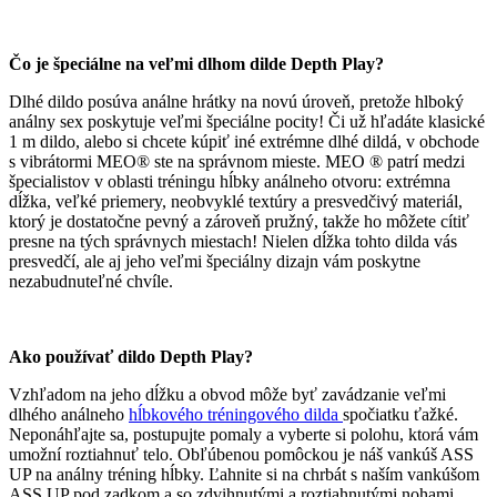
Čo je špeciálne na veľmi dlhom dilde Depth Play?
Dlhé dildo posúva análne hrátky na novú úroveň, pretože hlboký
análny sex poskytuje veľmi špeciálne pocity! Či už hľadáte klasické
1 m dildo, alebo si chcete kúpiť iné extrémne dlhé dildá, v obchode
s vibrátormi MEO® ste na správnom mieste. MEO ® patrí medzi
špecialistov v oblasti tréningu hĺbky análneho otvoru: extrémna
dĺžka, veľké priemery, neobvyklé textúry a presvedčivý materiál,
ktorý je dostatočne pevný a zároveň pružný, takže ho môžete cítiť
presne na tých správnych miestach! Nielen dĺžka tohto dilda vás
presvedčí, ale aj jeho veľmi špeciálny dizajn vám poskytne
nezabudnuteľné chvíle.
Ako používať dildo Depth Play?
Vzhľadom na jeho dĺžku a obvod môže byť zavádzanie veľmi
dlhého análneho
hĺbkového tréningového dilda
spočiatku ťažké.
Neponáhľajte sa, postupujte pomaly a vyberte si polohu, ktorá vám
umožní roztiahnuť telo. Obľúbenou pomôckou je náš vankúš ASS
UP na análny tréning hĺbky. Ľahnite si na chrbát s naším vankúšom
ASS UP pod zadkom a so zdvihnutými a roztiahnutými nohami.