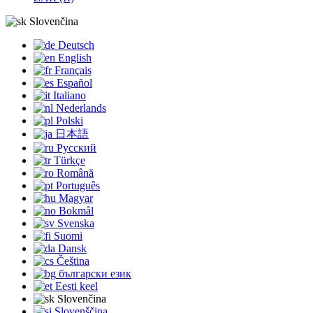
Slovenčina
Deutsch
English
Français
Español
Italiano
Nederlands
Polski
日本語
Русский
Türkçe
Română
Português
Magyar
Bokmål
Svenska
Suomi
Dansk
Čeština
български език
Eesti keel
Slovenčina
Slovenščina