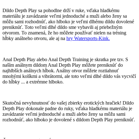
Dildo Depth Play sa pohodlne drží v ruke, vďaka hladkému
materiálu je zavádzanie veľmi jednoduché a muži alebo ženy sa
môžu sami rozhodnúť, ako hlboko je veľmi dlhému dildu dovolené
preniknúť. Toto veľmi dlhé dildo sme vybavili aj priebežným
otvorom. To znamená, že ho môžete používať nielen na tréning
hĺbky análneho otvoru, ale aj na
hry Watersports-Kink.
Anal Depth Play alebo Anal Depth Training je skratka pre tzv. S
naším análnym dildom Anal Depth Play môžete preniknúť do
najhlbších análnych hĺbok. Análny otvor môžete roztiahnuť
mnohými kolíkmi a vibrátormi, ale toto veľmi dlhé dildo vás vycvičí
do hĺbky ... a extrémne hlboko.
Skutočná nevyhnutnosť do vašej zbierky erotických hračiek! Dildo
Depth Play dokonale padne do ruky, vďaka hladkému materiálu je
zavádzanie veľmi jednoduché a muži alebo ženy sa môžu sami
rozhodnúť, ako hlboko je dovolené s dildom Depth Play preniknúť.