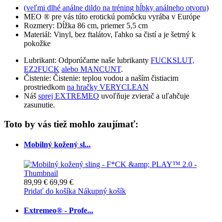
(veľmi dlhé análne dildo na tréning hĺbky análneho otvoru)
MEO ® pre vás túto erotickú pomôcku vyrába v Európe
Rozmery: Dĺžka 86 cm, priemer 5,5 cm
Materiál: Vinyl, bez ftalátov, ľahko sa čistí a je šetrný k
pokožke
Lubrikant: Odporúčame naše lubrikanty
FUCKSLUT,
EZ2FUCK
alebo MANCUNT
.
Čistenie: Čistenie: teplou vodou a naším čistiacim
prostriedkom
na hračky VERYCLEAN
Náš
sprej EXTREMEO
uvoľňuje zvierač a uľahčuje
zasunutie.
Toto by vás tiež mohlo zaujímať:
Mobilný kožený sl...
89,99 €
69,99 €
Pridať do košíka
Nákupný košík
Extremeo® - Profe...