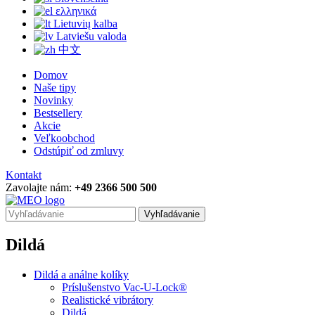
ελληνικά
Lietuvių kalba
Latviešu valoda
中文
Domov
Naše tipy
Novinky
Bestsellery
Akcie
Veľkoobchod
Odstúpiť od zmluvy
Kontakt
Zavolajte nám:
+49 2366 500 500
Vyhľadávanie
Dildá
Dildá a análne kolíky
Príslušenstvo Vac-U-Lock®
Realistické vibrátory
Dildá