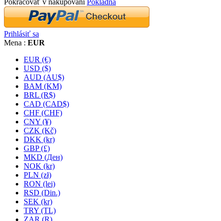
Pokračovať v nakupovaní
Pokladňa
Prihlásiť sa
Mena :
EUR
EUR (€)
USD ($)
AUD (AU$)
BAM (KM)
BRL (R$)
CAD (CAD$)
CHF (CHF)
CNY (¥)
CZK (Kč)
DKK (kr)
GBP (£)
MKD (Ден)
NOK (kr)
PLN (zł)
RON (lei)
RSD (Din.)
SEK (kr)
TRY (TL)
ZAR (R)