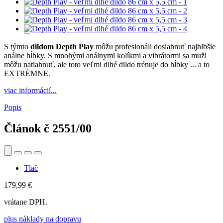
S týmto
dildom Depth Play
môžu profesionáli dosiahnuť najhlbšie
análne hĺbky. S mnohými análnymi kolíkmi a vibrátormi sa muži
môžu natiahnuť, ale toto veľmi dlhé dildo trénuje do hĺbky ... a to
EXTRÉMNE.
viac informácií...
Popis
Článok č
2551/00
Tlač
179,99 €
vrátane DPH.
plus náklady na dopravu