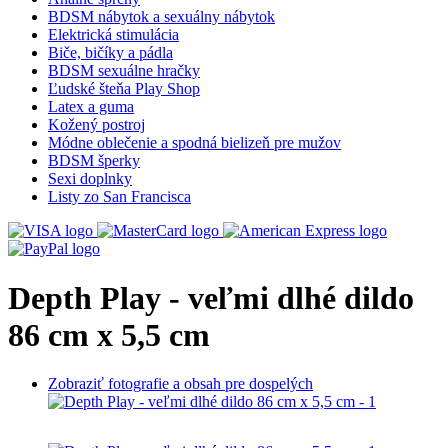
BDSM nábytok a sexuálny nábytok
Elektrická stimulácia
Biče, bičíky a pádla
BDSM sexuálne hračky
Ľudské šteňa Play Shop
Latex a guma
Kožený postroj
Módne oblečenie a spodná bielizeň pre mužov
BDSM šperky
Sexi doplnky
Listy zo San Francisca
Depth Play - veľmi dlhé dildo
86 cm x 5,5 cm
Zobraziť fotografie a obsah pre dospelých