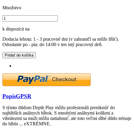
Množstvo
k dispozícii na
Dodacia lehota: 1 - 3 pracovné dni (v zahraničí sa môže líšiť).
Odoslanie po - pia: do 14:00 v ten istý pracovný deň.
Pridať do košíka
Popis
GPSR
S týmto dildom Depth Play môžu profesionáli preniknúť do
najhlbších análnych hĺbok. S mnohými análnymi kolíkmi a
vibrátormi sa muži môžu natiahnuť, ale toto veľmi dlhé dildo trénuje
do hlbín ... eXTRÉMNE.