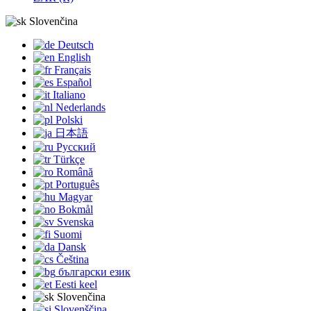
Slovenčina
Deutsch
English
Français
Español
Italiano
Nederlands
Polski
日本語
Русский
Türkçe
Română
Português
Magyar
Bokmål
Svenska
Suomi
Dansk
Čeština
български език
Eesti keel
Slovenčina
Slovenščina