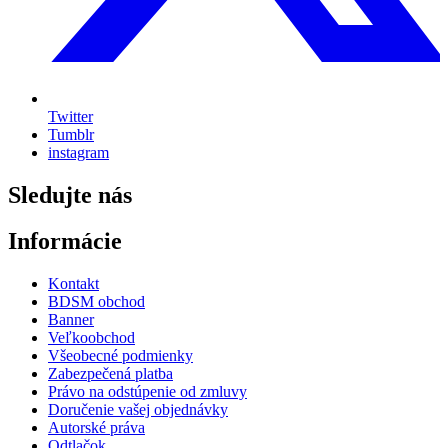
Twitter
Tumblr
instagram
Sledujte nás
Informácie
Kontakt
BDSM obchod
Banner
Veľkoobchod
Všeobecné podmienky
Zabezpečená platba
Právo na odstúpenie od zmluvy
Doručenie vašej objednávky
Autorské práva
Odtlačok