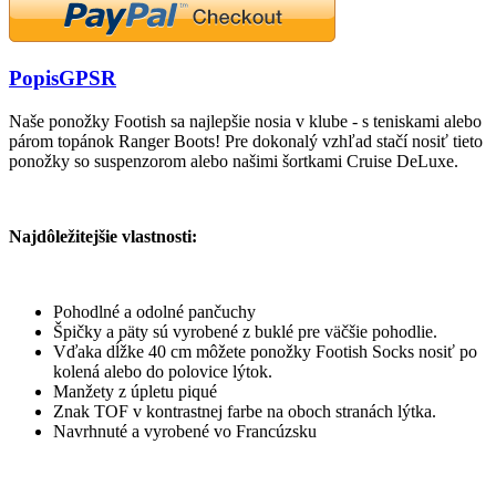
Popis
GPSR
Naše ponožky Footish sa najlepšie nosia v klube - s teniskami alebo
párom topánok Ranger Boots! Pre dokonalý vzhľad stačí nosiť tieto
ponožky so suspenzorom alebo našimi šortkami Cruise DeLuxe.
Najdôležitejšie vlastnosti:
Pohodlné a odolné pančuchy
Špičky a päty sú vyrobené z buklé pre väčšie pohodlie.
Vďaka dĺžke 40 cm môžete ponožky Footish Socks nosiť po
kolená alebo do polovice lýtok.
Manžety z úpletu piqué
Znak TOF v kontrastnej farbe na oboch stranách lýtka.
Navrhnuté a vyrobené vo Francúzsku