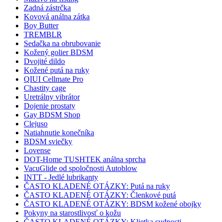
Zadná zástrčka
Kovová análna zátka
Boy Butter
TREMBLR
Sedačka na obrubovanie
Kožený golier BDSM
Dvojité dildo
Kožené putá na ruky
QIUI Cellmate Pro
Chastity cage
Uretrálny vibrátor
Dojenie prostaty
Gay BDSM Shop
Clejuso
Natiahnutie konečníka
BDSM sviečky
Lovense
DOT-Home TUSHTEK análna sprcha
VacuGlide od spoločnosti Autoblow
INTT - Jedlé lubrikanty
ČASTO KLADENÉ OTÁZKY: Putá na ruky
ČASTO KLADENÉ OTÁZKY: Členkové putá
ČASTO KLADENÉ OTÁZKY: BDSM kožené obojky
Pokyny na starostlivosť o kožu
ČASTO KLADENÉ OTÁZKY: Klietka cudnosti