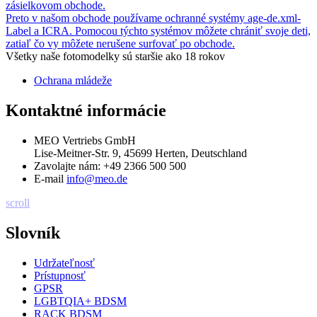
zásielkovom obchode.
Preto v našom obchode používame ochranné systémy age-de.xml-
Label a ICRA. Pomocou týchto systémov môžete chrániť svoje deti,
zatiaľ čo vy môžete nerušene surfovať po obchode.
Všetky naše fotomodelky sú staršie ako 18 rokov
Ochrana mládeže
Kontaktné informácie
MEO Vertriebs GmbH
Lise-Meitner-Str. 9, 45699 Herten, Deutschland
Zavolajte nám:
+49 2366 500 500
E-mail
info@meo.de
scroll
Slovník
Udržateľnosť
Prístupnosť
GPSR
LGBTQIA+ BDSM
RACK BDSM