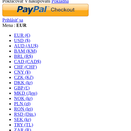
Pokračovať v nakupovaní
Pokladňa
Prihlásiť sa
Mena :
EUR
EUR (€)
USD ($)
AUD (AU$)
BAM (KM)
BRL (R$)
CAD (CAD$)
CHF (CHF)
CNY (¥)
CZK (Kč)
DKK (kr)
GBP (£)
MKD (Ден)
NOK (kr)
PLN (zł)
RON (lei)
RSD (Din.)
SEK (kr)
TRY (TL)
ZAR (R)