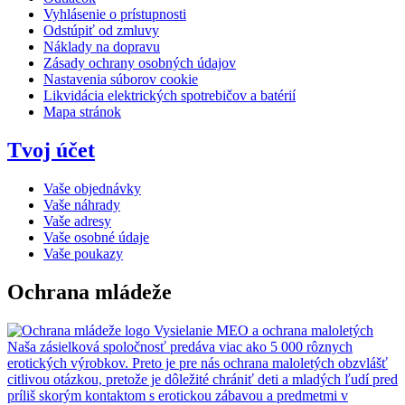
Vyhlásenie o prístupnosti
Odstúpiť od zmluvy
Náklady na dopravu
Zásady ochrany osobných údajov
Nastavenia súborov cookie
Likvidácia elektrických spotrebičov a batérií
Mapa stránok
Tvoj účet
Vaše objednávky
Vaše náhrady
Vaše adresy
Vaše osobné údaje
Vaše poukazy
Ochrana mládeže
Vysielanie MEO a ochrana maloletých
Naša zásielková spoločnosť predáva viac ako 5 000 rôznych
erotických výrobkov. Preto je pre nás ochrana maloletých obzvlášť
citlivou otázkou, pretože je dôležité chrániť deti a mladých ľudí pred
príliš skorým kontaktom s erotickou zábavou a predmetmi v