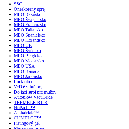
SSC
Oneskorený sprej
MEO Rakúsko
MEO Švajčiarsko
MEO Francúzsko
MEO Taliansko
MEO Španielsko
MEO Holandsko
MEO UK
MEO Švédsko
MEO Belgicko
MEO Maďarsko
MEO USA
MEO Kanada
MEO Japonsko
Locktober
Veľké vibrátory
Dojiaci stroj pre mužov
Autoblow VacuGlide
TREMBLR BT-R
NoPacha™
AlphaMale™
CUMELOT™
Fistingový gél
Mazivo na fisting