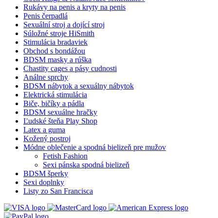
Rukávy na penis a kryty na penis
Penis čerpadlá
Sexuální stroj a dojící stroj
Súložné stroje HiSmith
Stimulácia bradaviek
Obchod s bondážou
BDSM masky a rúška
Chastity cages a pásy cudnosti
Análne sprchy
BDSM nábytok a sexuálny nábytok
Elektrická stimulácia
Biče, bičíky a pádla
BDSM sexuálne hračky
Ľudské šteňa Play Shop
Latex a guma
Kožený postroj
Módne oblečenie a spodná bielizeň pre mužov
Fetish Fashion
Sexi pánska spodná bielizeň
BDSM šperky
Sexi doplnky
Listy zo San Francisca