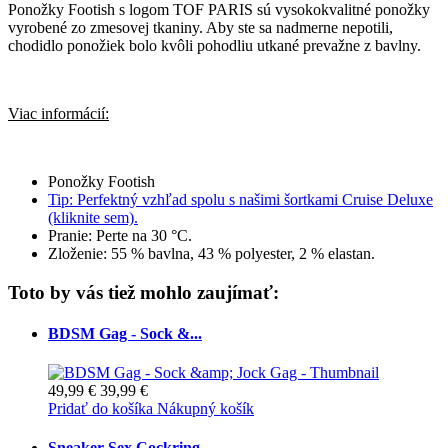
Ponožky Footish s logom TOF PARIS sú vysokokvalitné ponožky
vyrobené zo zmesovej tkaniny. Aby ste sa nadmerne nepotili,
chodidlo ponožiek bolo kvôli pohodliu utkané prevažne z bavlny.
Viac informácií:
Ponožky Footish
Tip: Perfektný vzhľad spolu s našimi šortkami Cruise Deluxe
(kliknite sem).
Pranie: Perte na 30 °C.
Zloženie: 55 % bavlna, 43 % polyester, 2 % elastan.
Toto by vás tiež mohlo zaujímať:
BDSM Gag - Sock &...
49,99 €
39,99 €
Pridať do košíka
Nákupný košík
Sneaker Sex Cockring