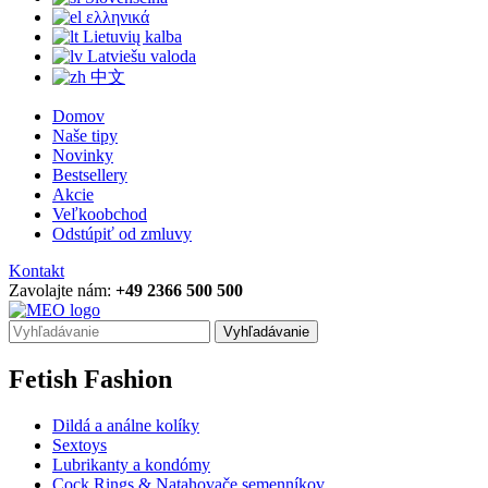
ελληνικά
Lietuvių kalba
Latviešu valoda
中文
Domov
Naše tipy
Novinky
Bestsellery
Akcie
Veľkoobchod
Odstúpiť od zmluvy
Kontakt
Zavolajte nám:
+49 2366 500 500
Vyhľadávanie
Fetish Fashion
Dildá a análne kolíky
Sextoys
Lubrikanty a kondómy
Cock Rings & Natahovače semenníkov