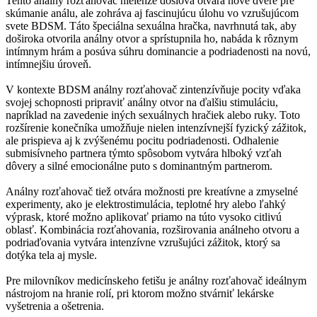
Tento análny rozťahovač nielenže doslova otvára nové dvere pre
skúmanie análu, ale zohráva aj fascinujúcu úlohu vo vzrušujúcom
svete BDSM. Táto špeciálna sexuálna hračka, navrhnutá tak, aby
doširoka otvorila análny otvor a sprístupnila ho, nabáda k rôznym
intímnym hrám a posúva súhru dominancie a podriadenosti na novú,
intímnejšiu úroveň.
V kontexte BDSM análny rozťahovač zintenzívňuje pocity vďaka
svojej schopnosti pripraviť análny otvor na ďalšiu stimuláciu,
napríklad na zavedenie iných sexuálnych hračiek alebo ruky. Toto
rozšírenie konečníka umožňuje nielen intenzívnejší fyzický zážitok,
ale prispieva aj k zvýšenému pocitu podriadenosti. Odhalenie
submisívneho partnera týmto spôsobom vytvára hlboký vzťah
dôvery a silné emocionálne puto s dominantným partnerom.
Análny rozťahovač tiež otvára možnosti pre kreatívne a zmyselné
experimenty, ako je elektrostimulácia, teplotné hry alebo ľahký
výprask, ktoré možno aplikovať priamo na túto vysoko citlivú
oblasť. Kombinácia rozťahovania, rozširovania análneho otvoru a
podriaďovania vytvára intenzívne vzrušujúci zážitok, ktorý sa
dotýka tela aj mysle.
Pre milovníkov medicínskeho fetišu je análny rozťahovač ideálnym
nástrojom na hranie rolí, pri ktorom možno stvárniť lekárske
vyšetrenia a ošetrenia.