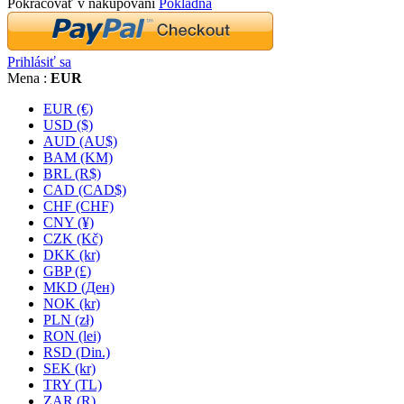
Pokračovať v nakupovaní
Pokladňa
Prihlásiť sa
Mena :
EUR
EUR (€)
USD ($)
AUD (AU$)
BAM (KM)
BRL (R$)
CAD (CAD$)
CHF (CHF)
CNY (¥)
CZK (Kč)
DKK (kr)
GBP (£)
MKD (Ден)
NOK (kr)
PLN (zł)
RON (lei)
RSD (Din.)
SEK (kr)
TRY (TL)
ZAR (R)