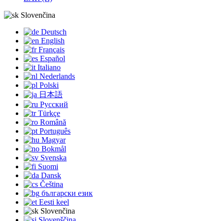
Slovenčina
Deutsch
English
Français
Español
Italiano
Nederlands
Polski
日本語
Русский
Türkçe
Română
Português
Magyar
Bokmål
Svenska
Suomi
Dansk
Čeština
български език
Eesti keel
Slovenčina
Slovenščina