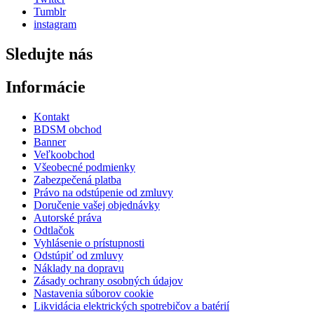
Tumblr
instagram
Sledujte nás
Informácie
Kontakt
BDSM obchod
Banner
Veľkoobchod
Všeobecné podmienky
Zabezpečená platba
Právo na odstúpenie od zmluvy
Doručenie vašej objednávky
Autorské práva
Odtlačok
Vyhlásenie o prístupnosti
Odstúpiť od zmluvy
Náklady na dopravu
Zásady ochrany osobných údajov
Nastavenia súborov cookie
Likvidácia elektrických spotrebičov a batérií