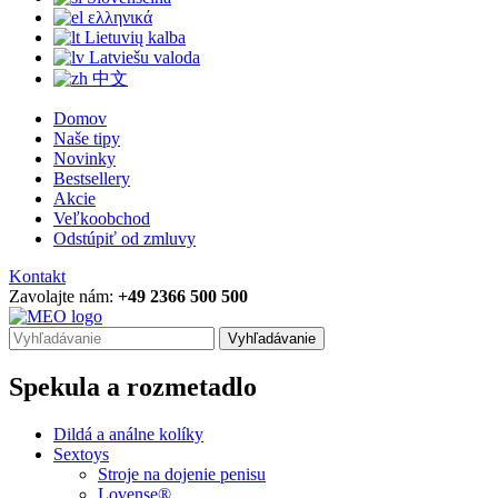
ελληνικά
Lietuvių kalba
Latviešu valoda
中文
Domov
Naše tipy
Novinky
Bestsellery
Akcie
Veľkoobchod
Odstúpiť od zmluvy
Kontakt
Zavolajte nám:
+49 2366 500 500
Vyhľadávanie
Spekula a rozmetadlo
Dildá a análne kolíky
Sextoys
Stroje na dojenie penisu
Lovense®