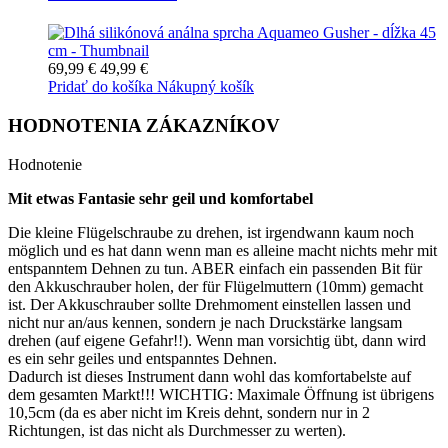
69,99 €
49,99 €
Pridať do košíka
Nákupný košík
HODNOTENIA ZÁKAZNÍKOV
Hodnotenie
Mit etwas Fantasie sehr geil und komfortabel
Die kleine Flügelschraube zu drehen, ist irgendwann kaum noch
möglich und es hat dann wenn man es alleine macht nichts mehr mit
entspanntem Dehnen zu tun. ABER einfach ein passenden Bit für
den Akkuschrauber holen, der für Flügelmuttern (10mm) gemacht
ist. Der Akkuschrauber sollte Drehmoment einstellen lassen und
nicht nur an/aus kennen, sondern je nach Druckstärke langsam
drehen (auf eigene Gefahr!!). Wenn man vorsichtig übt, dann wird
es ein sehr geiles und entspanntes Dehnen.
Dadurch ist dieses Instrument dann wohl das komfortabelste auf
dem gesamten Markt!!! WICHTIG: Maximale Öffnung ist übrigens
10,5cm (da es aber nicht im Kreis dehnt, sondern nur in 2
Richtungen, ist das nicht als Durchmesser zu werten).