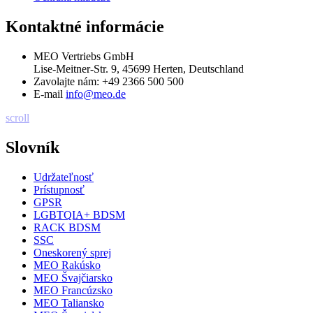
Kontaktné informácie
MEO Vertriebs GmbH
Lise-Meitner-Str. 9, 45699 Herten, Deutschland
Zavolajte nám:
+49 2366 500 500
E-mail
info@meo.de
scroll
Slovník
Udržateľnosť
Prístupnosť
GPSR
LGBTQIA+ BDSM
RACK BDSM
SSC
Oneskorený sprej
MEO Rakúsko
MEO Švajčiarsko
MEO Francúzsko
MEO Taliansko