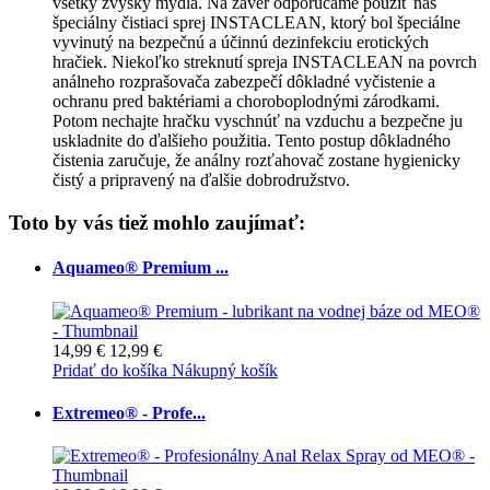
všetky zvyšky mydla. Na záver odporúčame použiť náš
špeciálny čistiaci sprej INSTACLEAN, ktorý bol špeciálne
vyvinutý na bezpečnú a účinnú dezinfekciu erotických
hračiek. Niekoľko streknutí spreja INSTACLEAN na povrch
análneho rozprašovača zabezpečí dôkladné vyčistenie a
ochranu pred baktériami a choroboplodnými zárodkami.
Potom nechajte hračku vyschnúť na vzduchu a bezpečne ju
uskladnite do ďalšieho použitia. Tento postup dôkladného
čistenia zaručuje, že análny rozťahovač zostane hygienicky
čistý a pripravený na ďalšie dobrodružstvo.
Toto by vás tiež mohlo zaujímať:
Aquameo® Premium ...
14,99 €
12,99 €
Pridať do košíka
Nákupný košík
Extremeo® - Profe...