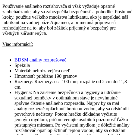
Používanie análneho rozťahovača si však vyžaduje opatrné
zaobchádzanie, aby sa zabezpečila bezpečnosť a pohodlie. Postupné
kroky, použitie veľkého množstva lubrikantu, ako je napríklad náš
lubrikant na vodnej báze Aquameo, a primeraná príprava sú
rozhodujúce na to, aby bol zážitok príjemný a bezpečný pre
všetkých zúčastnených.
Viac informácií:
BDSM análny rozprašovač
Spekula
Materiál: nehrdzavejúca oceľ
Hmotnosť: približne 190 gramov
Rozmery: Rozmery: cca 100 mm, rozpätie od 2 cm do 11,8
cm.
Hygiena: Na zaistenie bezpečnosti a hygieny a udržanie
sexuálnej pomôcky v optimálnom stave je nevyhnutné
správne čistenie análneho rozperadla. Najprv by sa mal
análny rozperač opláchnuť horúcou vodou, aby sa odstránili
povrchové nečistoty. Potom hračku dôkladne vyčistite
jemným mydlom, pričom venujte osobitnú pozornosť ťažko
prístupným miestam. Po vyčistení mydlom je dôležité análny
rozťahovač opäť opláchnuť teplou vodou, aby sa odstránili