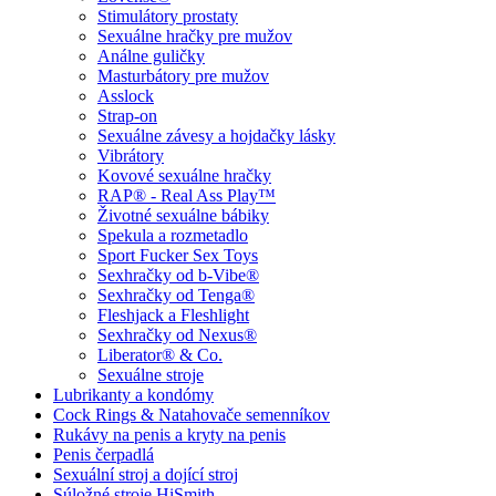
Stimulátory prostaty
Sexuálne hračky pre mužov
Análne guličky
Masturbátory pre mužov
Asslock
Strap-on
Sexuálne závesy a hojdačky lásky
Vibrátory
Kovové sexuálne hračky
RAP® - Real Ass Play™
Životné sexuálne bábiky
Spekula a rozmetadlo
Sport Fucker Sex Toys
Sexhračky od b-Vibe®
Sexhračky od Tenga®
Fleshjack a Fleshlight
Sexhračky od Nexus®
Liberator® & Co.
Sexuálne stroje
Lubrikanty a kondómy
Cock Rings & Natahovače semenníkov
Rukávy na penis a kryty na penis
Penis čerpadlá
Sexuální stroj a dojící stroj
Súložné stroje HiSmith