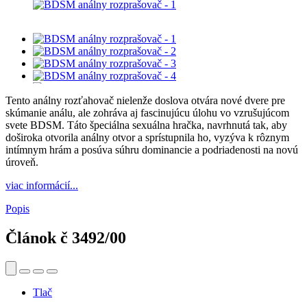
Tento análny rozťahovač nielenže doslova otvára nové dvere pre
skúmanie análu, ale zohráva aj fascinujúcu úlohu vo vzrušujúcom
svete BDSM. Táto špeciálna sexuálna hračka, navrhnutá tak, aby
doširoka otvorila análny otvor a sprístupnila ho, vyzýva k rôznym
intímnym hrám a posúva súhru dominancie a podriadenosti na novú
úroveň.
viac informácií...
Popis
Článok č
3492/00
Tlač