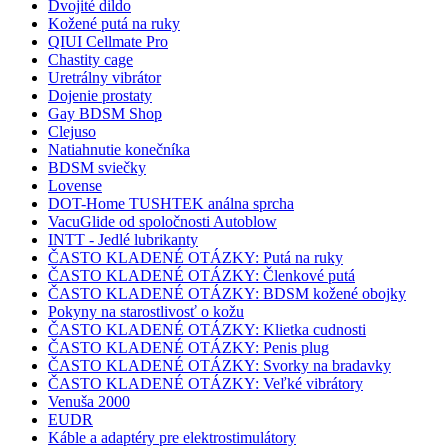
Dvojité dildo
Kožené putá na ruky
QIUI Cellmate Pro
Chastity cage
Uretrálny vibrátor
Dojenie prostaty
Gay BDSM Shop
Clejuso
Natiahnutie konečníka
BDSM sviečky
Lovense
DOT-Home TUSHTEK análna sprcha
VacuGlide od spoločnosti Autoblow
INTT - Jedlé lubrikanty
ČASTO KLADENÉ OTÁZKY: Putá na ruky
ČASTO KLADENÉ OTÁZKY: Členkové putá
ČASTO KLADENÉ OTÁZKY: BDSM kožené obojky
Pokyny na starostlivosť o kožu
ČASTO KLADENÉ OTÁZKY: Klietka cudnosti
ČASTO KLADENÉ OTÁZKY: Penis plug
ČASTO KLADENÉ OTÁZKY: Svorky na bradavky
ČASTO KLADENÉ OTÁZKY: Veľké vibrátory
Venuša 2000
EUDR
Káble a adaptéry pre elektrostimulátory