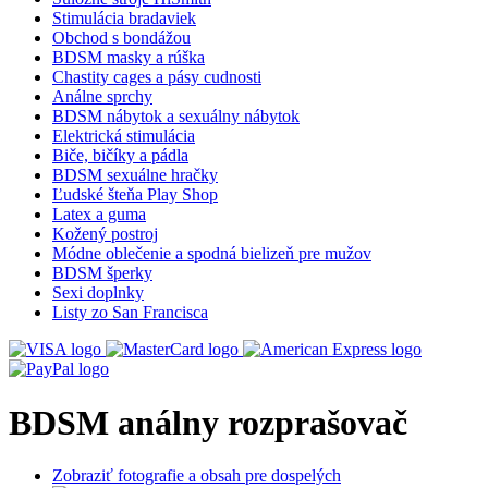
Stimulácia bradaviek
Obchod s bondážou
BDSM masky a rúška
Chastity cages a pásy cudnosti
Análne sprchy
BDSM nábytok a sexuálny nábytok
Elektrická stimulácia
Biče, bičíky a pádla
BDSM sexuálne hračky
Ľudské šteňa Play Shop
Latex a guma
Kožený postroj
Módne oblečenie a spodná bielizeň pre mužov
BDSM šperky
Sexi doplnky
Listy zo San Francisca
BDSM análny rozprašovač
Zobraziť fotografie a obsah pre dospelých