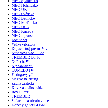
MEO Španielsko
MEO Holandsko
MEO UK
MEO Švédsko
MEO Belgicko
MEO Maďarsko
MEO USA
MEO Kanada
MEO Japonsko
Locktober
Veľké vibrátory
Dojiaci stroj pre mužov
Autoblow VacuGlide
TREMBLR BT-R
NoPacha™
AlphaMale™
CUMELOT™
Fistingový gél
Mazivo na fisting
Zadná zástrčka
Kovová análna zátka
Boy Butter
TREMBLR
Sedačka na obrubovanie
Kožený golier BDSM