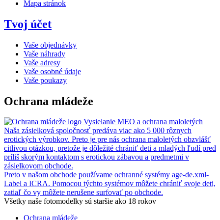
Mapa stránok
Tvoj účet
Vaše objednávky
Vaše náhrady
Vaše adresy
Vaše osobné údaje
Vaše poukazy
Ochrana mládeže
Vysielanie MEO a ochrana maloletých
Naša zásielková spoločnosť predáva viac ako 5 000 rôznych
erotických výrobkov. Preto je pre nás ochrana maloletých obzvlášť
citlivou otázkou, pretože je dôležité chrániť deti a mladých ľudí pred
príliš skorým kontaktom s erotickou zábavou a predmetmi v
zásielkovom obchode.
Preto v našom obchode používame ochranné systémy age-de.xml-
Label a ICRA. Pomocou týchto systémov môžete chrániť svoje deti,
zatiaľ čo vy môžete nerušene surfovať po obchode.
Všetky naše fotomodelky sú staršie ako 18 rokov
Ochrana mládeže