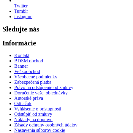
Twitter
Tumblr
instagram
Sledujte nás
Informácie
Kontakt
BDSM obchod
Banner
Veľkoobchod
Všeobecné podmienky
Zabezpečená platba
Právo na odstúpenie od zmluvy
Doručenie vašej objednávky
Autorské práva
Odtlačok
Vyhlásenie o prístupnosti
Odstúpiť od zmluvy
Náklady na dopravu
Zásady ochrany osobných údajov
Nastavenia súborov cookie