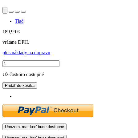
Tlač
189,99 €
vrátane DPH.
plus náklady na dopravu
Už čoskoro dostupné
Pridať do košíka
Upozorni ma, keď bude dostupné