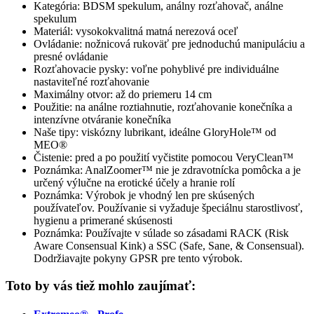
Kategória: BDSM spekulum, análny rozťahovač, análne
spekulum
Materiál: vysokokvalitná matná nerezová oceľ
Ovládanie: nožnicová rukoväť pre jednoduchú manipuláciu a
presné ovládanie
Rozťahovacie pysky: voľne pohyblivé pre individuálne
nastaviteľné rozťahovanie
Maximálny otvor: až do priemeru 14 cm
Použitie: na análne roztiahnutie, rozťahovanie konečníka a
intenzívne otváranie konečníka
Naše tipy: viskózny lubrikant, ideálne GloryHole™ od
MEO®
Čistenie: pred a po použití vyčistite pomocou VeryClean™
Poznámka: AnalZoomer™ nie je zdravotnícka pomôcka a je
určený výlučne na erotické účely a hranie rolí
Poznámka: Výrobok je vhodný len pre skúsených
používateľov. Používanie si vyžaduje špeciálnu starostlivosť,
hygienu a primerané skúsenosti
Poznámka: Používajte v súlade so zásadami RACK (Risk
Aware Consensual Kink) a SSC (Safe, Sane, & Consensual).
Dodržiavajte pokyny GPSR pre tento výrobok.
Toto by vás tiež mohlo zaujímať: