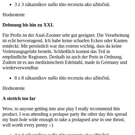
3 z 3 zákazníkov našlo túto recenziu ako užitočnú.
Hodnotenie
Dehnung bis hin zu XXL
Für Profis ist der Anal-Zoomer sehr gut geeignet. Die Verarbeitung
ist echt hervorragend. Ich habe keine scharfen Ecken oder Kanten
entdeckt. Mir persönlich war das extrem wichtig, dass da keine
Verletzungsgefahr besteht. Schließlich kommt das Teil in
empfindliche Regionen. Deshalb ist auch der Preis in Ordnung.
Zudem ist es aus medizinischem Edelstahl, made in Germany und
wiederverwendbar.
8 z 8 zákazníkov našlo túto recenziu ako užitočnú.
Hodnotenie
A stretch too far
Wow, to anyone getting into arse play I really recommend this
product. I was attending a prolapse party the other day this spread
my bum hole wide enough to take a prolapsed arse in one thrust,
well worth every penny :-)