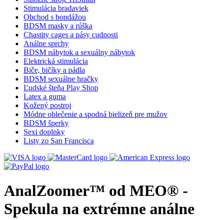
Stimulácia bradaviek
Obchod s bondážou
BDSM masky a rúška
Chastity cages a pásy cudnosti
Análne sprchy
BDSM nábytok a sexuálny nábytok
Elektrická stimulácia
Biče, bičíky a pádla
BDSM sexuálne hračky
Ľudské šteňa Play Shop
Latex a guma
Kožený postroj
Módne oblečenie a spodná bielizeň pre mužov
BDSM šperky
Sexi doplnky
Listy zo San Francisca
AnalZoomer™ od MEO® -
Spekula na extrémne análne