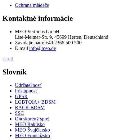
Ochrana mládeže
Kontaktné informácie
MEO Vertriebs GmbH
Lise-Meitner-Str. 9, 45699 Herten, Deutschland
Zavolajte nám:
+49 2366 500 500
E-mail
info@meo.de
scroll
Slovník
Udržateľnosť
Prístupnosť
GPSR
LGBTQIA+ BDSM
RACK BDSM
SSC
Oneskorený sprej
MEO Rakúsko
MEO Švajčiarsko
MEO Francúzsko