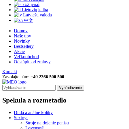
ελληνικά
Lietuvių kalba
Latviešu valoda
中文
Domov
Naše tipy
Novinky
Bestsellery
Akcie
Veľkoobchod
Odstúpiť od zmluvy
Kontakt
Zavolajte nám:
+49 2366 500 500
Vyhľadávanie
Spekula a rozmetadlo
Dildá a análne kolíky
Sextoys
Stroje na dojenie penisu
Lovense®