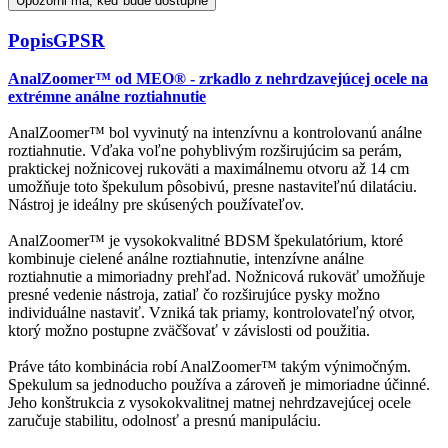
Upozorni ma, keď bude dostupné
Popis
GPSR
AnalZoomer™ od MEO® - zrkadlo z nehrdzavejúcej ocele na
extrémne análne roztiahnutie
AnalZoomer™ bol vyvinutý na intenzívnu a kontrolovanú análne
roztiahnutie. Vďaka voľne pohyblivým rozširujúcim sa perám,
praktickej nožnicovej rukoväti a maximálnemu otvoru až 14 cm
umožňuje toto špekulum pôsobivú, presne nastaviteľnú dilatáciu.
Nástroj je ideálny pre skúsených používateľov.
AnalZoomer™ je vysokokvalitné BDSM špekulatórium, ktoré
kombinuje cielené análne roztiahnutie, intenzívne análne
roztiahnutie a mimoriadny prehľad. Nožnicová rukoväť umožňuje
presné vedenie nástroja, zatiaľ čo rozširujúce pysky možno
individuálne nastaviť. Vzniká tak priamy, kontrolovateľný otvor,
ktorý možno postupne zväčšovať v závislosti od použitia.
Práve táto kombinácia robí AnalZoomer™ takým výnimočným.
Spekulum sa jednoducho používa a zároveň je mimoriadne účinné.
Jeho konštrukcia z vysokokvalitnej matnej nehrdzavejúcej ocele
zaručuje stabilitu, odolnosť a presnú manipuláciu.