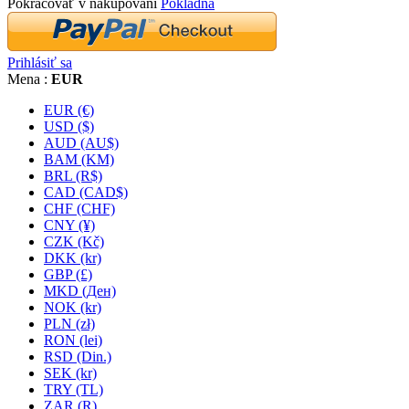
Pokračovať v nakupovaní
Pokladňa
Prihlásiť sa
Mena :
EUR
EUR (€)
USD ($)
AUD (AU$)
BAM (KM)
BRL (R$)
CAD (CAD$)
CHF (CHF)
CNY (¥)
CZK (Kč)
DKK (kr)
GBP (£)
MKD (Ден)
NOK (kr)
PLN (zł)
RON (lei)
RSD (Din.)
SEK (kr)
TRY (TL)
ZAR (R)