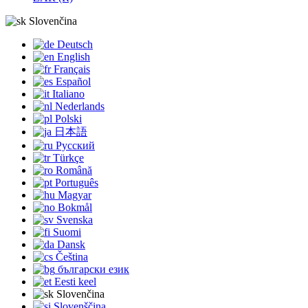
Slovenčina
Deutsch
English
Français
Español
Italiano
Nederlands
Polski
日本語
Русский
Türkçe
Română
Português
Magyar
Bokmål
Svenska
Suomi
Dansk
Čeština
български език
Eesti keel
Slovenčina
Slovenščina