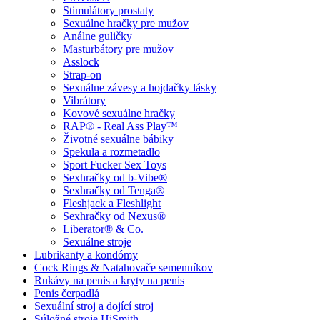
Stimulátory prostaty
Sexuálne hračky pre mužov
Análne guličky
Masturbátory pre mužov
Asslock
Strap-on
Sexuálne závesy a hojdačky lásky
Vibrátory
Kovové sexuálne hračky
RAP® - Real Ass Play™
Životné sexuálne bábiky
Spekula a rozmetadlo
Sport Fucker Sex Toys
Sexhračky od b-Vibe®
Sexhračky od Tenga®
Fleshjack a Fleshlight
Sexhračky od Nexus®
Liberator® & Co.
Sexuálne stroje
Lubrikanty a kondómy
Cock Rings & Natahovače semenníkov
Rukávy na penis a kryty na penis
Penis čerpadlá
Sexuální stroj a dojící stroj
Súložné stroje HiSmith