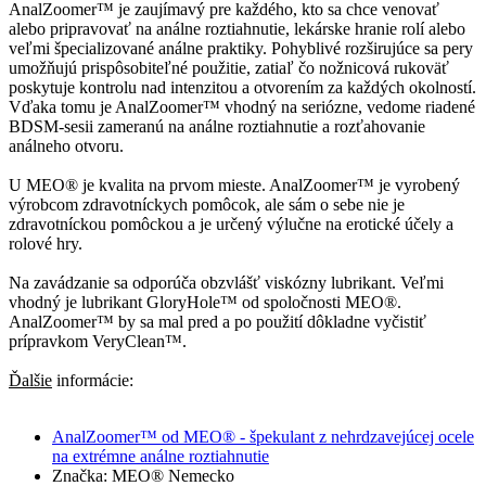
AnalZoomer™ je zaujímavý pre každého, kto sa chce venovať
alebo pripravovať na análne roztiahnutie, lekárske hranie rolí alebo
veľmi špecializované análne praktiky. Pohyblivé rozširujúce sa pery
umožňujú prispôsobiteľné použitie, zatiaľ čo nožnicová rukoväť
poskytuje kontrolu nad intenzitou a otvorením za každých okolností.
Vďaka tomu je AnalZoomer™ vhodný na seriózne, vedome riadené
BDSM-sesii zameranú na análne roztiahnutie a rozťahovanie
análneho otvoru.
U MEO® je kvalita na prvom mieste. AnalZoomer™ je vyrobený
výrobcom zdravotníckych pomôcok, ale sám o sebe nie je
zdravotníckou pomôckou a je určený výlučne na erotické účely a
rolové hry.
Na zavádzanie sa odporúča obzvlášť viskózny lubrikant. Veľmi
vhodný je lubrikant GloryHole™ od spoločnosti MEO®.
AnalZoomer™ by sa mal pred a po použití dôkladne vyčistiť
prípravkom VeryClean™.
Ďalšie
informácie:
AnalZoomer™ od MEO® - špekulant z nehrdzavejúcej ocele
na extrémne análne roztiahnutie
Značka: MEO® Nemecko