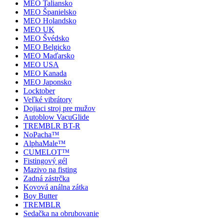
MEO Taliansko
MEO Španielsko
MEO Holandsko
MEO UK
MEO Švédsko
MEO Belgicko
MEO Maďarsko
MEO USA
MEO Kanada
MEO Japonsko
Locktober
Veľké vibrátory
Dojiaci stroj pre mužov
Autoblow VacuGlide
TREMBLR BT-R
NoPacha™
AlphaMale™
CUMELOT™
Fistingový gél
Mazivo na fisting
Zadná zástrčka
Kovová análna zátka
Boy Butter
TREMBLR
Sedačka na obrubovanie