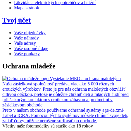
Likvidácia elektrických spotrebičov a batérií
Mapa stránok
Tvoj účet
Vaše objednávky
Vaše náhrady
Vaše adresy
Vaše osobné údaje
Vaše poukazy
Ochrana mládeže
Vysielanie MEO a ochrana maloletých
Naša zásielková spoločnosť predáva viac ako 5 000 rôznych
erotických výrobkov. Preto je pre nás ochrana maloletých obzvlášť
citlivou otázkou, pretože je dôležité chrániť deti a mladých ľudí pred
príliš skorým kontaktom s erotickou zábavou a predmetmi v
zásielkovom obchode.
Preto v našom obchode používame ochranné systémy age-de.xml-
Label a ICRA. Pomocou týchto systémov môžete chrániť svoje deti,
zatiaľ čo vy môžete nerušene surfovať po obchode.
Všetky naše fotomodelky sú staršie ako 18 rokov